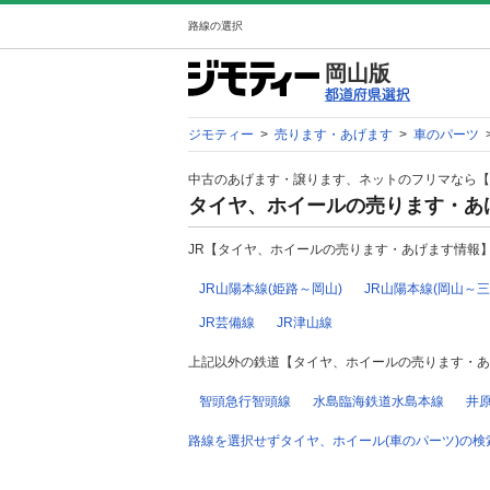
路線の選択
岡山版
ジモティー
>
売ります・あげます
>
車のパーツ
中古のあげます・譲ります、ネットのフリマなら【
タイヤ、ホイールの売ります・あ
JR【タイヤ、ホイールの売ります・あげます情報
JR山陽本線(姫路～岡山)
JR山陽本線(岡山～三
JR芸備線
JR津山線
上記以外の鉄道【タイヤ、ホイールの売ります・あ
智頭急行智頭線
水島臨海鉄道水島本線
井
路線を選択せずタイヤ、ホイール(車のパーツ)の検