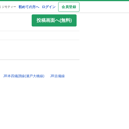
初めての方へ
ログイン
会員登録
 ジモティー
投稿画面へ(無料)
JR本四備讃線(瀬戸大橋線)
JR吉備線