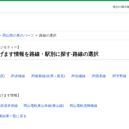
地元の掲示板
>
岡山県の車のパーツ
>
路線の選択
ジモティー】
げます情報を路線・駅別に探す-路線の選択
】
原)
JR赤穂線
JR姫新線(佐用～新見)
JR伯備線
JR因美線
JR宇野線
げます情報】
原鉄道井原線
岡山電軌東山本線(東山線)
岡山電軌清輝橋線
索結果一覧に戻る