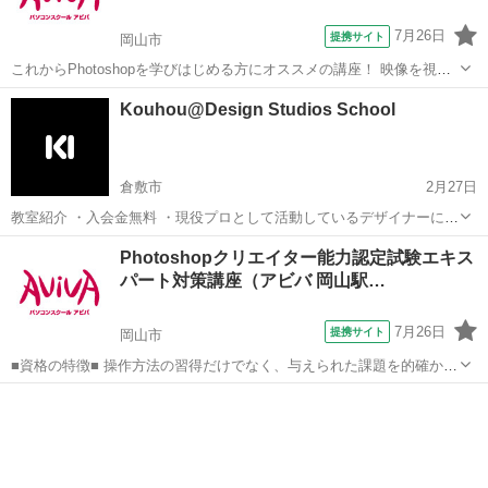
7月26日
提携サイト
岡山市
これからPhotoshopを学びはじめる方にオススメの講座！ 映像を視聴
しながら操作を行い、操作の基本からPhotohopの醍醐味である画像合
岡山
岡山市
Photoshop
Kouhou@Design Studios School
成や画像加工のスキルまで学習していきます。 実際の制作時に活かし
やすいよう、「何...
倉敷市
2月27日
教室紹介 ・入会金無料 ・現役プロとして活動しているデザイナーによ
るレッスン ・メールを利用したレッスンなので自宅で学習・添削が可
岡山
倉敷市
Photoshop
Photoshopクリエイター能力認定試験エキス
能 ・担当講師 学生時代には短期ですが、かねてより希望していたロサ
パート対策講座（アビバ 岡山駅…
ンゼルスに...
7月26日
提携サイト
岡山市
■資格の特徴■ 操作方法の習得だけでなく、与えられた課題を的確かつ
スムーズに行う力が試されることが特長です。実践的なスキルを身に
岡山
岡山市
Photoshop
つけることができるため、多くの方が受験されています。 ■講座の特
徴■ Photoshopクリ...