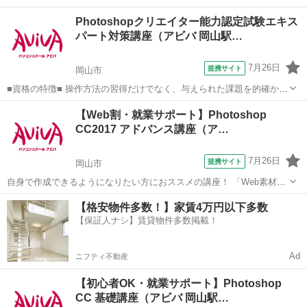
Photoshopクリエイター能力認定試験エキス
パート対策講座（アビバ 岡山駅…
7月26日
提携サイト
岡山市
■資格の特徴■ 操作方法の習得だけでなく、与えられた課題を的確かつ
スムーズに行う力が試されることが特長です。実践的なスキルを身に
岡山
岡山市
Photoshop
【Web割・就業サポート】Photoshop
つけることができるため、多くの方が受験されています。 ■講座の特
CC2017 アドバンス講座（ア…
徴■ Photoshopクリ...
7月26日
提携サイト
岡山市
自身で作成できるようになりたい方におススメの講座！ 「Web素材」
や「印刷物」など、テーマに合わせた制作物作成のノウハウを学習し
岡山
岡山市
Photoshop
【格安物件多数！】家賃4万円以下多数
ます。 アイコン画像やポストカードなど、実際に制作機会の多い成果
【保証人ナシ】賃貸物件多数掲載！
物をピックアップしているため、 ...
Ad
ニフティ不動産
【初心者OK・就業サポート】Photoshop
CC 基礎講座（アビバ 岡山駅…