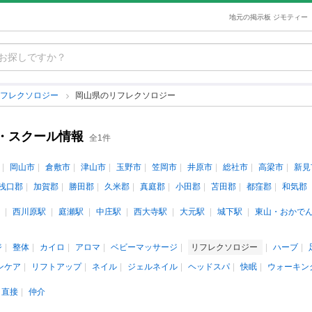
地元の掲示板 ジモティー
リフレクソロジー
岡山県のリフレクソロジー
・スクール情報
全1件
岡山市
倉敷市
津山市
玉野市
笠岡市
井原市
総社市
高梁市
新見
浅口郡
加賀郡
勝田郡
久米郡
真庭郡
小田郡
苫田郡
都窪郡
和気郡
西川原駅
庭瀬駅
中庄駅
西大寺駅
大元駅
城下駅
東山・おかで
ジ
整体
カイロ
アロマ
ベビーマッサージ
リフレクソロジー
ハーブ
ンケア
リフトアップ
ネイル
ジェルネイル
ヘッドスパ
快眠
ウォーキン
直接
仲介