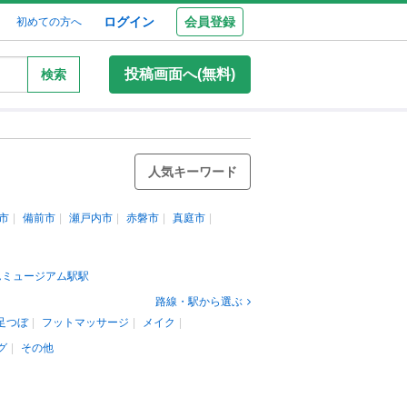
ログイン
会員登録
初めての方へ
投稿画面へ(無料)
検索
人気キーワード
市
備前市
瀬戸内市
赤磐市
真庭市
んミュージアム駅駅
路線・駅から選ぶ
足つぼ
フットマッサージ
メイク
グ
その他