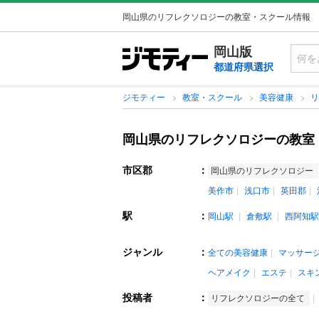
岡山県のリフレクソロジーの教室・スクール情報
岡山版
都道府県選択
ジモティー
教室・スクール
美容健康
岡山県のリフレクソロジーの教室
市区郡
：
岡山県のリフレクソロジー
美作市
浅口市
英田郡
駅
：
岡山駅
倉敷駅
西阿知駅
ジャンル
：
全ての美容健康
マッサー
ヘアメイク
エステ
スキ
投稿者
：
リフレクソロジーの全て