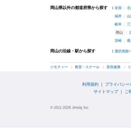
岡山県以外の都道府県から探す
：
全国
北
福井
山
岐阜
三
岡山
宮崎
鹿
岡山の沿線・駅から探す
：
選択画面
ジモティー
教室・スクール
美容健康
利用規約
プライバシー
サイトマップ
ご
© 2011-2026 Jimoty, Inc.