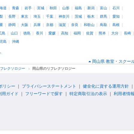
海道
青森
岩手
宮城
秋田
山形
福島
新潟
富山
石川
梨
長野
東京
埼玉
千葉
神奈川
茨城
栃木
群馬
愛知
重
静岡
大阪
兵庫
京都
滋賀
奈良
和歌山
鳥取
島根
広島
山口
徳島
香川
愛媛
高知
福岡
佐賀
熊本
大分
長崎
児島
沖縄
へ
岡山県 教室・スクール
リフレクソロジー
岡山県のリフレクソロジー
ポリシー
プライバシーステートメント
健全化に資する運用方針
利用ガイド
フリーワードで探す
特定商取引法の表示
利用者情