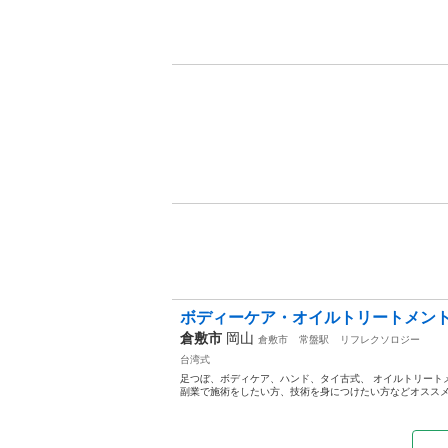
ボディーケア・オイルトリートメント・
倉敷市
岡山
倉敷市
常盤駅
リフレクソロジー
台湾式
足つぼ、ボディケア、ハンド、タイ古式、 オイルトリートメント
副業で施術をしたい方、技術を身につけたい方などオススメで