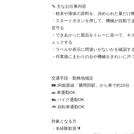
🔧 主なお仕事内容

・粉末や液体の原料を、決められた量だけ機械
・スタートボタンを押して、機械が自動で
見守る

・できあがった製品をトレーに並べて、キ
ェックする

・ラベルや表示に間違いがないかを確認する
・作業後にまわりの台や機械をきれいに片づける
交通手段・勤務地補足

🚃 JR姫新線「勝間田駅」から車で約10分

🚗 車通勤OK

🏍 バイク通勤OK

🚲 自転車通勤OK

対象となる方

・未経験歓迎🔰
