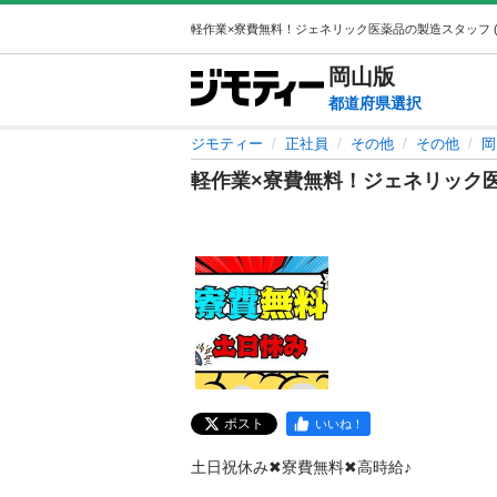
岡山
版
都道府県選択
ジモティー
正社員
その他
その他
岡
軽作業×寮費無料！ジェネリック
ポスト
いいね！
土日祝休み✖寮費無料✖高時給♪
