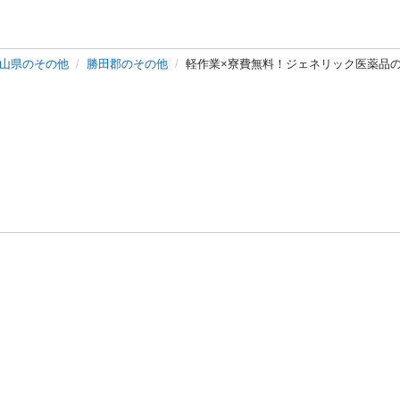
山県のその他
勝田郡のその他
軽作業×寮費無料！ジェネリック医薬品
バシーポリシー
プライバシー・ステートメント
健全化に資する運用
プ
ご利用ガイド
フリーワードで探す
特定商取引法の表示
利用