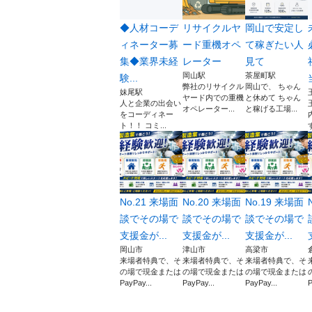
◆人材コーデ
リサイクルヤ
岡山で安定し
ィネーター募
ード重機オペ
て稼ぎたい人
集◆業界未経
レーター
見て
岡山駅
茶屋町駅
験...
弊社のリサイクル
岡山で、 ちゃん
妹尾駅
ヤード内での重機
と休めて ちゃん
人と企業の出会い
オペレーター...
と稼げる工場...
をコーディネー
ト！！ コミ...
No.21 来場面
No.20 来場面
No.19 来場面
談でその場で
談でその場で
談でその場で
支援金が...
支援金が...
支援金が...
岡山市
津山市
高梁市
来場者特典で、そ
来場者特典で、そ
来場者特典で、そ
の場で現金または
の場で現金または
の場で現金または
PayPay...
PayPay...
PayPay...
P