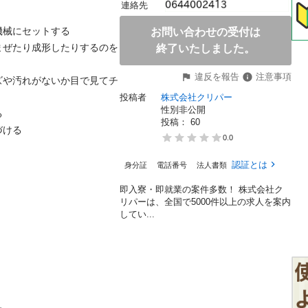
連絡先
にセットする

お問い合わせの受付は
まぜたり成形したりするのを
終了いたしました。
違反を報告
注意事項
ズや汚れがないか目で見てチ
投稿者
株式会社クリパー
性別非公開


投稿： 
60


0.0
認証とは
身分証
電話番号
法人書類
即入寮・即就業の案件多数！ 株式会社ク
リパーは、全国で5000件以上の求人を案内
してい...