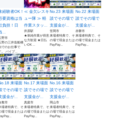
未経験者OK！
≪ 金欠レスキ
No.23 来場面
No.22 来場面
必要資格は当
ュー隊 ≫ 軽
談でその場で
談でその場で
社負担！日
作業スタッ...
支援金が...
支援金が...
井原駅
笠岡市
赤磐市
当...
★単純作業が得意
来場者特典で、そ
来場者特典で、そ
玉野市
な方歓迎 ★日払
の場で現金または
の場で現金または
玉野の三井造船構
いOK ...
PayPay...
PayPay...
内でのお仕事で
す。 パイプ...
No.18 来場面
No.17 来場面
No.16 来場面
談でその場で
談でその場で
談でその場で
支援金が...
支援金が...
支援金が...
倉敷市
真庭市
岡山市
来場者特典で、そ
来場者特典で、そ
来場者特典で、そ
の場で現金または
の場で現金または
の場で現金または
ayPay...
PayPay...
PayPay...