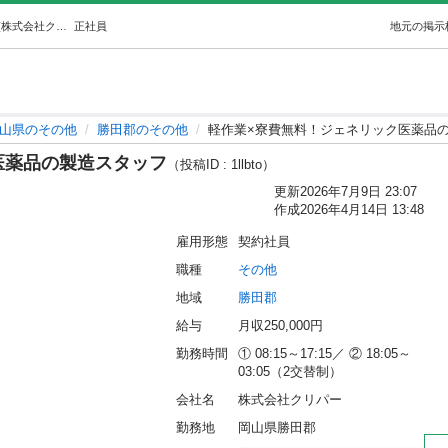
軽作業×寮費無料！ジェネリック医薬品の製造スタッフ (株式会社クリパー) 勝田のその他の正社員の求人情報 株式会社クリパー｜ジモティー
正社員
地元の掲示
山県のその他
勝田郡のその他
軽作業×寮費無料！ジェネリック医薬品
医薬品の製造スタッフ
（投稿ID : 1llbto）
更新
2026年7月9日 23:07
作成
2026年4月14日 13:48
雇用形態
契約社員
職種
その他
地域
勝田郡
給与
月収250,000円
勤務時間
① 08:15～17:15／ ② 18:05～
03:05（2交替制）
会社名
株式会社クリパー
勤務地
岡山県勝田郡