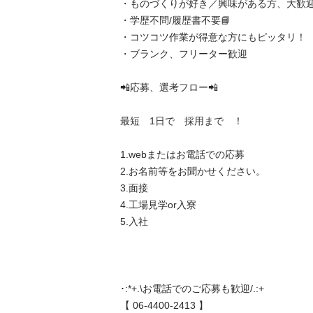
・ものづくりが好き／興味がある方、大歓迎✨
・学歴不問/履歴書不要📘

・コツコツ作業が得意な方にもピッタリ！

・ブランク、フリーター歓迎

📲応募、選考フロー📲

最短　1日で　採用まで　！

1.webまたはお電話での応募

2.お名前等をお聞かせください。

3.面接

4.工場見学or入寮

5.入社

･:*+.\お電話でのご応募も歓迎/.:+

【 06-4400-2413 】
