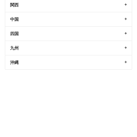
関西
中国
四国
九州
沖縄