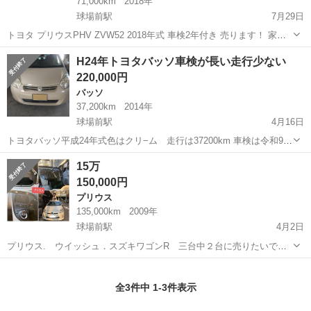
71,000km
2018年
球場前駅
7月29日
トヨタ プリウスPHV ZVW52 2018年式 車検2年付き 売ります！ 家族
が増え、もう少し大きい車へ乗り換えるため出品します。 【車両情
岡山
倉敷市
球場前駅
プリウス
H24年トヨタバッソ車検が長い走行少ない
報】 ・2018年式 ・車検2年付き ・自動車税支払い済み ・走行距離：
220,000円
約71...
パッソ
37,200km
2014年
球場前駅
4月16日
トヨタバッソ平成24年式色はクリ−ム 走行は37200km 車検は令和9年
12月24日まで有ります。主たる装備はエアコン キ−レス ナビETC
岡山
倉敷市
球場前駅
パッソ
ナビ
15万
等 ノ―クレ−ムでお願いします。
150,000円
プリウス
135,000km
2009年
球場前駅
4月2日
プリウス. ウイッシュ．スズキワゴンR 三台中２台に売りたいで
す、気になるの車が有りましたら連絡してください ☆45万円 プリウ
岡山
倉敷市
球場前駅
プリウス
走行距離
ス:初登録21年11月 走行距離:135000キロ 車検期限:令和4年4月26 事故
全3件中 1-3件表示
なし、傷なし...