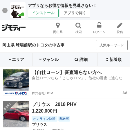
アプリならお得な情報を見逃さない！
インストール
アプリで開く
岡山県
検索
ログイン
投稿
岡山県 球場前駅のトヨタの中古車
人気キーワード
エリア
ジャンル
詳細
新着順
【自社ローン】審査通らない方へ
自社ローンなら「じしゃロン」。他社の審査に通らなか
った方も
Ad
株式会社IDOM
プリウス 2018 PHV
1,220,000円
オンライン決済
配送可
プリウス