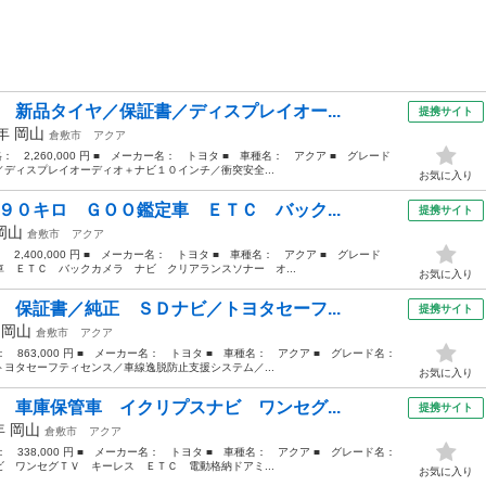
 新品タイヤ／保証書／ディスプレイオー...
提携サイト
2年
岡山
倉敷市
アクア
格： 2,260,000 円 ■ メーカー名： トヨタ ■ 車種名： アクア ■ グレード
ディスプレイオーディオ＋ナビ１０インチ／衝突安全...
お気に入り
９０キロ ＧＯＯ鑑定車 ＥＴＣ バック...
提携サイト
岡山
倉敷市
アクア
： 2,400,000 円 ■ メーカー名： トヨタ ■ 車種名： アクア ■ グレード
 ＥＴＣ バックカメラ ナビ クリアランスソナー オ...
お気に入り
 保証書／純正 ＳＤナビ／トヨタセーフ...
提携サイト
年
岡山
倉敷市
アクア
格： 863,000 円 ■ メーカー名： トヨタ ■ 車種名： アクア ■ グレード名：
ヨタセーフティセンス／車線逸脱防止支援システム／...
お気に入り
 車庫保管車 イクリプスナビ ワンセグ...
提携サイト
2年
岡山
倉敷市
アクア
格： 338,000 円 ■ メーカー名： トヨタ ■ 車種名： アクア ■ グレード名：
 ワンセグＴＶ キーレス ＥＴＣ 電動格納ドアミ...
お気に入り