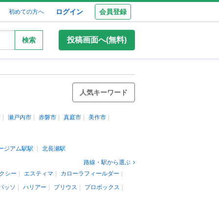
ログイン
会員登録
初めての方へ
投稿画面へ(無料)
検索
人気キーワード
市
瀬戸内市
赤磐市
真庭市
美作市
ージアム駅駅
北長瀬駅
路線・駅から選ぶ
クシー
エスティマ
カローラフィールダー
パッソ
ハリアー
プリウス
プロボックス