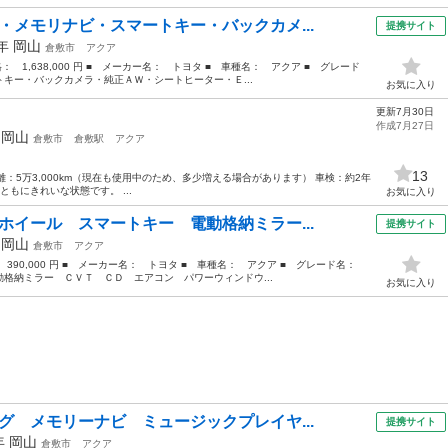
・メモリナビ・スマートキー・バックカメ...
提携サイト
1年
岡山
倉敷市
アクア
格： 1,638,000 円 ■ メーカー名： トヨタ ■ 車種名： アクア ■ グレード
キー・バックカメラ・純正ＡＷ・シートヒーター・Ｅ...
お気に入り
更新7月30日
作成7月27日
年
岡山
倉敷市
倉敷駅
アクア
13
Style 走行距離：5万3,000km（現在も使用中のため、多少増える場合があります） 車検：約2年
もにきれいな状態です。 ...
お気に入り
ホイール スマートキー 電動格納ミラー...
提携サイト
年
岡山
倉敷市
アクア
： 390,000 円 ■ メーカー名： トヨタ ■ 車種名： アクア ■ グレード名：
格納ミラー ＣＶＴ ＣＤ エアコン パワーウィンドウ...
お気に入り
グ メモリーナビ ミュージックプレイヤ...
提携サイト
1年
岡山
倉敷市
アクア