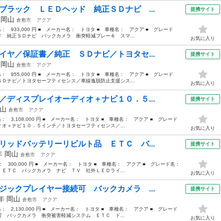
ブラック ＬＥＤヘッド 純正ＳＤナビ ...
提携サイト
年
岡山
倉敷市
アクア
価格： 933,000 円 ■ メーカー名： トヨタ ■ 車種名： アクア ■ グレード
 純正ＳＤナビ バックカメラ 衝突軽減ブレーキ スマ...
お気に入り
イヤ／保証書／純正 ＳＤナビ／トヨタセ...
提携サイト
年
岡山
倉敷市
アクア
価格： 955,000 円 ■ メーカー名： トヨタ ■ 車種名： アクア ■ グレード
Ｄナビ／トヨタセーフティセンス／車線逸脱防止支援シス...
お気に入り
／ディスプレイオーディオ＋ナビ１０．５...
提携サイト
山
倉敷市
アクア
格： 3,108,000 円 ■ メーカー名： トヨタ ■ 車種名： アクア ■ グレード
オ＋ナビ１０．５インチ／トヨタセーフティセンス／...
お気に入り
リッドバッテリーリビルト品 ＥＴＣ バ...
提携サイト
2年
岡山
倉敷市
アクア
格： 300,000 円 ■ メーカー名： トヨタ ■ 車種名： アクア ■ グレード名：
ＥＴＣ バックカメラ ナビ ＴＶ 社外ＬＥＤライ...
お気に入り
ジックプレイヤー接続可 バックカメラ ...
提携サイト
3年
岡山
倉敷市
アクア
格： 2,130,000 円 ■ メーカー名： トヨタ ■ 車種名： アクア ■ グレード
 バックカメラ 衝突被害軽減システム ＥＴＣ ド...
お気に入り