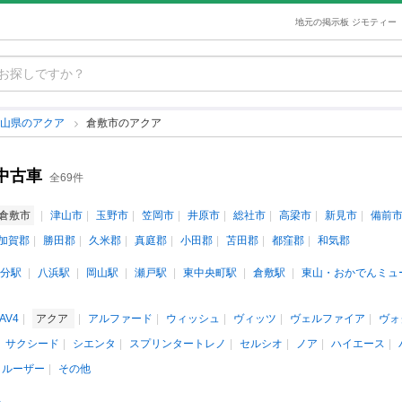
地元の掲示板 ジモティー
岡山県のアクア
倉敷市のアクア
中古車
全69件
倉敷市
津山市
玉野市
笠岡市
井原市
総社市
高梁市
新見市
備前
加賀郡
勝田郡
久米郡
真庭郡
小田郡
苫田郡
都窪郡
和気郡
分駅
八浜駅
岡山駅
瀬戸駅
東中央町駅
倉敷駅
東山・おかでんミュ
AV4
アクア
アルファード
ウィッシュ
ヴィッツ
ヴェルファイア
ヴォ
サクシード
シエンタ
スプリンタートレノ
セルシオ
ノア
ハイエース
クルーザー
その他
人