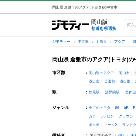
岡山県 倉敷市のアクア(トヨタ)の中古車
岡山版
都道府県選択
ジモティー
中古車
トヨタ
アクア
岡山県 倉敷市のアクア(トヨタ)の
市区郡
：
岡山県のアクア
岡山市
浅口市
英田郡
浅口郡
駅
：
妹尾駅
法界院駅
美作追
ジャンル
：
全てのトヨタ
86
bB
R
カローラレビン
クラウン
ポルテ
マークX
ランド
投稿者
：
アクアの全て
個人
法