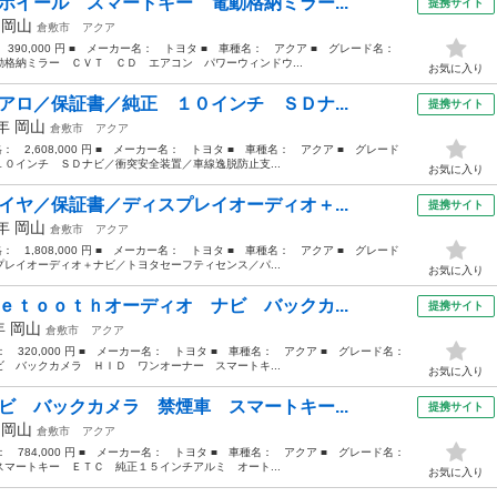
ホイール スマートキー 電動格納ミラー...
提携サイト
年
岡山
倉敷市
アクア
： 390,000 円 ■ メーカー名： トヨタ ■ 車種名： アクア ■ グレード名：
格納ミラー ＣＶＴ ＣＤ エアコン パワーウィンドウ...
お気に入り
アロ／保証書／純正 １０インチ ＳＤナ...
提携サイト
5年
岡山
倉敷市
アクア
格： 2,608,000 円 ■ メーカー名： トヨタ ■ 車種名： アクア ■ グレード
０インチ ＳＤナビ／衝突安全装置／車線逸脱防止支...
お気に入り
イヤ／保証書／ディスプレイオーディオ＋...
提携サイト
1年
岡山
倉敷市
アクア
格： 1,808,000 円 ■ メーカー名： トヨタ ■ 車種名： アクア ■ グレード
レイオーディオ＋ナビ／トヨタセーフティセンス／パ...
お気に入り
ｅｔｏｏｔｈオーディオ ナビ バックカ...
提携サイト
3年
岡山
倉敷市
アクア
格： 320,000 円 ■ メーカー名： トヨタ ■ 車種名： アクア ■ グレード名：
 バックカメラ ＨＩＤ ワンオーナー スマートキ...
お気に入り
ビ バックカメラ 禁煙車 スマートキー...
提携サイト
年
岡山
倉敷市
アクア
格： 784,000 円 ■ メーカー名： トヨタ ■ 車種名： アクア ■ グレード名：
マートキー ＥＴＣ 純正１５インチアルミ オート...
お気に入り