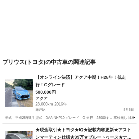
プリウス(トヨタ)の中古車の関連記事
【オンライン決済】アクア中期！H28年！低走
行！Gグレード
500,000円
アクア
28,000km 2016年
瀬戸駅
8月8日
年式 平成28年8月 型式 DAA-NHP10 グレード G 走行 28000キロ 車検無し 
岡山
赤磐市
瀬戸駅
アクア
★現金取引★トヨタ★IQ★記載内容更新★アスト
ンマーティン仕様★39万★ブルートゥース★ナビ