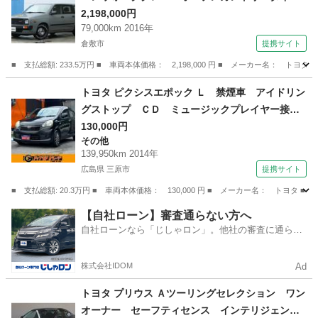
ヤ 角目フェイスチェ ドラレコ（フロント）ン
2,198,000円
79,000km 2016年
ジ ＥＴＣ クロスカントリー１５インチＡＷ
倉敷市
提携サイト
ブラックシートカバー ＫＥＮＷＯＯＤ７型ナビ
（車検整備付）
■ 支払総額: 233.5万円 ■ 車両本体価格： 2,198,000 円 ■ メーカー名
岡山
倉敷市
トヨタ
トヨタ ピクシスエポック Ｌ 禁煙車 アイドリン
グストップ ＣＤ ミュージックプレイヤー接続
可 キーレスエントリー ＡＷ１４インチ エア
130,000円
その他
コン パワーウィンドウ パワーステアリング
139,950km 2014年
ＡＢＳ 横滑り防止装置 運転席・助手席エアバ
広島県 三原市
提携サイト
ック （検9.8）
■ 支払総額: 20.3万円 ■ 車両本体価格： 130,000 円 ■ メーカー名： ト
広島
三原市
その他
【自社ローン】審査通らない方へ
自社ローンなら「じしゃロン」。他社の審査に通らな
かった方も
株式会社IDOM
Ad
トヨタ プリウス Ａツーリングセレクション ワン
オーナー セーフティセンス インテリジェント