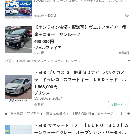
IDOMの自社ローンは税金・車検の支払いも含んでい
るので毎月の支払額は一定
株式会社IDOM
Ad
【オンライン決済・配送可】ヴェルファイア 後
席モニター サンルーフ
490,000円
ヴェルファイア
矢掛駅
8月4日
17万キロ 車検R8.9 サンルーフ システムコンソール
岡山
小田郡
矢掛駅
ヴェルファイア
サンルーフ
トヨタ プリウス Ｓ 純正ＳＤナビ バックカメ
ラ ドラレコ スマートキー ＬＥＤヘッド ビ
ルトインＥＴＣ 純正１５インチアルミ オート
1,563,000円
プリウス
ライト オートエアコン Ｂｌｕｅｔｏｏｔｈ
35,598km 2017年
ＣＤ フルセグ （車検整備付）
倉敷市
提携サイト
■ 支払総額: 172.9万円 ■ 車両本体価格： 1,563,000 円 ■ メーカー名
岡山
倉敷市
プリウス
トヨタ サクシード ＴＸ 【ＥＵＲＯ ＢＯＸ】ム
ーンウォークグレー オープンカントリータイ