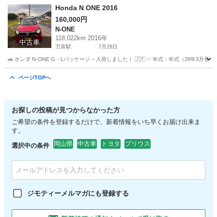
Honda N ONE 2016
160,000円
N-ONE
118,022km 2016年
中古車
万富駅
7月28日
🚗 ホンダ N-ONE G・Lパッケージ – 入荷しました！ 🇯🇵 ✅ 年式：年式（28年3月登
岡山
岡山市
万富駅
N-ONE
ページTOPへ
お探しの投稿が見つからなかった方
ご希望の条件を登録するだけで、新着情報をいち早くお届け出来ま
す。
岡山県
中古車
トヨタ
プリウス
選択中の条件
ジモティーメルマガにも登録する