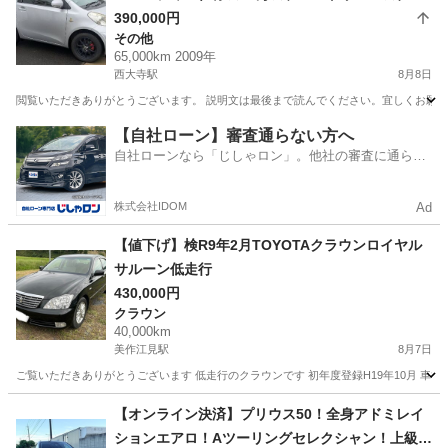
★バックカメラ★２１年式★65000km走行★車検
390,000円
その他
令和10年7月まで★
65,000km 2009年
西大寺駅
8月8日
閲覧いただきありがとうございます。 説明文は最後まで読んでください。宜しくお願いいたし
岡山
岡山市
西大寺駅
その他
アストンマーティン
【自社ローン】審査通らない方へ
自社ローンなら「じしゃロン」。他社の審査に通らな
かった方も
株式会社IDOM
Ad
【値下げ】検R9年2月TOYOTAクラウンロイヤル
サルーン低走行
430,000円
クラウン
40,000km
美作江見駅
8月7日
ご覧いただきありがとうございます 低走行のクラウンです 初年度登録H19年10月 車検期
岡山
美作市
美作江見駅
クラウン
クラウンロイヤル
【オンライン決済】プリウス50！全身アドミレイ
ションエアロ！Aツーリングセレクシャン！上級グ