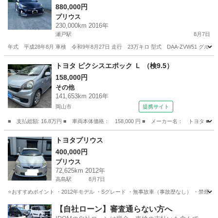
レード
880,000円
プリウス
230,000km 2016年
瀬戸駅
8月7日
年式 平成28年8月 車検 令和9年8月27日 走行 23万キロ 型式 DAA-ZVW51 グ
岡山
赤磐市
瀬戸駅
プリウス
トヨタ ピクシスエポック Ｌ （検9.5）
158,000円
その他
141,653km 2016年
岡山市
提携サイト
■ 支払総額: 16.8万円 ■ 車両本体価格： 158,000 円 ■ メーカー名： トヨタ ■
岡山
岡山市
その他
トヨタプリウス
400,000円
プリウス
72,625km 2012年
高島駅
8月7日
⭐️おすすめポイント ・2012年モデル ・Sグレード ・無事故車（事故歴なし） ・禁煙車 
岡山
岡山市
高島駅
プリウス
トヨタプリウス
【自社ローン】審査通らない方へ