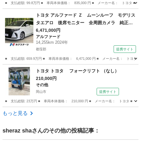
■ 支払総額: 99.8万円 ■ 車両本体価格： 835,000 円 ■ メーカー名： ト
岡山
岡山市
エスティマ
トヨタ アルファード Ｚ ムーンルーフ モデリス
タエアロ 後席モニター 全周囲カメラ 純正１
４型ナビ 禁煙車 デジタルミラー ブラインド
6,471,000円
アルファード
スポットモニター 電動リアゲート 両側電動ス
14,255km 2024年
ライド シートヒーター ドラレコ ＥＴＣ （検
都窪郡
提携サイト
9.3）
■ 支払総額: 659.9万円 ■ 車両本体価格： 6,471,000 円 ■ メーカー名
岡山
都窪郡
アルファード
トヨタ トヨタ フォークリフト （なし）
210,000円
その他
岡山市
提携サイト
■ 支払総額: 23万円 ■ 車両本体価格： 210,000 円 ■ メーカー名： トヨタ ■ 
岡山
岡山市
その他
もっと見る
sheraz sha
さんのその他の投稿記事：