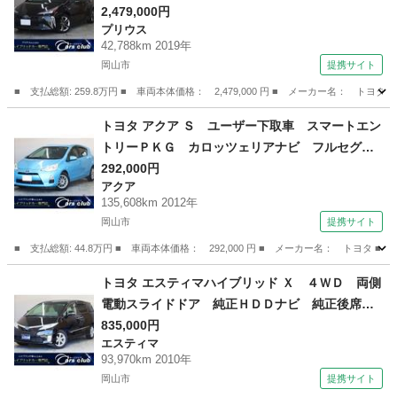
クリアランスソナー 純正１７インチＡＷ ＢＳ
2,479,000円
プリウス
Ｍ ＨＵＤ 禁煙車 レーダークルーズ パワー
42,788km 2019年
シート シートヒーター 純正ＳＤナビ バック
岡山市
提携サイト
カメラ スペアタイヤ （検8.11）
■ 支払総額: 259.8万円 ■ 車両本体価格： 2,479,000 円 ■ メーカー名
岡山
岡山市
プリウス
トヨタ アクア Ｓ ユーザー下取車 スマートエン
トリーＰＫＧ カロッツェリアナビ フルセグＴ
Ｖ ＢＴ接続 ＣＤ／ＤＶＤ バックカメラ ク
292,000円
アクア
ロススピードプレミアム１５インチＡＷ 禁煙
135,608km 2012年
車 オートライト ＥＴＣ 純正フロアマット
岡山市
提携サイト
（検8.8）
■ 支払総額: 44.8万円 ■ 車両本体価格： 292,000 円 ■ メーカー名： ト
岡山
岡山市
アクア
トヨタ エスティマハイブリッド Ｘ ４ＷＤ 両側
電動スライドドア 純正ＨＤＤナビ 純正後席モ
ニター バックカメラ 純正１７インチＡＷ ク
835,000円
エスティマ
ルーズコントロール 左右独立オートエアコン
93,970km 2010年
リヤクーラー ＡＣ１５００Ｗ ＥＴＣ ＨＩＤ
岡山市
提携サイト
ヘッドライト （車検整備付）