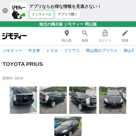
アプリならお得な情報を見逃さない！
インストール
アプリで開く
地元の掲示板 ジモティー 岡山版
岡山県
検索
ログイン
投稿
ジモティー
中古車
トヨタ
プリウス
岡山県のプリウス
岡山市
TOYOTA PRIUS
投稿ID: 1plvyf