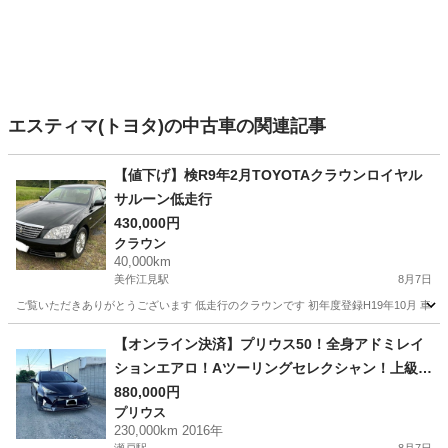
エスティマ(トヨタ)の中古車の関連記事
【値下げ】検R9年2月TOYOTAクラウンロイヤル
サルーン低走行
430,000円
クラウン
40,000km
美作江見駅
8月7日
ご覧いただきありがとうございます 低走行のクラウンです 初年度登録H19年10月 車検期
岡山
美作市
美作江見駅
クラウン
クラウンロイヤル
【オンライン決済】プリウス50！全身アドミレイ
ションエアロ！Aツーリングセレクシャン！上級グ
レード
880,000円
プリウス
230,000km 2016年