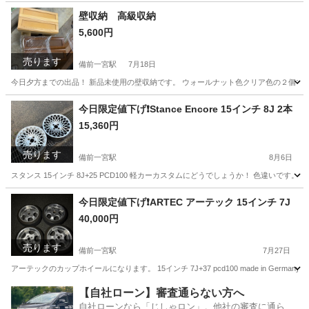
岡山
岡山市
備前一宮駅
アクティ
エンジン
壁収納 高級収納
5,600円
売ります
備前一宮駅
7月18日
今日夕方までの出品！ 新品未使用の壁収納です。 ウォールナット色クリア色の２個です
岡山
岡山市
備前一宮駅
収納家具
今日限定値下げ❗️Stance Encore 15インチ 8J 2本
15,360円
売ります
備前一宮駅
8月6日
スタンス 15インチ 8J+25 PCD100 軽カーカスタムにどうでしょうか！ 色違いです
岡山
岡山市
備前一宮駅
タイヤ、ホイール
今日限定値下げ❗️ARTEC アーテック 15インチ 7J
40,000円
売ります
備前一宮駅
7月27日
アーテックのカップホイールになります。 15インチ 7J+37 pcd100 made in Germ
岡山
岡山市
備前一宮駅
タイヤ、ホイール
【自社ローン】審査通らない方へ
自社ローンなら「じしゃロン」。他社の審査に通らな