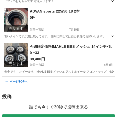
ピアノのおもちゃです 電源入ります！
岡山
岡山市
備前一宮駅
おもちゃ
ADVAN sports 225/50r18 2本
0円
売ります
備前一宮駅
7月19日
古いタイヤですが溝は残ってます。 使用に関しては自己責任でお願いします。
岡山
岡山市
備前一宮駅
タイヤ、ホイール
今週限定価格❗️MAHLE BBS メッシュ 14インチ×6.
0 +33
38,400円
売ります
備前一宮駅
8月4日
希少です！ ホイール名 MAHLE BBS メッシュ アルミホイール フロントサイズ 6.0Jx14 
岡山
岡山市
備前一宮駅
タイヤ、ホイール
ページTOPへ
投稿
誰でも今すぐ30秒で投稿出来る