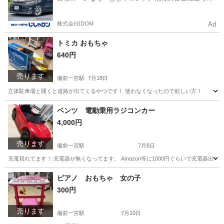
かった方も
株式会社IDOM
Ad
トミカ おもちゃ
640円
売ります
備前一宮駅
7月18日
立体駐車場と開くと道路が出てくるやつです！ 使わなくなったので欲しい方！
岡山
岡山市
備前一宮駅
おもちゃ
トミカ
ベンツ 電動乗用ラジコンカー
4,000円
売ります
備前一宮駅
7月8日
充電切れてます！ 充電器が無くなってます。 Amazon等に1000円ぐらいで充電器出て
岡山
岡山市
備前一宮駅
ラジコン
ピアノ おもちゃ 女の子
300円
売ります
備前一宮駅
7月10日