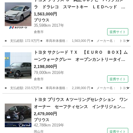
ラ ドラレコ スマートキー ＬＥＤヘッド ビ
ルトインＥＴＣ 純正１５インチアルミ オート
1,563,000円
プリウス
ライト オートエアコン Ｂｌｕｅｔｏｏｔｈ
35,598km 2017年
ＣＤ フルセグ （車検整備付）
倉敷市
提携サイト
■ 支払総額: 172.9万円 ■ 車両本体価格： 1,563,000 円 ■ メーカー名
岡山
倉敷市
プリウス
トヨタ サクシード ＴＸ 【ＥＵＲＯ ＢＯＸ】ム
ーンウォークグレー オープンカントリータイ
ヤ 角目フェイスチェ ドラレコ（フロント）ン
2,198,000円
79,000km 2016年
ジ ＥＴＣ クロスカントリー１５インチＡＷ
倉敷市
提携サイト
ブラックシートカバー ＫＥＮＷＯＯＤ７型ナビ
（車検整備付）
■ 支払総額: 233.5万円 ■ 車両本体価格： 2,198,000 円 ■ メーカー名
岡山
倉敷市
トヨタ
トヨタ プリウス Ａツーリングセレクション ワン
オーナー セーフティセンス インテリジェント
クリアランスソナー 純正１７インチＡＷ ＢＳ
2,479,000円
プリウス
Ｍ ＨＵＤ 禁煙車 レーダークルーズ パワー
42,788km 2019年
シート シートヒーター 純正ＳＤナビ バック
岡山市
提携サイト