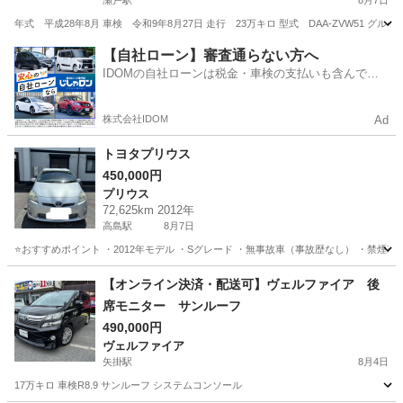
瀬戸駅
8月7日
年式 平成28年8月 車検 令和9年8月27日 走行 23万キロ 型式 DAA-ZVW51 グ
岡山
赤磐市
瀬戸駅
プリウス
【自社ローン】審査通らない方へ
IDOMの自社ローンは税金・車検の支払いも含んでい
るので毎月の支払額は一定
株式会社IDOM
Ad
トヨタプリウス
450,000円
プリウス
72,625km 2012年
高島駅
8月7日
⭐️おすすめポイント ・2012年モデル ・Sグレード ・無事故車（事故歴なし） ・禁煙車 
岡山
岡山市
高島駅
プリウス
トヨタプリウス
【オンライン決済・配送可】ヴェルファイア 後
席モニター サンルーフ
490,000円
ヴェルファイア
矢掛駅
8月4日
17万キロ 車検R8.9 サンルーフ システムコンソール