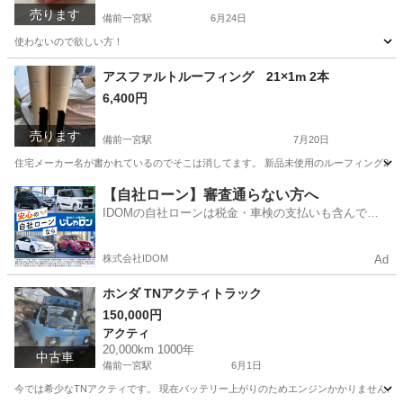
売ります
備前一宮駅
6月24日
使わないので欲しい方！
岡山
岡山市
備前一宮駅
収納家具
アスファルトルーフィング 21×1m 2本
6,400円
売ります
備前一宮駅
7月20日
住宅メーカー名が書かれているのでそこは消してます。 新品未使用のルーフィング2本
岡山
岡山市
備前一宮駅
その他
【自社ローン】審査通らない方へ
IDOMの自社ローンは税金・車検の支払いも含んでい
るので毎月の支払額は一定
株式会社IDOM
Ad
ホンダ TNアクティトラック
150,000円
アクティ
20,000km 1000年
中古車
備前一宮駅
6月1日
今では希少なTNアクティです。 現在バッテリー上がりのためエンジンかかりません。 腐