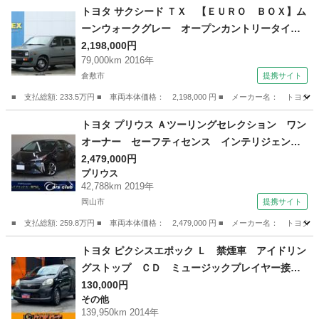
岡山
倉敷市
プリウス
トヨタ サクシード ＴＸ 【ＥＵＲＯ ＢＯＸ】ム
ーンウォークグレー オープンカントリータイ
ヤ 角目フェイスチェ ドラレコ（フロント）ン
2,198,000円
79,000km 2016年
ジ ＥＴＣ クロスカントリー１５インチＡＷ
倉敷市
提携サイト
ブラックシートカバー ＫＥＮＷＯＯＤ７型ナビ
（車検整備付）
■ 支払総額: 233.5万円 ■ 車両本体価格： 2,198,000 円 ■ メーカー名
岡山
倉敷市
トヨタ
トヨタ プリウス Ａツーリングセレクション ワン
オーナー セーフティセンス インテリジェント
クリアランスソナー 純正１７インチＡＷ ＢＳ
2,479,000円
プリウス
Ｍ ＨＵＤ 禁煙車 レーダークルーズ パワー
42,788km 2019年
シート シートヒーター 純正ＳＤナビ バック
岡山市
提携サイト
カメラ スペアタイヤ （検8.11）
■ 支払総額: 259.8万円 ■ 車両本体価格： 2,479,000 円 ■ メーカー名
岡山
岡山市
プリウス
トヨタ ピクシスエポック Ｌ 禁煙車 アイドリン
グストップ ＣＤ ミュージックプレイヤー接続
可 キーレスエントリー ＡＷ１４インチ エア
130,000円
その他
コン パワーウィンドウ パワーステアリング
139,950km 2014年