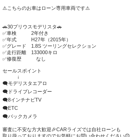
⚠️こちらのお車はローン専用車両です⚠️

🚗30プリウスモデリスタ🚗

✅車検　　　2年付き

✅年式　　　H27年（2015年）

✅グレード　1.8S ツーリングセレクション　　　

✅走行距離　133000キロ　　　

✅修復歴　　　なし

セールスポイント

　　　↓

🗨️モデリスタエアロ

🗨️ドライブレコーダー

🗨️8インチナビTV

🗨️ETC

🗨️バックカメラ

審査に不安な方大歓迎🎉CARライズでは自社ローンも

取り扱っておりますのでお気軽にお問い合わせください😊
