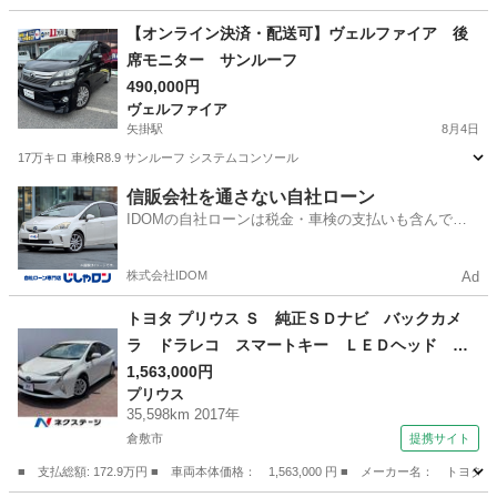
岡山
岡山市
その他
【オンライン決済・配送可】ヴェルファイア 後
席モニター サンルーフ
490,000円
ヴェルファイア
矢掛駅
8月4日
17万キロ 車検R8.9 サンルーフ システムコンソール
岡山
小田郡
矢掛駅
ヴェルファイア
サンルーフ
信販会社を通さない自社ローン
IDOMの自社ローンは税金・車検の支払いも含んでい
るので毎月の支払額は一定
株式会社IDOM
Ad
トヨタ プリウス Ｓ 純正ＳＤナビ バックカメ
ラ ドラレコ スマートキー ＬＥＤヘッド ビ
ルトインＥＴＣ 純正１５インチアルミ オート
1,563,000円
プリウス
ライト オートエアコン Ｂｌｕｅｔｏｏｔｈ
35,598km 2017年
ＣＤ フルセグ （車検整備付）
倉敷市
提携サイト
■ 支払総額: 172.9万円 ■ 車両本体価格： 1,563,000 円 ■ メーカー名