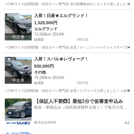
✨CARライズ(信用回復・自社ローン専門店) 走行距離短めのシエンタ入荷しました～ ⚠️信
岡山
岡山市
妹尾駅
シエンタ
走行距離
入荷！日産★エルグランド！
1,320,000円
エルグランド
71,000km 2014年
中古車
妹尾駅
7月17日
✨CARライズ(信用回復・自社ローン専門店) 必見！かっこいいハイウェイスタープレミアム 
岡山
岡山市
妹尾駅
エルグランド
車両
入荷！スバル★レヴォーグ！
930,000円
その他
75,000km 2015年
中古車
妹尾駅
7月17日
✨CARライズ(信用回復・自社ローン専門店) 必見！レヴォーグ入荷しました！ ⚠️信用回復
岡山
岡山市
妹尾駅
その他
レヴォーグ
【保証人不要🙆】最短2分で仮審査申込み
税金・車検込み（自賠責保険料を除く）で毎月の支払
額は一定の自社ローン🚗
株式会社IDOM
Ad
ページTOPへ