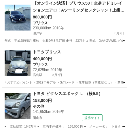
【オンライン決済】プリウス50！全身アドミレイ
ションエアロ！Aツーリングセレクシャン！上級グ
レード
880,000円
プリウス
230,000km 2016年
瀬戸駅
8月7日
年式 平成28年8月 車検 令和9年8月27日 走行 23万キロ 型式 DAA-ZVW51 グ
岡山
赤磐市
瀬戸駅
プリウス
トヨタプリウス
400,000円
プリウス
72,625km 2012年
高島駅
8月7日
⭐️おすすめポイント ・2012年モデル ・Sグレード ・無事故車（事故歴なし） ・禁煙車 
岡山
岡山市
高島駅
プリウス
トヨタプリウス
トヨタ ピクシスエポック Ｌ （検9.5）
158,000円
その他
141,653km 2016年
岡山市
提携サイト
■ 支払総額: 16.8万円 ■ 車両本体価格： 158,000 円 ■ メーカー名： トヨタ ■