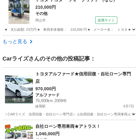
210,000円
その他
岡山市
提携サイト
■ 支払総額: 23万円 ■ 車両本体価格： 210,000 円 ■ メーカー名： トヨタ ■ 
岡山
岡山市
その他
もっと見る
Carライズ
さんのその他の投稿記事：
トヨタアルファード★信用回復・自社ローン専門
店
970,000円
アルファード
中古車
76,000km 2009年
妹尾駅
6月7日
✨CARライズ 信用回復・自社ローン専門店✨ ⚠️信用回復・自社ローン専用車両⚠️ ※現金
岡山
岡山市
妹尾駅
アルファード
自社ローン専用車両★アトラス！
1,040,000円