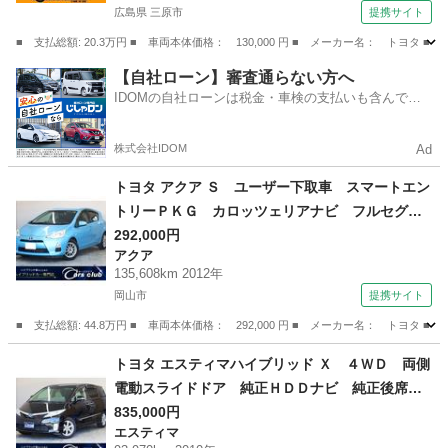
ＡＢＳ 横滑り防止装置 運転席・助手席エアバ
広島県 三原市
提携サイト
ック （検9.8）
■ 支払総額: 20.3万円 ■ 車両本体価格： 130,000 円 ■ メーカー名： ト
広島
三原市
その他
【自社ローン】審査通らない方へ
IDOMの自社ローンは税金・車検の支払いも含んでい
るので毎月の支払額は一定
株式会社IDOM
Ad
トヨタ アクア Ｓ ユーザー下取車 スマートエン
トリーＰＫＧ カロッツェリアナビ フルセグＴ
Ｖ ＢＴ接続 ＣＤ／ＤＶＤ バックカメラ ク
292,000円
アクア
ロススピードプレミアム１５インチＡＷ 禁煙
135,608km 2012年
車 オートライト ＥＴＣ 純正フロアマット
岡山市
提携サイト
（検8.8）
■ 支払総額: 44.8万円 ■ 車両本体価格： 292,000 円 ■ メーカー名： ト
岡山
岡山市
アクア
トヨタ エスティマハイブリッド Ｘ ４ＷＤ 両側
電動スライドドア 純正ＨＤＤナビ 純正後席モ
ニター バックカメラ 純正１７インチＡＷ ク
835,000円
エスティマ
ルーズコントロール 左右独立オートエアコン