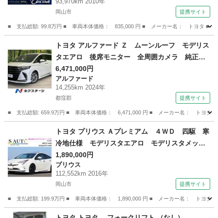
93,970km 2010年
リヤクーラー ＡＣ１５００Ｗ ＥＴＣ ＨＩＤ
岡山市
提携サイト
ヘッドライト （車検整備付）
■ 支払総額: 99.8万円 ■ 車両本体価格： 835,000 円 ■ メーカー名： ト
岡山
岡山市
エスティマ
トヨタ アルファード Ｚ ムーンルーフ モデリス
タエアロ 後席モニター 全周囲カメラ 純正１
４型ナビ 禁煙車 デジタルミラー ブラインド
6,471,000円
アルファード
スポットモニター 電動リアゲート 両側電動ス
14,255km 2024年
ライド シートヒーター ドラレコ ＥＴＣ （検
都窪郡
提携サイト
9.3）
■ 支払総額: 659.9万円 ■ 車両本体価格： 6,471,000 円 ■ メーカー名
岡山
都窪郡
アルファード
トヨタ プリウス Ａプレミアム ４ＷＤ 四駆 寒
冷地仕様 モデリスタエアロ モデリスタメッ
キ サンルーフ １８ｉｎホイール パワーバッ
1,890,000円
プリウス
クドア アルパイン９型ナビ ＨＤＭＩ ＵＳ
112,552km 2016年
Ｂ 本革シート 前後ドライブレコーダー 安全
岡山市
提携サイト
装備搭載 （なし）
■ 支払総額: 199.9万円 ■ 車両本体価格： 1,890,000 円 ■ メーカー名
岡山
岡山市
プリウス
トヨタ トヨタ フォークリフト （なし）