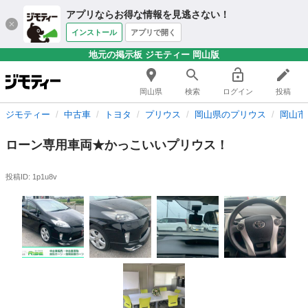
アプリならお得な情報を見逃さない！
インストール
アプリで開く
地元の掲示板 ジモティー 岡山版
岡山県
検索
ログイン
投稿
ジモティー
中古車
トヨタ
プリウス
岡山県のプリウス
岡山市
ローン専用車両★かっこいいプリウス！
投稿ID: 1p1u8v