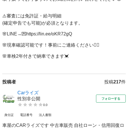
⚠️審査には免許証・給与明細

(確定申告でも可能)が必須となります。

🌸LINE→💌https://lin.ee/oKR72gQ

🌸現車確認可能です！事前にご連絡ください🙇‍♂️　

🌸車検2年付きで納車できます💓

投稿者
投稿
217
件
Carライズ
性別非公開
フォローする
0.0
身分証
電話番号
法人書類
車屋のCARライズです 中古車販売 自社ローン・信用回復ロ