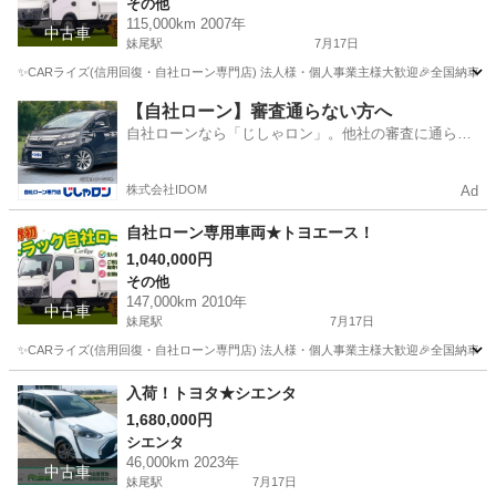
その他
115,000km 2007年
中古車
妹尾駅
7月17日
✨CARライズ(信用回復・自社ローン専門店) 法人様・個人事業主様大歓迎🎉全国納車可能
岡山
岡山市
妹尾駅
その他
車両
【自社ローン】審査通らない方へ
自社ローンなら「じしゃロン」。他社の審査に通らな
かった方も
株式会社IDOM
Ad
自社ローン専用車両★トヨエース！
1,040,000円
その他
147,000km 2010年
中古車
妹尾駅
7月17日
✨CARライズ(信用回復・自社ローン専門店) 法人様・個人事業主様大歓迎🎉全国納車可能
岡山
岡山市
妹尾駅
その他
車両
入荷！トヨタ★シエンタ
1,680,000円
シエンタ
46,000km 2023年
中古車
妹尾駅
7月17日