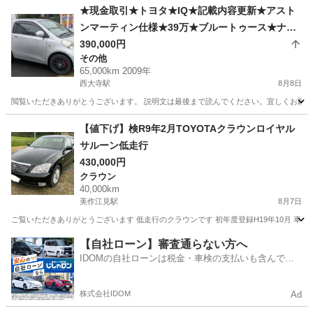
★現金取引★トヨタ★IQ★記載内容更新★アスト
ンマーティン仕様★39万★ブルートゥース★ナビ
★バックカメラ★２１年式★65000km走行★車検
390,000円
その他
令和10年7月まで★
65,000km 2009年
西大寺駅
8月8日
閲覧いただきありがとうございます。 説明文は最後まで読んでください。宜しくお願いいたし
岡山
岡山市
西大寺駅
その他
アストンマーティン
【値下げ】検R9年2月TOYOTAクラウンロイヤル
サルーン低走行
430,000円
クラウン
40,000km
美作江見駅
8月7日
ご覧いただきありがとうございます 低走行のクラウンです 初年度登録H19年10月 車検期
岡山
美作市
美作江見駅
クラウン
クラウンロイヤル
【自社ローン】審査通らない方へ
IDOMの自社ローンは税金・車検の支払いも含んでい
るので毎月の支払額は一定
株式会社IDOM
Ad