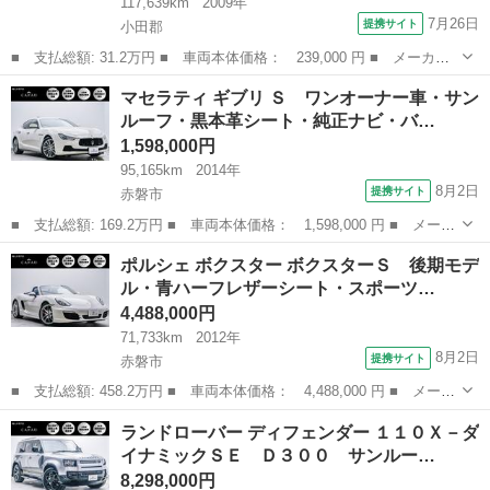
117,639km
2009年
7月26日
提携サイト
小田郡
■ 支払総額: 31.2万円 ■ 車両本体価格： 239,000 円 ■ メーカー
名： フィアット ■ 車種名： ５００ ■ グレード名： １．２
岡山
小田郡
その他
マセラティ ギブリ Ｓ ワンオーナー車・サン
８Ｖ ポップ ナビ アルミホイール ＡＴ ＡＢＳ ＣＤ エアコ
ルーフ・黒本革シート・純正ナビ・バ…
ン パワース...
1,598,000円
95,165km
2014年
8月2日
提携サイト
赤磐市
■ 支払総額: 169.2万円 ■ 車両本体価格： 1,598,000 円 ■ メーカ
ー名： マセラティ ■ 車種名： ギブリ ■ グレード名： Ｓ ワ
岡山
赤磐市
その他
ポルシェ ボクスター ボクスターＳ 後期モデ
ンオーナー車・サンルーフ・黒本革シート・純正ナビ・バックカメ
ル・青ハーフレザーシート・スポーツ…
ラ・フルセ...
4,488,000円
71,733km
2012年
8月2日
提携サイト
赤磐市
■ 支払総額: 458.2万円 ■ 車両本体価格： 4,488,000 円 ■ メーカ
ー名： ポルシェ ■ 車種名： ボクスター ■ グレード名： ボク
岡山
赤磐市
その他
ランドローバー ディフェンダー １１０Ｘ－ダ
スターＳ 後期モデル・青ハーフレザーシート・スポーツクロノパッ
イナミックＳＥ Ｄ３００ サンルー…
ケージ・...
8,298,000円