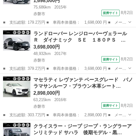
1,698,000円
75,686km
2015年
8月2日
提携サイト
赤磐市
■ 支払総額: 179.2万円 ■ 車両本体価格： 1,698,000 円 ■ メーカ
ー名： ランドローバー ■ 車種名： レンジローバーイヴォーク
岡山
赤磐市
その他
ランドローバー レンジローバーヴェラール
■ グレード名： ＨＳＥダイナミック 後期モデル・パノラマルー
Ｒ ダイナミック ＳＥ １８０ＰＳ …
フ・茶黒コ...
3,698,000円
48,932km
2017年
8月2日
提携サイト
赤磐市
■ 支払総額: 379.2万円 ■ 車両本体価格： 3,698,000 円 ■ メーカ
ー名： ランドローバー ■ 車種名： レンジローバーヴェラール
岡山
赤磐市
その他
マセラティ レヴァンテ ベースグレード パノ
■ グレード名： Ｒ ダイナミック ＳＥ １８０ＰＳ ベージュレ
ラマサンルーフ・ブラウン本革シート…
ザーシー...
2,898,000円
63,215km
2016年
8月2日
提携サイト
赤磐市
■ 支払総額: 303.7万円 ■ 車両本体価格： 2,898,000 円 ■ メーカ
ー名： マセラティ ■ 車種名： レヴァンテ ■ グレード名： ベ
岡山
赤磐市
その他
クライスラー・ジープ ジープ・ラングラーア
ースグレード パノラマサンルーフ・ブラウン本革シート・Ｂｏｗｅ
ンリミテッド サハラ 後期モデル・黒…
ｒｓ＆Ｗ...