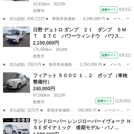
24,815km
2022年
8月2日
提携サイト
赤磐市
■ 支払総額: 839.2万円 ■ 車両本体価格： 8,298,000 円 ■ メーカ
ー名： ランドローバー ■ 車種名： ディフェンダー ■ グレード
岡山
赤磐市
その他
日野 デュトロ ダンプ ２ｔ ダンプ ５Ｍ
名： １１０Ｘ－ダイナミックＳＥ Ｄ３００ サンルーフ・エアサ
Ｔ ＥＴＣ パワーウィンドウ パワス…
スペンシ...
2,150,000円
175,000km
2014年
8月2日
提携サイト
倉敷市
■ 支払総額: 235万円 ■ 車両本体価格： 2,150,000 円 ■ メーカー
名： 日野 ■ 車種名： デュトロ ■ グレード名： ダンプ ２
岡山
倉敷市
その他
フィアット ５００Ｃ １．２ ポップ （車検
ｔ ダンプ ５ＭＴ ＥＴＣ パワーウィンドウ パワステ 荷台内
整備付）
寸３０５ｃｍ...
240,000円
97,000km
2012年
12月28日
提携サイト
倉敷市
■ 支払総額: 32万円 ■ 車両本体価格： 240,000 円 ■ メーカー
名： フィアット ■ 車種名： ５００Ｃ ■ グレード名： １．
岡山
倉敷市
その他
ランドローバー レンジローバーイヴォーク Ｈ
２ ポップ ■ 排気量： 1200cc ■ ドア枚数： 3D ■ ミッショ
ＳＥダイナミック 後期モデル・パノ…
ン： ...