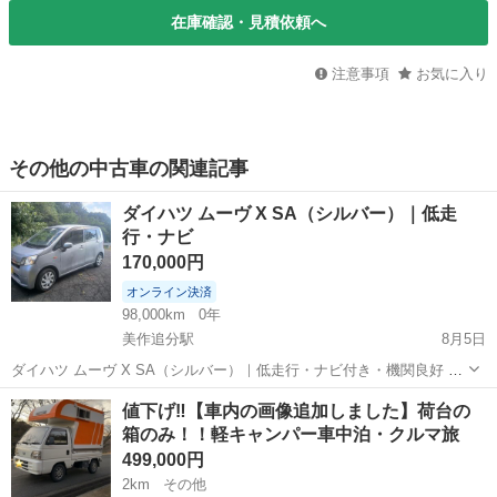
在庫確認・見積依頼へ
注意事項
お気に入り
その他の中古車の関連記事
ダイハツ ムーヴ X SA（シルバー）｜低走
行・ナビ
170,000円
オンライン決済
98,000km
0年
美作追分駅
8月5日
ダイハツ ムーヴ X SA（シルバー）｜低走行・ナビ付き・機関良好 ダ
イハツ ムーヴの出品です。 年式：平成26年（2014年） 走行距離：約
岡山
苫田郡
美作追分駅
その他
エンジン
値下げ‼️【車内の画像追加しました】荷台の
98,000km オートマ（AT） 2WD カラー：シルバー ナビ付き エアコン
箱のみ！！軽キャンパー車中泊・クルマ旅
正...
499,000円
2km
その他