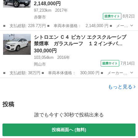
2,148,000円
97,233km
2017年
8月2日
提携サイト
赤磐市
■ 支払総額: 228.7万円 ■ 車両本体価格： 2,148,000 円 ■ メーカ
ー名： クライスラー・ジープ ■ 車種名： ジープ・ラングラーア
岡山
赤磐市
その他
シトロエン Ｃ４ ピカソ エクスクルーシブ
ンリミテッド ■ グレード名： サハラ 後期モデル・黒本革シー
禁煙車 ガラスルーフ １２インチパ…
ト・リクラ...
300,000円
103,054km
2016年
7月14日
提携サイト
岡山市
■ 支払総額: 38万円 ■ 車両本体価格： 300,000 円 ■ メーカー
名： シトロエン ■ 車種名： Ｃ４ ピカソ ■ グレード名： エク
岡山
岡山市
その他
スクルーシブ 禁煙車 ガラスルーフ １２インチパノラミックスク
もっと見る
リーン スマー...
投稿
誰でも今すぐ30秒で投稿出来る
投稿画面へ (無料)