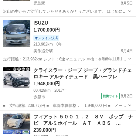
児島駅
8月5日
沢山の中からご訪問していただきありがとうございます。 はじめに、
プロフィールを全く読まずに定型文を送ってこられる方がとても多い
岡山
倉敷市
児島駅
その他
キャンパー
ISUZU
です💦 ちゃんと読んでいただいた上でお問い合わせください。 読んで
1,700,000円
ない方であろうと思われる方は問...
オンライン決済
213,982km
0年
美作追分駅
8月4日
走行距離：213,982km シフト：6速マニュアル 車検：令和8年11月13
日まで有効 ナンバー：岡山 車体色：ホワイト 積載量：2トン エアコ
岡山
苫田郡
美作追分駅
その他
クライスラー・ジープ ジープ・グランドチェ
ン：動作良好 現状販売です。事故歴はありません。 内外装ともに綺麗
ロキー アルティテュード 黒ハーフレ…
な状態で...
1,948,000円
88,429km
2017年
8月2日
提携サイト
赤磐市
■ 支払総額: 208.7万円 ■ 車両本体価格： 1,948,000 円 ■ メーカ
ー名： クライスラー・ジープ ■ 車種名： ジープ・グランドチェ
岡山
赤磐市
その他
フィアット ５００ １．２ ８Ｖ ポップ ナ
ロキー ■ グレード名： アルティテュード 黒ハーフレザーシー
ビ アルミホイール ＡＴ ＡＢＳ …
ト・前後ド...
239,000円