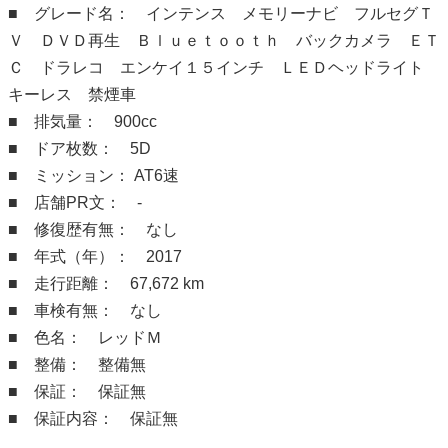
■ グレード名： インテンス メモリーナビ フルセグＴ
Ｖ ＤＶＤ再生 Ｂｌｕｅｔｏｏｔｈ バックカメラ ＥＴ
Ｃ ドラレコ エンケイ１５インチ ＬＥＤヘッドライト
キーレス 禁煙車
■ 排気量： 900cc
■ ドア枚数： 5D
■ ミッション： AT6速
■ 店舗PR文： -
■ 修復歴有無： なし
■ 年式（年）： 2017
■ 走行距離： 67,672 km
■ 車検有無： なし
■ 色名： レッドＭ
■ 整備： 整備無
■ 保証： 保証無
■ 保証内容： 保証無