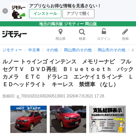
アプリならお得な情報を見逃さない！
インストール
アプリで開く
地元の掲示板 ジモティー 岡山版
岡山県
検索
ログイン
投稿
ジモティー
中古車
その他
岡山県のその他
岡山市のその他
ル
ルノー トゥインゴ インテンス メモリーナビ フル
セグＴＶ ＤＶＤ再生 Ｂｌｕｅｔｏｏｔｈ バック
カメラ ＥＴＣ ドラレコ エンケイ１５インチ Ｌ
ＥＤヘッドライト キーレス 禁煙車 （なし）
投稿ID: g_700102011930260513001
2026年7月26日 17:28