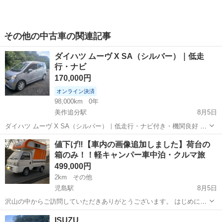
その他の中古車の関連記事
ダイハツ ムーヴ X SA（シルバー）｜低走
行・ナビ
170,000円
オンライン決済
98,000km
0年
美作追分駅
8月5日
ダイハツ ムーヴ X SA（シルバー）｜低走行・ナビ付き・機関良好 ダ
イハツ ムーヴの出品です。 年式：平成26年（2014年） 走行距離：約
岡山
苫田郡
美作追分駅
その他
エンジン
値下げ‼️【車内の画像追加しました】荷台の
98,000km オートマ（AT） 2WD カラー：シルバー ナビ付き エアコン
箱のみ！！軽キャンパー車中泊・クルマ旅
正...
499,000円
2km
その他
児島駅
8月5日
沢山の中からご訪問していただきありがとうございます。 はじめに、
プロフィールを全く読まずに定型文を送ってこられる方がとても多い
岡山
倉敷市
児島駅
その他
キャンパー
ISUZU
です💦 ちゃんと読んでいただいた上でお問い合わせください。 読んで