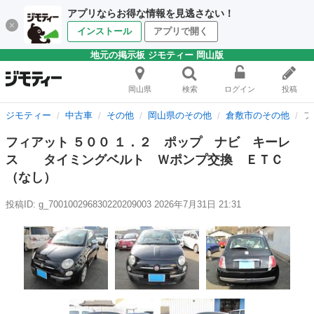
アプリならお得な情報を見逃さない！
インストール
アプリで開く
地元の掲示板 ジモティー 岡山版
岡山県
検索
ログイン
投稿
ジモティー
中古車
その他
岡山県のその他
倉敷市のその他
フ
フィアット ５００ １．２ ポップ ナビ キーレ
ス タイミングベルト Ｗポンプ交換 ＥＴＣ
（なし）
投稿ID: g_700100296830220209003
2026年7月31日 21:31