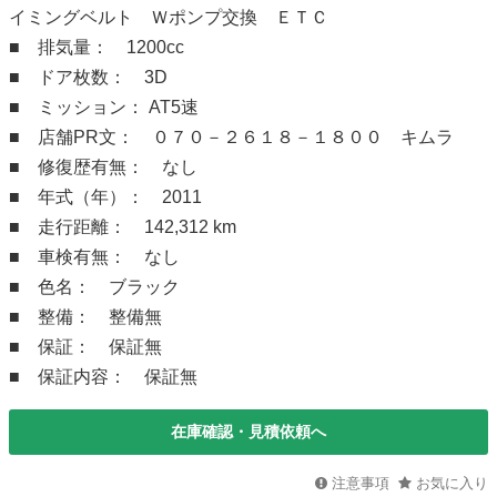
イミングベルト Ｗポンプ交換 ＥＴＣ
■ 排気量： 1200cc
■ ドア枚数： 3D
■ ミッション： AT5速
■ 店舗PR文： ０７０－２６１８－１８００ キムラ
■ 修復歴有無： なし
■ 年式（年）： 2011
■ 走行距離： 142,312 km
■ 車検有無： なし
■ 色名： ブラック
■ 整備： 整備無
■ 保証： 保証無
■ 保証内容： 保証無
在庫確認・見積依頼へ
注意事項
お気に入り