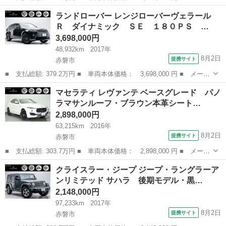
ー名： ランドローバー ■ 車種名： レンジローバーイヴォーク
岡山
赤磐市
その他
ランドローバー レンジローバーヴェラール
■ グレード名： ＨＳＥダイナミック 後期モデル・パノラマルー
Ｒ ダイナミック ＳＥ １８０ＰＳ …
フ・茶黒コ...
3,698,000円
48,932km
2017年
8月2日
提携サイト
赤磐市
■ 支払総額: 379.2万円 ■ 車両本体価格： 3,698,000 円 ■ メーカ
ー名： ランドローバー ■ 車種名： レンジローバーヴェラール
岡山
赤磐市
その他
マセラティ レヴァンテ ベースグレード パノ
■ グレード名： Ｒ ダイナミック ＳＥ １８０ＰＳ ベージュレ
ラマサンルーフ・ブラウン本革シート…
ザーシー...
2,898,000円
63,215km
2016年
8月2日
提携サイト
赤磐市
■ 支払総額: 303.7万円 ■ 車両本体価格： 2,898,000 円 ■ メーカ
ー名： マセラティ ■ 車種名： レヴァンテ ■ グレード名： ベ
岡山
赤磐市
その他
クライスラー・ジープ ジープ・ラングラーア
ースグレード パノラマサンルーフ・ブラウン本革シート・Ｂｏｗｅ
ンリミテッド サハラ 後期モデル・黒…
ｒｓ＆Ｗ...
2,148,000円
97,233km
2017年
8月2日
提携サイト
赤磐市