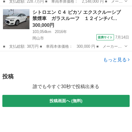
■ 支払総額: 228.7万円 ■ 車両本体価格： 2,148,000 円 ■ メーカ
ー名： クライスラー・ジープ ■ 車種名： ジープ・ラングラーア
岡山
赤磐市
その他
シトロエン Ｃ４ ピカソ エクスクルーシブ
ンリミテッド ■ グレード名： サハラ 後期モデル・黒本革シー
禁煙車 ガラスルーフ １２インチパ…
ト・リクラ...
300,000円
103,054km
2016年
7月14日
提携サイト
岡山市
■ 支払総額: 38万円 ■ 車両本体価格： 300,000 円 ■ メーカー
名： シトロエン ■ 車種名： Ｃ４ ピカソ ■ グレード名： エク
岡山
岡山市
その他
スクルーシブ 禁煙車 ガラスルーフ １２インチパノラミックスク
もっと見る
リーン スマー...
投稿
誰でも今すぐ30秒で投稿出来る
投稿画面へ (無料)