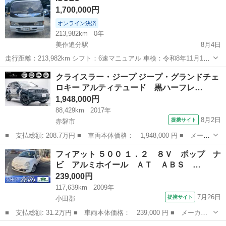
1,700,000円
ない方であろうと思われる方は問...
オンライン決済
213,982km
0年
美作追分駅
8月4日
走行距離：213,982km シフト：6速マニュアル 車検：令和8年11月13
日まで有効 ナンバー：岡山 車体色：ホワイト 積載量：2トン エアコ
岡山
苫田郡
美作追分駅
その他
クライスラー・ジープ ジープ・グランドチェ
ン：動作良好 現状販売です。事故歴はありません。 内外装ともに綺麗
ロキー アルティテュード 黒ハーフレ…
な状態で...
1,948,000円
88,429km
2017年
8月2日
提携サイト
赤磐市
■ 支払総額: 208.7万円 ■ 車両本体価格： 1,948,000 円 ■ メーカ
ー名： クライスラー・ジープ ■ 車種名： ジープ・グランドチェ
岡山
赤磐市
その他
フィアット ５００ １．２ ８Ｖ ポップ ナ
ロキー ■ グレード名： アルティテュード 黒ハーフレザーシー
ビ アルミホイール ＡＴ ＡＢＳ …
ト・前後ド...
239,000円
117,639km
2009年
7月26日
提携サイト
小田郡
■ 支払総額: 31.2万円 ■ 車両本体価格： 239,000 円 ■ メーカー
名： フィアット ■ 車種名： ５００ ■ グレード名： １．２
岡山
小田郡
その他