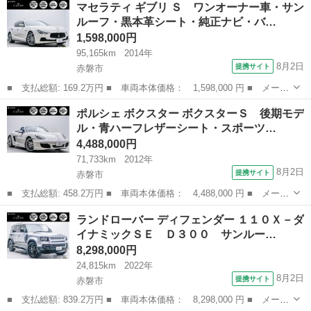
マセラティ ギブリ Ｓ ワンオーナー車・サン
８Ｖ ポップ ナビ アルミホイール ＡＴ ＡＢＳ ＣＤ エアコ
ルーフ・黒本革シート・純正ナビ・バ…
ン パワース...
1,598,000円
95,165km
2014年
8月2日
提携サイト
赤磐市
■ 支払総額: 169.2万円 ■ 車両本体価格： 1,598,000 円 ■ メーカ
ー名： マセラティ ■ 車種名： ギブリ ■ グレード名： Ｓ ワ
岡山
赤磐市
その他
ポルシェ ボクスター ボクスターＳ 後期モデ
ンオーナー車・サンルーフ・黒本革シート・純正ナビ・バックカメ
ル・青ハーフレザーシート・スポーツ…
ラ・フルセ...
4,488,000円
71,733km
2012年
8月2日
提携サイト
赤磐市
■ 支払総額: 458.2万円 ■ 車両本体価格： 4,488,000 円 ■ メーカ
ー名： ポルシェ ■ 車種名： ボクスター ■ グレード名： ボク
岡山
赤磐市
その他
ランドローバー ディフェンダー １１０Ｘ－ダ
スターＳ 後期モデル・青ハーフレザーシート・スポーツクロノパッ
イナミックＳＥ Ｄ３００ サンルー…
ケージ・...
8,298,000円
24,815km
2022年
8月2日
提携サイト
赤磐市
■ 支払総額: 839.2万円 ■ 車両本体価格： 8,298,000 円 ■ メーカ