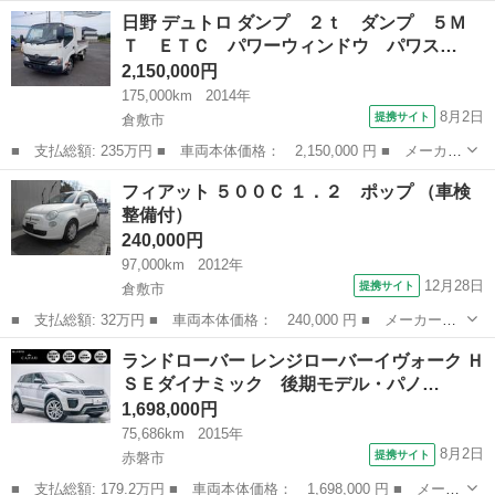
ー名： ランドローバー ■ 車種名： ディフェンダー ■ グレード
岡山
赤磐市
その他
日野 デュトロ ダンプ ２ｔ ダンプ ５Ｍ
名： １１０Ｘ－ダイナミックＳＥ Ｄ３００ サンルーフ・エアサ
Ｔ ＥＴＣ パワーウィンドウ パワス…
スペンシ...
2,150,000円
175,000km
2014年
8月2日
提携サイト
倉敷市
■ 支払総額: 235万円 ■ 車両本体価格： 2,150,000 円 ■ メーカー
名： 日野 ■ 車種名： デュトロ ■ グレード名： ダンプ ２
岡山
倉敷市
その他
フィアット ５００Ｃ １．２ ポップ （車検
ｔ ダンプ ５ＭＴ ＥＴＣ パワーウィンドウ パワステ 荷台内
整備付）
寸３０５ｃｍ...
240,000円
97,000km
2012年
12月28日
提携サイト
倉敷市
■ 支払総額: 32万円 ■ 車両本体価格： 240,000 円 ■ メーカー
名： フィアット ■ 車種名： ５００Ｃ ■ グレード名： １．
岡山
倉敷市
その他
ランドローバー レンジローバーイヴォーク Ｈ
２ ポップ ■ 排気量： 1200cc ■ ドア枚数： 3D ■ ミッショ
ＳＥダイナミック 後期モデル・パノ…
ン： ...
1,698,000円
75,686km
2015年
8月2日
提携サイト
赤磐市
■ 支払総額: 179.2万円 ■ 車両本体価格： 1,698,000 円 ■ メーカ