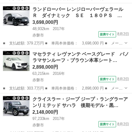
ー名： ランドローバー ■ 車種名： レンジローバーイヴォーク
岡山
赤磐市
その他
ランドローバー レンジローバーヴェラール
■ グレード名： ＨＳＥダイナミック 後期モデル・パノラマルー
Ｒ ダイナミック ＳＥ １８０ＰＳ …
フ・茶黒コ...
3,698,000円
48,932km
2017年
8月2日
提携サイト
赤磐市
■ 支払総額: 379.2万円 ■ 車両本体価格： 3,698,000 円 ■ メーカ
ー名： ランドローバー ■ 車種名： レンジローバーヴェラール
岡山
赤磐市
その他
マセラティ レヴァンテ ベースグレード パノ
■ グレード名： Ｒ ダイナミック ＳＥ １８０ＰＳ ベージュレ
ラマサンルーフ・ブラウン本革シート…
ザーシー...
2,898,000円
63,215km
2016年
8月2日
提携サイト
赤磐市
■ 支払総額: 303.7万円 ■ 車両本体価格： 2,898,000 円 ■ メーカ
ー名： マセラティ ■ 車種名： レヴァンテ ■ グレード名： ベ
岡山
赤磐市
その他
クライスラー・ジープ ジープ・ラングラーア
ースグレード パノラマサンルーフ・ブラウン本革シート・Ｂｏｗｅ
ンリミテッド サハラ 後期モデル・黒…
ｒｓ＆Ｗ...
2,148,000円
97,233km
2017年
8月2日
提携サイト
赤磐市