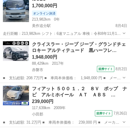
1,700,000円
ない方であろうと思われる方は問...
オンライン決済
213,982km
0年
美作追分駅
8月4日
走行距離：213,982km シフト：6速マニュアル 車検：令和8年11月13
日まで有効 ナンバー：岡山 車体色：ホワイト 積載量：2トン エアコ
岡山
苫田郡
美作追分駅
その他
クライスラー・ジープ ジープ・グランドチェ
ン：動作良好 現状販売です。事故歴はありません。 内外装ともに綺麗
ロキー アルティテュード 黒ハーフレ…
な状態で...
1,948,000円
88,429km
2017年
8月2日
提携サイト
赤磐市
■ 支払総額: 208.7万円 ■ 車両本体価格： 1,948,000 円 ■ メーカ
ー名： クライスラー・ジープ ■ 車種名： ジープ・グランドチェ
岡山
赤磐市
その他
フィアット ５００ １．２ ８Ｖ ポップ ナ
ロキー ■ グレード名： アルティテュード 黒ハーフレザーシー
ビ アルミホイール ＡＴ ＡＢＳ …
ト・前後ド...
239,000円
117,639km
2009年
7月26日
提携サイト
小田郡
■ 支払総額: 31.2万円 ■ 車両本体価格： 239,000 円 ■ メーカー
名： フィアット ■ 車種名： ５００ ■ グレード名： １．２
岡山
小田郡
その他