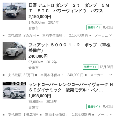
ー名： ランドローバー ■ 車種名： ディフェンダー ■ グレード
岡山
赤磐市
その他
日野 デュトロ ダンプ ２ｔ ダンプ ５Ｍ
名： １１０Ｘ－ダイナミックＳＥ Ｄ３００ サンルーフ・エアサ
Ｔ ＥＴＣ パワーウィンドウ パワス…
スペンシ...
2,150,000円
175,000km
2014年
8月2日
提携サイト
倉敷市
■ 支払総額: 235万円 ■ 車両本体価格： 2,150,000 円 ■ メーカー
名： 日野 ■ 車種名： デュトロ ■ グレード名： ダンプ ２
岡山
倉敷市
その他
フィアット ５００Ｃ １．２ ポップ （車検
ｔ ダンプ ５ＭＴ ＥＴＣ パワーウィンドウ パワステ 荷台内
整備付）
寸３０５ｃｍ...
240,000円
97,000km
2012年
12月28日
提携サイト
倉敷市
■ 支払総額: 32万円 ■ 車両本体価格： 240,000 円 ■ メーカー
名： フィアット ■ 車種名： ５００Ｃ ■ グレード名： １．
岡山
倉敷市
その他
ランドローバー レンジローバーイヴォーク Ｈ
２ ポップ ■ 排気量： 1200cc ■ ドア枚数： 3D ■ ミッショ
ＳＥダイナミック 後期モデル・パノ…
ン： ...
1,698,000円
75,686km
2015年
8月2日
提携サイト
赤磐市
■ 支払総額: 179.2万円 ■ 車両本体価格： 1,698,000 円 ■ メーカ