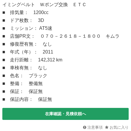
イミングベルト Ｗポンプ交換 ＥＴＣ
■ 排気量： 1200cc
■ ドア枚数： 3D
■ ミッション： AT5速
■ 店舗PR文： ０７０－２６１８－１８００ キムラ
■ 修復歴有無： なし
■ 年式（年）： 2011
■ 走行距離： 142,312 km
■ 車検有無： なし
■ 色名： ブラック
■ 整備： 整備無
■ 保証： 保証無
■ 保証内容： 保証無
在庫確認・見積依頼へ
注意事項
お気に入り