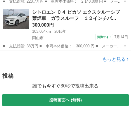
■ 支払総額: 228.7万円 ■ 車両本体価格： 2,148,000 円 ■ メーカ
ー名： クライスラー・ジープ ■ 車種名： ジープ・ラングラーア
岡山
赤磐市
その他
シトロエン Ｃ４ ピカソ エクスクルーシブ
ンリミテッド ■ グレード名： サハラ 後期モデル・黒本革シー
禁煙車 ガラスルーフ １２インチパ…
ト・リクラ...
300,000円
103,054km
2016年
7月14日
提携サイト
岡山市
■ 支払総額: 38万円 ■ 車両本体価格： 300,000 円 ■ メーカー
名： シトロエン ■ 車種名： Ｃ４ ピカソ ■ グレード名： エク
岡山
岡山市
その他
スクルーシブ 禁煙車 ガラスルーフ １２インチパノラミックスク
もっと見る
リーン スマー...
投稿
誰でも今すぐ30秒で投稿出来る
投稿画面へ (無料)