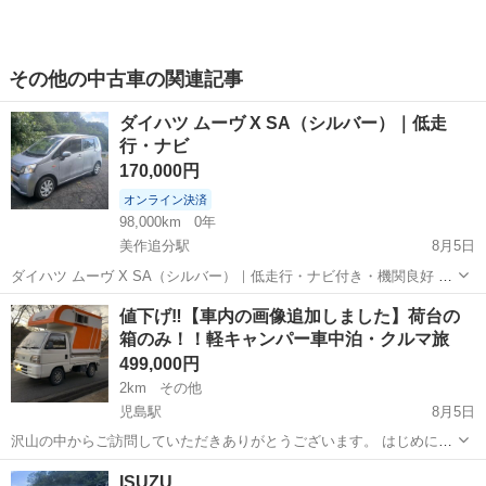
その他の中古車の関連記事
ダイハツ ムーヴ X SA（シルバー）｜低走
行・ナビ
170,000円
オンライン決済
98,000km
0年
美作追分駅
8月5日
ダイハツ ムーヴ X SA（シルバー）｜低走行・ナビ付き・機関良好 ダ
イハツ ムーヴの出品です。 年式：平成26年（2014年） 走行距離：約
岡山
苫田郡
美作追分駅
その他
エンジン
値下げ‼️【車内の画像追加しました】荷台の
98,000km オートマ（AT） 2WD カラー：シルバー ナビ付き エアコン
箱のみ！！軽キャンパー車中泊・クルマ旅
正...
499,000円
2km
その他
児島駅
8月5日
沢山の中からご訪問していただきありがとうございます。 はじめに、
プロフィールを全く読まずに定型文を送ってこられる方がとても多い
岡山
倉敷市
児島駅
その他
キャンパー
ISUZU
です💦 ちゃんと読んでいただいた上でお問い合わせください。 読んで