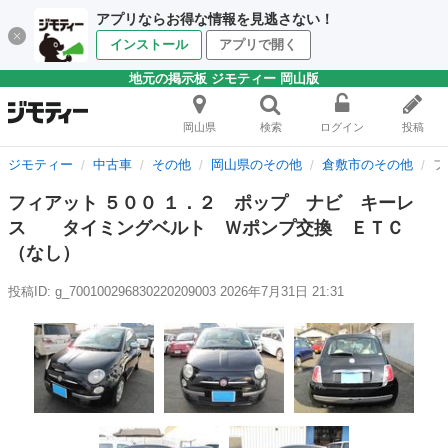
アプリならお得な情報を見逃さない！
インストール
アプリで開く
地元の掲示板 ジモティー 岡山版
岡山県
検索
ログイン
投稿
ジモティー
中古車
その他
岡山県のその他
倉敷市のその他
フ
フィアット ５００ １．２ ポップ ナビ キーレ
ス タイミングベルト Ｗポンプ交換 ＥＴＣ
（なし）
投稿ID: g_700100296830220209003
2026年7月31日 21:31