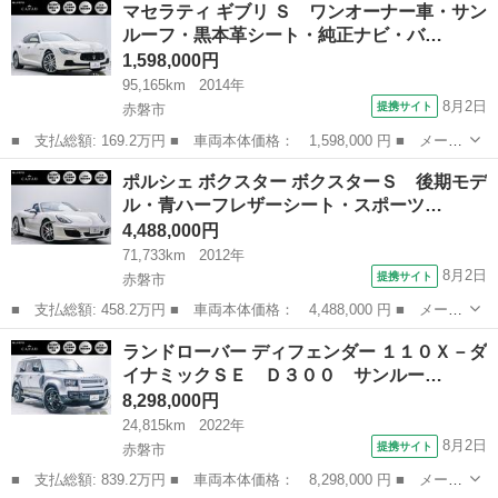
マセラティ ギブリ Ｓ ワンオーナー車・サン
８Ｖ ポップ ナビ アルミホイール ＡＴ ＡＢＳ ＣＤ エアコ
ルーフ・黒本革シート・純正ナビ・バ…
ン パワース...
1,598,000円
95,165km
2014年
8月2日
提携サイト
赤磐市
■ 支払総額: 169.2万円 ■ 車両本体価格： 1,598,000 円 ■ メーカ
ー名： マセラティ ■ 車種名： ギブリ ■ グレード名： Ｓ ワ
岡山
赤磐市
その他
ポルシェ ボクスター ボクスターＳ 後期モデ
ンオーナー車・サンルーフ・黒本革シート・純正ナビ・バックカメ
ル・青ハーフレザーシート・スポーツ…
ラ・フルセ...
4,488,000円
71,733km
2012年
8月2日
提携サイト
赤磐市
■ 支払総額: 458.2万円 ■ 車両本体価格： 4,488,000 円 ■ メーカ
ー名： ポルシェ ■ 車種名： ボクスター ■ グレード名： ボク
岡山
赤磐市
その他
ランドローバー ディフェンダー １１０Ｘ－ダ
スターＳ 後期モデル・青ハーフレザーシート・スポーツクロノパッ
イナミックＳＥ Ｄ３００ サンルー…
ケージ・...
8,298,000円
24,815km
2022年
8月2日
提携サイト
赤磐市
■ 支払総額: 839.2万円 ■ 車両本体価格： 8,298,000 円 ■ メーカ