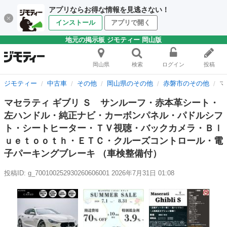
アプリならお得な情報を見逃さない！
インストール
アプリで開く
地元の掲示板 ジモティー 岡山版
岡山県
検索
ログイン
投稿
ジモティー
中古車
その他
岡山県のその他
赤磐市のその他
マ
マセラティ ギブリ Ｓ サンルーフ・赤本革シート・
左ハンドル・純正ナビ・カーボンパネル・パドルシフ
ト・シートヒーター・ＴＶ視聴・バックカメラ・Ｂｌ
ｕｅｔｏｏｔｈ・ＥＴＣ・クルーズコントロール・電
子パーキングブレーキ （車検整備付）
投稿ID: g_700100252930260606001
2026年7月31日 01:08