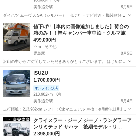
98,000km
0年
美作追分駅
8月5日
ダイハツ ムーヴ X SA（シルバー）｜低走行・ナビ付き・機関良好 ダ
イハツ ムーヴの出品です。 年式：平成26年（2014年） 走行距離：約
岡山
苫田郡
美作追分駅
その他
エンジン
値下げ‼️【車内の画像追加しました】荷台の
98,000km オートマ（AT） 2WD カラー：シルバー ナビ付き エアコン
箱のみ！！軽キャンパー車中泊・クルマ旅
正...
499,000円
2km
その他
児島駅
8月5日
沢山の中からご訪問していただきありがとうございます。 はじめに、
プロフィールを全く読まずに定型文を送ってこられる方がとても多い
岡山
倉敷市
児島駅
その他
キャンパー
ISUZU
です💦 ちゃんと読んでいただいた上でお問い合わせください。 読んで
1,700,000円
ない方であろうと思われる方は問...
オンライン決済
213,982km
0年
美作追分駅
8月4日
走行距離：213,982km シフト：6速マニュアル 車検：令和8年11月13
日まで有効 ナンバー：岡山 車体色：ホワイト 積載量：2トン エアコ
岡山
苫田郡
美作追分駅
その他
クライスラー・ジープ ジープ・ラングラーア
ン：動作良好 現状販売です。事故歴はありません。 内外装ともに綺麗
ンリミテッド サハラ 後期モデル・リ…
な状態で...
2,398,000円