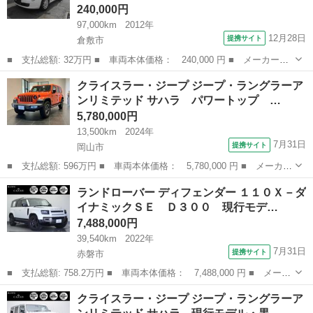
240,000円
97,000km
2012年
12月28日
提携サイト
倉敷市
■ 支払総額: 32万円 ■ 車両本体価格： 240,000 円 ■ メーカー
名： フィアット ■ 車種名： ５００Ｃ ■ グレード名： １．
岡山
倉敷市
その他
クライスラー・ジープ ジープ・ラングラーア
２ ポップ ■ 排気量： 1200cc ■ ドア枚数： 3D ■ ミッショ
ンリミテッド サハラ パワートップ …
ン： ...
5,780,000円
13,500km
2024年
7月31日
提携サイト
岡山市
■ 支払総額: 596万円 ■ 車両本体価格： 5,780,000 円 ■ メーカー
名： クライスラー・ジープ ■ 車種名： ジープ・ラングラーアン
岡山
岡山市
その他
ランドローバー ディフェンダー １１０Ｘ－ダ
リミテッド ■ グレード名： サハラ パワートップ サハラ 認定
イナミックＳＥ Ｄ３００ 現行モデ…
中古車 限...
7,488,000円
39,540km
2022年
7月31日
提携サイト
赤磐市
■ 支払総額: 758.2万円 ■ 車両本体価格： 7,488,000 円 ■ メーカ
ー名： ランドローバー ■ 車種名： ディフェンダー ■ グレード
岡山
赤磐市
その他
クライスラー・ジープ ジープ・ラングラーア
名： １１０Ｘ－ダイナミックＳＥ Ｄ３００ 現行モデル・ハーフ