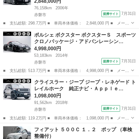
2,848,000円
76,158km
2006年
7月31日
提携サイト
赤磐市
■ 支払総額: 298.7万円 ■ 車両本体価格： 2,848,000 円 ■ メーカ
ー名： ポルシェ ■ 車種名： ケイマン ■ グレード名： ベース
岡山
赤磐市
その他
ポルシェ ボクスター ボクスターＳ スポーツ
グレード 黒ハーフレザーシート・ＦＳＲ社外エアロ・社外カーボン
クロノパッケージ・アドバンレーシン…
ボンネッ...
4,998,000円
53,183km
2014年
7月31日
提携サイト
赤磐市
■ 支払総額: 513.7万円 ■ 車両本体価格： 4,998,000 円 ■ メーカ
ー名： ポルシェ ■ 車種名： ボクスター ■ グレード名： ボク
岡山
赤磐市
その他
クライスラー・ジープ ジープ・レネゲード ト
スターＳ スポーツクロノパッケージ・アドバンレーシング２０イン
レイルホーク 純正ナビ・Ａｐｐｌｅ…
チアルミ...
1,098,000円
91,562km
2018年
7月31日
提携サイト
赤磐市
■ 支払総額: 119.2万円 ■ 車両本体価格： 1,098,000 円 ■ メーカ
ー名： クライスラー・ジープ ■ 車種名： ジープ・レネゲード
岡山
赤磐市
その他
フィアット ５００Ｃ １．２ ポップ （車検
■ グレード名： トレイルホーク 純正ナビ・ＡｐｐｌｅＣａｒＰｌ
整備付）
ａｙ・バ...