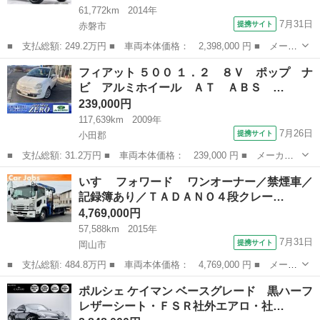
61,772km
2014年
7月31日
提携サイト
赤磐市
■ 支払総額: 249.2万円 ■ 車両本体価格： 2,398,000 円 ■ メーカ
ー名： クライスラー・ジープ ■ 車種名： ジープ・ラングラーア
岡山
赤磐市
その他
フィアット ５００ １．２ ８Ｖ ポップ ナ
ンリミテッド ■ グレード名： サハラ 後期モデル・リクライニン
ビ アルミホイール ＡＴ ＡＢＳ …
グキット...
239,000円
117,639km
2009年
7月26日
提携サイト
小田郡
■ 支払総額: 31.2万円 ■ 車両本体価格： 239,000 円 ■ メーカー
名： フィアット ■ 車種名： ５００ ■ グレード名： １．２
岡山
小田郡
その他
いすゞ フォワード ワンオーナー／禁煙車／
８Ｖ ポップ ナビ アルミホイール ＡＴ ＡＢＳ ＣＤ エアコ
記録簿あり／ＴＡＤＡＮＯ４段クレー…
ン パワース...
4,769,000円
57,588km
2015年
7月31日
提携サイト
岡山市
■ 支払総額: 484.8万円 ■ 車両本体価格： 4,769,000 円 ■ メーカ
ー名： いすゞ ■ 車種名： フォワード ■ グレード名： ワン
岡山
岡山市
その他
ポルシェ ケイマン ベースグレード 黒ハーフ
オーナー／禁煙車／記録簿あり／ＴＡＤＡＮＯ４段クレーン／フック
レザーシート・ＦＳＲ社外エアロ・社…
イン／ラ...