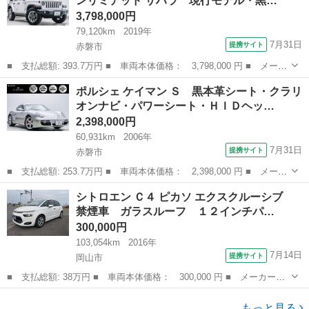
ンリミテッド サハラ 現行モデル・黒…
レザーシ...
3,798,000円
79,120km
2019年
7月31日
提携サイト
赤磐市
■ 支払総額: 393.7万円 ■ 車両本体価格： 3,798,000 円 ■ メーカ
ー名： クライスラー・ジープ ■ 車種名： ジープ・ラングラーア
岡山
赤磐市
その他
ポルシェ ケイマン Ｓ 黒本革シート・クラリ
ンリミテッド ■ グレード名： サハラ 現行モデル・黒本革シー
オンナビ・パワーシート・ＨＩＤヘッ…
ト・両側電...
2,398,000円
60,931km
2006年
7月31日
提携サイト
赤磐市
■ 支払総額: 253.7万円 ■ 車両本体価格： 2,398,000 円 ■ メーカ
ー名： ポルシェ ■ 車種名： ケイマン ■ グレード名： Ｓ 黒
岡山
赤磐市
その他
シトロエン Ｃ４ ピカソ エクスクルーシブ
本革シート・クラリオンナビ・パワーシート・ＨＩＤヘッドライト・
禁煙車 ガラスルーフ １２インチパ…
純正１８...
300,000円
103,054km
2016年
7月14日
提携サイト
岡山市
■ 支払総額: 38万円 ■ 車両本体価格： 300,000 円 ■ メーカー
名： シトロエン ■ 車種名： Ｃ４ ピカソ ■ グレード名： エク
岡山
岡山市
その他
スクルーシブ 禁煙車 ガラスルーフ １２インチパノラミックスク
もっと見る