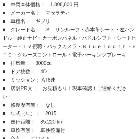
■ 車両本体価格： 1,898,000 円
■ メーカー名： マセラティ
■ 車種名： ギブリ
■ グレード名： Ｓ サンルーフ・赤本革シート・左ハン
ドル・純正ナビ・カーボンパネル・パドルシフト・シートヒ
ーター・ＴＶ視聴・バックカメラ・Ｂｌｕｅｔｏｏｔｈ・Ｅ
ＴＣ・クルーズコントロール・電子パーキングブレーキ
■ 排気量： 3000cc
■ ドア枚数： 4D
■ ミッション： AT8速
■ 店舗PR文： お見積もり！現車確認！ご連絡くださ
い！
■ 修復歴有無： なし
■ 年式（年）： 2015
■ 走行距離： 85,220 km
■ 車検有無： 車検整備付
■ 色名： ホワイト