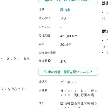
詐
地域
岡山市
に
個人/法人
法人
ジャンル
-
関
走行距離
421,000km
年式
2014年
う
車検有効期限
ト ２．９ｔ ６Ｍ
修復歴
あり
車の状態・保証を聞いてみる
提供元
グーネット
イフ」をみなさまに
店舗名
Ｈｅａｒｔ Ｕｐ Ｗｏ
ｒｌｄ 岡山野田本店
住所
岡山県岡山市北区野田２