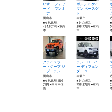
いすゞ フォワ
ポルシェ ケイ
ード ワンオ
マン ベースグ
ーナー…
レード…
岡山市
赤磐市
■支払総額:
■支払総額:
484.8万円 ■車両
298.7万円 ■車両
本…
本…
クライスラ
ランドローバ
ー・ジープ ジ
ー ディフェン
ープ・ラン…
ダー １…
岡山市
赤磐市
■支払総額: 596
■支払総額:
万円 ■車両本体
758.2万円 ■車両
価…
本…