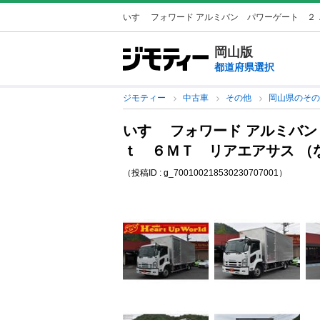
いすゞ フォワード アルミバン パワーゲート ２．
岡山版
都道府県選択
ジモティー
中古車
その他
岡山県のそ
いすゞ フォワード アルミバ
ｔ ６ＭＴ リアエアサス （
（投稿ID : g_700100218530230707001）