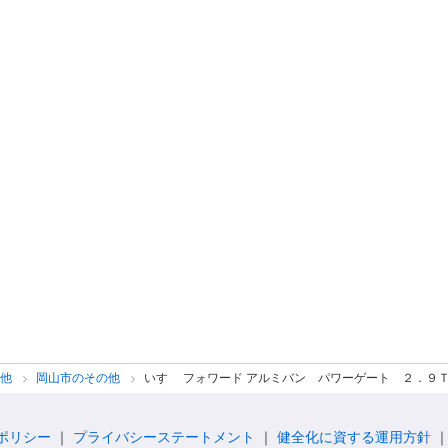
の他
岡山市のその他
いすゞ フォワード アルミバン パワーゲート ２．９
ポリシー
プライバシーステートメント
健全化に資する運用方針