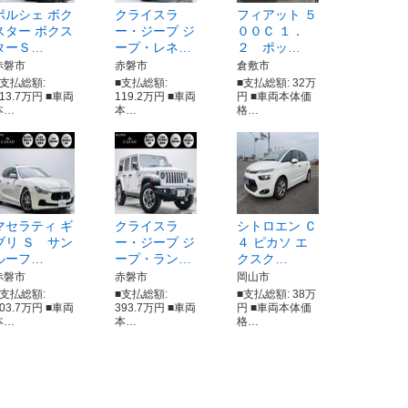
ポルシェ ボク
クライスラ
フィアット ５
スター ボクス
ー・ジープ ジ
００Ｃ １．
ターＳ…
ープ・レネ…
２ ポッ…
赤磐市
赤磐市
倉敷市
■支払総額:
■支払総額:
■支払総額: 32万
513.7万円 ■車両
119.2万円 ■車両
円 ■車両本体価
本…
本…
格…
マセラティ ギ
クライスラ
シトロエン Ｃ
ブリ Ｓ サン
ー・ジープ ジ
４ ピカソ エ
ルーフ…
ープ・ラン…
クスク…
赤磐市
赤磐市
岡山市
■支払総額:
■支払総額:
■支払総額: 38万
203.7万円 ■車両
393.7万円 ■車両
円 ■車両本体価
本…
本…
格…