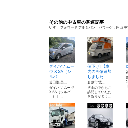
その他の中古車の関連記事
いすゞ フォワード アルミバン パワーゲ... 岡山
ダイハツ ムー
値下げ‼️【車
ヴ X SA（シ
内の画像追加
ルバ…
しました…
2
苫田郡/美…
倉敷市/児…
ダイハツ ムーヴ
沢山の中からご
X SA（シルバ
訪問していただ
ー）｜…
きありがとう…