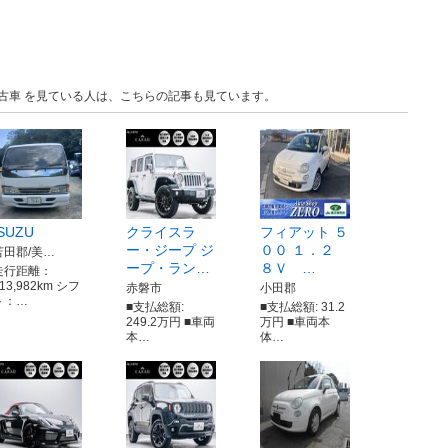
 中古車 を見ている人は、こちらの記事も見ています。
ISUZU
クライスラ
フィアット ５
ー・ジープ ジ
００ １．２
苫田郡/美…
ープ・ラン…
８Ｖ …
走行距離：
13,982km シフ
赤磐市
小田郡
ト：…
■支払総額:
■支払総額: 31.2
249.2万円 ■車両
万円 ■車両本
本…
体…