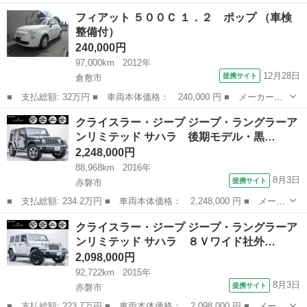
ー名： ポルシェ ■ 車種名： ボクスター ■ グレード名： ボク
岡山
赤磐市
その他
フィアット ５００Ｃ １．２ ポップ （車検
スター ハーフレザーシート・記録簿・カロッツェリアナビ・フルセ
整備付）
グＴＶ・...
240,000円
97,000km
2012年
12月28日
提携サイト
倉敷市
■ 支払総額: 32万円 ■ 車両本体価格： 240,000 円 ■ メーカー
名： フィアット ■ 車種名： ５００Ｃ ■ グレード名： １．
岡山
倉敷市
その他
クライスラー・ジープ ジープ・ラングラーア
２ ポップ ■ 排気量： 1200cc ■ ドア枚数： 3D ■ ミッショ
ンリミテッド サハラ 後期モデル・黒…
ン： ...
2,248,000円
88,968km
2016年
8月3日
提携サイト
赤磐市
■ 支払総額: 234.2万円 ■ 車両本体価格： 2,248,000 円 ■ メーカ
ー名： クライスラー・ジープ ■ 車種名： ジープ・ラングラーア
岡山
赤磐市
その他
クライスラー・ジープ ジープ・ラングラーア
ンリミテッド ■ グレード名： サハラ 後期モデル・黒本革シー
ンリミテッド サハラ ８Ｖワイド社外…
ト・ストラ...
2,098,000円
92,722km
2015年
8月3日
提携サイト
赤磐市
■ 支払総額: 223.7万円 ■ 車両本体価格： 2,098,000 円 ■ メーカ