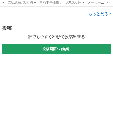
■ 支払総額: 38万円 ■ 車両本体価格： 300,000 円 ■ メーカー
名： シトロエン ■ 車種名： Ｃ４ ピカソ ■ グレード名： エク
岡山
岡山市
その他
スクルーシブ 禁煙車 ガラスルーフ １２インチパノラミックスク
もっと見る
リーン スマー...
投稿
誰でも今すぐ30秒で投稿出来る
投稿画面へ (無料)