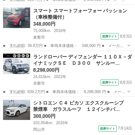
ー名： クライスラー・ジープ ■ 車種名： ジープ・ラングラーア
岡山
赤磐市
その他
スマート スマートフォーフォー パッション
ンリミテッド ■ グレード名： サハラ ８Ｖワイド社外ナビ・フル
（車検整備付）
セグＴＶ...
348,000円
75,000km
2016年
8月3日
提携サイト
倉敷市
■ 支払総額: 39.8万円 ■ 車両本体価格： 348,000 円 ■ メーカー
名： スマート ■ 車種名： スマートフォーフォー ■ グレード
岡山
倉敷市
その他
ランドローバー ディフェンダー １１０Ｘ－ダ
名： パッション ■ 排気量： 1000cc ■ ドア枚数： 5D ■ ミ
イナミックＳＥ Ｄ３００ サンルー…
ッ...
8,298,000円
24,815km
2022年
8月3日
提携サイト
赤磐市
■ 支払総額: 839.2万円 ■ 車両本体価格： 8,298,000 円 ■ メーカ
ー名： ランドローバー ■ 車種名： ディフェンダー ■ グレード
岡山
赤磐市
その他
シトロエン Ｃ４ ピカソ エクスクルーシブ
名： １１０Ｘ－ダイナミックＳＥ Ｄ３００ サンルーフ・エアサ
禁煙車 ガラスルーフ １２インチパ…
スペンシ...
300,000円
103,054km
2016年
7月14日
提携サイト
岡山市