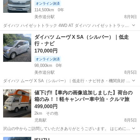
オンライン決済
114,500km
0年
美作追分駅
8月9日
ダイハツ ハイゼットトラック 4WD AT ダイハツ ハイゼットトラック
4WD オートマチック（AT） 走行距離：約114,500km 白色 荷台シート
岡山
苫田郡
美作追分駅
その他
トラック
ダイハツ ムーヴ X SA（シルバー）｜低走
付き エンジン始動・走行良好 内装は年式相応で比較的きれいです 外
行・ナビ
装に...
170,000円
オンライン決済
98,000km
0年
美作追分駅
8月5日
ダイハツ ムーヴ X SA（シルバー）｜低走行・ナビ付き・機関良好 ダ
イハツ ムーヴの出品です。 年式：平成26年（2014年） 走行距離：約
岡山
苫田郡
美作追分駅
その他
エンジン
値下げ‼️【車内の画像追加しました】荷台の
98,000km オートマ（AT） 2WD カラー：シルバー ナビ付き エアコン
箱のみ！！軽キャンパー車中泊・クルマ旅
正...
499,000円
2km
その他
児島駅
8月5日
沢山の中からご訪問していただきありがとうございます。 はじめに、
プロフィールを全く読まずに定型文を送ってこられる方がとても多い
岡山
倉敷市
児島駅
その他
キャンパー