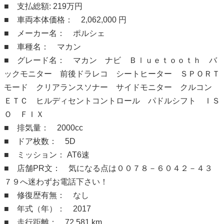
■ 支払総額: 219万円
■ 車両本体価格： 2,062,000 円
■ メーカー名： ポルシェ
■ 車種名： マカン
■ グレード名： マカン ナビ Ｂｌｕｅｔｏｏｔｈ バ
ックモニター 前後ドラレコ シートヒーター ＳＰＯＲＴ
モード クリアランスソナー サイドモニター クルコン
ＥＴＣ ヒルディセントコントロール パドルシフト ＩＳ
Ｏ ＦＩＸ
■ 排気量： 2000cc
■ ドア枚数： 5D
■ ミッション： AT6速
■ 店舗PR文： 気になる点は００７８－６０４２－４３
７９へ迷わずお電話下さい！
■ 修復歴有無： なし
■ 年式（年）： 2017
■ 走行距離： 72,581 km