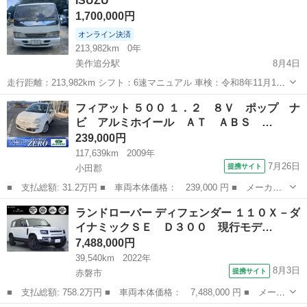
ISUZU
です💦 ちゃんと読んでいただいた上でお問い合わせください。 読んで
1,700,000円
ない方であろうと思われる方は問...
オンライン決済
213,982km
0年
美作追分駅
8月4日
走行距離：213,982km シフト：6速マニュアル 車検：令和8年11月13
日まで有効 ナンバー：岡山 車体色：ホワイト 積載量：2トン エアコ
岡山
苫田郡
美作追分駅
その他
フィアット ５００ １．２ ８Ｖ ポップ ナ
ン：動作良好 現状販売です。事故歴はありません。 内外装ともに綺麗
ビ アルミホイール ＡＴ ＡＢＳ …
な状態で...
239,000円
117,639km
2009年
7月26日
提携サイト
小田郡
■ 支払総額: 31.2万円 ■ 車両本体価格： 239,000 円 ■ メーカー
名： フィアット ■ 車種名： ５００ ■ グレード名： １．２
岡山
小田郡
その他
ランドローバー ディフェンダー １１０Ｘ－ダ
８Ｖ ポップ ナビ アルミホイール ＡＴ ＡＢＳ ＣＤ エアコ
イナミックＳＥ Ｄ３００ 現行モデ…
ン パワース...
7,488,000円
39,540km
2022年
8月3日
提携サイト
赤磐市
■ 支払総額: 758.2万円 ■ 車両本体価格： 7,488,000 円 ■ メーカ
ー名： ランドローバー ■ 車種名： ディフェンダー ■ グレード