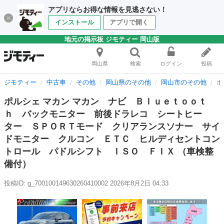
アプリならお得な情報を見逃さない！
インストール
アプリで開く
地元の掲示板 ジモティー 岡山版
岡山県
検索
ログイン
投稿
ジモティー
中古車
その他
岡山県のその他
岡山市のその他
ポ
ポルシェ マカン マカン ナビ Ｂｌｕｅｔｏｏｔ
ｈ バックモニター 前後ドラレコ シートヒー
ター ＳＰＯＲＴモード クリアランスソナー サイ
ドモニター クルコン ＥＴＣ ヒルディセントコン
トロール パドルシフト ＩＳＯ ＦＩＸ （車検整
備付）
投稿ID: g_700100149630260410002
2026年8月2日 04:33