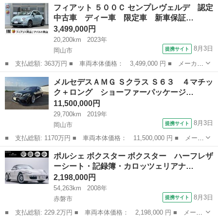
岡山
赤磐市
その他
フィアット ５００Ｃ センプレヴェルデ 認定
名： １１０Ｘ－ダイナミックＳＥ Ｄ３００ 現行モデル・ハーフ
中古車 ディー車 限定車 新車保証…
レザーシ...
3,499,000円
20,200km
2023年
8月3日
提携サイト
岡山市
■ 支払総額: 363万円 ■ 車両本体価格： 3,499,000 円 ■ メーカー
名： フィアット ■ 車種名： ５００Ｃ ■ グレード名： センプ
岡山
岡山市
その他
メルセデスＡＭＧ Ｓクラス Ｓ６３ ４マチッ
レヴェルデ 認定中古車 ディー車 限定車 新車保証 ラー車 電
ク＋ロング ショーファーパッケージ…
動ソフトト...
11,500,000円
29,700km
2019年
8月3日
提携サイト
岡山市
■ 支払総額: 1170万円 ■ 車両本体価格： 11,500,000 円 ■ メーカ
ー名： メルセデスＡＭＧ ■ 車種名： Ｓクラス ■ グレード
岡山
岡山市
その他
ポルシェ ボクスター ボクスター ハーフレザ
名： Ｓ６３ ４マチック＋ロング ショーファーパッケージ ダイ
ーシート・記録簿・カロッツェリアナ…
ナミックパッ...
2,198,000円
54,263km
2008年
8月3日
提携サイト
赤磐市
■ 支払総額: 229.2万円 ■ 車両本体価格： 2,198,000 円 ■ メーカ