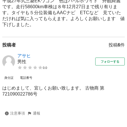
平成27年式三菱EKワゴン　色はパ−ルホワイト　外観綺麗
です。走行58600km車検は８年12月27日まで残り有りま
す。タイヤも５分位装備もAACナビ　ETCなど　見ていた
だければ気に入ってもらえます。よろしくお願いします　値
下げしました。
投稿者
投稿
6
件
アサヒ
男性
フォローする
0.0
身分証
電話番号
はじめまして、宜しくお願い致します。 古物商 第
721090022786号
注意事項
通報