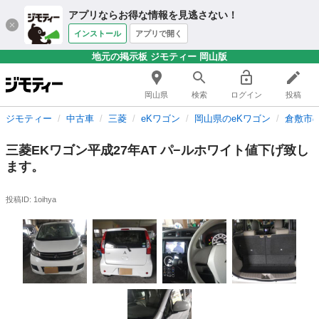
アプリならお得な情報を見逃さない！
インストール
アプリで開く
地元の掲示板 ジモティー 岡山版
岡山県
検索
ログイン
投稿
ジモティー
中古車
三菱
eKワゴン
岡山県のeKワゴン
倉敷市の
三菱EKワゴン平成27年AT パ−ルホワイト値下げ致し
ます。
投稿ID: 1oihya