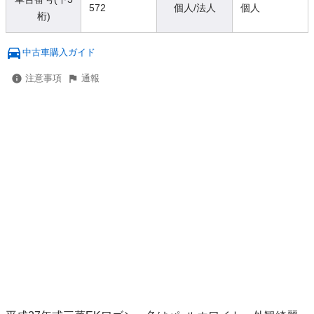
572
個人/法人
個人
桁)
中古車購入ガイド
注意事項
通報