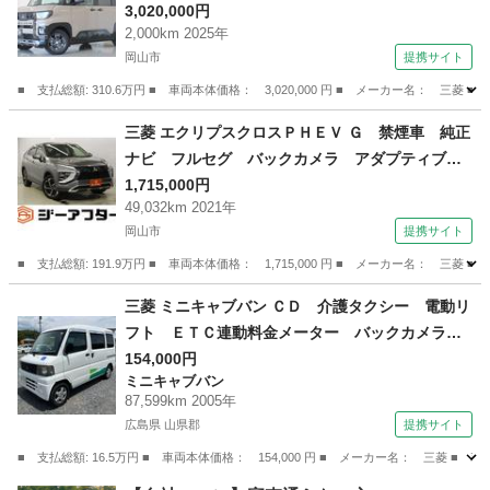
シートヒーター ４ＷＤ スマートキー フルセ
3,020,000円
2,000km 2025年
グ ターボ アイドリングストップ ナビＴＶ
岡山市
提携サイト
ＥＴＣ オートクルーズ デュアルパワースライ
ドドア 全方位 衝突軽減装置 （検10.10）
■ 支払総額: 310.6万円 ■ 車両本体価格： 3,020,000 円 ■ メーカー名
岡山
岡山市
三菱
三菱 エクリプスクロスＰＨＥＶ Ｇ 禁煙車 純正
ナビ フルセグ バックカメラ アダプティブク
ルコン １５００Ｗ給電 ハーフレザーシート
1,715,000円
49,032km 2021年
パワーシート 衝突軽減 シートヒーター クリ
岡山市
提携サイト
アランスソナー ヘッドアップディスプレイ Ｅ
ＴＣ （なし）
■ 支払総額: 191.9万円 ■ 車両本体価格： 1,715,000 円 ■ メーカー名
岡山
岡山市
三菱
三菱 ミニキャブバン ＣＤ 介護タクシー 電動リ
フト ＥＴＣ連動料金メーター バックカメラ
ＥＴＣ ドライブレコーダー 冬タイヤ車内積み
154,000円
ミニキャブバン
込み 社外アルミ （なし）
87,599km 2005年
広島県 山県郡
提携サイト
■ 支払総額: 16.5万円 ■ 車両本体価格： 154,000 円 ■ メーカー名： 三