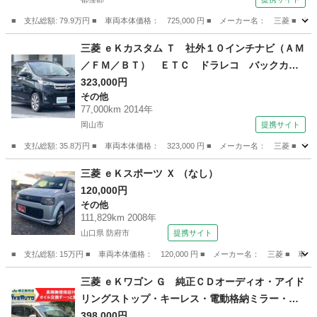
■ 支払総額: 79.9万円 ■ 車両本体価格： 725,000 円 ■ メーカー名： 三
岡山
都窪郡
eKワゴン
三菱 ｅＫカスタム Ｔ 社外１０インチナビ（ＡＭ
／ＦＭ／ＢＴ） ＥＴＣ ドラレコ バックカメ
ラ スマートキー オートライト ＡＢＳ 盗難
323,000円
その他
防止装置 純正フロアマット 純正１５インチア
77,000km 2014年
ルミホイール エンジンスタートボタン 保証書
岡山市
提携サイト
（検9.6）
■ 支払総額: 35.8万円 ■ 車両本体価格： 323,000 円 ■ メーカー名： 三
岡山
岡山市
その他
三菱 ｅＫスポーツ Ｘ （なし）
120,000円
その他
111,829km 2008年
山口県 防府市
提携サイト
■ 支払総額: 15万円 ■ 車両本体価格： 120,000 円 ■ メーカー名： 三菱 ■ 車種
山口
防府市
その他
三菱 ｅＫワゴン Ｇ 純正ＣＤオーディオ・アイド
リングストップ・キーレス・電動格納ミラー・ヘ
ッドライトレベライザー・純正１４インチＡＷ・
398,000円