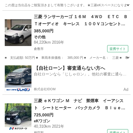
この度は当出品をご観覧頂きまして有難うございます。 ★三菱eKスペースになります。 
岡山
総社市
東総社駅
その他
三菱 ランサーカーゴ １６Ｍ ４ＷＤ ＥＴＣ Ｂ
Ｔオーディオ キーレス １００Ｖコンセント
ＬＥＤライト ライトレベライザー フロントパ
385,000円
その他
ワーウインドウ Ｗエアバッグ ＡＢＳ Ｔチェ
84,220km 2016年
ーン スタッドレスタイヤスチールホイール付き
倉敷市
提携サイト
有り （車検整備付）
■ 支払総額: 50万円 ■ 車両本体価格： 385,000 円 ■ メーカー名： 三菱
岡山
倉敷市
その他
【自社ローン】審査通らない方へ
自社ローンなら「じしゃロン」。他社の審査に通らな
かった方も
株式会社IDOM
Ad
三菱 ｅＫワゴン Ｍ ナビ 禁煙車 イーアシス
ト シートヒーター バックカメラ Ｂｌｕｅｔ
ｏｏｔｈ ドラレコ ＥＴＣ リモコンキー ス
725,000円
eKワゴン
テアリングスイッチ ベンチシート 電動格納ミ
40,310km 2021年
ラー （検9.3）
都窪郡
提携サイト