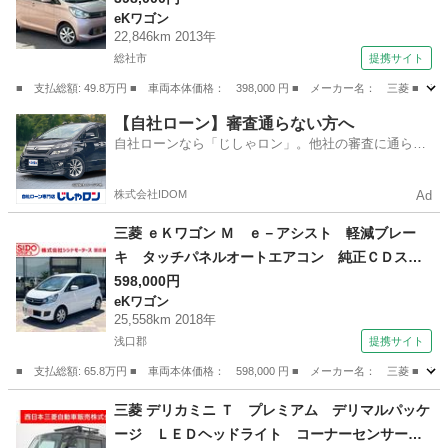
eKワゴン
オートエアコン （車検整備付）
22,846km 2013年
総社市
提携サイト
■ 支払総額: 49.8万円 ■ 車両本体価格： 398,000 円 ■ メーカー名： 三
岡山
総社市
eKワゴン
【自社ローン】審査通らない方へ
自社ローンなら「じしゃロン」。他社の審査に通らな
かった方も
株式会社IDOM
Ad
三菱 ｅＫワゴン Ｍ ｅ－アシスト 軽減ブレー
キ タッチパネルオートエアコン 純正ＣＤステ
レオ ドライブレコーダー 格納ミラー アイド
598,000円
eKワゴン
リングストップ シートヒーター 横滑り防止
25,558km 2018年
ベンチシート 衝突安全ボディー Ｗエアバッ
浅口郡
提携サイト
ク 禁煙車 （検10.5）
■ 支払総額: 65.8万円 ■ 車両本体価格： 598,000 円 ■ メーカー名： 三
岡山
浅口郡
eKワゴン
三菱 デリカミニ Ｔ プレミアム デリマルパッケ
ージ ＬＥＤヘッドライト コーナーセンサー