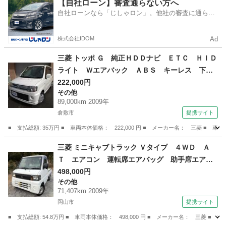
広島
山県郡
ミニキャブバン
【自社ローン】審査通らない方へ
自社ローンなら「じしゃロン」。他社の審査に通らな
かった方も
株式会社IDOM
Ad
三菱 トッポ Ｇ 純正ＨＤＤナビ ＥＴＣ ＨＩＤ
ライト Ｗエアバック ＡＢＳ キーレス 下取
り直売車 （検9.12）
222,000円
その他
89,000km 2009年
倉敷市
提携サイト
■ 支払総額: 35万円 ■ 車両本体価格： 222,000 円 ■ メーカー名： 三菱 
岡山
倉敷市
その他
三菱 ミニキャブトラック Ｖタイプ ４ＷＤ Ａ
Ｔ エアコン 運転席エアバッグ 助手席エアバ
ッグ （検9.9）
498,000円
その他
71,407km 2009年
岡山市
提携サイト
■ 支払総額: 54.8万円 ■ 車両本体価格： 498,000 円 ■ メーカー名： 三