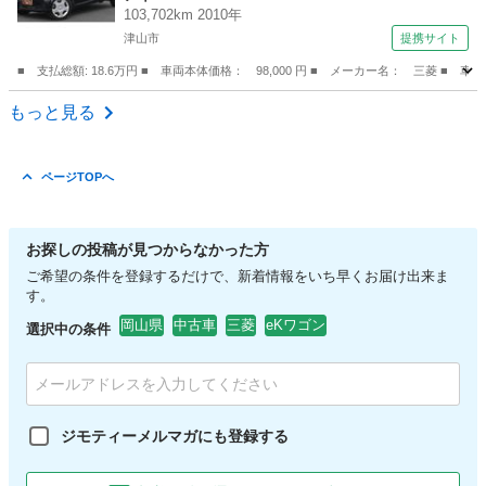
103,702km 2010年
津山市
提携サイト
■ 支払総額: 18.6万円 ■ 車両本体価格： 98,000 円 ■ メーカー名： 三
岡山
津山市
アイ
もっと見る
ページTOPへ
お探しの投稿が見つからなかった方
ご希望の条件を登録するだけで、新着情報をいち早くお届け出来ま
す。
岡山県
中古車
三菱
eKワゴン
選択中の条件
ジモティーメルマガにも登録する