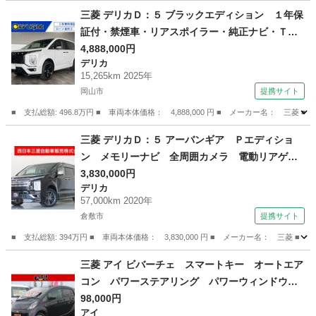
岡山
岡山市
その他
三菱 デリカＤ：５ ブラックエディション １年保
証付・禁煙車・リアスポイラー・純正ナビ・Ｔ
Ｖ・Ｂｌｕｅｔｏｏｔｈ・バックモニター・クル
4,888,000円
デリカ
ーズコントロール・ブラインドスポットモニタ
15,265km 2025年
ー・エレクトリックテールゲート・両側パワース
岡山市
提携サイト
ライド・シートヒーター （検10.3）
■ 支払総額: 496.8万円 ■ 車両本体価格： 4,888,000 円 ■ メーカー名
岡山
岡山市
デリカ
三菱 デリカＤ：５ アーバンギア Ｐエディショ
ン メモリーナビ 全周囲カメラ 電動リアゲー
ト 両側自動ドア フルセグＴＶ ＬＥＤヘッド
3,830,000円
デリカ
ランプ ＥＴＣ オートクルーズコントロール
57,000km 2020年
メモリーナビ シートヒーター ４ＷＤ 電動シ
倉敷市
提携サイト
ート スマートキー ＤＶＤ （検9.3）
■ 支払総額: 394万円 ■ 車両本体価格： 3,830,000 円 ■ メーカー名： 
岡山
倉敷市
デリカ
三菱 アイ ビバーチェ スマートキー オートエア
コン パワーステアリング パワーウィンドウ
ワンセグＴＶ 電格収納ミラー ＨＤＤナビ Ｃ
98,000円
アイ
Ｄ／ＤＶＤ 点検整備付 （検9.6）