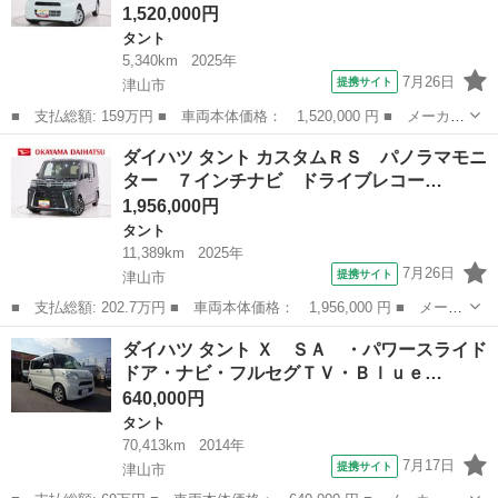
1,520,000円
タント
5,340km
2025年
7月26日
提携サイト
津山市
■ 支払総額: 159万円 ■ 車両本体価格： 1,520,000 円 ■ メーカー
名： ダイハツ ■ 車種名： タント ■ グレード名： Ｘ 左側パ
岡山
津山市
タント
ダイハツ タント カスタムＲＳ パノラマモニ
ワースライドドア シートヒーター オートライト キーフリー ア
ター ７インチナビ ドライブレコー…
イドリング...
1,956,000円
タント
11,389km
2025年
7月26日
提携サイト
津山市
■ 支払総額: 202.7万円 ■ 車両本体価格： 1,956,000 円 ■ メーカ
ー名： ダイハツ ■ 車種名： タント ■ グレード名： カスタム
岡山
津山市
タント
ダイハツ タント Ｘ ＳＡ ・パワースライド
ＲＳ パノラマモニター ７インチナビ ドライブレコーダー 両側
ドア・ナビ・フルセグＴＶ・Ｂｌｕｅ…
パワース...
640,000円
タント
70,413km
2014年
7月17日
提携サイト
津山市