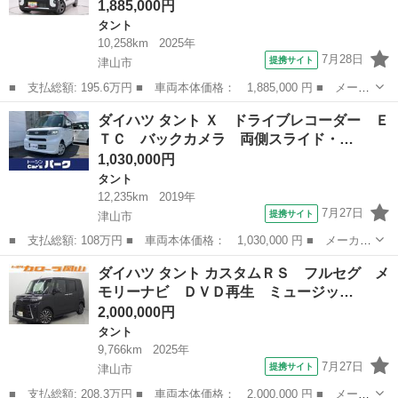
1,885,000円
タント
10,258km
2025年
7月28日
提携サイト
津山市
■ 支払総額: 195.6万円 ■ 車両本体価格： 1,885,000 円 ■ メーカ
ー名： ダイハツ ■ 車種名： タント ■ グレード名： ファンク
岡山
津山市
タント
ダイハツ タント Ｘ ドライブレコーダー Ｅ
ロスターボ パノラマモニター ７インチナビ ドライブレコーダ
ＴＣ バックカメラ 両側スライド・…
ー 両側パ...
1,030,000円
タント
12,235km
2019年
7月27日
提携サイト
津山市
■ 支払総額: 108万円 ■ 車両本体価格： 1,030,000 円 ■ メーカー
名： ダイハツ ■ 車種名： タント ■ グレード名： Ｘ ドライ
岡山
津山市
タント
ダイハツ タント カスタムＲＳ フルセグ メ
ブレコーダー ＥＴＣ バックカメラ 両側スライド・片側電動 ナ
モリーナビ ＤＶＤ再生 ミュージッ…
ビ ＴＶ ...
2,000,000円
タント
9,766km
2025年
7月27日
提携サイト
津山市
■ 支払総額: 208.3万円 ■ 車両本体価格： 2,000,000 円 ■ メーカ