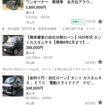
ワンオーナー 禁煙車 全方位アラウ…
アイドリ...
1,800,000円
タント
6,627km
2025年
3月3日
提携サイト
津山市
■ 支払総額: 183万円 ■ 車両本体価格： 1,800,000 円 ■ メーカー
名： ダイハツ ■ 車種名： タント ■ グレード名： カスタム
岡山
津山市
タント
【簡単審査の自社分割ローン】H25年式 タン
Ｘ 保証継承付き ワンオーナー 禁煙車 全方位アラウンドビュー
トカスタムＲＳ【車検6年2月まで】…
モニター 社...
398,000円
タント
114,258km
2013年
津山駅
4月30日
津山市の自社ローンのお店、カーマッチ岡山津山店です!! カーマッチ
なら乗りたい車に乗れちゃいます○ ローンのお困り事などお気軽にご
岡山
津山市
津山駅
タント
ローン
【金利０円・自社ローン】タント カスタムＲ
相談下さい！！ 全国対応店舗なので遠方納車も可能です！！ 【自社ロ
Ｓ 、ＥＴＣ 電動スライドドア ナビ…
ーンOK...
348,000円
タント
99,000km
2008年
津山駅
4月30日