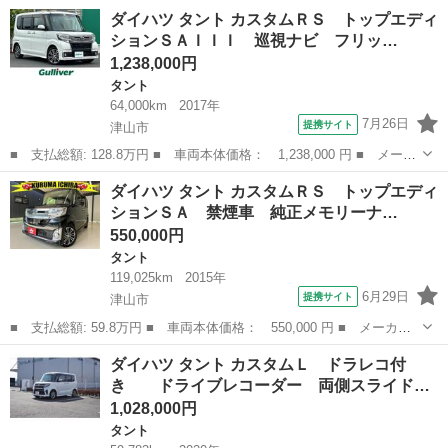
名： ダイハツ ■ 車種名： タント ■ グレード名： カスタム
岡山
津山市
タント
ダイハツ タント カスタムＲＳ トップエディ
Ｘ トップエディションＳＡＩＩ メモリーナビ フルセグＴＶ Ｂ
ションＳＡＩＩＩ 巡視ナビ フリッ…
ｌｕｅｔｏｏｔｈオ...
1,238,000円
タント
64,000km
2017年
7月26日
提携サイト
津山市
■ 支払総額: 128.8万円 ■ 車両本体価格： 1,238,000 円 ■ メーカ
ー名： ダイハツ ■ 車種名： タント ■ グレード名： カスタム
岡山
津山市
タント
ダイハツ タント カスタムＲＳ トップエディ
ＲＳ トップエディションＳＡＩＩＩ 巡視ナビ フリップダウンモ
ションＳＡ 禁煙車 純正メモリーナ…
ニター ...
550,000円
タント
119,025km
2015年
6月29日
提携サイト
津山市
■ 支払総額: 59.8万円 ■ 車両本体価格： 550,000 円 ■ メーカー
名： ダイハツ ■ 車種名： タント ■ グレード名： カスタムＲ
岡山
津山市
タント
ダイハツ タント カスタムＬ ドラレコ付
Ｓ トップエディションＳＡ 禁煙車 純正メモリーナビ フルセグ
き ドライブレコーダー 両側スライド…
ＴＶ Ｂｌｕ...
1,028,000円
タント