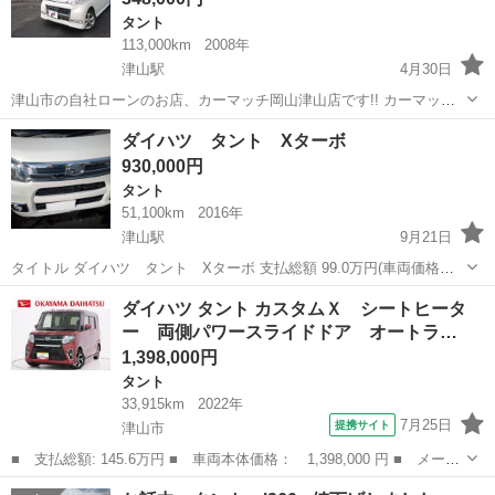
タント
113,000km
2008年
津山駅
4月30日
津山市の自社ローンのお店、カーマッチ岡山津山店です!! カーマッチ
なら乗りたい車に乗れちゃいます○ ローンのお困り事などお気軽にご
岡山
津山市
津山駅
タント
ローン
ダイハツ タント Xターボ
相談下さい！！ 全国対応店舗なので遠方納車も可能です！！ 【自社ロ
930,000円
ーンOK...
タント
51,100km
2016年
津山駅
9月21日
タイトル ダイハツ タント Xターボ 支払総額 99.0万円(車両価格
93.0万円 諸費用 6.0万円) 年式(初度登録年):2016(H28)年05月 走行
岡山
津山市
津山駅
タント
車両
ダイハツ タント カスタムＸ シートヒータ
距離:5.2万km リサイクル料...
ー 両側パワースライドドア オートラ…
1,398,000円
タント
33,915km
2022年
7月25日
提携サイト
津山市
■ 支払総額: 145.6万円 ■ 車両本体価格： 1,398,000 円 ■ メーカ
ー名： ダイハツ ■ 車種名： タント ■ グレード名： カスタム
岡山
津山市
タント