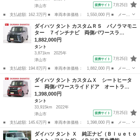
7月25日
提携サイト
津山市
■ 支払総額: 162.3万円 ■ 車両本体価格： 1,550,000 円 ■ メーカ
ー名： ダイハツ ■ 車種名： タント ■ グレード名： Ｘ 左側
岡山
津山市
タント
ダイハツ タント カスタムＲＳ パノラマモニ
パワースライドドア シートヒーター ＵＳＢ入力端子 オートライ
ター ７インチナビ 両側パワースラ…
ト キー...
1,882,000円
タント
3,871km
2025年
7月25日
提携サイト
津山市
■ 支払総額: 194.8万円 ■ 車両本体価格： 1,882,000 円 ■ メーカ
ー名： ダイハツ ■ 車種名： タント ■ グレード名： カスタム
岡山
津山市
タント
ダイハツ タント カスタムＸ シートヒータ
ＲＳ パノラマモニター ７インチナビ 両側パワースライドドア
ー 両側パワースライドドア オートラ…
シートヒ...
1,398,000円
タント
33,915km
2022年
7月25日
提携サイト
津山市
■ 支払総額: 145.6万円 ■ 車両本体価格： 1,398,000 円 ■ メーカ
ー名： ダイハツ ■ 車種名： タント ■ グレード名： カスタム
岡山
津山市
タント
ダイハツ タント Ｘ 純正ナビ（Ｂｌｕｅｔｏ
Ｘ シートヒーター 両側パワースライドドア オートライト キー