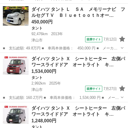
ー名： ダイハツ ■ 車種名： タント ■ グレード名： カスタム
岡山
津山市
タント
ダイハツ タント Ｌ ＳＡ メモリーナビ フ
ＲＳ フルセグ メモリーナビ ＤＶＤ再生 ミュージックプレイヤ
ルセグＴＶ Ｂｌｕｅｔｏｏｔｈオー…
ー接続可...
450,000円
タント
92,476km
2013年
7月12日
提携サイト
津山市
■ 支払総額: 49.8万円 ■ 車両本体価格： 450,000 円 ■ メーカー
名： ダイハツ ■ 車種名： タント ■ グレード名： Ｌ ＳＡ
岡山
津山市
タント
ダイハツ タント Ｘ シートヒーター 左側パ
メモリーナビ フルセグＴＶ Ｂｌｕｅｔｏｏｔｈオーディオ アイ
ワースライドドア オートライト キ…
ドリングスト...
1,534,000円
タント
2,992km
2025年
7月27日
提携サイト
津山市
■ 支払総額: 160.2万円 ■ 車両本体価格： 1,534,000 円 ■ メーカ
ー名： ダイハツ ■ 車種名： タント ■ グレード名： Ｘ シー
岡山
津山市
タント
ダイハツ タント Ｘ シートヒーター 左側パ
トヒーター 左側パワースライドドア オートライト キーフリー
ワースライドドア オートライト キ…
アイドリ...
1,248,000円
タント