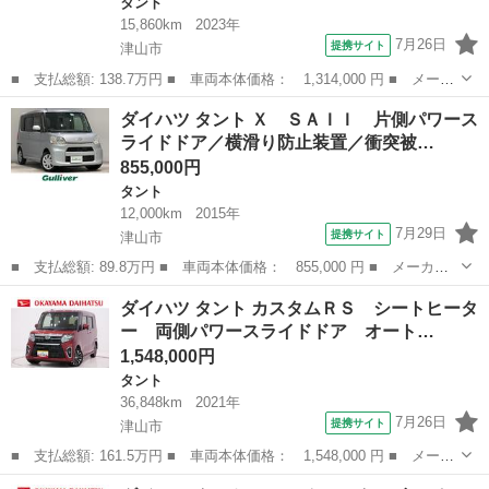
タント
15,860km
2023年
7月26日
提携サイト
津山市
■ 支払総額: 138.7万円 ■ 車両本体価格： 1,314,000 円 ■ メーカ
ー名： ダイハツ ■ 車種名： タント ■ グレード名： Ｘ シー
岡山
津山市
タント
ダイハツ タント Ｘ ＳＡＩＩ 片側パワース
トヒーター 左側パワースライドドア オートライト キーフリー
ライドドア／横滑り防止装置／衝突被…
アイドリ...
855,000円
タント
12,000km
2015年
7月29日
提携サイト
津山市
■ 支払総額: 89.8万円 ■ 車両本体価格： 855,000 円 ■ メーカー
名： ダイハツ ■ 車種名： タント ■ グレード名： Ｘ ＳＡＩ
岡山
津山市
タント
ダイハツ タント カスタムＲＳ シートヒータ
Ｉ 片側パワースライドドア／横滑り防止装置／衝突被害軽減システ
ー 両側パワースライドドア オート…
ム／純正ナビ...
1,548,000円
タント
36,848km
2021年
7月26日
提携サイト
津山市
■ 支払総額: 161.5万円 ■ 車両本体価格： 1,548,000 円 ■ メーカ
ー名： ダイハツ ■ 車種名： タント ■ グレード名： カスタム
岡山
津山市
タント