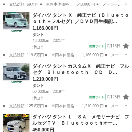
■ 支払総額: 69万円 ■ 車両本体価格： 640,000 円 ■ メーカー
名： ダイハツ ■ 車種名： タント ■ グレード名： Ｘ Ｓ
岡山
津山市
タント
ダイハツ タント Ｘ 純正ナビ（Ｂｌｕｅｔｏ
Ａ ・パワースライドドア・ナビ・フルセグＴＶ・Ｂｌｕｅｔｏｏｔ
ｏｔｈ＋フルセグ）／ＤＶＤ再生機能…
ｈ音楽・スマアシ・オ...
1,166,000円
タント
48,000km
2021年
7月13日
提携サイト
津山市
■ 支払総額: 119.8万円 ■ 車両本体価格： 1,166,000 円 ■ メーカ
ー名： ダイハツ ■ 車種名： タント ■ グレード名： Ｘ 純正
岡山
津山市
タント
ダイハツ タント カスタムＸ 純正ナビ フル
ナビ（Ｂｌｕｅｔｏｏｔｈ＋フルセグ）／ＤＶＤ再生機能有／前方ド
セグ Ｂｌｕｅｔｏｏｔｈ ＣＤ Ｄ…
ライブレ...
1,210,000円
タント
50,000km
2019年
7月25日
提携サイト
津山市
■ 支払総額: 125.8万円 ■ 車両本体価格： 1,210,000 円 ■ メーカ
ー名： ダイハツ ■ 車種名： タント ■ グレード名： カスタム
岡山
津山市
タント
ダイハツ タント Ｌ ＳＡ メモリーナビ フ
Ｘ 純正ナビ フルセグ Ｂｌｕｅｔｏｏｔｈ ＣＤ ＤＶＤ バッ
ルセグＴＶ Ｂｌｕｅｔｏｏｔｈオー…
クカメラ...
450,000円