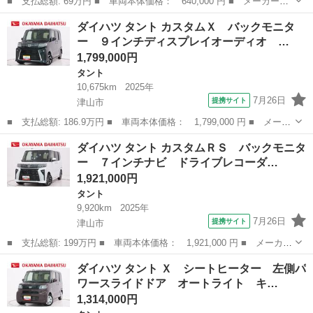
■ 支払総額: 69万円 ■ 車両本体価格： 640,000 円 ■ メーカー
名： ダイハツ ■ 車種名： タント ■ グレード名： Ｘ Ｓ
岡山
津山市
タント
ダイハツ タント カスタムＸ バックモニタ
Ａ ・パワースライドドア・ナビ・フルセグＴＶ・Ｂｌｕｅｔｏｏｔ
ー ９インチディスプレイオーディオ …
ｈ音楽・スマアシ・オ...
1,799,000円
タント
10,675km
2025年
7月26日
提携サイト
津山市
■ 支払総額: 186.9万円 ■ 車両本体価格： 1,799,000 円 ■ メーカ
ー名： ダイハツ ■ 車種名： タント ■ グレード名： カスタム
岡山
津山市
タント
ダイハツ タント カスタムＲＳ バックモニタ
Ｘ バックモニター ９インチディスプレイオーディオ ドライブレ
ー ７インチナビ ドライブレコーダ…
コーダー...
1,921,000円
タント
9,920km
2025年
7月26日
提携サイト
津山市
■ 支払総額: 199万円 ■ 車両本体価格： 1,921,000 円 ■ メーカー
名： ダイハツ ■ 車種名： タント ■ グレード名： カスタムＲ
岡山
津山市
タント
ダイハツ タント Ｘ シートヒーター 左側パ
Ｓ バックモニター ７インチナビ ドライブレコーダー 両側パワ
ワースライドドア オートライト キ…
ースライド...
1,314,000円