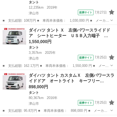
タント
12,235km
2019年
7月27日
提携サイト
津山市
■ 支払総額: 108万円 ■ 車両本体価格： 1,030,000 円 ■ メーカー
名： ダイハツ ■ 車種名： タント ■ グレード名： Ｘ ドライ
岡山
津山市
タント
ダイハツ タント Ｘ 左側パワースライドド
ブレコーダー ＥＴＣ バックカメラ 両側スライド・片側電動 ナ
ア シートヒーター ＵＳＢ入力端子 …
ビ ＴＶ ...
1,550,000円
タント
3,357km
2025年
7月25日
提携サイト
津山市
■ 支払総額: 162.1万円 ■ 車両本体価格： 1,550,000 円 ■ メーカ
ー名： ダイハツ ■ 車種名： タント ■ グレード名： Ｘ 左側
岡山
津山市
タント
ダイハツ タント カスタムＸ 左側パワースラ
パワースライドドア シートヒーター ＵＳＢ入力端子 オートライ
イドドア オートライト キーフリー…
ト キー...
898,000円
タント
80,367km
2016年
7月25日
提携サイト
津山市
■ 支払総額: 95.8万円 ■ 車両本体価格： 898,000 円 ■ メーカー
名： ダイハツ ■ 車種名： タント ■ グレード名： カスタム