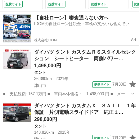
フリー アイドリン
ールシェード 衝突
ＣＫ－Ｗ６５Ｄ）／
ー
提携サイト
提携サイト
提携サイト
提
グストップ バック
回避システム ＬＥ
イージークローザー
回
モニター ナビ ド
Ｄヘッドライト エ
／アイドリングスト
Ｄ
【自社ローン】審査通らない方へ
ライブレコーダー
コアイドル ステア
ップ／コーナーセン
コ
IDOMの自社ローンは税金・車検の支払いも含んでいる
ＵＳＢ入力端子 Ｂ
リングリモコン盗難
サー（後方）／ハロ
リ
ので毎月の支払額は一定
ｌｕｅｔｏｏｔｈ
防止システム Ｂｌ
ゲンヘッドライト／
防
ティーゼットデオプ
ｕｅｔｏｏｔｈ
禁煙車 （検10.7）
ｕ
Ad
株式会社IDOM
ラス （車検整備
（検10.9）
（検
付）
ダイハツ タント カスタムＲＳスタイルセレク
ション シートヒーター 両側パワー…
1,498,000円
タント
36,390km
2021年
7月30日
提携サイト
津山市
■ 支払総額: 157.1万円 ■ 車両本体価格： 1,498,000 円 ■ メーカ
ー名： ダイハツ ■ 車種名： タント ■ グレード名： カスタム
岡山
津山市
タント
ダイハツ タント カスタムＸ ＳＡＩＩ １年
ＲＳスタイルセレクション シートヒーター 両側パワースライドド
保証 片側電動スライドドア 純正１…
ア オー...
298,000円
タント
143,826km
2015年
7月29日
提携サイト