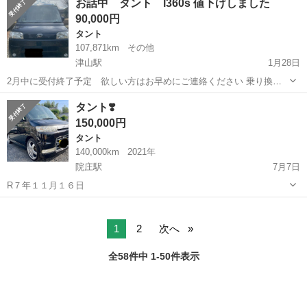
お話中 タント l360s 値下げしました
Ｘ シートヒーター 両側パワースライドドア オートライト キー
90,000円
フリー ...
タント
107,871km
その他
津山駅
1月28日
2月中に受付終了予定 欲しい方はお早めにご連絡ください 乗り換え
のため出品いたします 走る曲がる止まる問題ありません ワンオーナー
岡山
津山市
津山駅
タント
走行距離
タント❣️
四駆 グレードRSターボ 走行距離 107871 (現在も乗っているため多
150,000円
少前後します) 車...
タント
140,000km
2021年
院庄駅
7月7日
R７年１１月１６日
岡山
津山市
院庄駅
タント
1
2
次へ
全58件中 1-50件表示