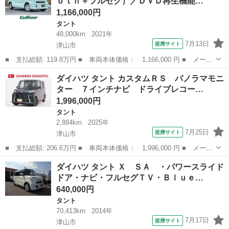
ｏｔｈ＋フルセグ）／ＤＶＤ再生機能…
フリー ...
1,166,000円
タント
48,000km
2021年
7月13日
提携サイト
津山市
■ 支払総額: 119.8万円 ■ 車両本体価格： 1,166,000 円 ■ メーカ
ー名： ダイハツ ■ 車種名： タント ■ グレード名： Ｘ 純正
岡山
津山市
タント
ダイハツ タント カスタムＲＳ パノラマモニ
ナビ（Ｂｌｕｅｔｏｏｔｈ＋フルセグ）／ＤＶＤ再生機能有／前方ド
ター ７インチナビ ドライブレコー…
ライブレ...
1,996,000円
タント
2,884km
2025年
7月25日
提携サイト
津山市
■ 支払総額: 206.6万円 ■ 車両本体価格： 1,996,000 円 ■ メーカ
ー名： ダイハツ ■ 車種名： タント ■ グレード名： カスタム
岡山
津山市
タント
ダイハツ タント Ｘ ＳＡ ・パワースライド
ＲＳ パノラマモニター ７インチナビ ドライブレコーダー 両側
ドア・ナビ・フルセグＴＶ・Ｂｌｕｅ…
パワース...
640,000円
タント
70,413km
2014年
7月17日
提携サイト
津山市