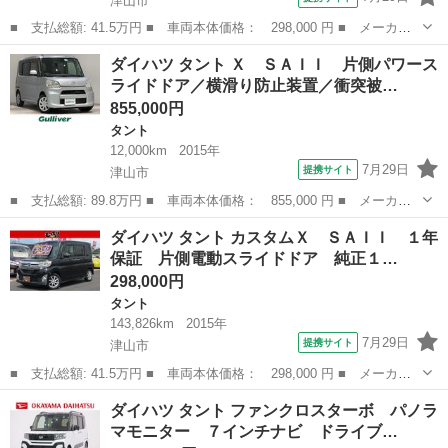
津山市
■ 支払総額: 41.5万円 ■ 車両本体価格： 298,000 円 ■ メーカー
名： ダイハツ ■ 車種名： タント ■ グレード名： カスタム
岡山
津山市
タント
ダイハツ タント Ｘ ＳＡＩＩ 片側パワース
Ｘ ＳＡＩＩ １年保証 片側電動スライドドア 純正１４インチア
ライドドア／横滑り防止装置／衝突被…
ルミホイール ...
855,000円
タント
12,000km
2015年
7月29日
提携サイト
津山市
■ 支払総額: 89.8万円 ■ 車両本体価格： 855,000 円 ■ メーカー
名： ダイハツ ■ 車種名： タント ■ グレード名： Ｘ ＳＡＩ
岡山
津山市
タント
ダイハツ タント カスタムＸ ＳＡＩＩ １年
Ｉ 片側パワースライドドア／横滑り防止装置／衝突被害軽減システ
保証 片側電動スライドドア 純正１…
ム／純正ナビ...
298,000円
タント
143,826km
2015年
7月29日
提携サイト
津山市
■ 支払総額: 41.5万円 ■ 車両本体価格： 298,000 円 ■ メーカー
名： ダイハツ ■ 車種名： タント ■ グレード名： カスタム
岡山
津山市
タント
ダイハツ タント ファンクロスターボ パノラ
Ｘ ＳＡＩＩ １年保証 片側電動スライドドア 純正１４インチア
マモニター ７インチナビ ドライブ…
ルミホイール ...