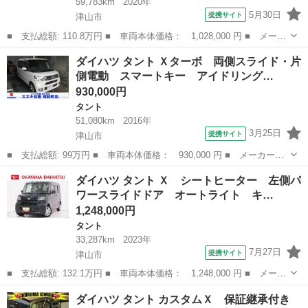
59,783km
2020年
5月30日
提携サイト
津山市
■ 支払総額: 110.8万円 ■ 車両本体価格： 1,028,000 円 ■ メーカ
ー名： ダイハツ ■ 車種名： タント ■ グレード名： カスタム
岡山
津山市
タント
ダイハツ タント Ｘターボ 両側スライド・片
Ｌ ドラレコ付き ドライブレコーダー 両側スライドドア ＥＴ
側電動 スマートキー アイドリング…
Ｃ ＬＥ...
930,000円
タント
51,080km
2016年
3月25日
提携サイト
津山市
■ 支払総額: 99万円 ■ 車両本体価格： 930,000 円 ■ メーカー
名： ダイハツ ■ 車種名： タント ■ グレード名： Ｘターボ
岡山
津山市
タント
ダイハツ タント Ｘ シートヒーター 左側パ
両側スライド・片側電動 スマートキー アイドリングストップ 電
ワースライドドア オートライト キ…
動格納ミラー ベ...
1,248,000円
タント
33,287km
2023年
7月27日
提携サイト
津山市
■ 支払総額: 132.1万円 ■ 車両本体価格： 1,248,000 円 ■ メーカ
ー名： ダイハツ ■ 車種名： タント ■ グレード名： Ｘ シー
岡山
津山市
タント
ダイハツ タント カスタムＸ 保証継承付き
トヒーター 左側パワースライドドア オートライト キーフリー