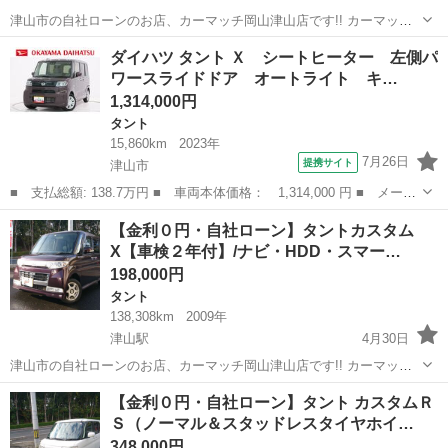
津山市の自社ローンのお店、カーマッチ岡山津山店です!! カーマッチ
なら乗りたい車に乗れちゃいます○ ローンのお困り事などお気軽にご
岡山
津山市
津山駅
タント
ローン
ダイハツ タント Ｘ シートヒーター 左側パ
相談下さい！！ 全国対応店舗なので遠方納車も可能です！！ 【自社ロ
ワースライドドア オートライト キ…
ーンOK...
1,314,000円
タント
15,860km
2023年
7月26日
提携サイト
津山市
■ 支払総額: 138.7万円 ■ 車両本体価格： 1,314,000 円 ■ メーカ
ー名： ダイハツ ■ 車種名： タント ■ グレード名： Ｘ シー
岡山
津山市
タント
【金利０円・自社ローン】タントカスタム
トヒーター 左側パワースライドドア オートライト キーフリー
X【車検２年付】/ナビ・HDD・スマー…
アイドリ...
198,000円
タント
138,308km
2009年
津山駅
4月30日
津山市の自社ローンのお店、カーマッチ岡山津山店です!! カーマッチ
なら乗りたい車に乗れちゃいます○ ローンのお困り事などお気軽にご
岡山
津山市
津山駅
タント
ローン
【金利０円・自社ローン】タント カスタムＲ
相談下さい！！ 全国対応店舗なので遠方納車も可能です！！ 【自社ロ
Ｓ（ノーマル＆スタッドレスタイヤホイ…
ーンOK...
348,000円