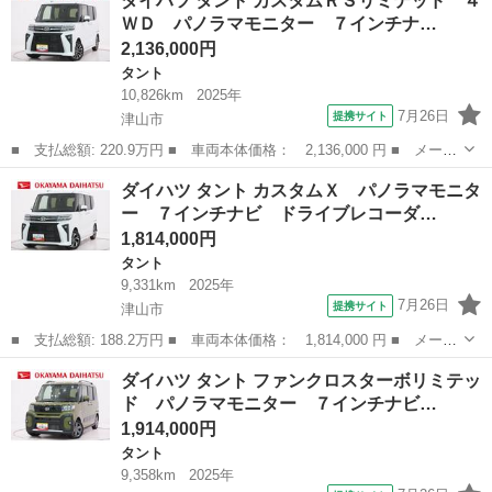
ダイハツ タント カスタムＲＳリミテッド ４
Ｓ トップエディションＳＡ 禁煙車 純正メモリーナビ フルセグ
ＷＤ パノラマモニター ７インチナ…
ＴＶ Ｂｌｕ...
2,136,000円
タント
10,826km
2025年
7月26日
提携サイト
津山市
■ 支払総額: 220.9万円 ■ 車両本体価格： 2,136,000 円 ■ メーカ
ー名： ダイハツ ■ 車種名： タント ■ グレード名： カスタム
岡山
津山市
タント
ダイハツ タント カスタムＸ パノラマモニタ
ＲＳリミテッド ４ＷＤ パノラマモニター ７インチナビ ドライ
ー ７インチナビ ドライブレコーダ…
ブレコー...
1,814,000円
タント
9,331km
2025年
7月26日
提携サイト
津山市
■ 支払総額: 188.2万円 ■ 車両本体価格： 1,814,000 円 ■ メーカ
ー名： ダイハツ ■ 車種名： タント ■ グレード名： カスタム
岡山
津山市
タント
ダイハツ タント ファンクロスターボリミテッ
Ｘ パノラマモニター ７インチナビ ドライブレコーダー 両側パ
ド パノラマモニター ７インチナビ…
ワースラ...
1,914,000円
タント
9,358km
2025年