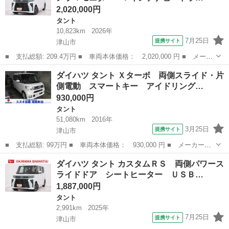
2,020,000円
タント
10,823km
2026年
7月25日
提携サイト
津山市
■ 支払総額: 209.4万円 ■ 車両本体価格： 2,020,000 円 ■ メーカ
ー名： ダイハツ ■ 車種名： タント ■ グレード名： カスタム
岡山
津山市
タント
ダイハツ タント Ｘターボ 両側スライド・片
ＲＳリミテッド パノラマモニター ７インチナビ ドライブレコー
側電動 スマートキー アイドリング…
ダー 両...
930,000円
タント
51,080km
2016年
3月25日
提携サイト
津山市
■ 支払総額: 99万円 ■ 車両本体価格： 930,000 円 ■ メーカー
名： ダイハツ ■ 車種名： タント ■ グレード名： Ｘターボ
岡山
津山市
タント
ダイハツ タント カスタムＲＳ 両側パワース
両側スライド・片側電動 スマートキー アイドリングストップ 電
ライドドア シートヒーター ＵＳＢ…
動格納ミラー ベ...
1,887,000円
タント
2,991km
2025年
7月25日
提携サイト
津山市