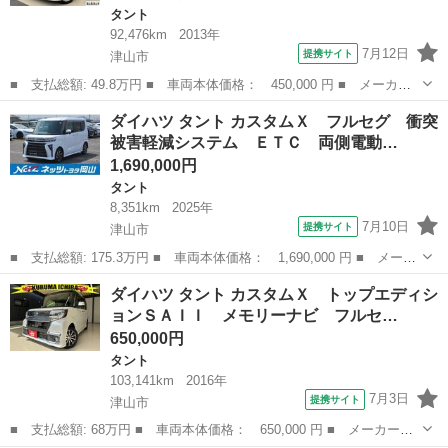
タント
92,476km
2013年
7月12日
提携サイト
津山市
■ 支払総額: 49.8万円 ■ 車両本体価格： 450,000 円 ■ メーカー
名： ダイハツ ■ 車種名： タント ■ グレード名： Ｌ ＳＡ
岡山
津山市
タント
ダイハツ タント カスタムＸ フルセグ 衝突
メモリーナビ フルセグＴＶ Ｂｌｕｅｔｏｏｔｈオーディオ アイ
被害軽減システム ＥＴＣ 両側電動…
ドリングスト...
1,690,000円
タント
8,351km
2025年
7月10日
提携サイト
津山市
■ 支払総額: 175.3万円 ■ 車両本体価格： 1,690,000 円 ■ メーカ
ー名： ダイハツ ■ 車種名： タント ■ グレード名： カスタム
岡山
津山市
タント
ダイハツ タント カスタムＸ トップエディシ
Ｘ フルセグ 衝突被害軽減システム ＥＴＣ 両側電動スライド
ョンＳＡＩＩ メモリーナビ フルセ…
ＬＥＤヘ...
650,000円
タント
103,141km
2016年
7月3日
提携サイト
津山市
■ 支払総額: 68万円 ■ 車両本体価格： 650,000 円 ■ メーカー