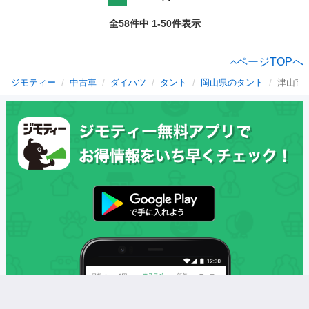
全58件中 1-50件表示
ページTOPへ
ジモティー
中古車
ダイハツ
タント
岡山県のタント
津山市