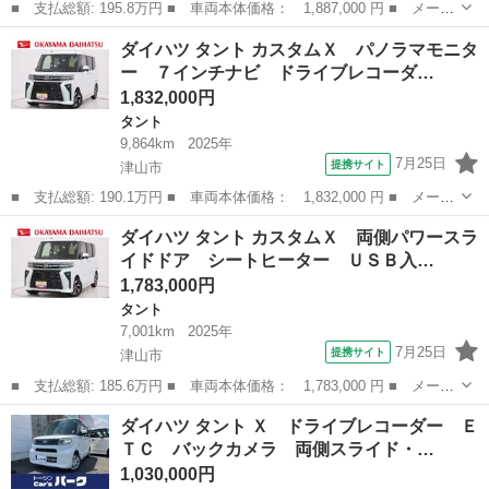
■ 支払総額: 195.8万円 ■ 車両本体価格： 1,887,000 円 ■ メーカ
ー名： ダイハツ ■ 車種名： タント ■ グレード名： カスタム
岡山
津山市
タント
ダイハツ タント カスタムＸ パノラマモニタ
ＲＳ 両側パワースライドドア シートヒーター ＵＳＢ入力端子
ー ７インチナビ ドライブレコーダ…
オートラ...
1,832,000円
タント
9,864km
2025年
7月25日
提携サイト
津山市
■ 支払総額: 190.1万円 ■ 車両本体価格： 1,832,000 円 ■ メーカ
ー名： ダイハツ ■ 車種名： タント ■ グレード名： カスタム
岡山
津山市
タント
ダイハツ タント カスタムＸ 両側パワースラ
Ｘ パノラマモニター ７インチナビ ドライブレコーダー 両側パ
イドドア シートヒーター ＵＳＢ入…
ワースラ...
1,783,000円
タント
7,001km
2025年
7月25日
提携サイト
津山市
■ 支払総額: 185.6万円 ■ 車両本体価格： 1,783,000 円 ■ メーカ
ー名： ダイハツ ■ 車種名： タント ■ グレード名： カスタム
岡山
津山市
タント
ダイハツ タント Ｘ ドライブレコーダー Ｅ
Ｘ 両側パワースライドドア シートヒーター ＵＳＢ入力端子 オ
ＴＣ バックカメラ 両側スライド・…
ートライ...
1,030,000円