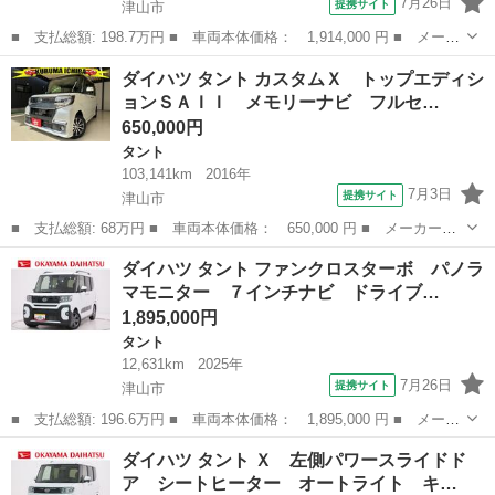
7月26日
提携サイト
津山市
■ 支払総額: 198.7万円 ■ 車両本体価格： 1,914,000 円 ■ メーカ
ー名： ダイハツ ■ 車種名： タント ■ グレード名： ファンク
岡山
津山市
タント
ダイハツ タント カスタムＸ トップエディシ
ロスターボリミテッド パノラマモニター ７インチナビ ドライブ
ョンＳＡＩＩ メモリーナビ フルセ…
レコーダ...
650,000円
タント
103,141km
2016年
7月3日
提携サイト
津山市
■ 支払総額: 68万円 ■ 車両本体価格： 650,000 円 ■ メーカー
名： ダイハツ ■ 車種名： タント ■ グレード名： カスタム
岡山
津山市
タント
ダイハツ タント ファンクロスターボ パノラ
Ｘ トップエディションＳＡＩＩ メモリーナビ フルセグＴＶ Ｂ
マモニター ７インチナビ ドライブ…
ｌｕｅｔｏｏｔｈオ...
1,895,000円
タント
12,631km
2025年
7月26日
提携サイト
津山市
■ 支払総額: 196.6万円 ■ 車両本体価格： 1,895,000 円 ■ メーカ
ー名： ダイハツ ■ 車種名： タント ■ グレード名： ファンク
岡山
津山市
タント
ダイハツ タント Ｘ 左側パワースライドド
ロスターボ パノラマモニター ７インチナビ ドライブレコーダ
ア シートヒーター オートライト キ…
ー 両側パ...