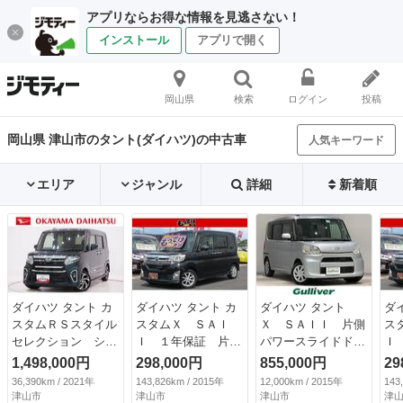
アプリならお得な情報を見逃さない！
インストール
アプリで開く
岡山県
検索
ログイン
投稿
岡山県 津山市のタント(ダイハツ)の中古車
人気キーワード
エリア
ジャンル
詳細
新着順
ダイハツ タント カ
ダイハツ タント カ
ダイハツ タント
ダ
スタムＲＳスタイル
スタムＸ ＳＡＩ
Ｘ ＳＡＩＩ 片側
ス
セレクション シー
Ｉ １年保証 片側
パワースライドドア
Ｉ
トヒーター 両側パ
電動スライドドア
／横滑り防止装置／
電
1,498,000円
298,000円
855,000円
29
ワースライドドア
純正１４インチアル
衝突被害軽減システ
純
36,390km / 2021年
143,826km / 2015年
12,000km / 2015年
143
オートライト キー
ミホイール リアロ
ム／純正ナビ（ＮＭ
ミ
津山市
津山市
津山市
津