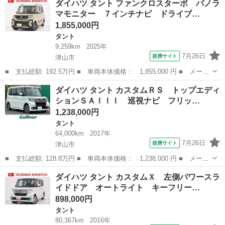
ダイハツ タント ファンクロスターボ パノラ
ＲＳ シートヒーター 両側パワースライドドア オートライト キ
マモニター ７インチナビ ドライブ…
ーフリー...
1,855,000円
タント
9,259km
2025年
7月26日
提携サイト
津山市
■ 支払総額: 192.5万円 ■ 車両本体価格： 1,855,000 円 ■ メーカ
ー名： ダイハツ ■ 車種名： タント ■ グレード名： ファンク
岡山
津山市
タント
ダイハツ タント カスタムＲＳ トップエディ
ロスターボ パノラマモニター ７インチナビ ドライブレコーダ
ションＳＡＩＩＩ 巡視ナビ フリッ…
ー 両側パ...
1,238,000円
タント
64,000km
2017年
7月26日
提携サイト
津山市
■ 支払総額: 128.8万円 ■ 車両本体価格： 1,238,000 円 ■ メーカ
ー名： ダイハツ ■ 車種名： タント ■ グレード名： カスタム
岡山
津山市
タント
ダイハツ タント カスタムＸ 左側パワースラ
ＲＳ トップエディションＳＡＩＩＩ 巡視ナビ フリップダウンモ
イドドア オートライト キーフリー…
ニター ...
898,000円
タント
80,367km
2016年