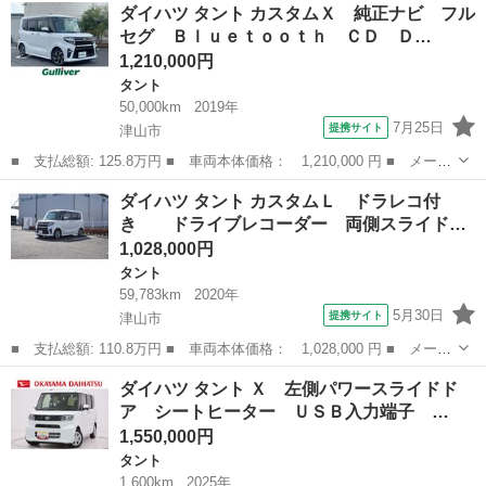
岡山
津山市
タント
ダイハツ タント カスタムＸ 純正ナビ フル
Ｘ 左側パワースライドドア オートライト キーフリー アイドリ
セグ Ｂｌｕｅｔｏｏｔｈ ＣＤ Ｄ…
ングストップ ...
1,210,000円
タント
50,000km
2019年
7月25日
提携サイト
津山市
■ 支払総額: 125.8万円 ■ 車両本体価格： 1,210,000 円 ■ メーカ
ー名： ダイハツ ■ 車種名： タント ■ グレード名： カスタム
岡山
津山市
タント
ダイハツ タント カスタムＬ ドラレコ付
Ｘ 純正ナビ フルセグ Ｂｌｕｅｔｏｏｔｈ ＣＤ ＤＶＤ バッ
き ドライブレコーダー 両側スライド…
クカメラ...
1,028,000円
タント
59,783km
2020年
5月30日
提携サイト
津山市
■ 支払総額: 110.8万円 ■ 車両本体価格： 1,028,000 円 ■ メーカ
ー名： ダイハツ ■ 車種名： タント ■ グレード名： カスタム
岡山
津山市
タント
ダイハツ タント Ｘ 左側パワースライドド
Ｌ ドラレコ付き ドライブレコーダー 両側スライドドア ＥＴ
ア シートヒーター ＵＳＢ入力端子 …
Ｃ ＬＥ...
1,550,000円
タント
1,600km
2025年