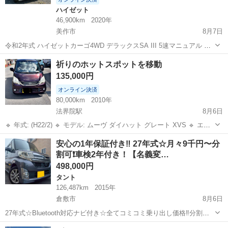
ハイゼット
46,900km
2020年
美作市
8月7日
令和2年式 ハイゼットカーゴ4WD デラックスSA III 5速マニュアル 走
行距離46,900キロ 車検R8年11月12日 フロントパワーウィンドウ キー
岡山
美作市
ハイゼット
祈りのホットスポットを移動
レス スマートアシストIII 外観は前後バンパーや左スライドドアにキ...
135,000円
オンライン決済
80,000km
2010年
法界院駅
8月6日
🔹 年式: (H22/2) 🔹 モデル: ムーヴ ダイハット グレート XVS 🔹 エン
ジン: 660cc / ガソリン 🔹 トランスミッション: IAT (オートマチック)
岡山
岡山市
法界院駅
ダイハツ
令和
安心の1年保証付き‼️ 27年式☆月々9千円〜分
🔹 駆動方式: 2WD 🔹 走行距離: 80,0...
割可❗️車検2年付き！【名義変…
498,000円
タント
126,487km
2015年
倉敷市
8月6日
27年式☆Bluetooth対応ナビ付き☆全てコミコミ乗り出し価格‼️分割可❗️
車検2年付き！【名義変更代込み】広い車内！大人気‼️ダイハツ タント
岡山
倉敷市
タント
走行距離