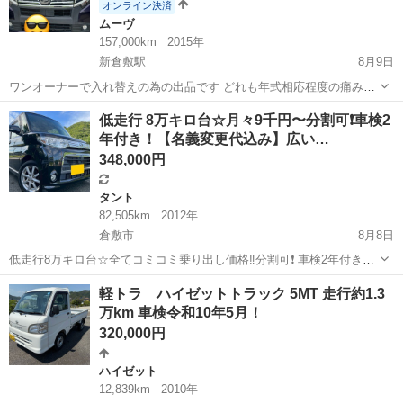
オンライン決済
ムーヴ
157,000km
2015年
新倉敷駅
8月9日
ワンオーナーで入れ替えの為の出品です どれも年式相応程度の痛み小
傷あります。 駆動系等は問題なさそうですがその辺りは素人ですので
岡山
倉敷市
新倉敷駅
ムーヴ
ダイハツムーヴ
低走行 8万キロ台☆月々9千円〜分割可❗️車検2
ご理解ください。 タイヤ等は交換時期かと思います 車検長くお買い得
年付き！【名義変更代込み】広い…
かとは思いますよろしく...
348,000円
タント
82,505km
2012年
倉敷市
8月8日
低走行8万キロ台☆全てコミコミ乗り出し価格‼️分割可❗️ 車検2年付き！
【名義変更代込み】広い車内！大人気‼️ダイハツ タントカスタム
岡山
倉敷市
タント
軽トラ ハイゼットトラック 5MT 走行約1.3
X☆Bluetoothナビ付き☆走行中DVD見れます☆ETC付き☆純正アルミ
万km 車検令和10年5月！
ホイール装着...
320,000円
ハイゼット
12,839km
2010年