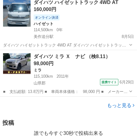
ダイハツ ハイゼットトラック 4WD AT
カスタム X SA2☆Bluetooth対応ナビ付き☆走行中DVD見れます...
160,000円
オンライン決済
ハイゼット
114,500km
0年
美作追分駅
8月5日
ダイハツ ハイゼットトラック 4WD AT ダイハツ ハイゼットトラック
4WD オートマチック（AT） 走行距離：約114,500km 白色 荷台シート
岡山
苫田郡
美作追分駅
ハイゼット
トラック
ダイハツ ミラ Ｘ ナビ （検8.11）
付き エンジン始動・走行良好 内装は年式相応で比較的きれいです 外
98,000円
装に...
ミラ
115,100km
2011年
6月29日
提携サイト
山県郡
■ 支払総額: 13.8万円 ■ 車両本体価格： 98,000 円 ■ メーカー
名： ダイハツ ■ 車種名： ミラ ■ グレード名： Ｘ ナビ ■
広島
山県郡
ミラ
排気量： 660cc ■ ドア枚数： 5D ■ ミッション： CVT ■ ...
もっと見る
投稿
誰でも今すぐ30秒で投稿出来る