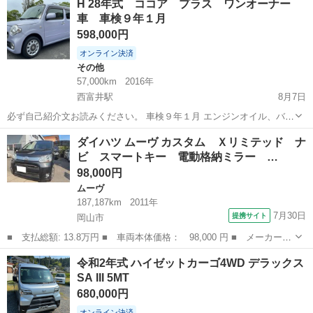
H 28年式 ココア プラス ワンオーナー
ード名: X ・排気量: 660cc ・ドア枚数: 5ドア ・ミッ...
車 車検９年１月
598,000円
オンライン決済
その他
57,000km
2016年
西富井駅
8月7日
必ず自己紹介文お読みください。 車検９年１月 エンジンオイル、バッ
テリー、左右ワイパーゴム交換しました。 ココア プラスＸ ボディ
岡山
倉敷市
西富井駅
その他
ココア
ダイハツ ムーヴ カスタム Ｘリミテッド ナ
色 ラベンダー(カラー番号P18) 外観は、左側面は鈑金修理塗装しまし
ビ スマートキー 電動格納ミラー …
たのでキレイになりま...
98,000円
ムーヴ
187,187km
2011年
7月30日
提携サイト
岡山市
■ 支払総額: 13.8万円 ■ 車両本体価格： 98,000 円 ■ メーカー
名： ダイハツ ■ 車種名： ムーヴ ■ グレード名： カスタム
岡山
岡山市
ムーヴ
令和2年式 ハイゼットカーゴ4WD デラックス
Ｘリミテッド ナビ スマートキー 電動格納ミラー ベンチシー
SA III 5MT
ト ＣＶＴ ミュ...
680,000円
オンライン決済