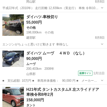
岡山駅
8月8日
平成22年式（2010年） 走行距離 12,839km（実走行） 車検 令和10年5
月26日まで 【車両情報】 ・ダイハツ ハイゼットトラック ・型式：
岡山
岡山市
岡山駅
ハイゼット
ダイハツ-車検切り
EBD-S201P ・5速MT ・ガソリン車 ・660cc ・最...
55,000円
その他
198,000km
その他
建部駅
8月8日
エンジンがちょっと悪いけど動きます 車検なし
岡山
岡山市
建部駅
その他
ダイハツ ムーヴ ４ＷＤ （なし）
90,000円
ムーヴ
200,403km
2008年
1月11日
提携サイト
山県郡
■ 支払総額: 10万円 ■ 車両本体価格： 90,000 円 ■ メーカー
名： ダイハツ ■ 車種名： ムーヴ ■ グレード名： ４ＷＤ
広島
山県郡
ムーヴ
H21年式 タントカスタムX 左スライドドア
■ 排気量： 660cc ■ ドア枚数： 5D ■ ミッション： インパネ
車検令和8年2月
AT ...
158,000円
タント