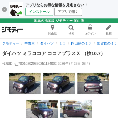
アプリならお得な情報を見逃さない！
インストール
アプリで開く
地元の掲示板 ジモティー 岡山版
岡山県
検索
ログイン
投稿
ジモティー
中古車
ダイハツ
ミラ
岡山県のミラ
加賀郡のミラ
ダイハツ ミラココア ココアプラスＸ （検10.7）
投稿ID: g_700102029830251124002
2026年7月26日 08:47