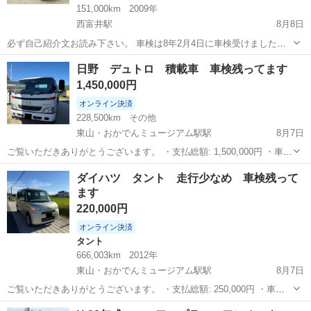
151,000km
2009年
西富井駅
8月8日
必ず自己紹介文お読み下さい。 車検は8年2月4日に車検受けました。
外観は右前フロントバンパーにガリ傷があるくらいで後目立つ傷、ヘ
岡山
倉敷市
西富井駅
タント
タントカスタム
日野 デュトロ 積載車 車検残ってます
コミありません。ボディー、リアスポイラーが色あせしてます。フロ
1,450,000円
ントバンパーはタッチペン購入し...
オンライン決済
228,500km
その他
東山・おかでんミュージアム駅駅
8月7日
ご覧いただきありがとうございます。 ・支払総額: 1,500,000円 ・車両
本体価格: 1,450,000円 ・メーカー名: 日野 ・車種名: デュトロ ・排気
岡山
岡山市
東山・おかでんミュージアム駅駅
ダイハツ
ダイハツ タント 走行少なめ 車検残って
量: 4,900cc ・ドア枚数: 2ドア ・ミッション: ...
ます
デュトロ
220,000円
オンライン決済
タント
666,003km
2012年
東山・おかでんミュージアム駅駅
8月7日
ご覧いただきありがとうございます。 ・支払総額: 250,000円 ・車両
本体価格: 220,000円 ・メーカー名: ダイハツ ・車種名: タント ・グレ
岡山
岡山市
東山・おかでんミュージアム駅駅
タント