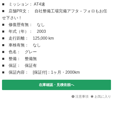
■ ミッション： AT4速
■ 店舗PR文： 自社整備工場完備アフタ－フォロもお任
せ下さい！
■ 修復歴有無： なし
■ 年式（年）： 2003
■ 走行距離： 125,000 km
■ 車検有無： なし
■ 色名： グレー
■ 整備： 整備無
■ 保証： 保証有
■ 保証内容： [保証付]：1ヶ月・2000km
在庫確認・見積依頼へ
注意事項
お気に入り