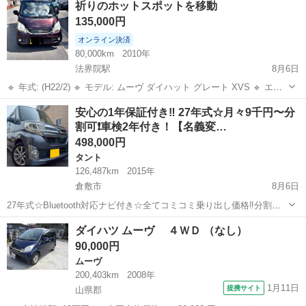
祈りのホットスポットを移動
レス スマートアシストIII 外観は前後バンパーや左スライドドアにキ...
135,000円
オンライン決済
80,000km
2010年
法界院駅
8月6日
🔹 年式: (H22/2) 🔹 モデル: ムーヴ ダイハット グレート XVS 🔹 エン
ジン: 660cc / ガソリン 🔹 トランスミッション: IAT (オートマチック)
岡山
岡山市
法界院駅
ダイハツ
令和
安心の1年保証付き‼️ 27年式☆月々9千円〜分
🔹 駆動方式: 2WD 🔹 走行距離: 80,0...
割可❗️車検2年付き！【名義変…
498,000円
タント
126,487km
2015年
倉敷市
8月6日
27年式☆Bluetooth対応ナビ付き☆全てコミコミ乗り出し価格‼️分割可❗️
車検2年付き！【名義変更代込み】広い車内！大人気‼️ダイハツ タント
岡山
倉敷市
タント
走行距離
ダイハツ ムーヴ ４ＷＤ （なし）
カスタム X SA2☆Bluetooth対応ナビ付き☆走行中DVD見れます...
90,000円
ムーヴ
200,403km
2008年
1月11日
提携サイト
山県郡