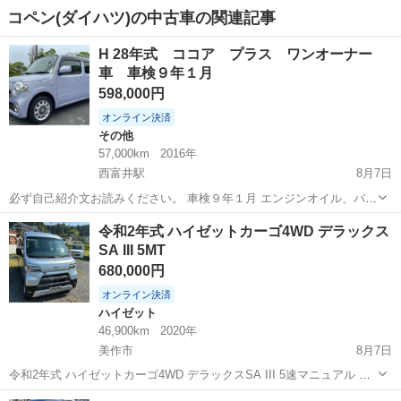
コペン(ダイハツ)の中古車の関連記事
H 28年式 ココア プラス ワンオーナー
車 車検９年１月
598,000円
オンライン決済
その他
57,000km
2016年
西富井駅
8月7日
必ず自己紹介文お読みください。 車検９年１月 エンジンオイル、バッ
テリー、左右ワイパーゴム交換しました。 ココア プラスＸ ボディ
岡山
倉敷市
西富井駅
その他
ココア
令和2年式 ハイゼットカーゴ4WD デラックス
色 ラベンダー(カラー番号P18) 外観は、左側面は鈑金修理塗装しまし
SA III 5MT
たのでキレイになりま...
680,000円
オンライン決済
ハイゼット
46,900km
2020年
美作市
8月7日
令和2年式 ハイゼットカーゴ4WD デラックスSA III 5速マニュアル 走
行距離46,900キロ 車検R8年11月12日 フロントパワーウィンドウ キー
岡山
美作市
ハイゼット