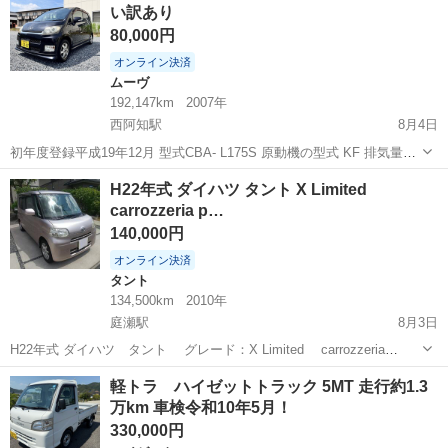
い訳あり
コーダー ■ ...
80,000円
オンライン決済
ムーヴ
192,147km
2007年
西阿知駅
8月4日
初年度登録平成19年12月 型式CBA- L175S 原動機の型式 KF 排気量
0.65L ミッション 4AT 走行距離 192147km （使用中につき距離伸びま
岡山
倉敷市
西阿知駅
ムーヴ
車両
H22年式 ダイハツ タント X Limited
す) 車検満了 令和9年9月3日 外装、内装共に傷や汚れ...
carrozzeria p…
140,000円
オンライン決済
タント
134,500km
2010年
庭瀬駅
8月3日
H22年式 ダイハツ タント グレード：X Limited carrozzeria
pioneerモニター (Bluetooth接続可能) リモコン バックカメラ
岡山
岡山市
庭瀬駅
タント
説明書
軽トラ ハイゼットトラック 5MT 走行約1.3
ETC 左パワースライドドア C...
万km 車検令和10年5月！
330,000円