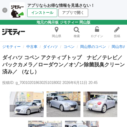
アプリならお得な情報を見逃さない！
インストール
アプリで開く
地元の掲示板 ジモティー 岡山版
岡山県
検索
ログイン
投稿
ジモティー
中古車
ダイハツ
コペン
岡山県のコペン
岡山市の
ダイハツ コペン アクティブトップ ナビ／テレビ／
バックカメラ／ローダウン／オゾン除菌脱臭クリーン
済み／ （なし）
投稿ID: g_700102018630251018002
2026年6月11日 20:45