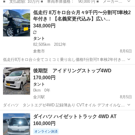
■ 支払総額: 10万円 ■ 車両本体価格： 90,000 円 ■ メーカー
名： ダイハツ ■ 車種名： ムーヴ ■ グレード名： ４ＷＤ
広島
山県郡
ムーヴ
低走行 8万キロ台☆月々9千円〜分割可❗️車検2
■ 排気量： 660cc ■ ドア枚数： 5D ■ ミッション： インパネ
年付き！【名義変更代込み】広い…
AT ...
348,000円
タント
82,505km
2012年
倉敷市
8月6日
低走行8万キロ台☆全てコミコミ乗り出し価格‼️分割可❗️ 車検2年付き！
【名義変更代込み】広い車内！大人気‼️ダイハツ タントカスタム
岡山
倉敷市
タント
後期型 アイドリングストップ4WD
X☆Bluetoothナビ付き☆走行中DVD見れます☆ETC付き☆純正アルミ
170,000円
ホイール装着...
タント
0km
0年
金川駅
8月5日
ダイハツ タントエグゼ4WD 記録簿あり CVTオイル デフオイルなど
多数交換履歴あり 調子いいです 平成24年式後期型最終 走行距離18万
岡山
赤磐市
金川駅
タント
ダイハツ ハイゼットトラック 4WD AT
キロ 車検令和9年4月 人気色パールホワイト フルタイム4WD キーレス
160,000円
タイミ...
オンライン決済