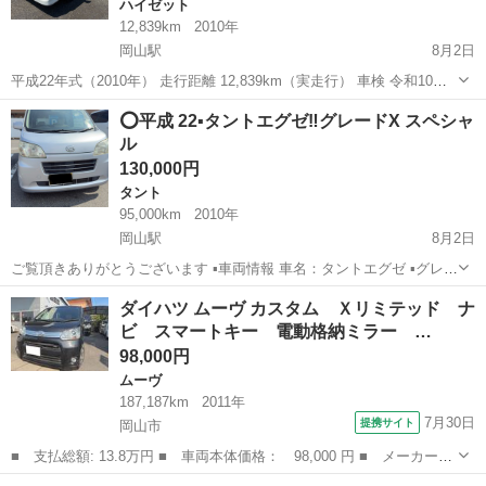
ハイゼット
12,839km
2010年
岡山駅
8月2日
平成22年式（2010年） 走行距離 12,839km（実走行） 車検 令和10年5
月26日まで 【車両情報】 ・ダイハツ ハイゼットトラック ・型式：
岡山
岡山市
岡山駅
ハイゼット
⭕️平成 22▪️タントエグゼ‼️グレードX スペシャ
EBD-S201P ・5速MT ・ガソリン車 ・660cc ・最...
ル
130,000円
タント
95,000km
2010年
岡山駅
8月2日
ご覧頂きありがとうございます ▪️車両情報 車名：タントエグゼ ▪️グレー
ド- Xスペシャル ▪️平成-22 ▪️車検:令和9年03月❗️ ▪️走行距離: 95000キロ‼️ ▪️
岡山
岡山市
岡山駅
タント
ダイハツ ムーヴ カスタム Ｘリミテッド ナ
ナビ 付き❗️ ▪️エアコン効きます 中...
ビ スマートキー 電動格納ミラー …
98,000円
ムーヴ
187,187km
2011年
7月30日
提携サイト
岡山市
■ 支払総額: 13.8万円 ■ 車両本体価格： 98,000 円 ■ メーカー
名： ダイハツ ■ 車種名： ムーヴ ■ グレード名： カスタム
岡山
岡山市
ムーヴ