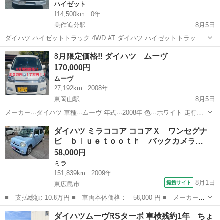
ハイゼット
114,500km
0年
美作追分駅
8月5日
ダイハツ ハイゼットトラック 4WD AT ダイハツ ハイゼットトラック
4WD オートマチック（AT） 走行距離：約114,500km 白色 荷台シート
岡山
苫田郡
美作追分駅
ハイゼット
トラック
8月限定価格‼️ ダイハツ ムーヴ
付き エンジン始動・走行良好 内装は年式相応で比較的きれいです 外
170,000円
装に...
ムーヴ
27,192km
2008年
東岡山駅
8月5日
メーカー···ダイハツ 車種···ムーヴ 年式···2008年 色···ホワイト 走行距
離···27,192km (多少伸びます) 修復歴···修復歴なし ボディタイプ···軽自
岡山
岡山市
東岡山駅
ムーヴ
ミッション
ダイハツ ミラココア ココアＸ ワンセグナ
動車 車検有効期限 年···2027 月··...
ビ ｂｌｕｅｔｏｏｔｈ バックカメラ…
58,000円
ミラ
151,839km
2009年
8月1日
提携サイト
東広島市
■ 支払総額: 10.8万円 ■ 車両本体価格： 58,000 円 ■ メーカー
名： ダイハツ ■ 車種名： ミラココア ■ グレード名： ココア
広島
東広島市
ミラ
ダイハツムーヴRSターボ 車検残約1年 ちょ
Ｘ ワンセグナビ ｂｌｕｅｔｏｏｔｈ バックカメラ ドライブレ