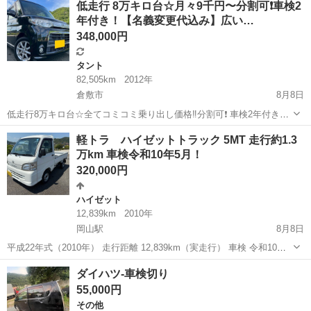
低走行 8万キロ台☆月々9千円〜分割可❗️車検2
年付き！【名義変更代込み】広い…
348,000円
タント
82,505km
2012年
倉敷市
8月8日
低走行8万キロ台☆全てコミコミ乗り出し価格‼️分割可❗️ 車検2年付き！
【名義変更代込み】広い車内！大人気‼️ダイハツ タントカスタム
岡山
倉敷市
タント
軽トラ ハイゼットトラック 5MT 走行約1.3
X☆Bluetoothナビ付き☆走行中DVD見れます☆ETC付き☆純正アルミ
万km 車検令和10年5月！
ホイール装着...
320,000円
ハイゼット
12,839km
2010年
岡山駅
8月8日
平成22年式（2010年） 走行距離 12,839km（実走行） 車検 令和10年5
月26日まで 【車両情報】 ・ダイハツ ハイゼットトラック ・型式：
岡山
岡山市
岡山駅
ハイゼット
ダイハツ-車検切り
EBD-S201P ・5速MT ・ガソリン車 ・660cc ・最...
55,000円
その他