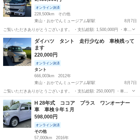
オンライン決済
228,500km
その他
東山・おかでんミュージアム駅駅
8月7日
ご覧いただきありがとうございます。 ・支払総額: 1,500,000円 ・車両
本体価格: 1,450,000円 ・メーカー名: 日野 ・車種名: デュトロ ・排気
岡山
岡山市
東山・おかでんミュージアム駅駅
ダイハツ
ダイハツ タント 走行少なめ 車検残って
量: 4,900cc ・ドア枚数: 2ドア ・ミッション: ...
ます
デュトロ
220,000円
オンライン決済
タント
666,003km
2012年
東山・おかでんミュージアム駅駅
8月7日
ご覧いただきありがとうございます。 ・支払総額: 250,000円 ・車両
本体価格: 220,000円 ・メーカー名: ダイハツ ・車種名: タント ・グレ
岡山
岡山市
東山・おかでんミュージアム駅駅
タント
H 28年式 ココア プラス ワンオーナー
ード名: X ・排気量: 660cc ・ドア枚数: 5ドア ・ミッ...
車 車検９年１月
598,000円
オンライン決済
その他
57,000km
2016年