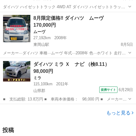
ダイハツ ハイゼットトラック 4WD AT ダイハツ ハイゼットトラック
4WD オートマチック（AT） 走行距離：約114,500km 白色 荷台シート
岡山
苫田郡
美作追分駅
ハイゼット
トラック
8月限定価格‼️ ダイハツ ムーヴ
付き エンジン始動・走行良好 内装は年式相応で比較的きれいです 外
170,000円
装に...
ムーヴ
27,192km
2008年
東岡山駅
8月5日
メーカー···ダイハツ 車種···ムーヴ 年式···2008年 色···ホワイト 走行距
離···27,192km (多少伸びます) 修復歴···修復歴なし ボディタイプ···軽自
岡山
岡山市
東岡山駅
ムーヴ
ミッション
ダイハツ ミラ Ｘ ナビ （検8.11）
動車 車検有効期限 年···2027 月··...
98,000円
ミラ
115,100km
2011年
6月29日
提携サイト
山県郡
■ 支払総額: 13.8万円 ■ 車両本体価格： 98,000 円 ■ メーカー
名： ダイハツ ■ 車種名： ミラ ■ グレード名： Ｘ ナビ ■
広島
山県郡
ミラ
排気量： 660cc ■ ドア枚数： 5D ■ ミッション： CVT ■ ...
もっと見る
投稿