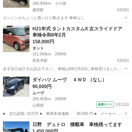
198,000km
その他
建部駅
8月8日
エンジンがちょっと悪いけど動きます 車検なし
岡山
岡山市
建部駅
その他
H21年式 タントカスタムX 左スライドドア
車検令和8年2月
158,000円
タント
151,000km
2009年
西富井駅
8月8日
必ず自己紹介文お読み下さい。 車検は8年2月4日に車検受けました。
外観は右前フロントバンパーにガリ傷があるくらいで後目立つ傷、ヘ
岡山
倉敷市
西富井駅
タント
タントカスタム
ダイハツ ムーヴ ４ＷＤ （なし）
コミありません。ボディー、リアスポイラーが色あせしてます。フロ
90,000円
ントバンパーはタッチペン購入し...
ムーヴ
200,403km
2008年
1月11日
提携サイト
山県郡
■ 支払総額: 10万円 ■ 車両本体価格： 90,000 円 ■ メーカー
名： ダイハツ ■ 車種名： ムーヴ ■ グレード名： ４ＷＤ
広島
山県郡
ムーヴ
日野 デュトロ 積載車 車検残ってます
■ 排気量： 660cc ■ ドア枚数： 5D ■ ミッション： インパネ
1,450,000円
AT ...