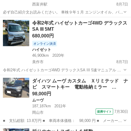
西富井駅
8月7日
必ず自己紹介文お読みください。 車検９年１月 エンジンオイル、バッ
テリー、左右ワイパーゴム交換しました。 ココア プラスＸ ボディ
岡山
倉敷市
西富井駅
その他
ココア
令和2年式 ハイゼットカーゴ4WD デラックス
色 ラベンダー(カラー番号P18) 外観は、左側面は鈑金修理塗装しまし
SA III 5MT
たのでキレイになりま...
680,000円
オンライン決済
ハイゼット
46,900km
2020年
美作市
8月7日
令和2年式 ハイゼットカーゴ4WD デラックスSA III 5速マニュアル 走
行距離46,900キロ 車検R8年11月12日 フロントパワーウィンドウ キー
岡山
美作市
ハイゼット
ダイハツ ムーヴ カスタム Ｘリミテッド ナ
レス スマートアシストIII 外観は前後バンパーや左スライドドアにキ...
ビ スマートキー 電動格納ミラー …
98,000円
ムーヴ
187,187km
2011年
7月30日
提携サイト
岡山市
■ 支払総額: 13.8万円 ■ 車両本体価格： 98,000 円 ■ メーカー
名： ダイハツ ■ 車種名： ムーヴ ■ グレード名： カスタム
岡山
岡山市
ムーヴ