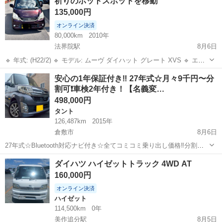
祈りのホットスポットを移動
Ｘリミテッド ナビ スマートキー 電動格納ミラー ベンチシー
135,000円
ト ＣＶＴ ミュ...
オンライン決済
80,000km
2010年
法界院駅
8月6日
🔹 年式: (H22/2) 🔹 モデル: ムーヴ ダイハット グレート XVS 🔹 エン
ジン: 660cc / ガソリン 🔹 トランスミッション: IAT (オートマチック)
岡山
岡山市
法界院駅
ダイハツ
令和
安心の1年保証付き‼️ 27年式☆月々9千円〜分
🔹 駆動方式: 2WD 🔹 走行距離: 80,0...
割可❗️車検2年付き！【名義変…
498,000円
タント
126,487km
2015年
倉敷市
8月6日
27年式☆Bluetooth対応ナビ付き☆全てコミコミ乗り出し価格‼️分割可❗️
車検2年付き！【名義変更代込み】広い車内！大人気‼️ダイハツ タント
岡山
倉敷市
タント
走行距離
ダイハツ ハイゼットトラック 4WD AT
カスタム X SA2☆Bluetooth対応ナビ付き☆走行中DVD見れます...
160,000円
オンライン決済
ハイゼット
114,500km
0年
美作追分駅
8月5日