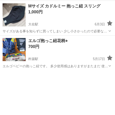
ます。
大分
別府市
別府駅
ベビー用品
ネイビー
Mサイズ カドルミー 抱っこ紐 スリング
1,000円
大在駅
6月3日
サイズがある事を知らずに買ってしまい 少し小さかったので必要な方
にお譲りします(><) Mサイズです！
大分
大分市
大在駅
ベビー用品
エルゴ抱っこ紐花柄⭐︎
700円
杵築駅
5月17日
エルゴベビーの抱っこ紐です。 多少使用感はありますがまたまだ 使っ
てもらえると思います♪ 新生児から使えるインファントインサート付
大分
杵築市
杵築駅
ベビー用品
花柄
きです⭐︎ 花柄がレトロな感じで可愛いです♡ 収納カバー付きなので写
真4枚目のように 使わない...