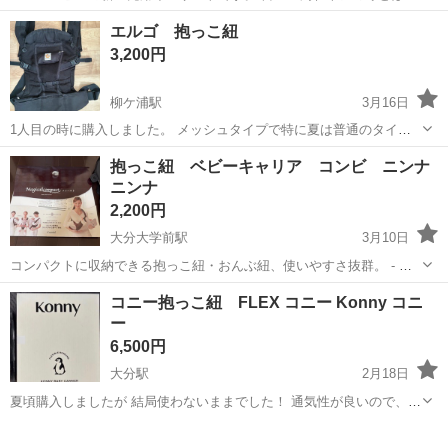
んど無く、外観綺麗です。
大分
大分市
大分駅
ベビー用品
エルゴベビー
エルゴ 抱っこ紐
3,200円
柳ケ浦駅
3月16日
1人目の時に購入しました。 メッシュタイプで特に夏は普通のタイプ
より蒸れが少ないです☆ お出かけはもちろんちょこっと買い物するの
大分
宇佐市
柳ケ浦駅
ベビー用品
エルゴ
抱っこ紐 ベビーキャリア コンビ ニンナ
にも便利で重宝します☆ タグは邪魔になり切ってしまいましたがまだ
ニンナ
まだ綺麗だと思います。
2,200円
大分大学前駅
3月10日
コンパクトに収納できる抱っこ紐・おんぶ紐、使いやすさ抜群。 - ブ
ランド:コンビ - モデル名:マジカルコンパクト - タイプ: 抱っこ紐・お
大分
大分市
大分大学前駅
ベビー用品
コンビ
コニー抱っこ紐 FLEX コニー Konny コニ
んぶ紐 - 特徴: コンパクトに収納可能 ニンナナンナ 使用して保管し
ー
て...
6,500円
大分駅
2月18日
夏頃購入しましたが 結局使わないままでした！ 通気性が良いので、今
から出産予定の方、 春以降使われる予定の方おすすめだと思います！
大分
大分市
大分駅
ベビー用品
コニー