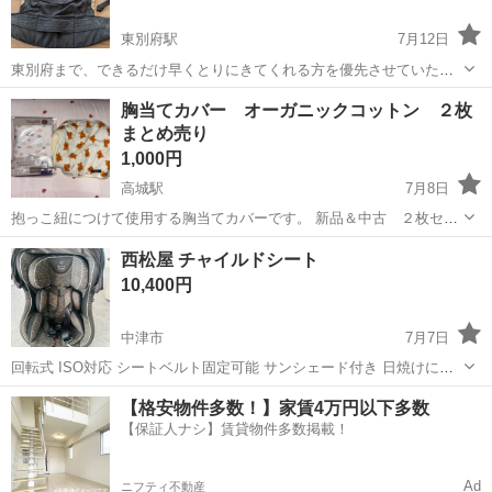
東別府駅
7月12日
東別府まで、できるだけ早くとりにきてくれる方を優先させていただ
きます。 よろしくおねがいします。 お安くしております！よろしくお
大分
別府市
東別府駅
ベビー用品
胸当てカバー オーガニックコットン ２枚
願い致します🙇
まとめ売り
1,000円
高城駅
7月8日
抱っこ紐につけて使用する胸当てカバーです。 新品＆中古 ２枚セッ
ト
大分
大分市
高城駅
ベビー用品
胸当て
西松屋 チャイルドシート
10,400円
中津市
7月7日
回転式 ISO対応 シートベルト固定可能 サンシェード付き 日焼けによ
る色褪せは多少ありますが 不具合などありません。 気になる事あれば
大分
中津市
ベビー用品
【格安物件多数！】家賃4万円以下多数
メッセージからお願いします。
【保証人ナシ】賃貸物件多数掲載！
Ad
ニフティ不動産