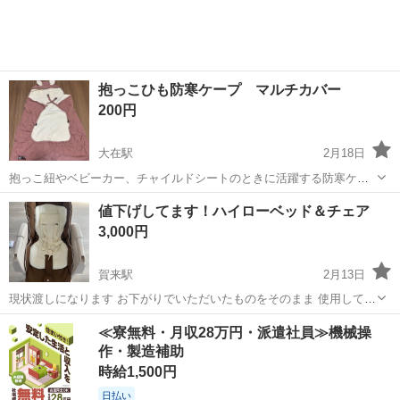
抱っこひも防寒ケープ マルチカバー
200円
大在駅
2月18日
抱っこ紐やベビーカー、チャイルドシートのときに活躍する防寒ケー
プ、マルチカバーです。 こちらはお下がりで頂いたので、購入時期・
大分
大分市
大在駅
ベビー用品
ケープ
値下げしてます！ハイローベッド＆チェア
使用回数等は不明です。我が家では着用しておりません。 目立つ汚れ
3,000円
等ないかと思いますが、小傷等は...
賀来駅
2月13日
現状渡しになります お下がりでいただいたものをそのまま 使用してい
たため洗濯は1度のみしました 使用する際に洗濯をしてお使い下さい
大分
大分市
賀来駅
ベビー用品
ハイローベッド
≪寮無料・月収28万円・派遣社員≫機械操
（＾ω＾） 使用していて何も問題なく使えてました！！ なのでどこに
作・製造補助
不備があるか、問題がある...
時給1,500円
日払い