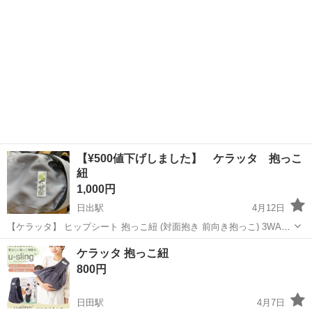
ける方、宜し...
【¥500値下げしました】 ケラッタ 抱っこ
紐
1,000円
日出駅
4月12日
【ケラッタ】 ヒップシート 抱っこ紐 (対面抱き 前向き抱っこ) 3WAY
ベビーキャリア ウエストキャリー分離可 推奨耐荷重 15kg 4、5回使用
大分
速見郡
日出駅
ベビー用品
ケラッタ
ケラッタ 抱っこ紐
したのみで、使用間はほとんどありません。
800円
日田駅
4月7日