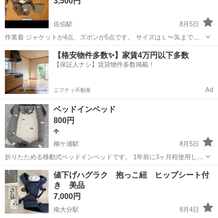
3,500円
佐伯駅
8月5日
作業着 ジャケットが4点、ズボンが5点です。 サイズはＬ〜3Lまで、
混ざっています。 袋に入っているものは新品です。 多少傷やよごれが
大分
佐伯市
佐伯駅
ベビー用品
【格安物件多数✨】家賃4万円以下多数
あります。 最終値下げ
【保証人ナシ】賃貸物件多数掲載！
Ad
ニフティ不動産
ベッドインベッド
800円
柳ケ浦駅
8月5日
折りたためる移動式ベッドインベッドです。 1年前に3ヶ月程使用して
いました。ミルクシミがあるので、気にならない方のみ連絡くださ
大分
宇佐市
柳ケ浦駅
ベビー用品
値下げハグラク 抱っこ紐 ヒップシート付
い。 たばこ、ペットはなしです。 スムーズなやり取りをお願いしま
き 美品
す。
7,000円
南大分駅
8月4日