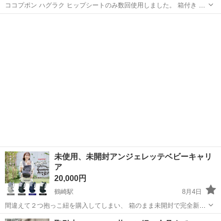
ココプポン ハグラク ヒップシートのみ数回使用しました。 箱付き よ
だれカバーは肩ベルト用2点、フロント用1点が付いており未使用で
大分
大分市
南大分駅
ベビー用品
シート
す。 説明書あります。
未使用、未開封アンジェレッテベビーキャリ
ア
20,000円
鶴崎駅
8月4日
間違えて２つ抱っこ紐を購入してしまい、 箱のまま未開封で完全新品
未使用です💦 定価28,600です 少しお安くお譲りします😂
大分
大分市
鶴崎駅
ベビー用品
譲り