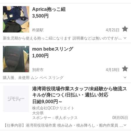
Aprica抱っこ紐
3,500円
杵築駅
4月21日
新生児期から使える抱っこ紐になります 説明書などは無いのですが、
調べたら出てくると思います
大分
杵築市
杵築駅
ベビー用品
Aprica
mon bebeスリング
1,000円
別府市
4月18日
購入後、未使用 ムン ベベ スリング
大分
別府市
ベビー用品
bebe
港湾荷役現場作業スタッフ/未経験から物流ス
キルが身につく/日払い・週払い対応
日給9,000円～
株式会社QCDクリエイト
大分県
スポンサー：求人ボックス
08月05日
【仕事内容】港湾荷役現場作業 積み込み・積み降ろし・船内作業員 V