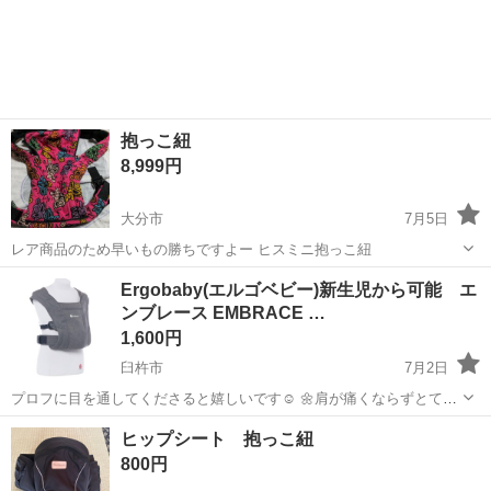
抱っこ紐
8,999円
大分市
7月5日
レア商品のため早いもの勝ちですよー ヒスミニ抱っこ紐
大分
大分市
ベビー用品
商品
Ergobaby(エルゴベビー)新生児から可能 エ
ンブレース EMBRACE …
1,600円
臼杵市
7月2日
プロフに目を通してくださると嬉しいです☺️ 🌼肩が痛くならずとても
おすすめです！ 美品になります！！ ①幅広の肩ストラップ 肩をつつ
大分
臼杵市
ベビー用品
エンブレース
ヒップシート 抱っこ紐
むように広がるストラップでどんな体型のパパママにもピッタリフィ
800円
ットします。 ②カンタン...