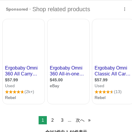
せん！ まるで囲んでいる物はついていません。 conyの中だと、ずー
大分
大分市
高城駅
ベビー用品
コニー
っと寝てくれていました お気に入りだったけどエルゴに変えたため 出
品しました！ サ...
1
2
3
...
次へ
全362件中 1-50件表示