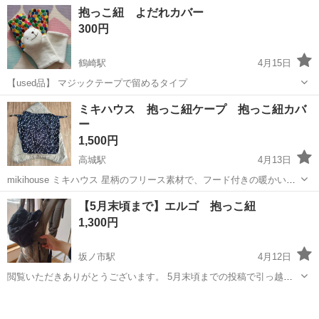
自動車運転免許(マニュアル免許)の 戦力ある人材だからこそ好待遇で
アルバイト・パート
抱っこ紐 よだれカバー
歓迎! 他にも… 正社員登用制度導入 高収入!日給:9,000円～スタート!
300円
経験者にしかない強...
鶴崎駅
4月15日
【used品】 マジックテープで留めるタイプ
大分
大分市
鶴崎駅
ベビー用品
ミキハウス 抱っこ紐ケープ 抱っこ紐カバ
ー
1,500円
高城駅
4月13日
mikihouse ミキハウス 星柄のフリース素材で、フード付きの暖かいお
くるみ。 抱っこ紐の上から簡単に装着できて温かい。真冬に大活躍し
大分
大分市
高城駅
ベビー用品
フリース
【5月末頃まで】エルゴ 抱っこ紐
ました！！ ベビーカーに乗っているときもクリップがついているので
1,300円
ずれ落ちることなし...
坂ノ市駅
4月12日
閲覧いただきありがとうございます。 5月末頃までの投稿で引っ越し
先に持っていきます。 カーキ色の抱っこ紐です。 ポケットにはオム
大分
大分市
坂ノ市駅
ベビー用品
エルゴ
ツ、おしり拭きなど余裕で入ります。 ナフコ坂ノ市店まで来ていただ