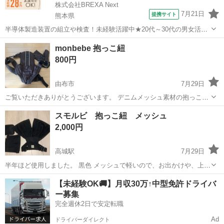
株式会社BREXA Next
7月21日
提携サイト
熊本県
半導体製造装置の組立や検査！未経験活躍中★20代～30代の男女活躍
中★ワンルーム寮完備！赴任旅費会社負担！マイカー通勤OK！無料駐
熊本
その他
monbebe 抱っこ紐
車場あり！正社員登用あり！《熊本県菊池郡大津町》 人気の工場のお
800円
仕事 ◇半導体製造装置の組立...
由布市
7月29日
ご覧いただきありがとうございます。 デニムメッシュ素材の抱っこ
紐、ストライプ柄の内側デザイン。 ✳︎ブランド: mon bebe ✳︎デザイン:
大分
由布市
ベビー用品
bebe
スモルビ 抱っこ紐 メッシュ
ストライプ柄 ✳︎素材: メッシュ素材あり ✳︎カラー: モカ ✳︎生後...
2,000円
高城駅
7月29日
半年ほど使用しました。 黒色 メッシュで軽いので、お出かけや、上か
らアウターも着れて便利です。 ヘッドサポートがあるので小さな赤ち
大分
大分市
高城駅
ベビー用品
スモルビ
【未経験OK🚚】月収30万↑中型免許ドライバ
ゃんにも安心です。 中古品ご理解いただける方
ー募集
完全週休2日で安定転職
Ad
ドライバーダイレクト