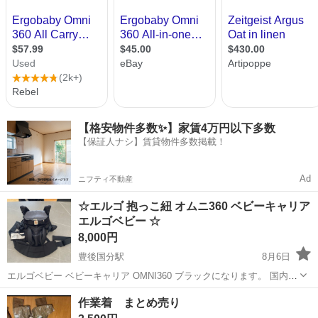
【格安物件多数✨】家賃4万円以下多数
【保証人ナシ】賃貸物件多数掲載！
Ad
ニフティ不動産
☆エルゴ 抱っこ紐 オムニ360 ベビーキャリア
エルゴベビー ☆
8,000円
豊後国分駅
8月6日
エルゴベビー ベビーキャリア OMNI360 ブラックになります。 国内正
規品です。使用することがなくなったため出品いたします。
大分
大分市
豊後国分駅
ベビー用品
作業着 まとめ売り