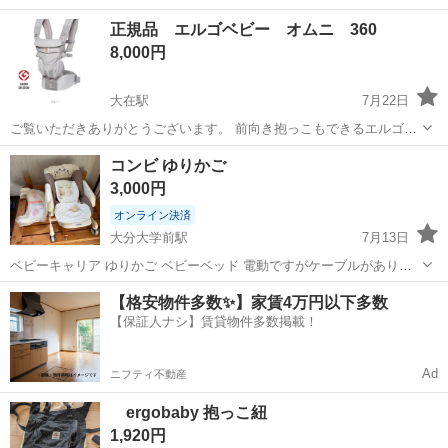
正規品 エルゴベビー オムニ 360
8,000円
大在駅
7月22日
ご覧いただきありがとうございます。 前向き抱っこもできるエルゴベ
ビーのオムニ360 メッシュタイプのグレーです。 検印ありの正規品で
大分
大分市
大在駅
ベビー用品
エルゴベビー
コンビ ゆりかご
す。 メッシュタイプなので、これからの季節も使いやすいです。 全体
3,000円
的な色あせ、シミ 毛玉...
オンライン決済
大分大学前駅
7月13日
ベビーキャリア ゆりかご ベビーベッド 電動ですがケーブルがありま
せん
大分
大分市
大分大学前駅
ベビー用品
ゆりかご
【格安物件多数✨】家賃4万円以下多数
【保証人ナシ】賃貸物件多数掲載！
Ad
ニフティ不動産
ergobaby 抱っこ紐
1,920円