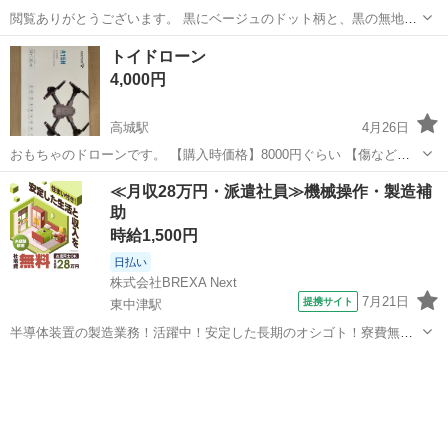
閲覧ありがとうございます。 黒にベージュのドット柄と、黒の無地の
リバーシブルです。 生地は分厚目のコットンでしっかしているのに柔
大分
大分市
ベビー用品
ベージュ
トイドローン
らかく、肩もどこも痛くないのでお買い物をする時に両手が空き、と
4,000円
ても重宝しました。 ...
高城駅
4月26日
おもちゃのドローンです。 【購入時価格】8000円ぐらい 【傷などの
状態】羽根部分に多少の傷はあります。 飛行する分には問題ありませ
大分
大分市
高城駅
ベビー用品
トイドローン
≪月収28万円・派遣社員≫機械操作・製造補
ん。 【アピールポイント】室内で3〜4回ほど飛行練習しただけで目立
助
つ汚れ、気になる傷等...
時給1,500円
日払い
株式会社BREXA Next
7月21日
提携サイト
東中津駅
半導体装置の製造業務！活躍中！安定した長期のオシゴト！寮費無料
★赴任旅費会社負担◎20代～40代の男性活躍中★未経験活躍中！高時
大分
中津市
東中津駅
その他
給1,500円！《大分県中津市》 人気の工場のお仕事 ◇半導体装置内部
のシート製造◇ ＊クリー...