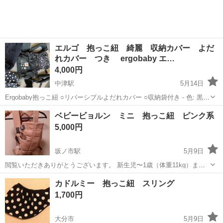
エルゴ 抱っこ紐 綺麗 収納カバー よだ
れカバー つき ergobaby エ…
4,000円
中津駅
5月14日
Ergobaby抱っこ紐 ○リバーシブルよだれカバー ○収納袋付き - 色: 黒と
白の星柄 - ブランド: Ergobaby - タイプ: 抱っこ紐 - 付属品: サポート
大分
中津市
中津駅
ベビー用品
エルゴベビー
ベビービョルン ミニ 抱っこ紐 ピンク系
ベルト、ヨダレカバー、収納カバー ...
5,000円
坂ノ市駅
5月9日
閲覧いただきありがとうございます。 新生児〜1歳（体重11kg）まで
こちらは腰ベルトが無いので、帝王切開でも早い段階から装着する事
大分
大分市
坂ノ市駅
ベビー用品
ベビービョルン
カドルミー 抱っこ紐 スリング
が出来ました。 前ホックタイプでカチッと止まり、フックを差し込む
1,700円
だけなので安全...
大分市
5月9日