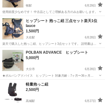
牧駅
6月29日
使用頻度少なめです！ 中古品としてご理解ある方のみお願いします。
大分
大分市
牧駅
ベビー用品
シート
ヒップシート 抱っこ紐 三点セット楽天1位
lauce
1,500円
大在駅
6月28日
楽天で購入した抱っこ紐、ヒップシート3点セットです。 説明書はつ
いてませんが、検索すると画像でてきます。 ほとんど使っておらず汚
大分
大分市
大在駅
ベビー用品
POLBAN ADVANCE ヒップシート
れが見当たらない美品です。 ポッケが3個あり、使い勝手が良いで
5,000円
す。 鶴崎、大在、高田、坂ノ市、...
大分市
6月28日
★ポルバンアドバイス ヒップシート 対象月齢：7ヶ月〜36ヶ月
（15kg）まで カラー ：メランジグレー 箱・取扱説明書あり ワンオ
大分
大分市
ベビー用品
シート
軽量抱っこ紐
ペ外出時にとても重宝しました。 ベルトに毛玉が出来ていたりと使用
2,500円
感がありますが、 中古品...
高城駅
6月27日