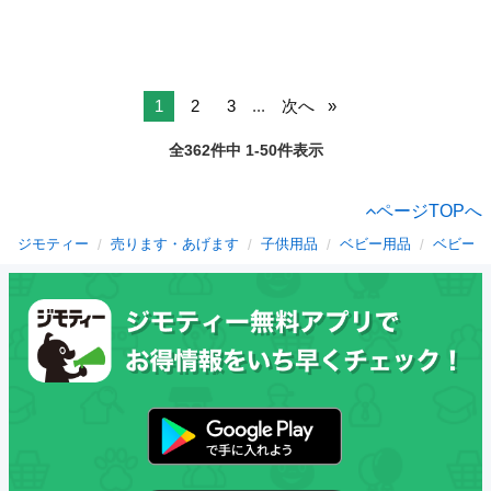
1
2
3
...
次へ
全362件中 1-50件表示
ページTOPへ
ジモティー
売ります・あげます
子供用品
ベビー用品
ベビーキ