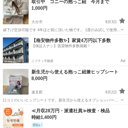
取引中 コニーの抱っこ紐 今月まで
1,000円
大分市
8月3日
値下げ交渉可能です 4年ほど前に頂いた物です。 1度のみ試しで使用し
たのみ。 自宅保存のため、ご理解いただける方よろしくお願いしま
大分
大分市
ベビー用品
【格安物件多数✨】家賃4万円以下多数
す。
【保証人ナシ】賃貸物件多数掲載！
Ad
ニフティ不動産
新生児から使える抱っこ紐兼ヒップシート
8,000円
速見郡
8月2日
口コミのいいヒップシートです。新生児から使えるオプションパーツ
付き。 全部揃えると4万ぐらいするセットです。ホームクリーニング
大分
速見郡
ベビー用品
新生児
≪月収28万円・派遣社員≫検査・検品
後のお渡しです。 商品概要⇨https://www.babyandme.co.jp/pages/...
時給1,400円
日払い