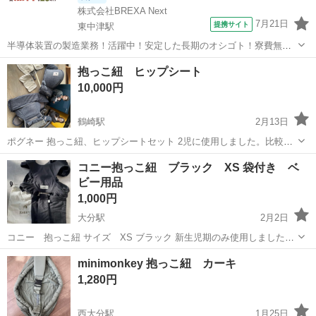
株式会社BREXA Next
7月21日
提携サイト
東中津駅
半導体装置の製造業務！活躍中！安定した長期のオシゴト！寮費無料
★赴任旅費会社負担◎20代～40代の男性活躍中★未経験活躍中！高時
大分
中津市
東中津駅
その他
抱っこ紐 ヒップシート
給1,500円！《大分県中津市》 人気の工場のお仕事 ◇半導体装置内部
10,000円
のシート製造◇ ＊クリー...
鶴崎駅
2月13日
ポグネー 抱っこ紐、ヒップシートセット 2児に使用しました。比較的
綺麗かと思います。
大分
大分市
鶴崎駅
ベビー用品
シート
コニー抱っこ紐 ブラック XS 袋付き ベ
ビー用品
1,000円
大分駅
2月2日
コニー 抱っこ紐 サイズ XS ブラック 新生児期のみ使用しました。
目立った傷や汚れはありませんが、多少の毛玉があります。 メッシュ
大分
大分市
大分駅
ベビー用品
コニー
minimonkey 抱っこ紐 カーキ
タイプではありません。 中古品にご理解いただける方のみご購入お願
1,280円
いします 抱っこ方...
西大分駅
1月25日