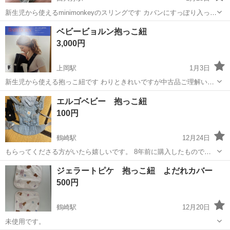
新生児から使えるminimonkeyのスリングです カバンにすっぽり入って
持ち運び便利です！ 本体のみになります 使い方などはYouTubeなどに
大分
大分市
西大分駅
ベビー用品
mini
ベビービョルン抱っこ紐
動画がありますのでそちらを参考にしていただけると助かります
3,000円
上岡駅
1月3日
新生児から使える抱っこ紐です わりときれいですが中古品ご理解いた
だけるかたはお願いします
大分
佐伯市
上岡駅
ベビー用品
ベビービョルン
エルゴベビー 抱っこ紐
100円
鶴崎駅
12月24日
もらってくださる方がいたら嬉しいです。 8年前に購入したもので
す。 安全ベルトもあります。 洗濯していますが、黄ばみがあるので、
大分
大分市
鶴崎駅
ベビー用品
エルゴベビー
ジェラートピケ 抱っこ紐 よだれカバー
ご理解のある方のご購入をお願いします。 ノークレーム、ノーリター
500円
ンでお願いします。
鶴崎駅
12月20日
未使用です。