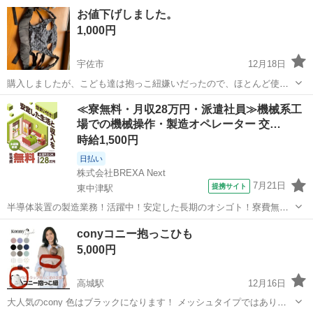
大分
大分市
鶴崎駅
ベビー用品
ジェラートピケ
お値下げしました。
1,000円
宇佐市
12月18日
購入しましたが、こども達は抱っこ紐嫌いだったので、ほとんど使用
していません。 首元は少しシミがあります。 中古のためご理解くださ
大分
宇佐市
ベビー用品
≪寮無料・月収28万円・派遣社員≫機械系工
い。 10/15お値下げしました。10／28値下げ4／8値下げ
場での機械操作・製造オペレーター 交…
時給1,500円
日払い
株式会社BREXA Next
7月21日
提携サイト
東中津駅
半導体装置の製造業務！活躍中！安定した長期のオシゴト！寮費無料
★赴任旅費会社負担◎20代～40代の男性活躍中★未経験活躍中！高時
大分
中津市
東中津駅
その他
conyコニー抱っこひも
給1,500円！《大分県中津市》 人気の工場のお仕事 ◇半導体装置内部
5,000円
のシート製造◇ ＊クリー...
高城駅
12月16日
大人気のcony 色はブラックになります！ メッシュタイプではありま