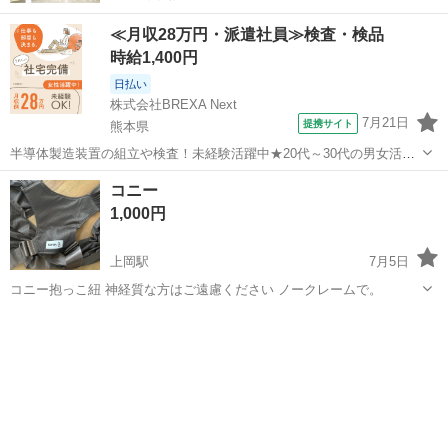
≪月収28万円・派遣社員≫検査・検品
時給1,400円
日払い
株式会社BREXA Next
7月21日
提携サイト
熊本県
半導体製造装置の組立や検査！未経験活躍中★20代～30代の男女活躍
中★ワンルーム寮完備！赴任旅費会社負担！マイカー通勤OK！無料駐
熊本
その他
コニー
車場あり！正社員登用あり！《熊本県菊池郡大津町》 人気の工場のお
1,000円
仕事 ◇半導体製造装置の組立...
上岡駅
7月5日
コニー抱っこ紐 神経質な方はご遠慮ください ノークレームで。
大分
佐伯市
上岡駅
ベビー用品
コニー