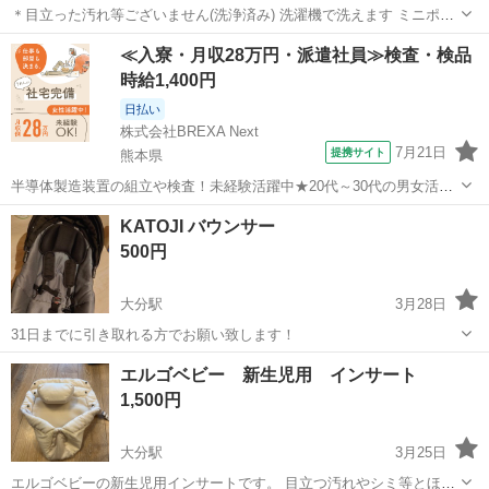
＊目立った汚れ等ございません(洗浄済み) 洗濯機で洗えます ミニポケ
ット付き ご理解ある方のみよろしくお願いします。 気になる事があれ
大分
日田市
日田駅
ベビー用品
ケラッタ
≪入寮・月収28万円・派遣社員≫検査・検品
ば気軽にコメント下さい。
時給1,400円
日払い
株式会社BREXA Next
7月21日
提携サイト
熊本県
半導体製造装置の組立や検査！未経験活躍中★20代～30代の男女活躍
中★ワンルーム寮完備！赴任旅費会社負担！マイカー通勤OK！無料駐
熊本
その他
KATOJI バウンサー
車場あり！正社員登用あり！《熊本県菊池郡大津町》 人気の工場のお
500円
仕事 ◇半導体製造装置の組立...
大分駅
3月28日
31日までに引き取れる方でお願い致します！
大分
大分市
大分駅
ベビー用品
KATOJI
エルゴベビー 新生児用 インサート
1,500円
大分駅
3月25日
エルゴベビーの新生児用インサートです。 目立つ汚れやシミ等とほと