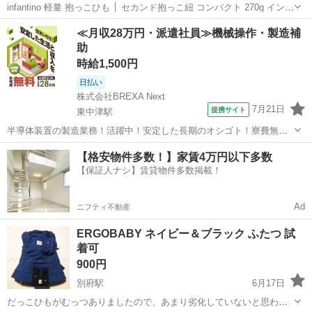
infantino 軽量 抱っこひも │ セカンド抱っこ紐 コンパクト 270g インフ
ァンティーノ おんぶ 洗える 【購入時価格】5000円ぐらい 【傷などの
大分
大分市
高城駅
ベビー用品
軽量
≪月収28万円・派遣社員≫機械操作・製造補
状態】とくに目立った傷はありません。 【アピールポイント】...
助
時給1,500円
日払い
株式会社BREXA Next
7月21日
提携サイト
東中津駅
半導体装置の製造業務！活躍中！安定した長期のオシゴト！寮費無料
★赴任旅費会社負担◎20代～40代の男性活躍中★未経験活躍中！高時
大分
中津市
東中津駅
その他
【格安物件多数！】家賃4万円以下多数
給1,500円！《大分県中津市》 人気の工場のお仕事 ◇半導体装置内部
【保証人ナシ】賃貸物件多数掲載！
のシート製造◇ ＊クリー...
Ad
ニフティ不動産
ERGOBABY ネイビー＆ブラック ふたつ 試
着可
900円
別府駅
6月17日
だっこひもがむっつありましたので、あまり劣化していないと思われ