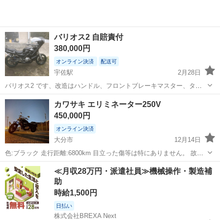
バリオス2 自賠責付
380,000円
オンライン決済
配送可
宇佐駅
2月28日
バリオス2 です、改造はハンドル、フロントブレーキマスター、タッ
クロールシート、テールカウル、ロケットカウル、マフラー、ウィン
大分
宇佐市
宇佐駅
カワサキ
自賠責
カワサキ エリミネーター250V
カー、スプロケなどです、タイヤ等消耗品もまだまだ余裕だとおもい
450,000円
ます、別途書なし丸車のシートテールな...
オンライン決済
大分市
12月14日
色:ブラック 走行距離:6800km 目立った傷等は特にありません。 故障
等も特に無いです。
大分
大分市
カワサキ
250V
≪月収28万円・派遣社員≫機械操作・製造補
助
時給1,500円
日払い
株式会社BREXA Next