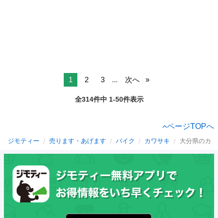
1
2
3
...
次へ
全314件中 1-50件表示
ページTOPへ
ジモティー
売ります・あげます
バイク
カワサキ
大分県のカワ