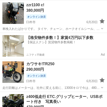
なります。年式は不明、距離は約35000キロです。最近外装をガンメタ
大分
大分市
カワサキ
zzr1100 c!
に全塗装しました。前後タイヤはまだあります。フロントパッド新品
380,000円
です。カスタム箇所はハンドル...
オンライン決済
臼杵市
6月20日
車検入れたばかりです。 タイヤ、チェーン、ホークオイルシール、リ
アハブダンパー、オイル、エレメント、ブレーキピストンシール前
大分
臼杵市
カワサキ
zzr1100
【格安物件多数！】家賃4万円以下多数
後、サイドスタンドセンサー、ニュートラルセンサー、キャブ内すべ
【保証人ナシ】賃貸物件多数掲載！
て、その他、 純正部品新品交換してます...
Ad
ニフティ不動産
カワサキ!TR250
290,000円
オンライン決済
臼杵市
6月20日
走行距離はメーターは、社外に変える前に、13000キロで今は、4800
キロ走ったので、17800キロです。 マフラー社外、その他カスタムし
大分
臼杵市
カワサキ
カスタム
z400低走行 ETC.グリップヒーター、USBポ
てます。 エンジンは、実動です。 自賠責10年10月まであります。 そ
ート付き 写真長い
の他問い合わせ下...