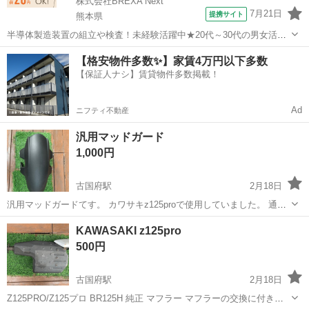
株式会社BREXA Next
7月21日
提携サイト
熊本県
半導体製造装置の組立や検査！未経験活躍中★20代～30代の男女活躍
中★ワンルーム寮完備！赴任旅費会社負担！マイカー通勤OK！無料駐
熊本
その他
【格安物件多数✨】家賃4万円以下多数
車場あり！正社員登用あり！《熊本県菊池郡大津町》 人気の工場のお
【保証人ナシ】賃貸物件多数掲載！
仕事 ◇半導体製造装置の組立...
Ad
ニフティ不動産
汎用マッドガード
1,000円
古国府駅
2月18日
汎用マッドガードてす。 カワサキz125proで使用していました。 通常
のリアフェンダーの後側に取り付けていました。 ボルトナットに錆等
大分
大分市
古国府駅
カワサキ
マッドガード
KAWASAKI z125pro
があります 写真で確認をお願い致します ノークレーム、ノーリターン
500円
でお願い致します
古国府駅
2月18日
Z125PRO/Z125プロ BR125H 純正 マフラー マフラーの交換に付き出