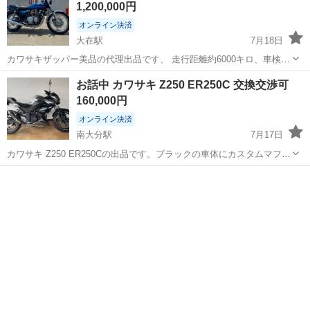
1,200,000円
オンライン決済
大在駅
7月18日
カワサキザッパー美品の代理出品です、 走行距離約6000キロ、車検自
賠責有り フルノーマル 機関良好 悪いとこありません。室内保管の
大分
大分市
大在駅
カワサキ
お話中 カワサキ Z250 ER250C 交換交渉可
極上車です。 本気で購入考え出る方のみにしかコメントは返せませ
160,000円
ん、 高価な品物なので現物確認...
オンライン決済
南大分駅
7月17日
カワサキ Z250 ER250Cの出品です。ブラックの車体にカスタムマフラ
ーが装着されており、スポーティな印象です。全体的に使用感や小傷
大分
大分市
南大分駅
カワサキ
タイヤ
が見られますが、走行に支障のある大きなダメージは見受けられませ
ん。詳細は画像にてご確認く...