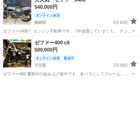
なんと！！！！！ 書類復活させましたので、手間がかかりちょこっと
540,000円
値上げします、… バイ...
オンライン決済
鶴崎駅
5月16日
ゼファーx400！ エンジン不動車です。 7年放置していました。 ナンバ
ーは返納し、もちろん車検もありません。 書類復活させましたので、
大分
大分市
鶴崎駅
カワサキ
不動
ゼファー400 c6
手間がかかりちょこっと値上げします、… バイク詳しい方や、オーバ
500,000円
ーホールして乗り...
オンライン決済
配送可
宇佐駅
2月28日
ゼファー400 書類付の組み上げ途中です、全バラにしてフレーム、エ
ンジン塗装して足回りを仮組みしてエンジンを載せたどこで放置して
大分
宇佐市
宇佐駅
カワサキ
実家
ます、放置不動車を買いバラす前に圧縮はかったら全部10前後ありま
したのでキャブ掃除で始動すると...