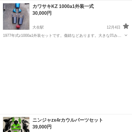
品いたします。 色褪せや細かな腐食などがあります。 中古品ですので
大分
大分市
古国府駅
カワサキ
プロ
カワサキKZ 1000a1外装一式
汚れキズ、サビなどがあります。 写真にてご確認お願い致します。 ノ
30,000円
ークレーム...
大在駅
12月4日
1977年式z1000a1外装セットです。傷錆などあります。大きな凹みや
穴はないと思います。予備にいかがでしょうか？他にもパーツがいろ
大分
大分市
大在駅
カワサキ
一式
いろありますのでお気軽にお問い合わせください。
ニンジャzx4rカウルパーツセット
39,000円