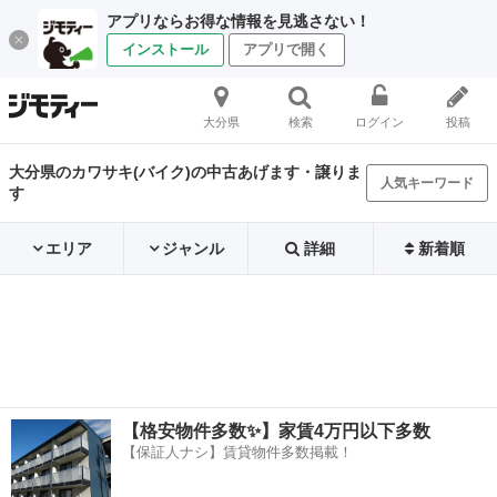
アプリならお得な情報を見逃さない！
インストール
アプリで開く
大分県
検索
ログイン
投稿
大分県のカワサキ(バイク)の中古あげます・譲りま
人気キーワード
す
エリア
ジャンル
詳細
新着順
【格安物件多数✨】家賃4万円以下多数
【保証人ナシ】賃貸物件多数掲載！