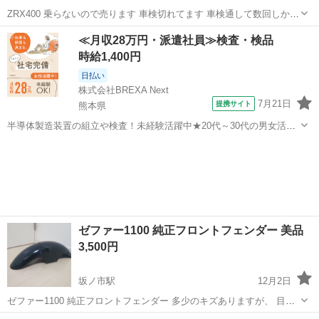
ZRX400 乗らないので売ります 車検切れてます 車検通して数回しか乗
ってないのでこのまま通ると思います ※5ヶ月ほど乗ってなくバッテ
大分
大分市
鶴崎駅
カワサキ
ZRX
≪月収28万円・派遣社員≫検査・検品
リー上がってます ※キャブレターOH必要かも ※最後乗った時はセル
時給1,400円
一発走る曲がる問題無し...
日払い
株式会社BREXA Next
7月21日
提携サイト
熊本県
半導体製造装置の組立や検査！未経験活躍中★20代～30代の男女活躍
中★ワンルーム寮完備！赴任旅費会社負担！マイカー通勤OK！無料駐
熊本
その他
車場あり！正社員登用あり！《熊本県菊池郡大津町》 人気の工場のお
仕事 ◇半導体製造装置の組立...
ゼファー1100 純正フロントフェンダー 美品
3,500円
坂ノ市駅
12月2日
ゼファー1100 純正フロントフェンダー 多少のキズありますが、 目立
つような キズもなく キレイです！ 色は ブラックに 少しブルーパール