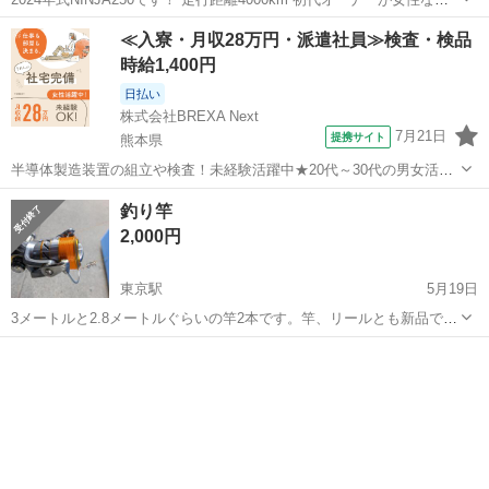
でシート高が3cmほど低い仕様になっています。 フレームスライダー
大分
別府市
別府駅
カワサキ
≪入寮・月収28万円・派遣社員≫検査・検品
付き USB充電、スマホホルダー付き 屋内保管 現車確認可能 ＊名義変
時給1,400円
更も...
日払い
株式会社BREXA Next
7月21日
提携サイト
熊本県
半導体製造装置の組立や検査！未経験活躍中★20代～30代の男女活躍
中★ワンルーム寮完備！赴任旅費会社負担！マイカー通勤OK！無料駐
熊本
その他
釣り竿
車場あり！正社員登用あり！《熊本県菊池郡大津町》 人気の工場のお
2,000円
仕事 ◇半導体製造装置の組立...
東京駅
5月19日
3メートルと2.8メートルぐらいの竿2本です。竿、リールとも新品です
が5年ほど自宅保管してました。
大分
臼杵市
東京駅
カワサキ
釣り竿