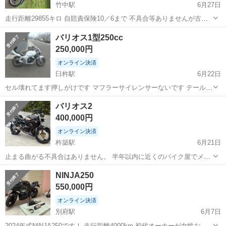
竹中駅
6月27日
走行距離29855キロ 自賠責保険10／6まで 不具合等ありませんが古い
車両なので3Nでお願いします。 フロントブレーキ交換 エンジンオイ
大分
大分市
竹中駅
カワサキ
バリオス1型250cc
ル交換 クーラント 昨年交換 プラグ イリジウムに交換 RPMマフラ
250,000円
ー（本物❓） タイ...
オンライン決済
臼杵駅
6月22日
セル壊れてます押しがけです マフラーサイレンサーないです テールカ
ウル一部割れています 現在塗装途中です。 アクセルワイヤー切れてま
大分
臼杵市
臼杵駅
カワサキ
バリオス2
す ウインカー無いです。 アクセルワイヤーとウインカーの修理代は
400,000円
購入額から引いてお売りしま...
オンライン決済
杵築駅
6月21日
止まる曲がる不具合はありません。 半年以内に近くのバイク屋でメン
テナンスと前後タイヤ新品交換、ブレーキパッドの交換を行っていま
大分
国東市
杵築駅
カワサキ
NINJA250
す。 またバッテリーとオイル交換はしています。 カウルもあります
550,000円
が、外しています。 ハンドルは現...
オンライン決済
別府駅
6月7日
2024年式NINJA250です！ 走行距離4000km 初代オーナーが女性なの