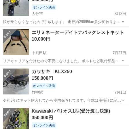
オンライン決済
大分市
8月3日
娘が乗らなくなったので手放します。 走行約29895km多少変わりま
す。 実動車 セルでエンジンかかります アップハン マーシャルライ
大分
大分市
カワサキ
エリミネーターデイトナバックレストキット
ト タックロールシート RPMマフラー タイヤ山7〜８分 オイル、...
10,000円
中判田駅
7月27日
リアキャリアを付けたので不要になりました。ボルトなど取付部品は
揃ってます 近くの方は受け渡し可能です
大分
大分市
中判田駅
カワサキ
カワサキ KLX250
150,000円
オンライン決済
竹中駅
7月1日
令和3年にネット購入してから室内保管してます。年式は車検証に記載
がありませんので不明です。型式LX２５０E、原動機の形式
大分
大分市
竹中駅
カワサキ
Kawasaki バリオス1型(受け渡し決定)
LX250DE、４ストキャブ、セルなしキックのみ、バッテリーレス、ハ
350,000円
ンドルグリップ左右は交換必要です。走...
オンライン決済