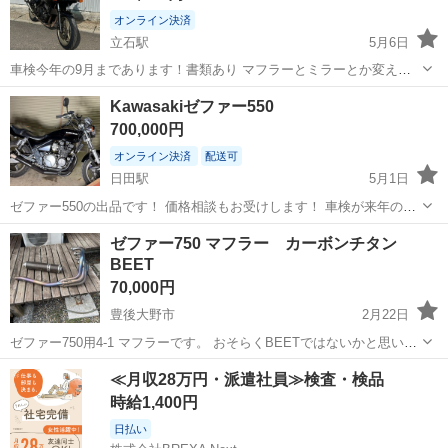
オンライン決済
立石駅
5月6日
車検今年の9月まであります！書類あり マフラーとミラーとか変えた
ら車検通ると思います フロント左ウィンカー割れてます 外装赤から黒
大分
杵築市
立石駅
カワサキ
ニンジャ
Kawasakiゼファー550
に自家塗装！ Rダミードラレコあり USBソケットは、付けました！ 社
700,000円
外マフラー 前の持ち主...
オンライン決済
配送可
日田駅
5月1日
ゼファー550の出品です！ 価格相談もお受けします！ 車検が来年の5
月頃まで残っています。 エンジンはとても調子が良く同調もしっかり
大分
日田市
日田駅
カワサキ
エンジン
ゼファー750 マフラー カーボンチタン
とれています！ モリワキの車検対応マフラーを付けています。 不具合
BEET
としてはフューエルメーター...
70,000円
豊後大野市
2月22日
ゼファー750用4-1 マフラーです。 おそらくBEETではないかと思いま
す。 サイレンサーに傷があります。 後は質問からお願いします。
大分
豊後大野市
カワサキ
チタン
≪月収28万円・派遣社員≫検査・検品
時給1,400円
日払い