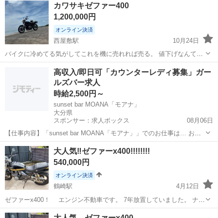
大分
大分市
坂ノ市駅
カワサキ
フェンダー
カワサキゼファー400
入ってます。 ※中古品扱いになるので、 購入後のクレーム等は受付ま
1,200,000円
せん...
オンライン決済
西屋敷駅
10月24日
バイクに冷めてる気がしてこれを機に売れれば売る。 値下げなんてし
ないよ。ニコニコ現金で。 車検通して2年しか乗って無いし今は車検
大分
宇佐市
西屋敷駅
カワサキ
シート
高収入/即日可「カウンターレディ募集」ガー
切れ。 一度だけバイクを倒してしまった機に、フロントフォークとブ
ルズバー求人
レーキ全般とエンジン腰上はオー...
時給2,500円～
sunset bar MOANA「モアナ」
大分県
スポンサー：求人ボックス
08月06日
【仕事内容】「sunset bar MOANA「モアナ」」でのお仕事は… お客
様に美味しいお酒を作ってご提供 一緒に楽しくお喋り これだけでOK
アルバイト・パート
大人気‼️ゼファーx400!!!!!!!!
対面接客なので、ナイトワークが初めての子でも安心ですよ! 「私にで
540,000円
きるかな…」と心配...
オンライン決済
鶴崎駅
4月12日
ゼファーx400！ エンジン不動車です。 7年放置していました。 ナン
バーは返納し、もちろん車検もありません。 の投稿をしてましたが、
大分
大分市
鶴崎駅
カワサキ
不動
大人気 ゼファーx400