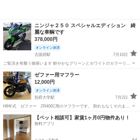
ニンジャ２５０ スペシャルエディション 綺
麗な車輌です
378,000円
オンライン決済
古国府駅
7月10日
ご覧頂き有難う御座います 鮮やかなグリーンとホワイトのカラーリン
グが特徴的な スペシャルエディションKawasaki Ninja２５０ ２代目で
大分
大分市
古国府駅
カワサキ
ゼファー用マフラー
す 中古車相場では５０万円前後です 走行距離 25,898キロ...
12,000円
オンライン決済
別府大学駅
7月2日
H8年式 ゼファー ZR400C用のマフラーです。 割れもなくそのまま
使用できます。
大分
別府市
別府大学駅
カワサキ
【ペット相談可】家賃1ヶ月0円物件あり！
無料アプリ
Ad
ニフティ不動産