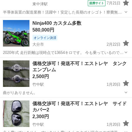
7月21日
提携サイト
東中津駅
半導体装置の製造業務！活躍中！安定した長期のオシゴト！寮費無料
★赴任旅費会社負担◎20代～40代の男性活躍中★未経験活躍中！高時
大分
中津市
東中津駅
その他
Ninja400 カスタム多数
給1,500円！《大分県中津市》 人気の工場のお仕事 ◇半導体装置内部
580,000円
のシート製造◇ ＊クリー...
オンライン決済
大分市
2月22日
2020年式 走行距離は現時点で13654キロです。 今も乗っているので多
少伸びます。 低速走行時に1度右側に転しており傷が2箇所程度ありま
大分
大分市
カワサキ
GSXR
価格交渉可！発送不可！エストレヤ タンク
す。スライダーを付けていたので助かりました。 不具合はありませ
エンブレム
ん。 カスタム多数、...
2,500円
竹中駅
1月20日
曲がりありません。
大分
大分市
竹中駅
カワサキ
エストレヤ
価格交渉可！発送不可！エストレヤ サイド
カバー2
2,300円
竹中駅
1月20日