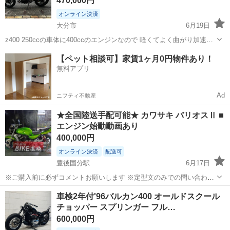
470,000円
オンライン決済
大分市
6月19日
z400 250ccの車体に400ccのエンジンなので 軽くてよく曲がり加速も
400ccツインエンジンでは最強クラスです！ 装備重量166キロ シート
大分
大分市
カワサキ
グリップヒーター
【ペット相談可】家賃1ヶ月0円物件あり！
高785ミリなので足付きもかなり良いです。 今まで10数台乗り継いで
無料アプリ
きま...
Ad
ニフティ不動産
★全国陸送手配可能★ カワサキ バリオスⅡ ■
エンジン始動動画あり
400,000円
オンライン決済
配送可
豊後国分駅
6月17日
※ご購入前に必ずコメントお願いします ※定型文のみでの問い合わせ
には返信いたしかねます ※表記の価格は店頭価格です。オンライン決
大分
大分市
豊後国分駅
カワサキ
動画
車検2年付'96バルカン400 オールドスクール
済ご希望の場合は、別途手数料がかかります。 ※説明文を読まずに問
チョッパー スプリンガー フル…
い合わせされる方が増えてお...
600,000円