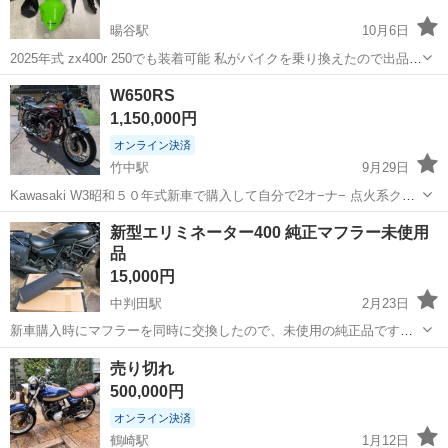
暘谷駅
10月6日
2025年式 zx400r 250でも装着可能 私がバイクを乗り換えたので出品い
たします❗️ 左サイドカウルのみありません。 シートカウルとスクリー
大分
速見郡
暘谷駅
カワサキ
ニンジャ
W650RS
ンのみ社外です シートカウルは新品です 写真には写っていませんが
1,150,000円
インナ...
オンライン決済
竹中駅
9月29日
Kawasaki W3昭和５０年式新車で購入して自分で2オ−ナ− 点火系クラ
ッチ板整備済 キック1.2回で始動します 残念ながらマフラーW1用が付
大分
大分市
竹中駅
カワサキ
Kawasaki
新型エリミネーター400 純正マフラー未使用
いてますが 当時ナンバープレートだけでも価値が全然違います
品
15,000円
中判田駅
2月23日
新車購入時にマフラーを同時に交換したので、未使用の純正品です。
配送不可のため、現物確認の上、納得して購入していただける方のみ
大分
大分市
中判田駅
カワサキ
エリミネーター
売り切れ
の対応です。
500,000円
オンライン決済
鶴崎駅
1月12日