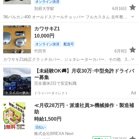
オンライン決済
別府大学駅
6月16日
'96バルカン400 オールドスクールチョッパー フルカスタム 去年整備
済み から車庫保管 VULCAN400-Ⅱ/バルカンクラシック /ドリフター
大分
別府市
別府大学駅
カワサキ
カワサキZ1
年式平成8年2月 走行不明 車検 2年付８／７取得 2名乗車 車検には...
10,000円
オンライン決済
配送可
竹田市
6月9日
カワサキZ1純正クラッチカバー、ジェネレーターカバー、その他 3点
になります。キズも無く比較的綺麗です。着払いで発送致します。
大分
竹田市
カワサキ
ジェネレーター
【未経験OK🚚】月収30万↑中型免許ドライバ
ー募集
完全週休2日で安定転職
Ad
ドライバーダイレクト
≪月収28万円・派遣社員≫機械操作・製造補
助
時給1,500円
日払い
株式会社BREXA Next