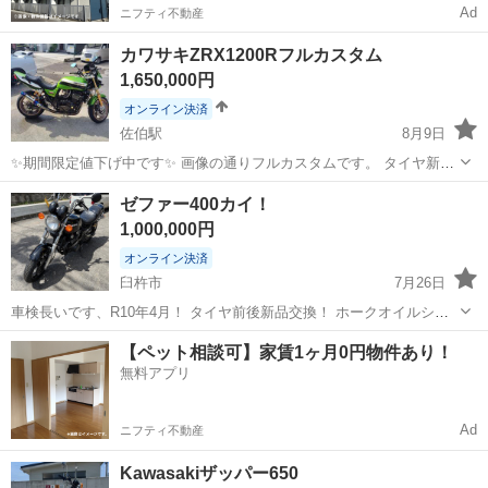
Ad
ニフティ不動産
カワサキZRX1200Rフルカスタム
1,650,000円
オンライン決済
佐伯駅
8月9日
✨期間限定値下げ中です✨ 画像の通りフルカスタムです。 タイヤ新品
にしました 年式相応の小キズは有りますが、非常にキレイなバイクで
大分
佐伯市
佐伯駅
カワサキ
フルカスタム
ゼファー400カイ！
す。お問い合わせお待ちしております！
1,000,000円
オンライン決済
臼杵市
7月26日
車検長いです、R10年4月！ タイヤ前後新品交換！ ホークオイルシー
ル交換済み！ オイル、フィルター交換済み！ 委託販売です。 現車確
大分
臼杵市
カワサキ
【ペット相談可】家賃1ヶ月0円物件あり！
認！ 走行距離33380キロ！ その他問い合わせ下さい。
無料アプリ
Ad
ニフティ不動産
Kawasakiザッパー650