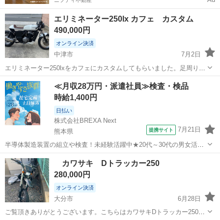
エリミネーター250lx カフェ カスタム
490,000円
オンライン決済
中津市
7月2日
エリミネーター250lxをカフェにカスタムしてもらいました。足周りノ
ーマルのままタイヤを前後新品、タンク、シートカウル、フロントフ
大分
中津市
カワサキ
エリミネーター
≪月収28万円・派遣社員≫検査・検品
ェンダー、アンダーカウルを塗装屋さんにパールホワイトに塗装して
時給1,400円
もらってます。チェカーフラッグ風...
日払い
株式会社BREXA Next
7月21日
提携サイト
熊本県
半導体製造装置の組立や検査！未経験活躍中★20代～30代の男女活躍
中★ワンルーム寮完備！赴任旅費会社負担！マイカー通勤OK！無料駐
熊本
その他
カワサキ Dトラッカー250
車場あり！正社員登用あり！《熊本県菊池郡大津町》 人気の工場のお
280,000円
仕事 ◇半導体製造装置の組立...
オンライン決済
大分市
6月28日
ご覧頂きありがとうございます。こちらはカワサキDトラッカー250に