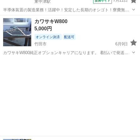
7月21日
提携サイト
東中津駅
半導体装置の製造業務！活躍中！安定した長期のオシゴト！寮費無料
★赴任旅費会社負担◎20代～40代の男性活躍中★未経験活躍中！高時
大分
中津市
東中津駅
その他
カワサキW800
給1,500円！《大分県中津市》 人気の工場のお仕事 ◇半導体装置内部
5,000円
のシート製造◇ ＊クリー...
オンライン決済
配送可
竹田市
6月9日
カワサキW800純正オプションキャリアになります。 着払いで発送致
します。
大分
竹田市
カワサキ
キャリア