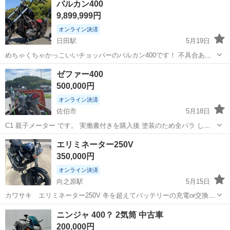
バルカン400
9,899,999円
オンライン決済
日田駅
5月19日
めちゃくちゃかっこいいチョッパーのバルカン400です！ 不具合あり
ません！ めっちゃいい音出します！ 金額は話してきまたいと思ってま
大分
日田市
日田駅
カワサキ
バルカン
ゼファー400
す！ めちゃくちゃ大事な人から譲ってもらったので大切に乗ってくれ
500,000円
る方探してます！
オンライン決済
佐伯市
5月18日
C1 親子メーター です。 実働書付きを購入後 塗装のため全バラ しま
したが時間がなく そのままになっています。 支払いは手渡しです。
大分
佐伯市
カワサキ
メーター
エリミネーター250V
350,000円
オンライン決済
向之原駅
5月15日
カワサキ エリミネーター250V 冬を超えてバッテリーの充電or交換が
必要なタイミングで自賠責保険の期間満了に伴って 出品します！ 昨年
大分
由布市
向之原駅
カワサキ
250V
ニンジャ 400？ 2気筒 中古車
11月が最後に始動した日になりますが おそらく充電でエンジンは始動
200,000円
すると思われます！...