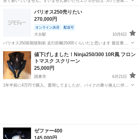
全く磨いていません。すいません磨いたらエクボが目立つので塗装ベ
ースとお考え下さい。
大分
大分市
竹中駅
カワサキ
エストレヤ
バリオス250売りたい
270,000円
オンライン決済
配送可
大分駅
10月6日
バリオス250前期規制前 走行距離25000くらいだと思います 最近乗っ
てなくマフラーないです エンジンはかかりました 欲しい方値段次第で
大分
大分市
大分駅
カワサキ
エンジン
値下げしました！Ninja250/300 10R風 フロン
売ります 急ぎじゃないです
トマスク スクリーン
25,000円
国東市
6月21日
1年半前に4万円で購入。愛用してましたが、バイクの乗り換えに伴っ
て売りに出すことにしました。 海外製品の為、日本では希少な品で
大分
国東市
カワサキ
乗り換え
す。 付けていましたが品質的にも問題はありませんでした。 多少の使
用感があり、小傷や汚れはあります...
ゼファー400
145,000円