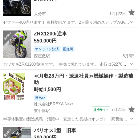
大分市
12月22日
ゼファー400売ります！ 車検切れてます。2人乗り用のステップがあり
ません！ クラッチのとこの配線がはずれていますがすぐつくみたいで
大分
大分市
カワサキ
クラッチ
ZRX1200r逆車
す。 9月25日現在エンジンかかります！ 値下げ考えます。 タイヤのめ
550,000円
があまりない...
オンライン決済
配送可
西屋敷駅
8月6日
カワサキZRX1200r逆車です。 車検は切れています。 走行は52270キ
ロですがとても調子がいいです！ 改造点 フルエキマフラー ETC(軽自
大分
宇佐市
西屋敷駅
カワサキ
≪月収28万円・派遣社員≫機械操作・製造補
動車登録) ウィンカーLED ライトLED メーターライト シールド フェン
助
ダ...
時給1,500円
日払い
株式会社BREXA Next
7月21日
提携サイト
東中津駅
半導体装置の製造業務！活躍中！安定した長期のオシゴト！寮費無料
★赴任旅費会社負担◎20代～40代の男性活躍中★未経験活躍中！高時
大分
中津市
東中津駅
その他
バリオス1型 旧車
給1,500円！《大分県中津市》 人気の工場のお仕事 ◇半導体装置内部
300,000円
のシート製造◇ ＊クリー...