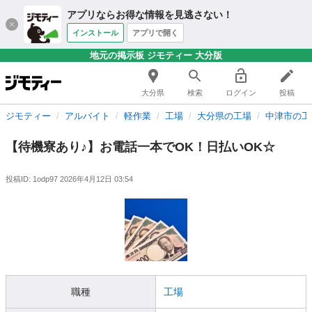
アプリならお得な情報を見逃さない！
インストール
アプリで開く
地元の掲示板 ジモティー 大分版
大分県
検索
ログイン
投稿
ジモティー
アルバイト
軽作業
工場
大分県の工場
中津市の工
【待機寮あり♪】お電話一本でOK！日払いOK☆
投稿ID: 1odp97
2026年4月12日 03:54
職種
工場