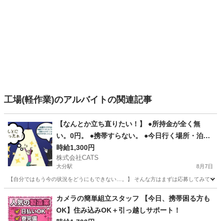
工場(軽作業)のアルバイトの関連記事
【なんとか立ち直りたい！】 ●所持金が全く無
い。0円。 ●携帯すらない。 ●今日行く場所・泊る
ところが無い。即対応! 状況次第で支援もOK! こ
時給1,300円
株式会社CATS
んな状況でも応募OK!! -大分
大分駅
8月7日
【自分ではもう今の状況をどうにもできない…。】 そんな方はまずは応募してみてください
大分
大分市
大分駅
仕分け
給料
カメラの簡単組立スタッフ 【今日、携帯困る方も
OK】住み込みOK＋引っ越しサポート！