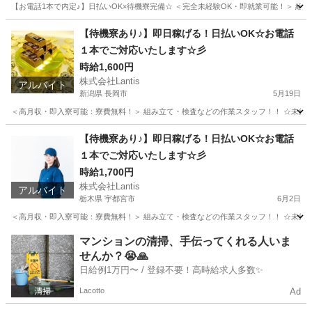
【お電話1本で内定♪】日払いOK×待機寮完備☆ ＜完全未経験OK・即就業可能！＞ 組み立て
徳島
徳島市
工場
時給
【待機寮あり♪】即日稼げる！日払いOK☆お電話
１本でご対応いたします☆彡
時給1,600円
株式会社Lantis
アルバイト
新潟県 長岡市
5月19日
＜高月収・即入寮可能：寮費無料！＞ 組み立て・検査などの作業スタッフ！！ ☆未経験でも
新潟
長岡市
工場
時給
【待機寮あり♪】即日稼げる！日払いOK☆お電話
１本でご対応いたします☆彡
時給1,700円
株式会社Lantis
アルバイト
栃木県 宇都宮市
6月2日
＜高月収・即入寮可能：寮費無料！＞ 組み立て・検査などの作業スタッフ！！ ☆未経験でも
栃木
宇都宮市
工場
時給
マンションの清掃、手伝ってくれる人いま
せんか？😭🙏
日給例1万円〜 / 登録不要！高時給求人多数✨
Lacotto
Ad