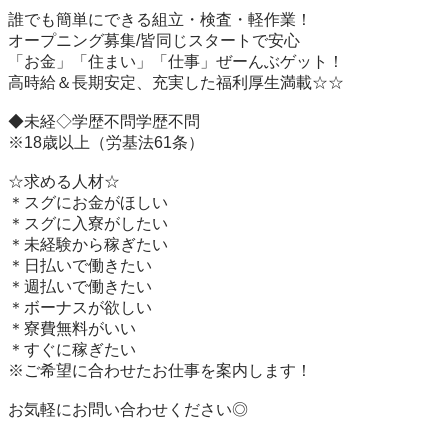
誰でも簡単にできる組立・検査・軽作業！

オープニング募集/皆同じスタートで安心　　　　

「お金」「住まい」「仕事」ぜーんぶゲット！　　　　　

高時給＆長期安定、充実した福利厚生満載☆☆

◆未経◇学歴不問学歴不問

※18歳以上（労基法61条）

☆求める人材☆

＊スグにお金がほしい

＊スグに入寮がしたい

＊未経験から稼ぎたい

＊日払いで働きたい

＊週払いで働きたい

＊ボーナスが欲しい

＊寮費無料がいい　

＊すぐに稼ぎたい

※ご希望に合わせたお仕事を案内します！

お気軽にお問い合わせください◎