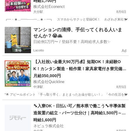
時給1,700円
株式会社Econenct
大分駅
8月6日
┏━・★…━━――━…★・━┓ スマホからサクッと登録OK！ わざわざ来社する必要
大分
大分市
大分駅
工場
スタッフ
マンションの清掃、手伝ってくれる人いま
せんか？😭🙏
日給例1万円〜 / 登録不要！高時給求人多数✨
Lacotto
Ad
【入社祝い金最大90万円💰】短期OK！未経験O
K！カンタン製造・軽作業！家具家電付き寮完備
🏠
月給350,000円
株式会社Quickline
中津駅
8月5日
"🌟 アピールポイント 「手っ取り早く、まとまったお金が欲しい！」 「今の生活を抜け
大分
大分市
中津駅
工場
時給
🔧入寮OK・日払い可／熊本県で働こう🔧半導体製
造装置の組立・パーツ仕分け｜高時給1,500円～1,
700円｜日払いOK｜土日祝休み｜熊本県菊池市
時給1,600円
ネビュラ株式会社
【139985】