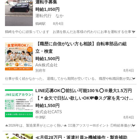
運転手募集
時給1,050円
運転代行 なか
鶴崎駅
8月4日
鶴崎を中心に頑張っています お酒を飲んだお客様の代わりにお車を運転する仕事です
大分
大分市
鶴崎駅
運転代行
【職歴に自信がない方も相談】自転車部品の組
立・検査
時給1,500円
Ark株式会社
別府市
8月4日
仕事が長く続かなかった。 退職してから期間が空いている。 職歴や転職回数が気になり
大分
別府市
工場
電動
LINE応募OK⭕️前払い可能100％⭕️※最大1.5万円
【＊金欠で日払い欲しいOK💸⚫スグ家を見つけた
いOK🏠＊】今年の工場求人は、🔥好条件🔥が多い
時給1,550円
株式会社CATS
💯 -中津
中津駅
8月4日
🔥2026年は、製造業界がとにかく熱い🔥 ❤️‍🔥激アツスリーIIIポイント ①時給単価が大幅アップ
大分
中津市
中津駅
仕分け
個室
≪月収28万円・派遣社員≫機械操作・製造補助