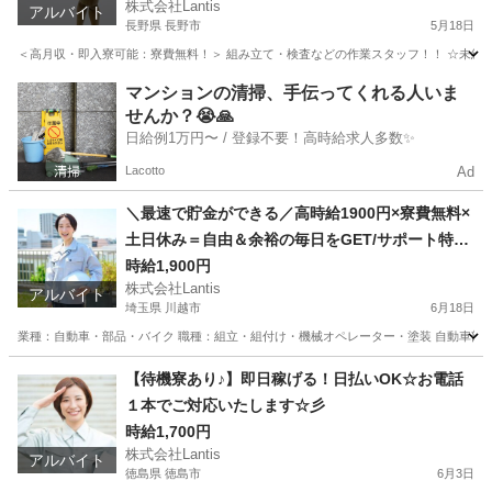
株式会社Lantis
アルバイト
長野県 長野市
5月18日
＜高月収・即入寮可能：寮費無料！＞ 組み立て・検査などの作業スタッフ！！ ☆未経験でも
長野
長野市
工場
時給
マンションの清掃、手伝ってくれる人いま
せんか？😭🙏
日給例1万円〜 / 登録不要！高時給求人多数✨
Lacotto
Ad
＼最速で貯金ができる／高時給1900円×寮費無料×
土日休み＝自由＆余裕の毎日をGET/サポート特典
あり♪
時給1,900円
株式会社Lantis
アルバイト
埼玉県 川越市
6月18日
業種：自動車・部品・バイク 職種：組立・組付け・機械オペレーター・塗装 自動車部品の
埼玉
川越市
工場
無料
【待機寮あり♪】即日稼げる！日払いOK☆お電話
１本でご対応いたします☆彡
時給1,700円
株式会社Lantis
アルバイト
徳島県 徳島市
6月3日