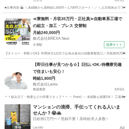
大分市
8月5日
■仕事内容 🏭 ＼未経験から高時給1,500円～1,700円スタート！／ ＼土日祝休みで
大分
大分市
軽作業
オンライン
≪寮無料・月収35万円・正社員≫自動車系工場で
の組立・加工・プレス 交替制
月給240,000円
株式会社BREXA Next
今津駅
提携サイト
【タトゥー・和彫りOK】年間休日122日でお休み多めの自動車製造◎／月収例35万円
大分
中津市
今津駅
その他
【即日仕事が見つかる☆】日払いOK♪待機寮完備
で住まいも安心！
時給1,800円
株式会社Lantis
東国東郡
8月5日
＊＊組み立て・検査などの作業スタッフ＊＊ --- Point1 --- 未経験も就業OK！
大分
東国東郡
工場
スタッフ
マンションの清掃、手伝ってくれる人いま
せんか？😭🙏
日給例1万円〜 / 登録不要！高時給求人多数✨
Lacotto
Ad