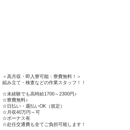
＜高月収・即入寮可能：寮費無料！＞

組み立て・検査などの作業スタッフ！！

☆未経験でも高時給1700～2300円♪

☆寮費無料♪　　　

☆日払い・週払いOK（規定）

☆月収40万円～可

☆ボーナス有

☆赴任交通費も全てご負担可能します！　　
