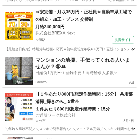
大分
中津市
軽作業
無料
≪寮完備・月収35万円・正社員≫自動車系工場で
の組立・加工・プレス 交替制
月給240,000円
株式会社BREXA Next
今津駅
提携サイト
【最短当日内定】特別賞与総額70万円★初年度想定年収466万円！更新インセンティブ
大分
中津市
今津駅
その他
マンションの清掃、手伝ってくれる人いま
せんか？😭🙏
日給例1万円〜 / 登録不要！高時給求人多数✨
Lacotto
Ad
【１件あたり800円/想定作業時間：15分】 共用部
清掃_掃きのみ_-5世帯
１件あたり800円/想定作業時間：15分
ご近所ワーク株式会社
大分市
8月4日
＼年齢＆経験不問／＼スマホで簡単報告♪／ ＼マニュアル完備／＼スキマ時間のお小遣い稼
大分
大分市
その他
1件