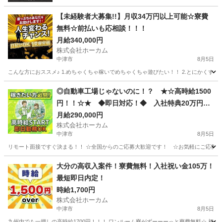
【未経験者大募集!!】月収34万円以上可能☆寮費
無料☆前払いも応相談！！！
月給340,000円
株式会社ホーカム
中津市
8月5日
こんな方におススメ♪ 1.めちゃくちゃ稼いでめちゃくちゃ遊びたい！！ 2.とにかくすぐ
大分
中津市
工場
給料
◎自動車工場じゃないのに！？ ★☆高時給1500
円！！☆★ ◆即日対応！◆ 入社特典20万円支
給！！ 細かな部品の製造に関わるお仕事です！
月給290,000円
株式会社ホーカム
中津市
8月5日
リモート面接ですぐ決まる！！ ☆全国からのご応募大歓迎です！ ☆お気軽にご応募く
大分
中津市
軽作業
自動車
大分の高収入案件！寮費無料！入社祝い金105万！
最短即日内定！
時給1,700円
株式会社ホーカム
中津市
8月5日
九州内でも一押しの高時給1700円！！！ ワンルーム寮がずーーーっと寮費無料☆ 初年度