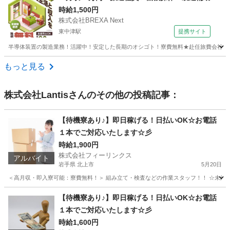
時給1,500円
株式会社BREXA Next
東中津駅
提携サイト
半導体装置の製造業務！活躍中！安定した長期のオシゴト！寮費無料★赴任旅費会社負担◎2
大分
中津市
東中津駅
その他
もっと見る
株式会社Lantis
さんのその他の投稿記事：
【待機寮あり♪】即日稼げる！日払いOK☆お電話
１本でご対応いたします☆彡
時給1,900円
株式会社フィーリンクス
アルバイト
岩手県 北上市
5月20日
＜高月収・即入寮可能：寮費無料！＞ 組み立て・検査などの作業スタッフ！！ ☆未経験でも
岩手
北上市
軽作業
時給
【待機寮あり♪】即日稼げる！日払いOK☆お電話
１本でご対応いたします☆彡
時給1,600円