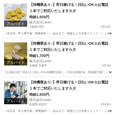
広島
安芸郡
工場
時給
【待機寮あり♪】即日稼げる！日払いOK☆お電話
１本でご対応いたします☆彡
時給1,600円
株式会社Lantis
アルバイト
大阪府 堺市
5月21日
＜高月収・即入寮可能：寮費無料！＞ 組み立て・検査などの作業スタッフ！！ ☆未経験でも
大阪
堺市
工場
時給
【待機寮あり♪】即日稼げる！日払いOK☆お電話
１本でご対応いたします☆彡
時給1,700円
株式会社Lantis
アルバイト
京都府 京都市
6月3日
【お電話1本で内定♪】日払いOK×待機寮完備☆ ＜完全未経験OK・即就業可能！＞ 組み立て
京都
京都市
工場
時給
【待機寮あり♪】即日稼げる！日払いOK☆お電話
１本でご対応いたします☆彡
時給1,600円
株式会社Lantis
アルバイト
佐賀県 佐賀市
5月24日
＜高月収・即入寮可能：寮費無料！＞ 組み立て・検査などの作業スタッフ！！ ☆未経験でも