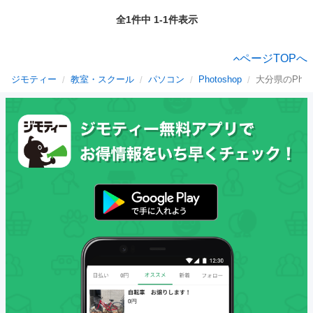
全1件中 1-1件表示
ページTOPへ
ジモティー
教室・スクール
パソコン
Photoshop
大分県のPhoto