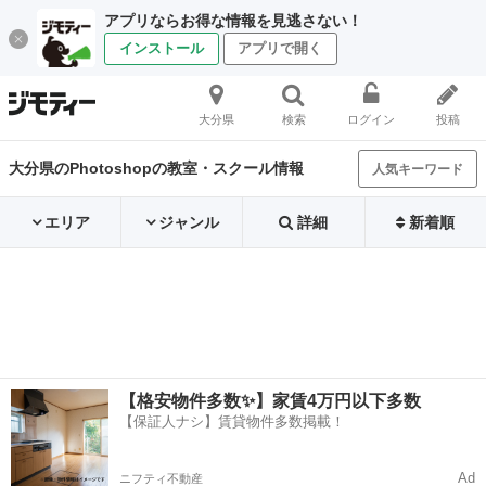
アプリならお得な情報を見逃さない！
インストール
アプリで開く
大分県
検索
ログイン
投稿
大分県のPhotoshopの教室・スクール情報
人気キーワード
エリア
ジャンル
詳細
新着順
【格安物件多数✨】家賃4万円以下多数
【保証人ナシ】賃貸物件多数掲載！
Ad
ニフティ不動産