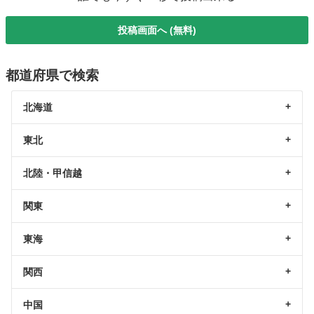
投稿画面へ (無料)
都道府県で検索
北海道
東北
北陸・甲信越
関東
東海
関西
中国