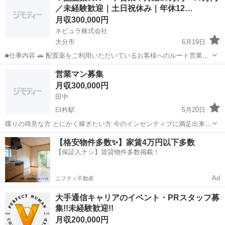
／未経験歓迎｜土日祝休み｜年休12…
問や知人・友人への保険勧誘は一切あ...
月収300,000円
ネビュラ株式会社
大分市
6月19日
■仕事内容 🚗 配置薬をご利用いただいているお客様へのルート営業を
担当していただきます。 飛び込み営業ではなく、既存のお客様への定
大分
大分市
営業
未経験
営業マン募集
期訪問が中心のため、未経験の方でもスタートしやすい営業職です。
月収300,000円
創業90年以上の...
田中
臼杵駅
5月20日
喋りの得意な方 とにかく稼ぎたい方 今のインセンティブに満足出来て
いない方 一緒にやりましょう！
大分
臼杵市
臼杵駅
販売
営業マン
【格安物件多数✨】家賃4万円以下多数
【保証人ナシ】賃貸物件多数掲載！
Ad
ニフティ不動産
大手通信キャリアのイベント・PRスタッフ募
集!!未経験歓迎!!
月収200,000円