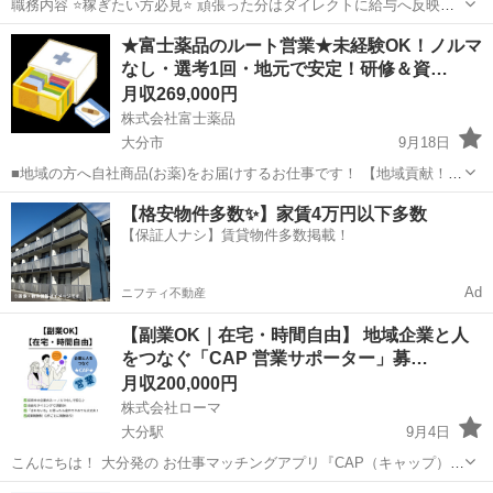
職務内容 ⭐稼ぎたい方必見⭐ 頑張った分はダイレクトに給与へ反映さ
せますので、しっかり高収入が目指せます❗ ✅完全反響の出張買取営業
大分
大分市
大分駅
ルートセールス
未経験
★富士薬品のルート営業★未経験OK！ノルマ
となります。 ✅基本は担当エリアへの直行直帰スタイルです！ ✅独り
なし・選考1回・地元で安定！研修＆資…
立ち後は1日5件程度の個...
月収269,000円
株式会社富士薬品
大分市
9月18日
■地域の方へ自社商品(お薬)をお届けするお仕事です！ 【地域貢献！・
地域密着・お話大好き！・感謝される！】 このワードにグッとくる
大分
大分市
ルートセールス
未経験
【格安物件多数✨】家賃4万円以下多数
方！大募集‼ ※訪問先はすでにご利用いただいているお客様を中心に
【保証人ナシ】賃貸物件多数掲載！
スタート✨ 慣れる...
Ad
ニフティ不動産
【副業OK｜在宅・時間自由】 地域企業と人
をつなぐ「CAP 営業サポーター」募…
月収200,000円
株式会社ローマ
大分駅
9月4日
こんにちは！ 大分発の お仕事マッチングアプリ『CAP（キャップ）』
を運営している株式会社ローマです。 ただいま、地域の企業と人をつ
大分
大分市
大分駅
営業
成果報酬型