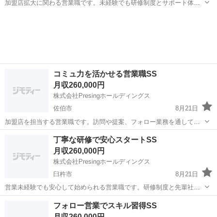
加盟店拡大に関わる営業職です。未経験でも研修制度とサポート体制
が整っており、安心してスタートできます。訪問や提案、フォローを
大分
佐伯市
営業
未経験
通して実践的な営業スキルを習得できます。 【仕事内容】 ・新規加盟
店開拓 ・既存店舗フォロー ...
コミュ力を活かせる営業職SS
月収260,000円
株式会社Presingホールディングス
佐伯市
8月21日
加盟店を担当する営業職です。訪問や提案、フォロー業務を通して、
コミュニケーション力や交渉力を実践的に身につけることができま
大分
佐伯市
営業
営業職
丁寧な研修で安心スタートSS
す。未経験者でも研修と先輩社員のサポートで安心です。 【仕事内
月収260,000円
容】 ・新規加盟店開拓 ・既存店舗...
株式会社Presingホールディングス
臼杵市
8月21日
営業未経験でも安心して始められる営業職です。研修制度と先輩社員
のサポートが充実しており、訪問や提案、フォロー業務を通して営業
大分
臼杵市
営業
未経験
フォロー営業でスキル習得SS
スキルを基礎から学べます。 【仕事内容】 ・新規加盟店開拓 ・既存
月収260,000円
店舗フォロー 身につくスキ...