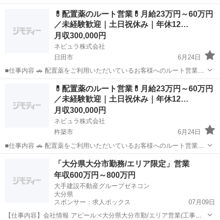
💊配置薬のルート営業💊月給23万円～60万円
／未経験歓迎｜土日祝休み｜年休12…
月収300,000円
ネビュラ株式会社
日田市
6月24日
■仕事内容 🚗 配置薬をご利用いただいているお客様へのルート営業を
担当していただきます。 飛び込み営業ではなく、既存のお客様への定
大分
日田市
営業
未経験
💊配置薬のルート営業💊月給23万円～60万円
期訪問が中心のため、未経験の方でもスタートしやすい営業職です。
／未経験歓迎｜土日祝休み｜年休12…
創業90年以上の...
月収300,000円
ネビュラ株式会社
杵築市
6月24日
■仕事内容 🚗 配置薬をご利用いただいているお客様へのルート営業を
担当していただきます。 飛び込み営業ではなく、既存のお客様への定
大分
杵築市
営業
未経験
「大分県大分市勤務/エリア限定」営業
期訪問が中心のため、未経験の方でもスタートしやすい営業職です。
年収600万円～800万円
創業90年以上の...
大手建設不動産グループゼネコン
大分県
スポンサー：求人ボックス
07月09日
【仕事内容】会社情報 アピール:<大分県大分市勤/エリア営業(工事受