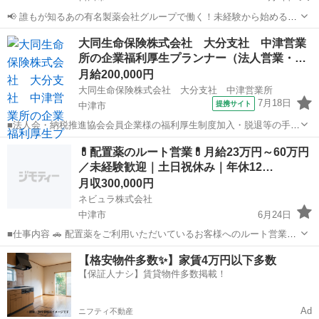
📢 誰もが知るあの有名製薬会社グループで働く！未経験から始めるル
ート営業（正社員） ✨【まずはここだけ！】この求人の3大魅力 --------
大分
日田市
営業
未経験
大同生命保険株式会社 大分支社 中津営業
------------------------------------ ...
所の企業福利厚生プランナー（法人営業・…
月給200,000円
大同生命保険株式会社 大分支社 中津営業所
7月18日
提携サイト
中津市
■法人会・納税推進協会会員企業様の福利厚生制度加入・脱退等の手続
きなどをお任せします。 家庭訪問ではなく、会員である法人企業様へ
大分
中津市
代理店営業
💊配置薬のルート営業💊月給23万円～60万円
と出向き、当社のお薦めするプランのご案内などがメイン。個人宅訪
／未経験歓迎｜土日祝休み｜年休12…
問や知人・友人への保険勧誘は一切あ...
月収300,000円
ネビュラ株式会社
中津市
6月24日
■仕事内容 🚗 配置薬をご利用いただいているお客様へのルート営業を
担当していただきます。 飛び込み営業ではなく、既存のお客様への定
大分
中津市
営業
未経験
【格安物件多数✨】家賃4万円以下多数
期訪問が中心のため、未経験の方でもスタートしやすい営業職です。
【保証人ナシ】賃貸物件多数掲載！
創業90年以上の...
Ad
ニフティ不動産