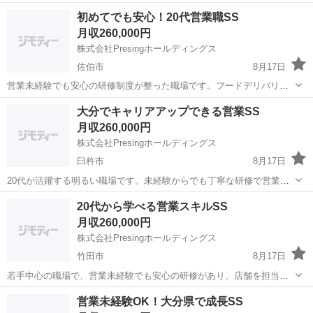
の流れを学びつつ、実務で営業力を身につけることができます。 【仕
大分
日田市
営業
未経験
初めてでも安心！20代営業職SS
事内容】 ・加盟店新規開拓 ・既存店舗フォロー ★丁寧な研修あり 身
月収260,000円
につくスキル：営業...
株式会社Presingホールディングス
佐伯市
8月17日
営業未経験でも安心の研修制度が整った職場です。フードデリバリー
加盟店を担当し、営業スキル・提案力・交渉力をゼロから身につける
大分
佐伯市
営業
未経験
大分でキャリアアップできる営業SS
ことができます。 【仕事内容】 ・新規加盟店開拓 ・既存店舗フォロ
月収260,000円
ー ★研修あり 身につく...
株式会社Presingホールディングス
臼杵市
8月17日
20代が活躍する明るい職場です。未経験からでも丁寧な研修で営業ス
キルを習得でき、フードデリバリー加盟店の営業・フォロー業務を通
大分
臼杵市
営業
未経験
20代から学べる営業スキルSS
じてキャリアアップできます。 【仕事内容】 ・加盟店新規開拓 ・既
月収260,000円
存店舗フォロー ★研修制...
株式会社Presingホールディングス
竹田市
8月17日
若手中心の職場で、営業未経験でも安心の研修があり、店舗を担当し
て営業力をゼロから習得できます。 【仕事内容】 ・加盟店新規開拓
大分
竹田市
営業
未経験
営業未経験OK！大分県で成長SS
・既存店舗フォロー ★未経験者研修あり 身につくスキル：営業力・交