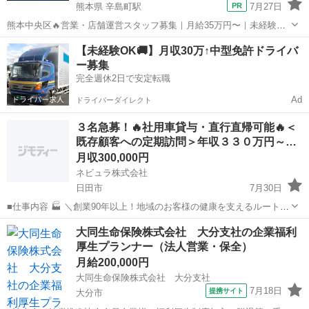
熊本県 辛島町駅
7月27日
熊本中央区🔥営業・店舗運営スタッフ募集｜月給35万円〜｜未経験OK
｜月収100万円も目指せる 🔥熊本市中央区で営業・店舗運営スタッフ
熊本
熊本市
辛島町駅
その他
未経験
【未経験OK🚚】月収30万↑中型免許ドライバ
募集🔥 未経験OK｜月給35万円〜｜試用期間中も月給30万円スタート
ー募集
「今より...
完全週休2日で安定転職
Ad
ドライバーダイレクト
３名急募！🔥社用車貸与・直行直帰可能🔥＜
既存顧客への定期訪問＞年収３３０万円～…
月収300,000円
ネビュラ株式会社
日田市
7月30日
■仕事内容 🏭 ＼創業90年以上！地域のお客様の健康を支えるルート営
業！／ ＼年間休日120日以上！土日祝休みでプライベートも充実！／
大分
日田市
営業
未経験
大同生命保険株式会社 大分支社の企業福利
＼未経験歓迎！充実した研修制度で営業デビューを応援！／ 配置薬を
厚生プランナー（法人営業・保全）
ご利...
月給200,000円
大同生命保険株式会社 大分支社
7月18日
提携サイト
大分市