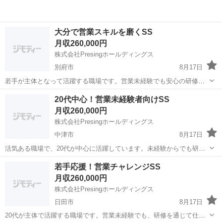
大分で営業スキルを磨くSS
月収260,000円
株式会社Presingホールディングス
別府市
8月17日
若手が主体となって活躍する職場です。営業未経験でも安心の研修制
度があり、加盟店への営業やフォローを通して、ゼロから営業力を身
大分
別府市
営業
未経験
20代中心！営業未経験者向けSS
につけられます。 【仕事内容】 ・加盟店新規開拓 ・既存店舗フォロ
月収260,000円
ー ★研修制度完備 身に...
株式会社Presingホールディングス
中津市
8月17日
活気ある職場で、20代が中心に活躍しています。未経験からでも研修
を受けながら実践的な営業スキルを習得できる環境です。成果を出す
大分
中津市
営業
未経験
若手応援！営業チャレンジSS
喜びを味わえます。 【仕事内容】 ・加盟店新規開拓 ・既存店舗フォ
月収260,000円
ロー ★未経験者研修あり...
株式会社Presingホールディングス
日田市
8月17日
20代が主体で活躍する職場です。営業未経験でも、研修を通じて仕事