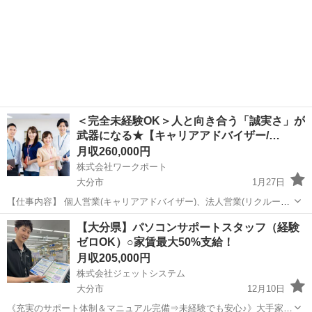
＜完全未経験OK＞人と向き合う「誠実さ」が
武器になる★【キャリアアドバイザー/…
月収260,000円
株式会社ワークポート
大分市
1月27日
【仕事内容】 個人営業(キャリアアドバイザー)、法人営業(リクルーテ
ィングアドバイザー)の何れかの業務をお任せします。 ※どの業務を担
大分
大分市
ルートセールス
未経験
【大分県】パソコンサポートスタッフ（経験
当するかは面接及び研修での適性を見て判断します。 ■個人営業
ゼロOK）○家賃最大50%支給！
(CA)： キャリ...
月収205,000円
株式会社ジェットシステム
大分市
12月10日
《充実のサポート体制＆マニュアル完備⇒未経験でも安心♪》大手家電