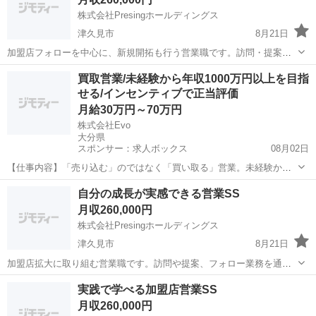
株式会社Presingホールディングス
津久見市
8月21日
加盟店フォローを中心に、新規開拓も行う営業職です。訪問・提案・
フォローを通して営業スキルや課題解決力を身につけることができま
大分
津久見市
営業
未経験
買取営業/未経験から年収1000万円以上を目指
す。研修制度と先輩のサポートで未経験でも安心です。 【仕事内容】
せる/インセンティブで正当評価
・新規加盟店開拓 ・既存店舗...
月給30万円～70万円
株式会社Evo
大分県
スポンサー：求人ボックス
08月02日
【仕事内容】「売り込む」のではなく「買い取る」営業。未経験から
月収100万円以上も目指せる環境です! 商業施設などで開催する自社イ
正社員
自分の成長が実感できる営業SS
ベントにて、お客様がお持ちになったブランド品や宝飾品などを査
月収260,000円
定・買取するお仕事です。テレアポや飛び込...
株式会社Presingホールディングス
津久見市
8月21日
加盟店拡大に取り組む営業職です。訪問や提案、フォロー業務を通し
て、営業スキル・交渉力・課題解決力を実践的に身につけられます。
大分
津久見市
営業
未経験
実践で学べる加盟店営業SS
未経験でも研修制度とサポートがあるので安心です。 【仕事内容】 ・
月収260,000円
新規加盟店開拓 ・既存店舗フ...