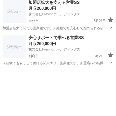
加盟店拡大を支える営業SS
なぐ【副業型 営業サポーター】を募集中です✨ 📌 どんなお仕事？ 大
月収260,000円
分...
株式会社Presingホールディングス
大分市
8月21日
加盟店拡大に関わる営業職です。未経験でも安心して始められる研修
制度と、先輩社員の手厚いサポートがあります。訪問や提案、フォロ
大分
大分市
営業
未経験
安心サポートで学べる営業SS
ーを通して実践的な営業スキルを磨くことが可能です。 【仕事内容】
月収260,000円
・新規加盟店開拓 ・既存店舗...
株式会社Presingホールディングス
別府市
8月21日
未経験でも安心して働ける関東エリア営業職です。加盟店への訪問や
提案、フォローを通して営業スキルを基礎から学べます。先輩社員の
大分
別府市
営業
未経験
サポートや研修制度が整っているため、初めての方も無理なく業務に
取り組めます。 【仕事内容】 ・新...