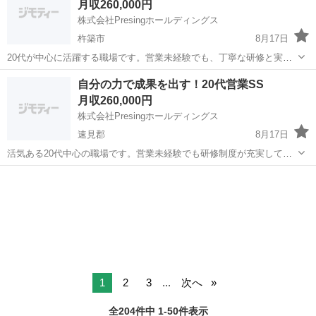
月収260,000円
渉力・提案力・課題解...
株式会社Presingホールディングス
杵築市
8月17日
20代が中心に活躍する職場です。営業未経験でも、丁寧な研修と実務
経験を通して営業スキルをゼロから学ぶことができます。加盟店への
大分
杵築市
営業
未経験
自分の力で成果を出す！20代営業SS
提案業務がメインです。 【仕事内容】 ・加盟店新規開拓 ・既存店舗
月収260,000円
フォロー ★研修制度あり...
株式会社Presingホールディングス
速見郡
8月17日
活気ある20代中心の職場です。営業未経験でも研修制度が充実してお
り、フードデリバリー加盟店への営業・フォロー業務を通して、実践
大分
速見郡
営業
未経験
的な営業スキルを習得できます。 【仕事内容】 ・加盟店新規開拓 ・
既存店舗フォロー ★未経...
1
2
3
...
次へ
全204件中 1-50件表示