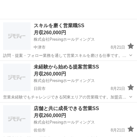
スキルを磨く営業職SS
月収260,000円
株式会社Presingホールディングス
中津市
8月21日
訪問・提案・フォロー業務を通して営業スキルを磨ける仕事です。未
経験でも研修制度と先輩社員のフォローがあるため安心です。コミュ
大分
中津市
営業
業務
未経験から始める提案営業SS
ニケーション力や交渉力、課題解決力を身につけることができます。
月収260,000円
【仕事内容】 ・新規加盟店開拓 ...
株式会社Presingホールディングス
日田市
8月21日
営業未経験でもチャレンジできる関東エリアの営業職です。加盟店へ
の訪問やフォロー、提案業務を通して営業の基礎から応用まで学べま
大分
日田市
営業
未経験
店舗と共に成長できる営業SS
す。研修制度と先輩社員のサポートがあるので安心です。 【仕事内
月収260,000円
容】 ・新規加盟店開拓 ・既存店...
株式会社Presingホールディングス
佐伯市
8月21日