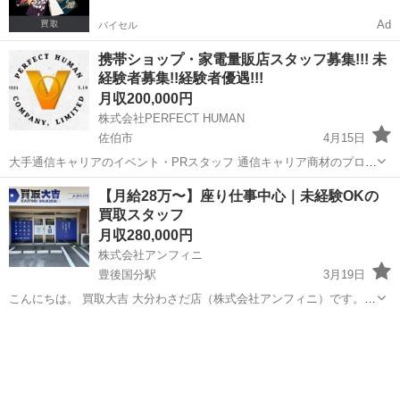
Ad
バイセル
携帯ショップ・家電量販店スタッフ募集!!! 未
経験者募集!!経験者優遇!!!
月収200,000円
株式会社PERFECT HUMAN
佐伯市
4月15日
大手通信キャリアのイベント・PRスタッフ 通信キャリア商材のプロモ
ーションを両立できる“マーケター”を募集します！ 全国のショッピン
大分
佐伯市
販売
未経験
【月給28万〜】座り仕事中心｜未経験OKの
グモールや家電量販店、イベント会場にて、販売ブースの設営・接
買取スタッフ
客・プロモーションを...
月収280,000円
株式会社アンフィニ
豊後国分駅
3月19日
こんにちは。 買取大吉 大分わさだ店（株式会社アンフィニ）です。
現在、お店を一緒に盛り上げてくれる 買取スタッフを募集していま
大分
大分市
豊後国分駅
販売
未経験
す。 ブランド品・時計・金・貴金属などを お客様からお買取りするお
仕事です。 ...