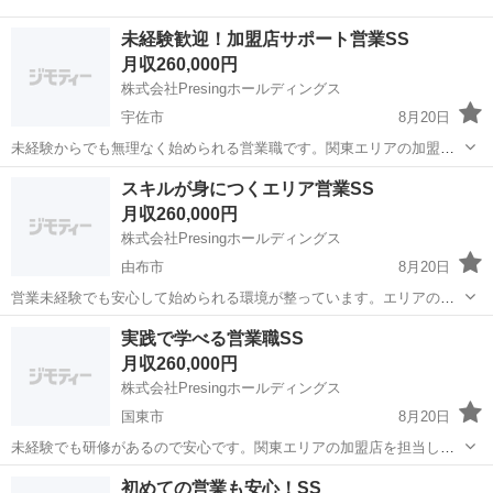
未経験歓迎！加盟店サポート営業SS
月収260,000円
株式会社Presingホールディングス
宇佐市
8月20日
未経験からでも無理なく始められる営業職です。関東エリアの加盟店
を訪問し、提案やフォローを行うことで、実践的な営業力やコミュニ
大分
宇佐市
営業
未経験
スキルが身につくエリア営業SS
ケーション力、課題解決力を磨くことができます。研修制度が整って
月収260,000円
おり、先輩社員がサポートしてくれるため...
株式会社Presingホールディングス
由布市
8月20日
営業未経験でも安心して始められる環境が整っています。エリアの加
盟店を担当し、訪問や提案、フォロー業務を通じて営業力・交渉力・
大分
由布市
営業
未経験
実践で学べる営業職SS
提案力・課題解決力を身につけることができます。研修制度やサポー
月収260,000円
ト体制がしっかりしているため、初めての...
株式会社Presingホールディングス
国東市
8月20日
未経験でも研修があるので安心です。関東エリアの加盟店を担当し、
訪問営業やフォロー業務を通して、営業力・提案力・交渉力・課題解
大分
国東市
営業
未経験
初めての営業も安心！SS
決力を着実に身につけられます。 【仕事内容】 ・新規加盟店開拓 ・