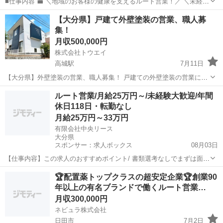
■仕事内容 💼 ＼地域のお客様の健康を支えるルート営業！／ ＼未経験
歓迎！充実した研修制度で営業デビューを応援！／ ＼土日祝休み・年
大分
日田市
営業
未経験
【大分県】戸建て外壁塗装の営業、職人募
間休日120日以上・転勤なし！安定して長く働ける！／ 配置薬をご利
集！
用いた...
月収500,000円
株式会社トウエイ
高城駅
7月11日
【大分県】外壁塗装の営業、職人募集！ 戸建ての外壁塗装の営業にな
ります🏠 エリアは大分県内一円です！ ■仕事内容 営業 ・戸建て住宅
大分
大分市
高城駅
営業
職人
ルート営業/月給25万円～/未経験大歓迎/年間
への外壁塗装のご提案 ・ヒアリング〜契約まで 職人 ・戸建住宅の塗
休日118日・転勤なし
装 ■給与 営業...
月給25万円～33万円
有限会社中央リース
大分県
スポンサー：求人ボックス
08月03日
【仕事内容】この求人のおすすめポイント/ 書類選考なしでまずは面接
へご案内 転勤なしで大好きな地元・大分に密着して働ける 入社後3ヶ
正社員
🏆配置薬トップクラスの超安定企業🏆創業90
月の丁寧な研修制度で未経験でも安心 年間休日118日でプライベート
年以上の有名ブランドで働くルート営業…
も大切にできる <具体的な仕事内...
月収300,000円
ネビュラ株式会社
日田市
7月2日