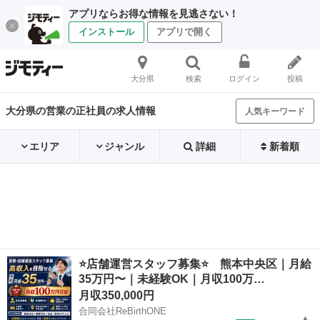
アプリならお得な情報を見逃さない！
インストール
アプリで開く
大分県
検索
ログイン
投稿
大分県の営業の正社員の求人情報
人気キーワード
エリア
ジャンル
詳細
新着順
⭐店舗運営スタッフ募集⭐ 熊本中央区｜月給
35万円〜｜未経験OK｜月収100万…
月収350,000円
合同会社ReBirthONE