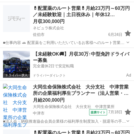
注・まちづくり推進) 業界未経験歓迎/準大手ゼネコン/大和ハウス 福祉
正社員
💊配置薬のルート営業💊月給23万円～60万円
情報:社会保険完備 通勤手当、住宅手当、寮社宅、退職金制度、作業所
／未経験歓迎｜土日祝休み｜年休12…
手当、単身赴任手当、厚生施...
月収300,000円
ネビュラ株式会社
佐伯市
6月24日
■仕事内容 🚗 配置薬をご利用いただいているお客様へのルート営業を
担当していただきます。 飛び込み営業ではなく、既存のお客様への定
大分
佐伯市
営業
未経験
【未経験OK🚚】月収30万↑中型免許ドライバ
期訪問が中心のため、未経験の方でもスタートしやすい営業職です。
ー募集
創業90年以上の...
完全週休2日で安定転職
Ad
ドライバーダイレクト
大同生命保険株式会社 大分支社 中津営業
所の企業福利厚生プランナー（法人営業・…
月給200,000円
大同生命保険株式会社 大分支社 中津営業所
7月18日
提携サイト
中津市
■法人会・納税推進協会会員企業様の福利厚生制度加入・脱退等の手続
きなどをお任せします。 家庭訪問ではなく、会員である法人企業様へ
大分
中津市
代理店営業
💊配置薬のルート営業💊月給23万円～60万円
と出向き、当社のお薦めするプランのご案内などがメイン。個人宅訪