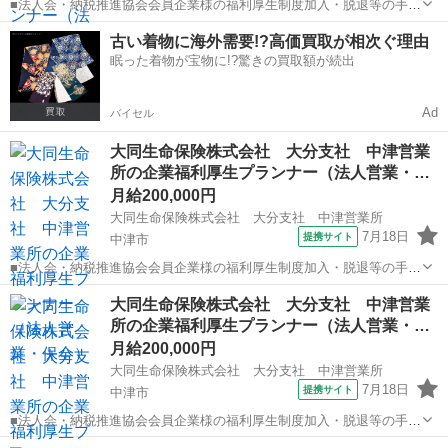
■法人会・納税推進協会会員企業様の福利厚生制度加入・脱退等の手続
きなどをお任せします。 家庭訪問ではなく、会員である法人企業様へ
大分
大分市
代理店営業
古い着物に海外需要!?高価買取が相次ぐ理由
と出向き、当社のお薦めするプランのご案内などがメイン。個人宅訪
眠った着物が宝物に!?驚きの買取額が続出
問や知人・友人への保険勧誘は一切あ...
Ad
バイセル
大同生命保険株式会社 大分支社 中津営業
所の企業福利厚生プランナー（法人営業・…
月給200,000円
大同生命保険株式会社 大分支社 中津営業所
7月18日
提携サイト
中津市
■法人会・納税推進協会会員企業様の福利厚生制度加入・脱退等の手続
きなどをお任せします。 家庭訪問ではなく、会員である法人企業様へ
大分
中津市
代理店営業
大同生命保険株式会社 大分支社 中津営業
と出向き、当社のお薦めするプランのご案内などがメイン。個人宅訪
所の企業福利厚生プランナー（法人営業・…
問や知人・友人への保険勧誘は一切あ...
月給200,000円
大同生命保険株式会社 大分支社 中津営業所
7月18日
提携サイト
中津市
■法人会・納税推進協会会員企業様の福利厚生制度加入・脱退等の手続
きなどをお任せします。 家庭訪問ではなく、会員である法人企業様へ
大分
中津市
代理店営業