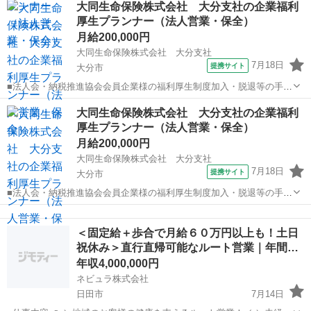
大同生命保険株式会社 大分支社の企業福利
と出向き、当社のお薦めするプランのご案内などがメイン。個人宅訪
厚生プランナー（法人営業・保全）
問や知人・友人への保険勧誘は一切あ...
月給200,000円
大同生命保険株式会社 大分支社
7月18日
提携サイト
大分市
■法人会・納税推進協会会員企業様の福利厚生制度加入・脱退等の手続
きなどをお任せします。 家庭訪問ではなく、会員である法人企業様へ
大分
大分市
代理店営業
大同生命保険株式会社 大分支社の企業福利
と出向き、当社のお薦めするプランのご案内などがメイン。個人宅訪
厚生プランナー（法人営業・保全）
問や知人・友人への保険勧誘は一切あ...
月給200,000円
大同生命保険株式会社 大分支社
7月18日
提携サイト
大分市
■法人会・納税推進協会会員企業様の福利厚生制度加入・脱退等の手続
きなどをお任せします。 家庭訪問ではなく、会員である法人企業様へ
大分
大分市
代理店営業
と出向き、当社のお薦めするプランのご案内などがメイン。個人宅訪
＜固定給＋歩合で月給６０万円以上も！土日
問や知人・友人への保険勧誘は一切あ...
祝休み＞直行直帰可能なルート営業｜年間…
年収4,000,000円
ネビュラ株式会社
日田市
7月14日