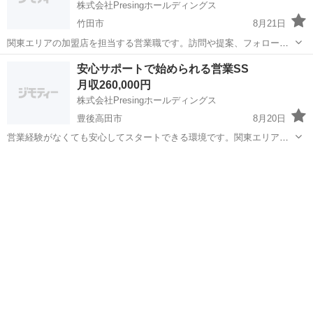
株式会社Presingホールディングス
竹田市
8月21日
関東エリアの加盟店を担当する営業職です。訪問や提案、フォローを
通して営業スキル・提案力・交渉力・課題解決力を磨けます。未経験
大分
竹田市
営業
未経験
安心サポートで始められる営業SS
でも研修制度と先輩社員のサポートが整っており安心です。 【仕事内
月収260,000円
容】 ・新規加盟店開拓 ・既存...
株式会社Presingホールディングス
豊後高田市
8月20日
営業経験がなくても安心してスタートできる環境です。関東エリアの
加盟店を担当し、訪問や提案、フォロー業務を通して実践的な営業ス
大分
豊後高田市
営業
業務
キルを身につけられます。先輩社員のサポートが充実しており、初め
ての方でも安心して業務に取り組めます。...