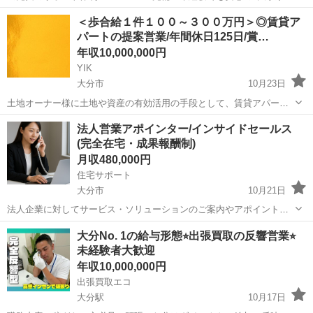
量販店内でパソコンの設定やトラブルなどの診断を行うサポートサー
大分
大分市
テクニカルサポート
業務
＜歩合給１件１００～３００万円＞◎賃貸ア
ビス業務です。 ◆―「具体的な仕事内容」 ◎お客様が持ち込んだパソ
パートの提案営業/年間休日125日/賞…
コンのトラブル対応 ◎...
年収10,000,000円
YIK
大分市
10月23日
土地オーナー様に土地や資産の有効活用の手段として、賃貸アパート
経営のご提案をして頂きます。 業界未経験者も多数活躍しています。
大分
大分市
その他
営業職
法人営業アポインター/インサイドセールス
ーーーーーーーーーーーーーーーーーーーーーー 【具体的な仕事内
(完全在宅・成果報酬制)
容】 ...
月収480,000円
住宅サポート
大分市
10月21日
法人企業に対してサービス・ソリューションのご案内やアポイント獲
得を行っていただきます。 主に建築業界向けBPOや採用代行を中心に
大分
大分市
コールセンター
成果報酬
大分No. 1の給与形態⭐︎出張買取の反響営業⭐︎
営業活動を行い、成約につながった場合には高額インセンティブが支
未経験者大歓迎
給されます。 現在は新規事...
年収10,000,000円
出張買取エコ
大分駅
10月17日