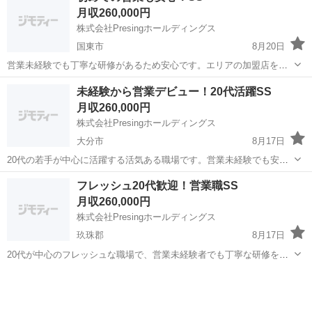
月収260,000円
既存店舗フォロー ★研修制...
株式会社Presingホールディングス
国東市
8月20日
営業未経験でも丁寧な研修があるため安心です。エリアの加盟店を訪
問し、提案やフォロー業務を通じて、営業スキルやコミュニケーショ
大分
国東市
営業
未経験
未経験から営業デビュー！20代活躍SS
ン力を身につけられます。 【仕事内容】 ・加盟店新規開拓 ・既存店
月収260,000円
舗フォロー ★研修制度あり...
株式会社Presingホールディングス
大分市
8月17日
20代の若手が中心に活躍する活気ある職場です。営業未経験でも安心
の研修制度があり、フードデリバリー加盟店への提案やフォローを通
大分
大分市
営業
未経験
フレッシュ20代歓迎！営業職SS
して、実践的な営業スキルを身につけられます。毎日成長を実感でき
月収260,000円
ます。 【仕事内容】 ・加盟店新...
株式会社Presingホールディングス
玖珠郡
8月17日
20代が中心のフレッシュな職場で、営業未経験者でも丁寧な研修を受
けられます。店舗を回りながら営業スキルを磨き、成長を実感できる
大分
玖珠郡
営業
未経験
環境です。 【仕事内容】 ・新規加盟店開拓 ・既存店舗フォロー ★未
経験者向け研修あり ...