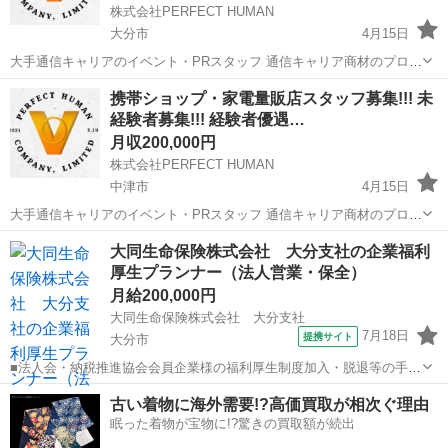
株式会社PERFECT HUMAN
大分市
4月15日
大手通信キャリアのイベント・PRスタッフ 通信キャリア商材のプロモ
ーションを両立できる“マーケター”を募集します!!! 全国のショッピン
大分
大分市
営業
未経験
携帯ショップ・家電量販店スタッフ募集!!! 未
グモールや家電量販店、イベント会場にて、販売ブースの設営・接
経験者募集!!! 経験者優遇…
客・プロモーション...
月収200,000円
株式会社PERFECT HUMAN
中津市
4月15日
大手通信キャリアのイベント・PRスタッフ 通信キャリア商材のプロモ
ーションを両立できる“マーケター”を募集します!! 全国のショッピング
大分
中津市
販売
未経験
大同生命保険株式会社 大分支社の企業福利
モールや家電量販店、イベント会場にて、販売ブースの設営・接客・
厚生プランナー（法人営業・保全）
プロモーションを...
月給200,000円
大同生命保険株式会社 大分支社
7月18日
提携サイト
大分市
■法人会・納税推進協会会員企業様の福利厚生制度加入・脱退等の手続
きなどをお任せします。 家庭訪問ではなく、会員である法人企業様へ
大分
大分市
代理店営業
古い着物に海外需要!?高価買取が相次ぐ理由
と出向き、当社のお薦めするプランのご案内などがメイン。個人宅訪
眠った着物が宝物に!?驚きの買取額が続出
問や知人・友人への保険勧誘は一切あ...