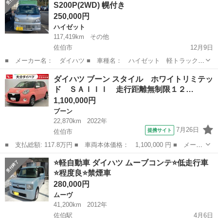
S200P(2WD) 幌付き
わせありがとうござ...
250,000円
ハイゼット
117,419km
その他
佐伯市
12月9日
■ メーカー名： ダイハツ ■ 車種名： ハイゼット 軽トラック
■ 年式（年）： 平成19年式 ■ 車検有無： 有り 令和5年9月28
大分
佐伯市
ハイゼット
令和5年
ダイハツ ブーン スタイル ホワイトリミテッ
日まで ■ 色名： シルバー ミッション 3年前に中古で購入、15万掛
ド ＳＡＩＩＩ 走行距離無制限１２…
けて幌付けて野...
1,100,000円
ブーン
22,870km
2022年
7月26日
提携サイト
佐伯市
■ 支払総額: 117.8万円 ■ 車両本体価格： 1,100,000 円 ■ メーカ
ー名： ダイハツ ■ 車種名： ブーン ■ グレード名： スタイ
大分
佐伯市
ブーン
⭐軽自動車 ダイハツ ムーブコンテ⭐低走行車
ル ホワイトリミテッド ＳＡＩＩＩ 走行距離無制限１２ヶ月保証
⭐程度良⭐禁煙車
付き 禁煙...
280,000円
ムーヴ
41,200km
2012年
佐伯駅
4月6日