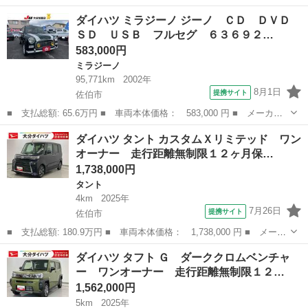
ー名： ダイハツ ■ 車種名： ハイゼットトラック ■ グレード
大分
佐伯市
ハイゼット
ダイハツ ミラジーノ ジーノ ＣＤ ＤＶＤ
名： ジャンボエクストラ ｉ－ｓｔｏｐ 切り替え４ＷＤ 車線逸
ＳＤ ＵＳＢ フルセグ ６３６９２…
脱 ワンオ...
583,000円
ミラジーノ
95,771km
2002年
8月1日
提携サイト
佐伯市
■ 支払総額: 65.6万円 ■ 車両本体価格： 583,000 円 ■ メーカー
名： ダイハツ ■ 車種名： ミラジーノ ■ グレード名： ジー
大分
佐伯市
ミラジーノ
ダイハツ タント カスタムＸリミテッド ワン
ノ ＣＤ ＤＶＤ ＳＤ ＵＳＢ フルセグ ６３６９２ｋｍ時タイ
オーナー 走行距離無制限１２ヶ月保…
ミングベルト交...
1,738,000円
タント
4km
2025年
7月26日
提携サイト
佐伯市
■ 支払総額: 180.9万円 ■ 車両本体価格： 1,738,000 円 ■ メーカ
ー名： ダイハツ ■ 車種名： タント ■ グレード名： カスタム
大分
佐伯市
タント
ダイハツ タフト Ｇ ダーククロムベンチャ
Ｘリミテッド ワンオーナー 走行距離無制限１２ヶ月保証付き ア
ー ワンオーナー 走行距離無制限１２…
ダプティ...
1,562,000円
5km
2025年