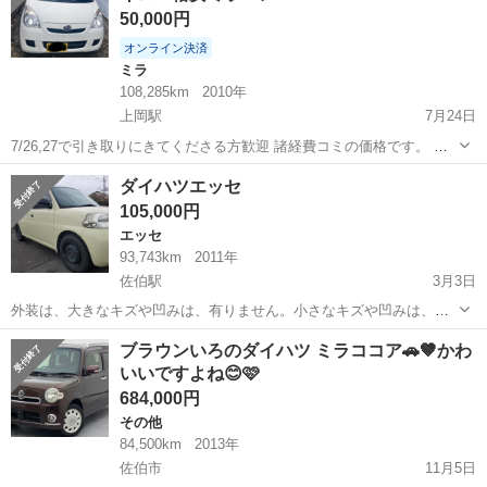
50,000円
オンライン決済
ミラ
108,285km
2010年
上岡駅
7月24日
7/26,27で引き取りにきてくださる方歓迎 諸経費コミの価格です。 車
検は来年の11月まで残ってます 名義変更だけでok 乗って帰れます 値
大分
佐伯市
上岡駅
ミラ
ミラバン
ダイハツエッセ
下げや分割交渉はお受けしておりません。 現車確認に来て、直接値下
105,000円
げ交渉をしてく...
エッセ
93,743km
2011年
佐伯駅
3月3日
外装は、大きなキズや凹みは、有りません。小さなキズや凹みは、有
ります。内装はキズや汚れ有ります。タイヤは、4本とも問題有りませ
大分
佐伯市
佐伯駅
エッセ
ダイハツエッセ
ブラウンいろのダイハツ ミラココア🚗🤎かわ
ん。走る曲がる止まる特に問題有りません。古い車なので見落とし有
いいですよね😊🩷
るかもしれませんが宜しくお願いします...
684,000円
その他
84,500km
2013年
佐伯市
11月5日