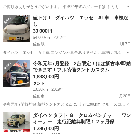
ご覧頂きありがとうございます。 平成24年式のグレードはLになりま
す。 限定車ですのでエアコンはオートエアコンになってます。効きも
大分
佐伯市
佐伯駅
ムーヴ
ムーブコンテ
値下げ!! ダイハツ エッセ AT車 車検な
問題ありません。 年式相応の汚れや傷やへこみはあります。 オイル交
し
換は定期的にしていまし...
30,000円
64,000km
2012年
佐伯駅
1月7日
ダイハツ エッセ ＡＴ車 エンジン不具合ありません。車検は切れて
います。 外装は艶がなく褪せています。 パワーウィンドゥメインスイ
大分
佐伯市
佐伯駅
ダイハツ
AT車
令和元年7月登録 2台限定！ほぼ新古車!即納
ッチ不良です。 現車確認をお願いします。 車検ご希望の方は別途かか
できます！フル装備タントカスタム！
ります。 ノーク...
1,838,000円
タント
1,820km
2019年
佐伯市
1月20日
令和元年7学校登録 新型タントカスタムRS 走行1800km クルーズコン
トロール、自動駐車機能付き！ ETC、パノラマモニター付き♬ 最新の
大分
佐伯市
タント
タントカスタム
ダイハツ タフト Ｇ クロムベンチャー ワン
安全装置もつき安心！ パール×黒のツートン! 令和4年7月28日までの車
オーナー 走行距離無制限１２ヶ月保…
検付き...
1,386,000円