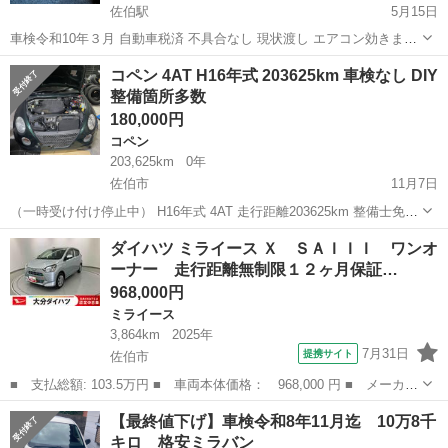
佐伯駅
5月15日
車検令和10年３月 自動車税済 不具合なし 現状渡し エアコン効きます
3,000キロ毎にオイル交換 エンジンマウント、ラジエーター、ファン
大分
佐伯市
佐伯駅
ミラジーノ
ダイハツミラジーノ
コペン 4AT H16年式 203625km 車検なし DIY
ベルト足回りブーツ交換済 タイヤ溝あり、アルミホイール ヘッドラ...
整備箇所多数
180,000円
コペン
203,625km
0年
佐伯市
11月7日
（一時受け付け停止中） H16年式 4AT 走行距離203625km 整備士免許
なしの素人がDIY整備した箇所多数。 3月末にナンバー返却したので車
大分
佐伯市
コペン
DIY
ダイハツ ミライース Ｘ ＳＡＩＩＩ ワンオ
検ありません、自賠責も切れています。 一時抹消での引き渡しにな...
ーナー 走行距離無制限１２ヶ月保証…
968,000円
ミライース
3,864km
2025年
7月31日
提携サイト
佐伯市
■ 支払総額: 103.5万円 ■ 車両本体価格： 968,000 円 ■ メーカー
名： ダイハツ ■ 車種名： ミライース ■ グレード名： Ｘ Ｓ
大分
佐伯市
ミライース
【最終値下げ】車検令和8年11月迄 10万8千
ＡＩＩＩ ワンオーナー 走行距離無制限１２ヶ月保証付き 衝突軽
キロ 格安ミラバン
減ブレーキ...