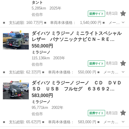
タント
5,285km
2025年
8月1日
提携サイト
佐伯市
■ 支払総額: 160.7万円 ■ 車両本体価格： 1,540,000 円 ■ メーカ
ー名： ダイハツ ■ 車種名： タント ■ グレード名： ファンク
大分
佐伯市
タント
ダイハツ ミラジーノ ミニライトスペシャル
ロス 走行距離無制限１２ヶ月保証付き 両側ＰＳドア 衝突被害軽
レザー パナソニックナビＣＮ－ＲＥ…
減装置 ...
550,000円
ミラジーノ
115,136km
2003年
8月1日
提携サイト
佐伯市
■ 支払総額: 62.3万円 ■ 車両本体価格： 550,000 円 ■ メーカー
名： ダイハツ ■ 車種名： ミラジーノ ■ グレード名： ミニラ
大分
佐伯市
ミラジーノ
ダイハツ ミラジーノ ジーノ ＣＤ ＤＶＤ
イトスペシャル レザー パナソニックナビＣＮ－ＲＥ０７Ｄ Ｃ
ＳＤ ＵＳＢ フルセグ ６３６９２…
Ｄ ＤＶＤ Ｓ...
583,000円
ミラジーノ
95,771km
2002年
8月1日
提携サイト
佐伯市
■ 支払総額: 65.6万円 ■ 車両本体価格： 583,000 円 ■ メーカー
名： ダイハツ ■ 車種名： ミラジーノ ■ グレード名： ジー