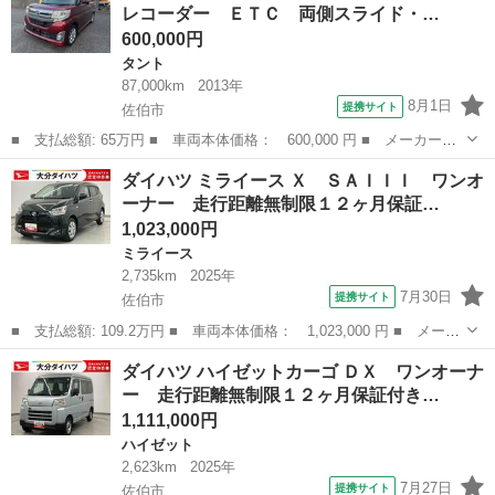
レコーダー ＥＴＣ 両側スライド・…
両パワース...
600,000円
タント
87,000km
2013年
8月1日
提携サイト
佐伯市
■ 支払総額: 65万円 ■ 車両本体価格： 600,000 円 ■ メーカー
名： ダイハツ ■ 車種名： タント ■ グレード名： カスタム
大分
佐伯市
タント
ダイハツ ミライース Ｘ ＳＡＩＩＩ ワンオ
Ｘ ＳＡ ドライブレコーダー ＥＴＣ 両側スライド・片側電動
ーナー 走行距離無制限１２ヶ月保証…
ナビ ＴＶ 衝突被...
1,023,000円
ミライース
2,735km
2025年
7月30日
提携サイト
佐伯市
■ 支払総額: 109.2万円 ■ 車両本体価格： 1,023,000 円 ■ メーカ
ー名： ダイハツ ■ 車種名： ミライース ■ グレード名： Ｘ
大分
佐伯市
ミライース
ダイハツ ハイゼットカーゴ ＤＸ ワンオーナ
ＳＡＩＩＩ ワンオーナー 走行距離無制限１２ヶ月保証付き 踏み
ー 走行距離無制限１２ヶ月保証付き…
間違い防...
1,111,000円
ハイゼット
2,623km
2025年
7月27日
提携サイト
佐伯市