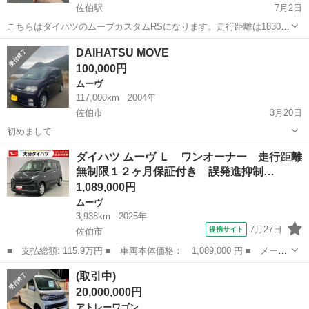
佐伯駅
7月2日
こちらはダイハツのムーブカスタムRSになります。走行距離は18300
キロ 車検切れです。 走る曲がる止まるは行えておりました。 一度、
大分
佐伯市
佐伯駅
ムーヴ
エンジン
DAIHATSU MOVE
現車確認をしていただきたく思います。エンジン警告灯の点灯はあり
100,000円
ます。現状販売になりますので...
ムーヴ
117,000km
2004年
佐伯市
3月20日
初めまして
大分
佐伯市
ムーヴ
ダイハツ ムーヴ Ｌ ワンオーナー 走行距離
無制限１２ヶ月保証付き 誤発進抑制…
1,089,000円
ムーヴ
3,938km
2025年
7月27日
提携サイト
佐伯市
■ 支払総額: 115.9万円 ■ 車両本体価格： 1,089,000 円 ■ メーカ
ー名： ダイハツ ■ 車種名： ムーヴ ■ グレード名： Ｌ ワン
大分
佐伯市
ムーヴ
(取引中)
オーナー 走行距離無制限１２ヶ月保証付き 誤発進抑制装置 両側
20,000,000円
手動スラ...
アトレーワゴン