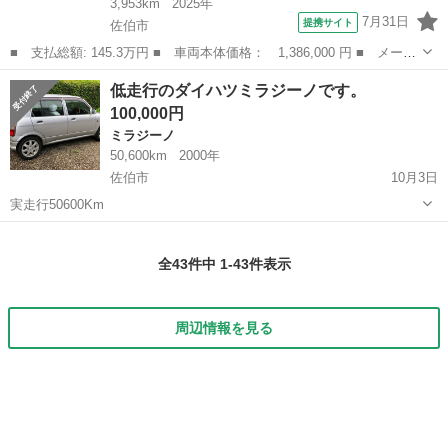
3,953km
2025年
7月31日
提携サイト
佐伯市
■ 支払総額: 145.3万円 ■ 車両本体価格： 1,386,000 円 ■ メーカ
ー名： ダイハツ ■ 車種名： タフト ■ グレード名： Ｇ クロ
大分
佐伯市
ダイハツ
低走行のダイハツミラジーノです。
ムベンチャー ワンオーナー 走行距離無制限１２ヶ月保証付き ア
100,000円
イドリン...
ミラジーノ
50,600km
2000年
佐伯市
10月3日
実走行50600Km
大分
佐伯市
ミラジーノ
ダイハツミラジーノ
全43件中 1-43件表示
周辺情報を見る