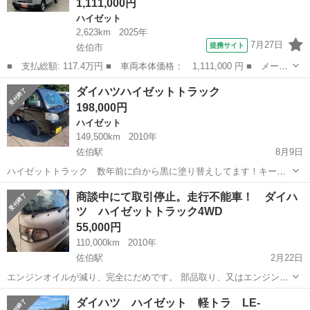
1,111,000円
ハイゼット
2,623km
2025年
7月27日
提携サイト
佐伯市
■ 支払総額: 117.4万円 ■ 車両本体価格： 1,111,000 円 ■ メーカ
ー名： ダイハツ ■ 車種名： ハイゼットカーゴ ■ グレード
大分
佐伯市
ハイゼット
ダイハツハイゼットトラック
名： ＤＸ ワンオーナー 走行距離無制限１２ヶ月保証付き レー
198,000円
ダーブレーキ...
ハイゼット
149,500km
2010年
佐伯駅
8月9日
ハイゼットトラック 数年前に白から黒に塗り替えしてます！キーレ
ス他 写真1と2にはホイール付けてますが、ノーマルのテッチン渡しで
大分
佐伯市
佐伯駅
ハイゼット
ダイハツハイゼット
商談中にて取引停止。走行不能車！ ダイハ
す！
ツ ハイゼットトラック4WD
55,000円
110,000km
2010年
佐伯駅
2月22日
エンジンオイルが減り、完全にだめです。 部品取り、又はエンジン載
せ替えできる方どうぞ。 外観は大きなへこみはありません。 ノークレ
大分
佐伯市
佐伯駅
ダイハツ
エンジン
ダイハツ ハイゼット 軽トラ LE-
ームノーリターンでお願いいたします。 追記 たくさんのお問い合