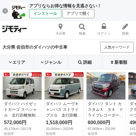
アプリならお得な情報を見逃さない！
インストール
アプリで開く
大分県
検索
ログイン
投稿
大分県 佐伯市のダイハツの中古車
人気キーワード
エリア
ジャンル
詳細
新着順
ダイハツ ハイゼッ
ダイハツ ムーヴキ
ダイハツ タント カ
ダ
トカーゴ スペシャ
ャンバス ストライ
スタムＸ ＳＡ ド
ク
ル 走行距離無制限
プスＧ 走行距離無
ライブレコーダー
ー
１２ヶ月保証付き
制限１２ヶ月保証付
ＥＴＣ 両側スライ
キ
572,000円
1,518,000円
600,000円
49
禁煙 ＳＲＳ メン
き 両パワースライ
ド・片側電動 ナ
ー
49,170km / 2017年
20,050km / 2023年
87,000km / 2013年
141
テナンスノート Ｅ
ドドア 全方位カメ
ビ ＴＶ 衝突被害
ー
佐伯市
佐伯市
佐伯市
佐