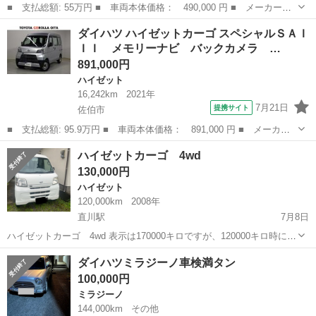
■ 支払総額: 55万円 ■ 車両本体価格： 490,000 円 ■ メーカー
名： ダイハツ ■ 車種名： コペン ■ グレード名： アクティブ
大分
佐伯市
コペン
ダイハツ ハイゼットカーゴ スペシャルＳＡＩ
トップ オープンカー ＡＴ キーレスエントリー シートヒータ
ＩＩ メモリーナビ バックカメラ …
ー アルミホイール...
891,000円
ハイゼット
16,242km
2021年
7月21日
提携サイト
佐伯市
■ 支払総額: 95.9万円 ■ 車両本体価格： 891,000 円 ■ メーカー
名： ダイハツ ■ 車種名： ハイゼットカーゴ ■ グレード名：
大分
佐伯市
ハイゼット
ハイゼットカーゴ 4wd
スペシャルＳＡＩＩＩ メモリーナビ バックカメラ 衝突被害軽減
130,000円
システム Ｅ...
ハイゼット
120,000km
2008年
直川駅
7月8日
ハイゼットカーゴ 4wd 表示は170000キロですが、120000キロ時に
70000キロ走行済のエンジンを載せ替えたため、実質120000キロの走
大分
佐伯市
直川駅
ハイゼット
ダイハツミラジーノ車検満タン
行距離です。 エンジン調子悪いです。 オイル喰いします。 カラカラ
100,000円
音しま...
ミラジーノ
144,000km
その他