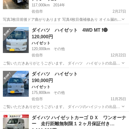
117,000km
2014年
佐伯市
2月27日
写真3枚目前後ドア曲がりあります 写真4枚目傷補修あり オイル漏れ少
ししてます その他傷汚れ等あります 現在も乗ってるので 走る分には
大分
佐伯市
アトレーワゴン
ドア
ダイハツ ハイゼット 4WD MT ❗️🔴
今のとこ大丈夫です ホイール純正アルミに変わります タイヤ交換時期
120,000円
です 2駆 ターボ ...
ハイゼット
120,000km
その他
佐伯市
12月22日
ご覧いただきありがとうございます。 ダイハツ ハイゼットの出品に
なります。 車検は、令和5年8月まであります。 平成13年式 4WD 5速
大分
佐伯市
ハイゼット
令和5年
ダイハツ ハイゼット
まだまだ走りには問題なく走ります。 早い者勝ちです。交渉次第で
190,000円
は、値引きあり ま...
ハイゼット
175,800km
その他
佐伯市
11月25日
ご覧いただきありがとうございます。 ダイハツのハイジットの出品に
なります。 車検は、令和5年8月まであります。 平成13年式 4wd 5速
大分
佐伯市
ハイゼット
令和5年
ダイハツ ハイゼットカーゴ ＤＸ ワンオーナ
値段交渉あり まずは、連絡下さい。
ー 走行距離無制限１２ヶ月保証付き…