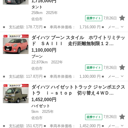
1,716,000円
タント
258km
2025年
7月26日
提携サイト
佐伯市
■ 支払総額: 178.7万円 ■ 車両本体価格： 1,716,000 円 ■ メーカ
ー名： ダイハツ ■ 車種名： タント ■ グレード名： カスタム
大分
佐伯市
タント
ダイハツ ブーン スタイル ホワイトリミテッ
Ｘリミテッド ワンオーナー 走行距離無制限１２ヶ月保証付き ア
ド ＳＡＩＩＩ 走行距離無制限１２…
ダプティ...
1,100,000円
ブーン
22,870km
2022年
7月26日
提携サイト
佐伯市
■ 支払総額: 117.8万円 ■ 車両本体価格： 1,100,000 円 ■ メーカ
ー名： ダイハツ ■ 車種名： ブーン ■ グレード名： スタイ
大分
佐伯市
ブーン
ダイハツ ハイゼットトラック ジャンボエクス
ル ホワイトリミテッド ＳＡＩＩＩ 走行距離無制限１２ヶ月保証
トラ ｉ－ｓｔｏｐ 切り替え４ＷＤ…
付き 禁煙...
1,452,000円
ハイゼット
5km
2025年
7月26日
提携サイト
佐伯市
■ 支払総額: 151.6万円 ■ 車両本体価格： 1,452,000 円 ■ メーカ