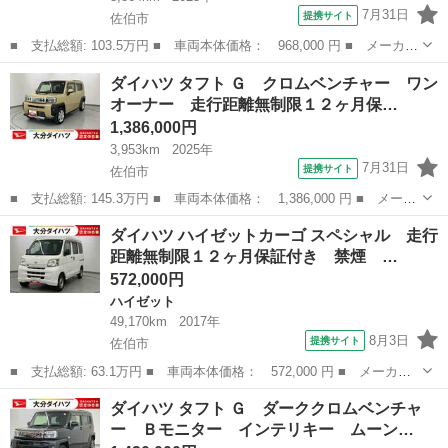
7月31日
提携サイト
佐伯市
■ 支払総額: 103.5万円 ■ 車両本体価格： 968,000 円 ■ メーカー
名： ダイハツ ■ 車種名： ミライース ■ グレード名： Ｘ Ｓ
大分
佐伯市
ミライース
ダイハツ タフト Ｇ クロムベンチャー ワン
ＡＩＩＩ ワンオーナー 走行距離無制限１２ヶ月保証付き 衝突軽
オーナー 走行距離無制限１２ヶ月保…
減ブレーキ...
1,386,000円
3,953km
2025年
7月31日
提携サイト
佐伯市
■ 支払総額: 145.3万円 ■ 車両本体価格： 1,386,000 円 ■ メーカ
ー名： ダイハツ ■ 車種名： タフト ■ グレード名： Ｇ クロ
大分
佐伯市
ダイハツ
ダイハツ ハイゼットカーゴ スペシャル 走行
ムベンチャー ワンオーナー 走行距離無制限１２ヶ月保証付き ア
距離無制限１２ヶ月保証付き 禁煙 …
イドリン...
572,000円
ハイゼット
49,170km
2017年
8月3日
提携サイト
佐伯市
■ 支払総額: 63.1万円 ■ 車両本体価格： 572,000 円 ■ メーカー
名： ダイハツ ■ 車種名： ハイゼットカーゴ ■ グレード名：
大分
佐伯市
ハイゼット
ダイハツ タフト Ｇ ダーククロムベンチャ
スペシャル 走行距離無制限１２ヶ月保証付き 禁煙 ＳＲＳ メン
ー Ｂモニター インテリキー ムーン…
テナンスノー...