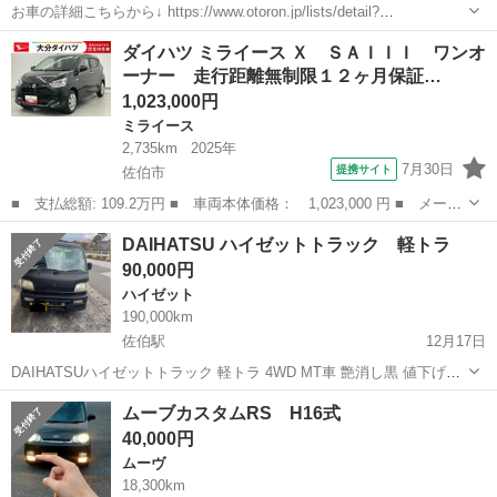
お車の詳細こちらから↓ https://www.otoron.jp/lists/detail?
carno=041026 来店不要で全国対応中🗾(※沖縄/北海道/離島除く) 携帯
大分
佐伯市
その他
ミラココア
ダイハツ ミライース Ｘ ＳＡＩＩＩ ワンオ
さえあれば即日審査・契約もできちゃう✨...
ーナー 走行距離無制限１２ヶ月保証…
1,023,000円
ミライース
2,735km
2025年
7月30日
提携サイト
佐伯市
■ 支払総額: 109.2万円 ■ 車両本体価格： 1,023,000 円 ■ メーカ
ー名： ダイハツ ■ 車種名： ミライース ■ グレード名： Ｘ
大分
佐伯市
ミライース
DAIHATSU ハイゼットトラック 軽トラ
ＳＡＩＩＩ ワンオーナー 走行距離無制限１２ヶ月保証付き 踏み
90,000円
間違い防...
ハイゼット
190,000km
佐伯駅
12月17日
DAIHATSUハイゼットトラック 軽トラ 4WD MT車 艶消し黒 値下げ可
能です 令和6車検1月30迄 走行19万弱 のびます 九州圏内配達可能 不
大分
佐伯市
佐伯駅
ハイゼット
DAIHATSU
ムーブカスタムRS H16式
具合は今のところ室内の助席側のボックスが閉まらないのでテープ...
40,000円
ムーヴ
18,300km