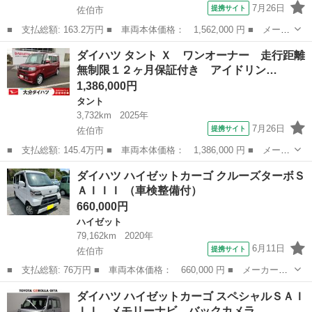
7月26日
提携サイト
佐伯市
■ 支払総額: 163.2万円 ■ 車両本体価格： 1,562,000 円 ■ メーカ
ー名： ダイハツ ■ 車種名： タフト ■ グレード名： Ｇ ダー
大分
佐伯市
ダイハツ
ダイハツ タント Ｘ ワンオーナー 走行距離
ククロムベンチャー ワンオーナー 走行距離無制限１２ヶ月保証付
無制限１２ヶ月保証付き アイドリン…
き ■ ...
1,386,000円
タント
3,732km
2025年
7月26日
提携サイト
佐伯市
■ 支払総額: 145.4万円 ■ 車両本体価格： 1,386,000 円 ■ メーカ
ー名： ダイハツ ■ 車種名： タント ■ グレード名： Ｘ ワン
大分
佐伯市
タント
ダイハツ ハイゼットカーゴ クルーズターボＳ
オーナー 走行距離無制限１２ヶ月保証付き アイドリングストップ
ＡＩＩＩ （車検整備付）
車 ブレ...
660,000円
ハイゼット
79,162km
2020年
6月11日
提携サイト
佐伯市
■ 支払総額: 76万円 ■ 車両本体価格： 660,000 円 ■ メーカー
名： ダイハツ ■ 車種名： ハイゼットカーゴ ■ グレード名：
大分
佐伯市
ハイゼット
ダイハツ ハイゼットカーゴ スペシャルＳＡＩ
クルーズターボＳＡＩＩＩ ■ 排気量： 660cc ■ ドア枚数： 5D
ＩＩ メモリーナビ バックカメラ …
■ ...