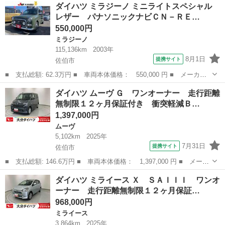
大分
佐伯市
ミラジーノ
ダイハツ ミラジーノ ミニライトスペシャル
ノ ＣＤ ＤＶＤ ＳＤ ＵＳＢ フルセグ ６３６９２ｋｍ時タイ
レザー パナソニックナビＣＮ－ＲＥ…
ミングベルト交...
550,000円
ミラジーノ
115,136km
2003年
8月1日
提携サイト
佐伯市
■ 支払総額: 62.3万円 ■ 車両本体価格： 550,000 円 ■ メーカー
名： ダイハツ ■ 車種名： ミラジーノ ■ グレード名： ミニラ
大分
佐伯市
ミラジーノ
ダイハツ ムーヴ Ｇ ワンオーナー 走行距離
イトスペシャル レザー パナソニックナビＣＮ－ＲＥ０７Ｄ Ｃ
無制限１２ヶ月保証付き 衝突軽減Ｂ…
Ｄ ＤＶＤ Ｓ...
1,397,000円
ムーヴ
5,102km
2025年
7月31日
提携サイト
佐伯市
■ 支払総額: 146.6万円 ■ 車両本体価格： 1,397,000 円 ■ メーカ
ー名： ダイハツ ■ 車種名： ムーヴ ■ グレード名： Ｇ ワン
大分
佐伯市
ムーヴ
ダイハツ ミライース Ｘ ＳＡＩＩＩ ワンオ
オーナー 走行距離無制限１２ヶ月保証付き 衝突軽減Ｂ ＬＥＤヘ
ーナー 走行距離無制限１２ヶ月保証…
ッドライ...
968,000円
ミライース
3,864km
2025年