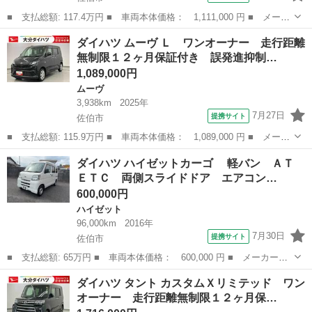
■ 支払総額: 117.4万円 ■ 車両本体価格： 1,111,000 円 ■ メーカ
ー名： ダイハツ ■ 車種名： ハイゼットカーゴ ■ グレード
大分
佐伯市
ハイゼット
ダイハツ ムーヴ Ｌ ワンオーナー 走行距離
名： ＤＸ ワンオーナー 走行距離無制限１２ヶ月保証付き レー
無制限１２ヶ月保証付き 誤発進抑制…
ダーブレーキ...
1,089,000円
ムーヴ
3,938km
2025年
7月27日
提携サイト
佐伯市
■ 支払総額: 115.9万円 ■ 車両本体価格： 1,089,000 円 ■ メーカ
ー名： ダイハツ ■ 車種名： ムーヴ ■ グレード名： Ｌ ワン
大分
佐伯市
ムーヴ
ダイハツ ハイゼットカーゴ 軽バン ＡＴ
オーナー 走行距離無制限１２ヶ月保証付き 誤発進抑制装置 両側
ＥＴＣ 両側スライドドア エアコン…
手動スラ...
600,000円
ハイゼット
96,000km
2016年
7月30日
提携サイト
佐伯市
■ 支払総額: 65万円 ■ 車両本体価格： 600,000 円 ■ メーカー
名： ダイハツ ■ 車種名： ハイゼットカーゴ ■ グレード
大分
佐伯市
ハイゼット
ダイハツ タント カスタムＸリミテッド ワン
名： 軽バン ＡＴ ＥＴＣ 両側スライドドア エアコン 運転
オーナー 走行距離無制限１２ヶ月保…
席エアバッグ 助手席エ...