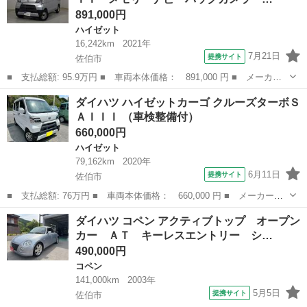
891,000円
ハイゼット
16,242km
2021年
7月21日
提携サイト
佐伯市
■ 支払総額: 95.9万円 ■ 車両本体価格： 891,000 円 ■ メーカー
名： ダイハツ ■ 車種名： ハイゼットカーゴ ■ グレード名：
大分
佐伯市
ハイゼット
ダイハツ ハイゼットカーゴ クルーズターボＳ
スペシャルＳＡＩＩＩ メモリーナビ バックカメラ 衝突被害軽減
ＡＩＩＩ （車検整備付）
システム Ｅ...
660,000円
ハイゼット
79,162km
2020年
6月11日
提携サイト
佐伯市
■ 支払総額: 76万円 ■ 車両本体価格： 660,000 円 ■ メーカー
名： ダイハツ ■ 車種名： ハイゼットカーゴ ■ グレード名：
大分
佐伯市
ハイゼット
ダイハツ コペン アクティブトップ オープン
クルーズターボＳＡＩＩＩ ■ 排気量： 660cc ■ ドア枚数： 5D
カー ＡＴ キーレスエントリー シ…
■ ...
490,000円
コペン
141,000km
2003年
5月5日
提携サイト
佐伯市