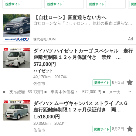
ＴＣ装備 エアコン
ラ装着車 レーダー
軽減システム ＬＥ
ル
提携サイト
提携サイト
提携サイト
提
パワステ デュアル
ブレーキ ブルート
Ｄヘッドランプ ス
ィ
エアバッグ ＰＳ
ゥース 禁煙 リヤ
マートキー アイド
エ
【自社ローン】審査通らない方へ
ＡＢＳ （検9.3）
カメラ 衝突安全ボ
リングストップ ベ
テ
自社ローンなら「じしゃロン」。他社の審査に通らなか
ディ ナビ付 アイ
ンチシート ＣＶ
ウ
った方も
ドリングストップ機
Ｔ 盗難防止システ
10
能 ＤＶＤ再生 Ｕ
ム ＡＢＳ ＥＳＣ
Ad
株式会社IDOM
ＳＢポート （車検
（車検整備付）
整備付）
ダイハツ ハイゼットカーゴ スペシャル 走行
距離無制限１２ヶ月保証付き 禁煙 …
572,000円
ハイゼット
49,170km
2017年
8月3日
提携サイト
佐伯市
■ 支払総額: 63.1万円 ■ 車両本体価格： 572,000 円 ■ メーカー
名： ダイハツ ■ 車種名： ハイゼットカーゴ ■ グレード名：
大分
佐伯市
ハイゼット
ダイハツ ムーヴキャンバス ストライプスＧ
スペシャル 走行距離無制限１２ヶ月保証付き 禁煙 ＳＲＳ メン
走行距離無制限１２ヶ月保証付き 両…
テナンスノー...
1,518,000円
20,050km
2023年
8月2日
提携サイト
佐伯市