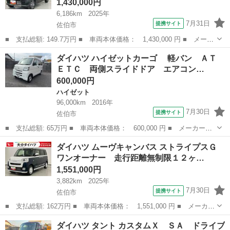
1,430,000円
6,186km
2025年
7月31日
提携サイト
佐伯市
■ 支払総額: 149.7万円 ■ 車両本体価格： 1,430,000 円 ■ メーカ
ー名： ダイハツ ■ 車種名： タフト ■ グレード名： Ｇ ダー
大分
佐伯市
ダイハツ
ダイハツ ハイゼットカーゴ 軽バン ＡＴ
ククロムベンチャー Ｂモニター インテリキー ムーンルーフ Ｕ
ＥＴＣ 両側スライドドア エアコン…
ＳＢ 電...
600,000円
ハイゼット
96,000km
2016年
7月30日
提携サイト
佐伯市
■ 支払総額: 65万円 ■ 車両本体価格： 600,000 円 ■ メーカー
名： ダイハツ ■ 車種名： ハイゼットカーゴ ■ グレード
大分
佐伯市
ハイゼット
ダイハツ ムーヴキャンバス ストライプスＧ
名： 軽バン ＡＴ ＥＴＣ 両側スライドドア エアコン 運転
ワンオーナー 走行距離無制限１２ヶ…
席エアバッグ 助手席エ...
1,551,000円
3,882km
2025年
7月30日
提携サイト
佐伯市
■ 支払総額: 162万円 ■ 車両本体価格： 1,551,000 円 ■ メーカー
名： ダイハツ ■ 車種名： ムーヴキャンバス ■ グレード名：
大分
佐伯市
ダイハツ
ダイハツ タント カスタムＸ ＳＡ ドライブ
ストライプスＧ ワンオーナー 走行距離無制限１２ヶ月保証付き