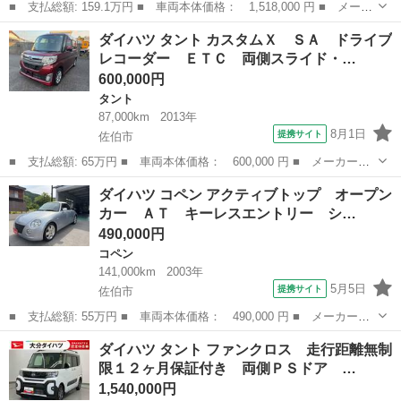
■ 支払総額: 159.1万円 ■ 車両本体価格： 1,518,000 円 ■ メーカ
ー名： ダイハツ ■ 車種名： ムーヴキャンバス ■ グレード
大分
佐伯市
ダイハツ
ダイハツ タント カスタムＸ ＳＡ ドライブ
名： ストライプスＧ 走行距離無制限１２ヶ月保証付き 両パワー
レコーダー ＥＴＣ 両側スライド・…
スライドドア...
600,000円
タント
87,000km
2013年
8月1日
提携サイト
佐伯市
■ 支払総額: 65万円 ■ 車両本体価格： 600,000 円 ■ メーカー
名： ダイハツ ■ 車種名： タント ■ グレード名： カスタム
大分
佐伯市
タント
ダイハツ コペン アクティブトップ オープン
Ｘ ＳＡ ドライブレコーダー ＥＴＣ 両側スライド・片側電動
カー ＡＴ キーレスエントリー シ…
ナビ ＴＶ 衝突被...
490,000円
コペン
141,000km
2003年
5月5日
提携サイト
佐伯市
■ 支払総額: 55万円 ■ 車両本体価格： 490,000 円 ■ メーカー
名： ダイハツ ■ 車種名： コペン ■ グレード名： アクティブ
大分
佐伯市
コペン
ダイハツ タント ファンクロス 走行距離無制
トップ オープンカー ＡＴ キーレスエントリー シートヒータ
限１２ヶ月保証付き 両側ＰＳドア …
ー アルミホイール...
1,540,000円