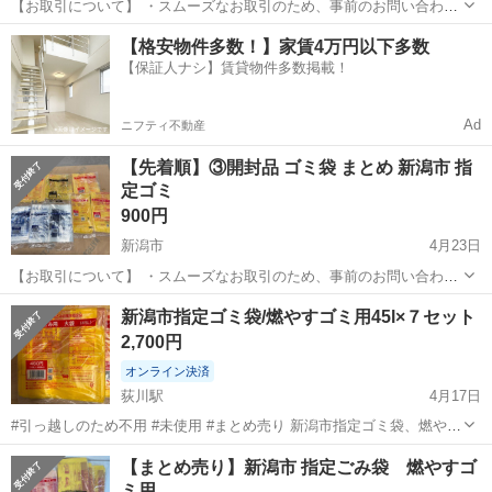
【お取引について】 ・スムーズなお取引のため、事前のお問い合わせ
なしでご来店いただけます。 ・お取り置きは行っておらず、ご来店順
新潟
新潟市
掃除用具
商品
【格安物件多数！】家賃4万円以下多数
でのご案内となります。 ・現物をご確認のうえ、ご購入をお決めいた
【保証人ナシ】賃貸物件多数掲載！
だけます。 【お渡し日時】 ...
Ad
ニフティ不動産
【先着順】③開封品 ゴミ袋 まとめ 新潟市 指
定ゴミ
900円
新潟市
4月23日
【お取引について】 ・スムーズなお取引のため、事前のお問い合わせ
なしでご来店いただけます。 ・お取り置きは行っておらず、ご来店順
新潟
新潟市
掃除用具
商品
新潟市指定ゴミ袋/燃やすゴミ用45l×７セット
でのご案内となります。 ・現物をご確認のうえ、ご購入をお決めいた
2,700円
だけます。 【お渡し日時】 ...
オンライン決済
荻川駅
4月17日
#引っ越しのため不用 #未使用 #まとめ売り 新潟市指定ゴミ袋、燃やす
ゴミ用大袋45lサイズ 10枚入り（定価450円）×7セットあります。 引
新潟
新潟市
荻川駅
掃除用具
【まとめ売り】新潟市 指定ごみ袋 燃やすゴ
っ越しのため必要が無くなりました。 4/20〜4/28までの取引希望で
ミ用
す。