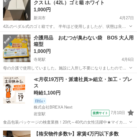
クス LL（42L）ゴミ箱 ホワイト
す。 ノークレームノー...
1,000円
新潟市
4月27日
42Lのペダル式のゴミ箱です。 半年ほど使用しましたが、状態は良い
と思います。 以下のサイトから購入したので、詳細はそちらをご確認
新潟
新潟市
掃除用具
KEYUCA
介護用品 おむつが臭わない袋 BOS 大人用
ください。 https://item.rakuten.co.jp/keyuca/330089...
箱型
1,000円
寺尾駅
4月6日
母の介護で使用していました。施設に入所し不要になりましたので、
必要な方にお譲りいたします。 袋に入れて結ぶだけ。おむつのにおい
新潟
新潟市
寺尾駅
掃除用具
大人用
≪月収19万円・派遣社員≫組立・加工・プレ
を防臭。高機能素材。においからのストレス軽減に。 Lサイズ 30㎝
ス
×40㎝ マチ付き 90枚入...
時給1,100円
日払い
株式会社BREXA Next
7月10日
提携サイト
岩室駅
食品包装パッケージの検査業務！20代～40代の女性活躍中★マイカー
通勤OK！無料駐車場あり！残業少なめ！日払いあり！社員食堂利用
新潟
新潟市
岩室駅
その他
【格安物件多数✨】家賃4万円以下多数
OK！空調完備で快適！土日休み！人気の日勤のお仕事！正社員登用あ