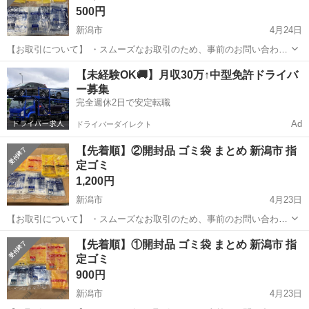
500円
新潟市
4月24日
【お取引について】 ・スムーズなお取引のため、事前のお問い合わせ
なしでご来店いただけます。 ・お取り置きは行っておらず、ご来店順
新潟
新潟市
掃除用具
商品
【未経験OK🚚】月収30万↑中型免許ドライバ
でのご案内となります。 ・現物をご確認のうえ、ご購入をお決めいた
ー募集
だけます。 【お渡し日時】 ...
完全週休2日で安定転職
Ad
ドライバーダイレクト
【先着順】②開封品 ゴミ袋 まとめ 新潟市 指
定ゴミ
1,200円
新潟市
4月23日
【お取引について】 ・スムーズなお取引のため、事前のお問い合わせ
なしでご来店いただけます。 ・お取り置きは行っておらず、ご来店順
新潟
新潟市
掃除用具
商品
【先着順】①開封品 ゴミ袋 まとめ 新潟市 指
でのご案内となります。 ・現物をご確認のうえ、ご購入をお決めいた
定ゴミ
だけます。 【お渡し日時】 ...
900円
新潟市
4月23日