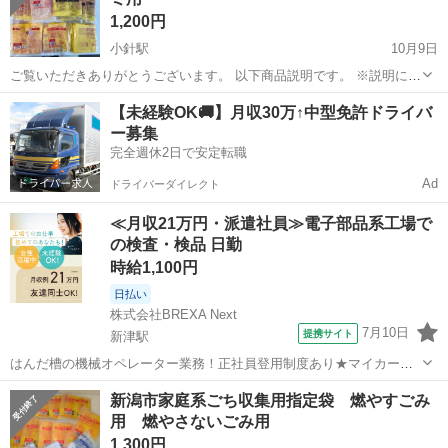
1,200円
小針駅
10月9日
ご覧いただきありがとうございます。 以下商品説明です。 ※説明に書
いてあることと同じ質問はお控えください。 新潟市家庭系ごみ用指定
新潟
新潟市
小針駅
掃除用具
ごみ
【未経験OK🚚】月収30万↑中型免許ドライバ
袋 燃やすごみ用 10L 未開封5袋+バラ4枚 20L 未開封3袋+バラ21枚
ー募集
30...
完全週休2日で安定転職
Ad
ドライバーダイレクト
≪月収21万円・派遣社員≫電子部品系工場で
の検査・検品 日勤
時給1,100円
日払い
株式会社BREXA Next
7月10日
提携サイト
新津駅
はんだ槽の機械オペレーター業務！正社員登用制度あり★マイカー通
勤OK＆無料駐車場完備★クリーンルーム内でのお仕事◎食堂利用可！
新潟
新潟市
新津駅
その他
新潟市家庭系ごち収集用指定袋 燃やすごみ
日払いOK！《千葉県佐倉市》 人気の工場のお仕事 ◇はんだ槽の機械
用 燃やさないごみ用
オペレーター業務◇ A：準備...
1,300円