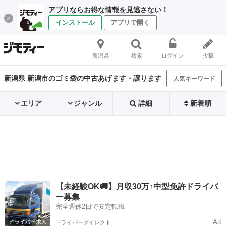
アプリならお得な情報を見逃さない！
インストール
アプリで開く
新潟県
検索
ログイン
投稿
新潟県 新潟市のゴミ袋の中古あげます・譲ります
人気キーワード
エリア
ジャンル
詳細
新着順
【未経験OK🚚】月収30万↑中型免許ドライバ
ー募集
完全週休2日で安定転職
Ad
ドライバーダイレクト