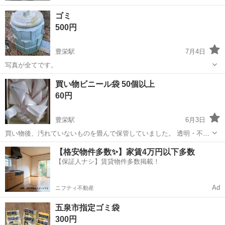
ゴミ
500円
豊栄駅
7月4日
写真が全てです。
新潟
新潟市
豊栄駅
掃除用具
買い物ビニール袋 50個以上
60円
豊栄駅
6月3日
買い物後、汚れていないものを畳んで保管していました。 透明・不透
明、大・小、様々です。 お気軽にメッセージください☺️
新潟
新潟市
豊栄駅
掃除用具
【格安物件多数✨】家賃4万円以下多数
【保証人ナシ】賃貸物件多数掲載！
Ad
ニフティ不動産
五泉市指定ゴミ袋
300円