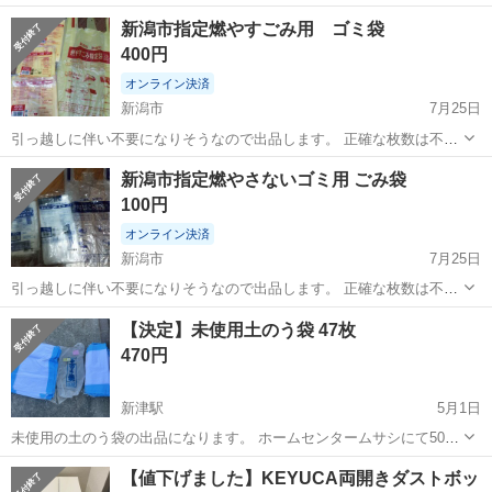
いてあることと同じ質問はお控えください。 新潟市家庭系ごみ収集用
新潟
新潟市
小針駅
掃除用具
燃やさないごみ
新潟市指定燃やすごみ用 ゴミ袋
指定袋 ごみ袋 大量にあります。 内容は画像にてご確認ください。 開
400円
封されてるのもございま...
オンライン決済
新潟市
7月25日
引っ越しに伴い不要になりそうなので出品します。 正確な枚数は不
明。 45㍑がずっしり残ってる感があるのでこの価格でお願いします。
新潟
新潟市
掃除用具
ごみ
新潟市指定燃やさないゴミ用 ごみ袋
他は半分ほどかと‥
100円
オンライン決済
新潟市
7月25日
引っ越しに伴い不要になりそうなので出品します。 正確な枚数は不明
ですが10㍑の方は買ったばかりでほぼ余ってると思います。
新潟
新潟市
掃除用具
ごみ
【決定】未使用土のう袋 47枚
470円
新津駅
5月1日
未使用の土のう袋の出品になります。 ホームセンタームサシにて50枚
入りを購入しましたが3枚しか使用しなかった為、残り47枚格安にてお
新潟
新潟市
新津駅
掃除用具
ホームセンタームサシ
【値下げました】KEYUCA両開きダストボッ
譲りします。 1枚あたり10円 お取引場所は荻川付近を予定しておりま