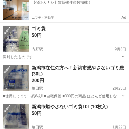
【保証人ナシ】賃貸物件多数掲載！
り！《新潟県新潟市西蒲区》 人...
Ad
ニフティ不動産
ゴミ袋
50円
内野駅
9月3日
開封したものです
新潟
新潟市
内野駅
掃除用具
新潟市在住の方へ！新潟市燃やさないゴミ袋
(30L)
200円
亀田駅
2月23日
■使用してます→残8枚‼️ ■自宅保管 ■300円の商品 ほとんど使用しない
ので出品いたします。 受け渡しは土日祝のみとなります。 気持ちの良
新潟
新潟市
亀田駅
掃除用具
商品
新潟市燃やさないゴミ袋10L(10枚入)
いお取引きを希望しております。 ご協力宜しくお願い致します。
50円
亀田駅
1月22日