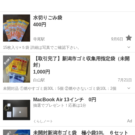
水切りごみ袋
400円
寺尾駅
9月6日
15枚入り×５袋 詳細は写真でご確認下さい。
新潟
新潟市
寺尾駅
掃除用具
ごみ
【取引完了】新潟市ゴミ収集用指定袋（未開
封）
1,000円
白山駅
7月21日
未開封品 ①燃やすゴミ袋30L：5個 ②燃やさないゴミ袋10L：2個
新潟
新潟市
白山駅
掃除用具
MacBook Air 13インチ 0円
抽選でプレゼント！応募は1分
Ad
くらしノート
未開封新潟市ゴミ袋 極小袋10L ６セット