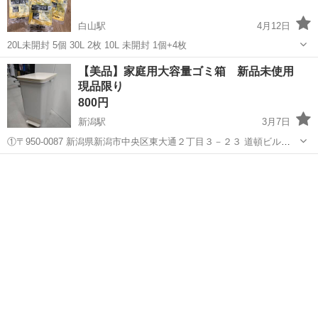
白山駅
4月12日
20L未開封 5個 30L 2枚 10L 未開封 1個+4枚
新潟
新潟市
白山駅
掃除用具
【美品】家庭用大容量ゴミ箱 新品未使用
現品限り
800円
新潟駅
3月7日
①〒950-0087 新潟県新潟市中央区東大通２丁目３－２３ 道頓ビル
3F 買取マクサス東大通り店 ②〒950-0021 新潟県新潟市東区物見
新潟
新潟市
新潟駅
掃除用具
商品
山３丁目２−８ 大倭第2ビル JPCスポーツ教...