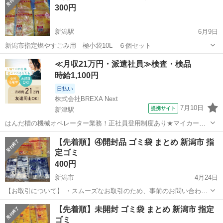
300円
新潟駅
6月9日
新潟市指定燃やすごみ用 極小袋10L ６個セット
新潟
新潟市
新潟駅
掃除用具
ごみ
≪月収21万円・派遣社員≫検査・検品
時給1,100円
日払い
株式会社BREXA Next
7月10日
提携サイト
新津駅
はんだ槽の機械オペレーター業務！正社員登用制度あり★マイカー通
勤OK＆無料駐車場完備★クリーンルーム内でのお仕事◎食堂利用可！
新潟
新潟市
新津駅
その他
【先着順】④開封品 ゴミ袋 まとめ 新潟市 指
日払いOK！《千葉県佐倉市》 人気の工場のお仕事 ◇はんだ槽の機械
定ゴミ
オペレーター業務◇ A：準備...
400円
新潟市
4月24日
【お取引について】 ・スムーズなお取引のため、事前のお問い合わせ
なしでご来店いただけます。 ・お取り置きは行っておらず、ご来店順
新潟
新潟市
掃除用具
商品
【先着順】未開封 ゴミ袋 まとめ 新潟市 指定
でのご案内となります。 ・現物をご確認のうえ、ご購入をお決めいた
ゴミ
だけます。 【お渡し日時】 ...