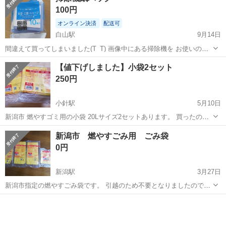
100円
オンライン決済
配送可
白山駅
9月14日
間違えて買ってしまいました(T_T) 画像中にある掃除機を お使いの方
にお譲り致します(^^) 9枚セットで、いかがですか？？
新潟
新潟市
白山駅
掃除用具
使い
【値下げしました】小袋2セット
250円
小針駅
5月10日
新潟市 燃やすゴミ用の小袋 20Lサイズ2セットあります。 買ったので
すが、サイズが大きすぎて、超極小袋を使っているのでお譲りしま
新潟
新潟市
小針駅
掃除用具
譲り
新潟市 燃やすごみ用 ごみ袋
す。 超極小袋と交換してくださる方歓迎します。 小袋5枚につき超極
0円
小袋20枚の交換希望です。 ...
新潟駅
3月27日
新潟市指定の燃やすごみ袋です。 引越のため不要となりましたのでお
譲りします。 ①小袋（20リットル）×1 ②極小袋（10リットル）×3 極
新潟
新潟市
新潟駅
掃除用具
ごみ
小袋1個を除き、開封・一部使用済です。 残り枚数は数えておりませ
んのでご了承ください。...