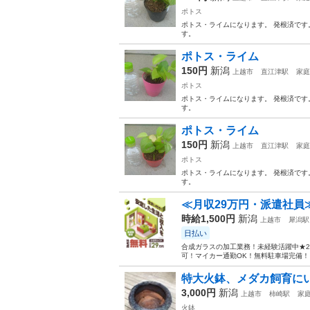
ポトス
ポトス・ライムになります。 発根済です
す。
ポトス・ライム
150円
新潟
上越市
直江津駅
家庭
ポトス
ポトス・ライムになります。 発根済です
す。
ポトス・ライム
150円
新潟
上越市
直江津駅
家庭
ポトス
ポトス・ライムになります。 発根済です
す。
≪月収29万円・派遣社員
時給1,500円
新潟
上越市
犀潟駅
日払い
合成ガラスの加工業務！未経験活躍中★2
可！マイカー通勤OK！無料駐車場完備！《
特大火鉢、メダカ飼育にい
3,000円
新潟
上越市
柿崎駅
家
火鉢