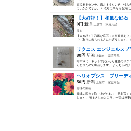
直径５５センチ、高さ３５センチ、特大火
にいかがですか。 引取りに来られる方に
【大好評！】和風な庭石
0円
新潟
上越市
家庭用品
庭石
【大好評！】和風な庭石（※複数個あり）
で、取りに来られる方にお譲りします。 
リクニス エンジェルスブラ
80円
新潟
上越市
家庭用品
昨年秋に、ネットで変わった花色のリク
んとれたので出品します。 よくあるのは
ヘリオプシス ブリーディ
50円
新潟
上越市
家庭用品
趣味の園芸
趣味の園芸で取り上げられて、是非育て
します。 種まきしたところ、一部は無事に