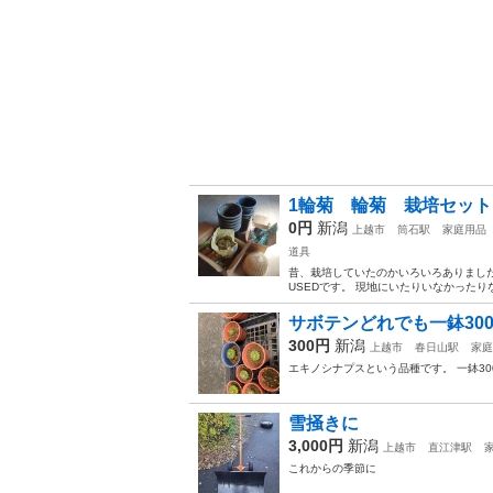
1輪菊 輪菊 栽培セット
0円
新潟
上越市
筒石駅
家庭用品
道具
昔、栽培していたのかいろいろありました
USEDです。 現地にいたりいなかったり
サボテンどれでも一鉢30
300円
新潟
上越市
春日山駅
家庭
エキノシナプスという品種です。 一鉢3
雪掻きに
3,000円
新潟
上越市
直江津駅
これからの季節に