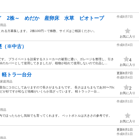
作成8月7日
イ 2株～ めだか 産卵床 水草 ビオトープ
用品
れる方募集します。 2株100円～で株数、サイズはご相談ください。
お気に入り
作成8月4日
甕（※中古）
です。 プライベートを詮索するストーカーの被害に遭い、ガレージを整理し、引き
4
鉢のカバーとして使用してきましたが、植物が枯れて使用しないので出品し...
お気に入り
更新8月7日
 軽トラ一台分
作成8月4日
家庭用品
適当にコロにしてありますので長さがまちまちです。 長さはまちまちであ30〜70c
2
んどが杉ですが松など他種がいくらか混ざっています。 軽トラック一台...
お気に入り
作成8月1日
用品
内でほったらかし気味でも育ってくれます。 ペットボトルは大きさの参考です。
お気に入り
更新8月1日
作成8月1日
用品