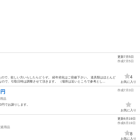
更新7月5日
作成7月5日
4
ので、欲しい方いらしたらどうぞ。 経年劣化はご容赦下さい。 道具類はほとんど
なので、引取日時は調整させて頂きます。 （場所は近いところで参考とし...
お気に入り
作成7月3日
0円
用品
00円でお譲りします。
お気に入り
更新6月19日
作成6月19日
家庭用品
8
お気に入り