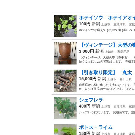
ホテイソウ ホテイアオ
100円
新潟
上越市
直江津駅
家庭
ホテイソウが増えてきたので引き取ってく
【ヴィンテージ】大型の
3,000円
新潟
上越市
家庭用品
【ヴィンテージ】大型の甕（※中古） 
払うことにしたので出品します。 ※植木
【引き取り限定】 丸太
15,000円
新潟
上越市
春日山駅
自宅庭から切り出した丸太になります。 
m、太さは直径20〜40ほどです。 ほと
シェフレラ
400円
新潟
上越市
直江津駅
家庭
シェフレラになります。 発根済です。室
ポトス・ライム
150円
新潟
上越市
直江津駅
家庭