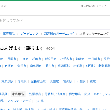
ります
地元の掲示板 ジモティー
家庭用品
ガーデニング
新潟県のガーデニング
上越市のガーデニング
中古あげます・譲ります
全70件
潟市
長岡市
三条市
柏崎市
新発田市
小千谷市
加茂市
十日町市
見附
市
佐渡市
魚沼市
南魚沼市
胎内市
東蒲原郡
岩船郡
刈羽郡
北蒲原
東新潟駅
寺尾駅
越後石山駅
見附駅
宮内駅
小針駅
燕駅
理器具
家庭用品
洗濯用品
芳香剤、消臭剤
掃除用具
防災、セキュリテ
用品
ノベルティグッズ
その他
湯たんぽ
浄水器、整水器
キッチン雑貨
家庭用包装紙、袋
バス用品
トイ