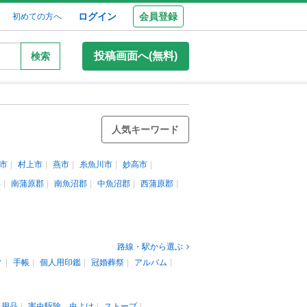
ログイン
会員登録
初めての方へ
投稿画面へ(無料)
検索
人気キーワード
市
村上市
燕市
糸魚川市
妙高市
郡
南蒲原郡
南魚沼郡
中魚沼郡
西蒲原郡
路線・駅から選ぶ
ィ
手帳
個人用印鑑
冠婚葬祭
アルバム
レ用品
害虫駆除、虫よけ
ストーブ