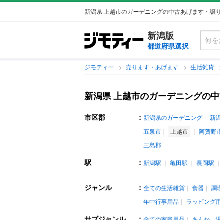
新潟県 上越市のガーデニングの中古あげます・譲
新潟版
都道府県選択
ジモティー
売ります・あげます
生活雑貨
新潟県 上越市のガーデニングの
市区郡
：
新潟県のガーデニング
新
五泉市
上越市
阿賀野
三島郡
駅
：
新潟駅
亀田駅
長岡駅
ジャンル
：
全ての生活雑貨
食器
調
年中行事用品
ラッピング
サブジャンル
：
全ての家庭用品
あんか、