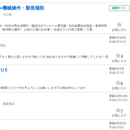
≫機械操作・製造補助
提携サイト
その他
0～50代の男女活躍中！備品付きワンルーム寮完備！赴任旅費会社負担！食堂利用
新潟県上越市》 人気の工場のお仕事 ◇合成ガラスの加工業務◇ 工業...
お気に入り
更新6月10日
作成6月10日
用品
4
アルミ製だと思いますので軽いです 錆がありますので画像にて判断してください 長
お気に入り
更新6月7日
‼️
作成6月7日
6
飼育にどうですか❓ よろしくお願いします🙇‍♂️ DMお待ちしてます
お気に入り
更新10月14日
作成10月14日
家庭用品
2
お気に入り
更新4月22日
作成4月9日