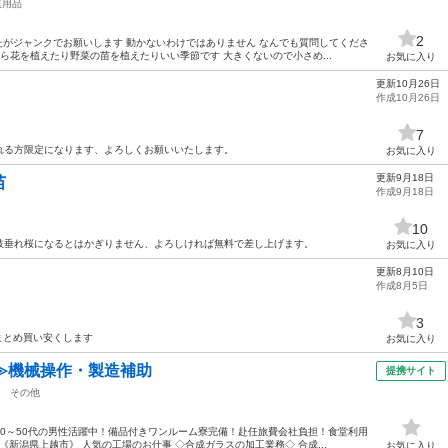
庭用品
2
たがジャンクでお願いします 動かないわけではありません なんでも質問してくださ
ら花を植えたり野菜の苗を植えたりいい季節です 大きくないので小さめ...
お気に入り
更新10月26日
作成10月26日
7
れる方限定になります、よろしくお願いいたします。
お気に入り
更新9月18日
苗
作成9月18日
10
枝垂れ桜になるとはかぎりません、よろしければ無料で差し上げます。
お気に入り
更新8月10日
作成8月5日
3
 まとめ買い安くします
お気に入り
≫機械操作・製造補助
提携サイト
その他
0～50代の男性活躍中！備品付きワンルーム寮完備！赴任旅費会社負担！食堂利用
新潟県上越市》 人気の工場のお仕事 ◇合成ガラスの加工業務◇ 合成...
お気に入り