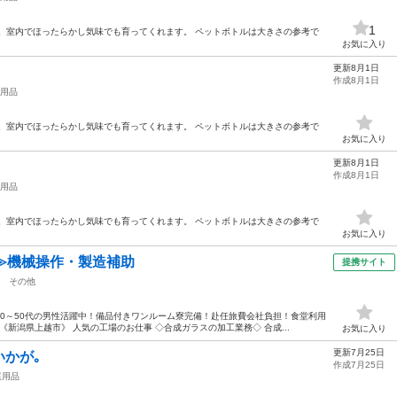
1
。室内でほったらかし気味でも育ってくれます。 ペットボトルは大きさの参考で
お気に入り
更新8月1日
作成8月1日
用品
。室内でほったらかし気味でも育ってくれます。 ペットボトルは大きさの参考で
お気に入り
更新8月1日
作成8月1日
用品
。室内でほったらかし気味でも育ってくれます。 ペットボトルは大きさの参考で
お気に入り
≫機械操作・製造補助
提携サイト
その他
0～50代の男性活躍中！備品付きワンルーム寮完備！赴任旅費会社負担！食堂利用
新潟県上越市》 人気の工場のお仕事 ◇合成ガラスの加工業務◇ 合成...
お気に入り
更新7月25日
かが｡
作成7月25日
庭用品