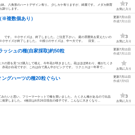
7
鉢。 八角形のハートデザイン有り。 少しカケ有りますが、綺麗です。 メダカ飼育
お譲りします。
お気に入り
更新7月11日
（※複数個あり）
作成7月11日
3
 です。 ※小サイズは、終了しました。ご注意下さい。 庭の雰囲気を変えたいの
※小サイズが終了しました。 ※残りのサイズは、中〜大です。 目安、...
お気に入り
更新7月11日
ッシュの種(自家採取)約50粒
作成7月11日
ニスの苗を見つけ購入して植え、今年花が咲きました。花はほぼ終わり、種がたくさ
、赤花か白花ですが、これは白で真ん中がピンクです。 リクニスは一年草で...
お気に入り
更新7月11日
ングハーツの種20粒ぐらい
作成7月5日
3
てみたいと思い、フリーマーケットで種を買いました。 たくさん種があるので出品
発芽しました。 4枚目は6月26日現在の様子です。こんなに大きくなり...
お気に入り