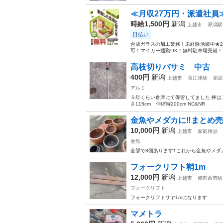
≪月収27万円・派遣社員
時給1,500円
新潟
上越市
犀潟駅
日払い
合成ガラスの加工業務！未経験活躍中★2
可！マイカー通勤OK！無料駐車場完備！《
高枝切りバサミ 中古
400円
新潟
上越市
直江津駅
家庭
アルミ
５年くらい倉庫にて保管してました 棒は
さ115cm 伸縮時200cm NC&NR
金魚やメダカに‼️まとめ売り
10,000円
新潟
上越市
家庭用品
金魚
全部で8個あります❗️ これから金魚やメダカ
フォークリフト鞘1m
12,000円
新潟
上越市
備前西市駅
フォークリフト
フォークリフトサヤ1mになります
マメトラ