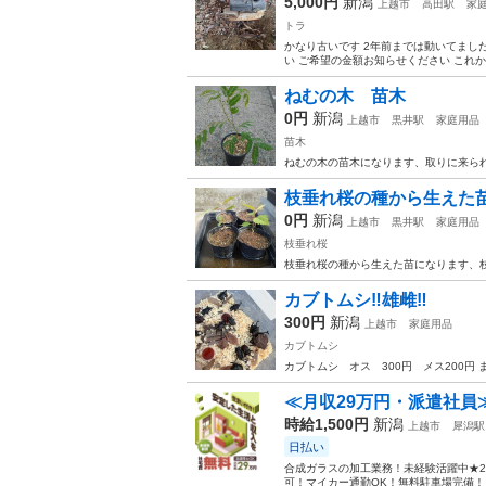
5,000円
新潟
上越市
高田駅
家
トラ
かなり古いです 2年前までは動いてまし
い ご希望の金額お知らせください これか
ねむの木 苗木
0円
新潟
上越市
黒井駅
家庭用品
苗木
ねむの木の苗木になります、取りに来ら
枝垂れ桜の種から生えた
0円
新潟
上越市
黒井駅
家庭用品
枝垂れ桜
枝垂れ桜の種から生えた苗になります、
カブトムシ‼️雄雌‼️
300円
新潟
上越市
家庭用品
カブトムシ
カブトムシ オス 300円 メス200円
≪月収29万円・派遣社員
時給1,500円
新潟
上越市
犀潟駅
日払い
合成ガラスの加工業務！未経験活躍中★2
可！マイカー通勤OK！無料駐車場完備！《