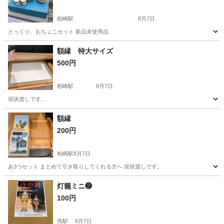
柏崎駅
8月7日
とっくり、おちょこセット 新品未使用品
新潟
柏崎市
柏崎駅
食器
額縁 特大サイズ
500円
柏崎駅
8月7日
現状渡しです。
新潟
柏崎市
柏崎駅
アルバム
額縁
額縁
200円
柏崎駅
8月7日
あ3つセット まとめて引き取りしてくれる方へ 現状渡しです。
新潟
柏崎市
柏崎駅
アルバム
額縁
灯籠ミニ❷
100円
燕駅
8月7日