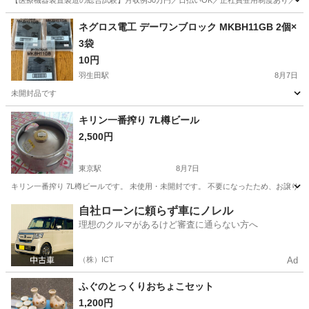
【医療機器装置製造の総合試験】月収例30万円／日払いOK／正社員登用制度あり／マイカ
山梨
その他
ネグロス電工 デーワンブロック MKBH11GB 2個×
3袋
10円
羽生田駅
8月7日
未開封品です
新潟
南蒲原郡
羽生田駅
その他
キリン一番搾り 7L樽ビール
2,500円
東京駅
8月7日
キリン一番搾り 7L樽ビールです。 未使用・未開封です。 不要になったため、お譲りします
新潟
新潟市
東京駅
食器
自社ローンに頼らず車にノレル
理想のクルマがあるけど審査に通らない方へ
（株）ICT
Ad
ふぐのとっくりおちょこセット
1,200円