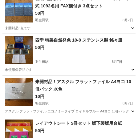
式 1092名用 FAX欄付き 3点セット
50円
羽生田駅
8月7日
未開封品3点です
新潟
南蒲原郡
羽生田駅
その他
四季 特製自然発色 18-8 ステンレス製 銘々皿
50円
羽生田駅
8月7日
未使用保管品です
新潟
南蒲原郡
羽生田駅
食器
未開封品！アスクル フラットファイル A4ヨコ 10
冊パック 水色
10円
羽生田駅
8月7日
アスクル フラットファイル エコノミータイプ ロイヤルブルー A4ヨコ 10冊パック
新潟
南蒲原郡
羽生田駅
その他
レイアウトシート 5冊セット 版下製版用台紙
50円