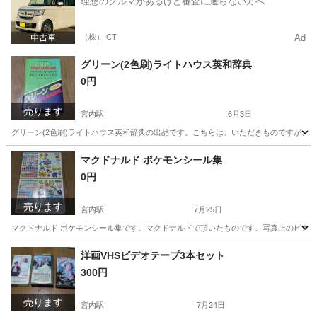
理想のクルマがあるけど審査に通らない方へ
（株）ICT
Ad
グリーン(2色刷)ライトハウス英和辞典
0円
売ります
宮内駅
6月3日
グリーン(2色刷)ライトハウス英和辞典の出品です。こちらは、いただきものですが、
新潟
長岡市
宮内駅
語学、辞書
マクドナルド ポケモンシール集
0円
売ります
宮内駅
7月25日
マクドナルド ポケモンシール集です。マクドナルドで頂いたものです。写真上のピカ
新潟
長岡市
宮内駅
その他
洋画VHSビデオテープ3本セット
300円
売ります
宮内駅
7月24日