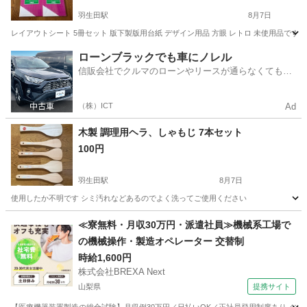
羽生田駅
8月7日
レイアウトシート 5冊セット 版下製版用台紙 デザイン用品 方眼 レトロ 未使用品です
新潟
南蒲原郡
羽生田駅
その他
ローンブラックでも車にノレル
信販会社でクルマのローンやリースが通らなくてもク
ルマをご利用いただけるサービスがあります！
（株）ICT
Ad
木製 調理用ヘラ、しゃもじ 7本セット
100円
羽生田駅
8月7日
使用したか不明です シミ汚れなどあるのでよく洗ってご使用ください
新潟
南蒲原郡
羽生田駅
調理器具
ヘラ
≪寮無料・月収30万円・派遣社員≫機械系工場で
の機械操作・製造オペレーター 交替制
時給1,600円
株式会社BREXA Next
山梨県
提携サイト