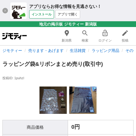
アプリならお得な情報を見逃さない！
インストール
アプリで開く
地元の掲示板 ジモティー 新潟版
新潟県
検索
ログイン
投稿
ジモティー
売ります・あげます
生活雑貨
ラッピング用品
その
ラッピング袋&リボンまとめ売り(取引中)
投稿ID: 1puhzl
0円
商品価格