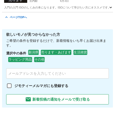
宮内駅
6月3日
入門の入門 ISOのしくみの本になります。ISOについて学びたい方にオススメです。
新潟
長岡市
宮内駅
参考書
譲り
ページTOPへ
欲しいモノが見つからなかった方
ご希望の条件を登録するだけで、新着情報をいち早くお届け出来ま
す。
新潟県
売ります・あげます
生活雑貨
選択中の条件
ラッピング用品
その他
ジモティーメルマガにも登録する
新着投稿の通知をメールで受け取る