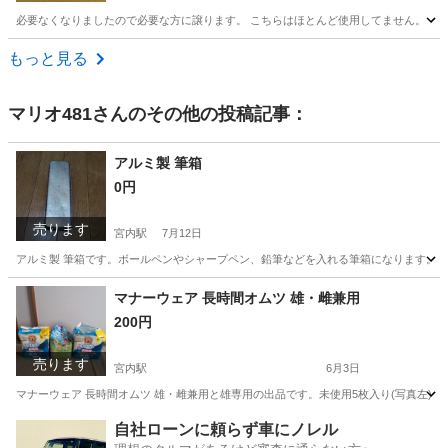
必要なくなりましたので必要な方に譲ります。 こちらはほとんど使用してません。
新潟
燕市
燕駅
冠婚葬祭
灯籠
もっと見る
マリオ481
さんのその他の投稿記事：
アルミ製 筆箱
0円
売ります
宮内駅
7月12日
アルミ製 筆箱です。ボールペンやシャープペン、鉛筆などを入れる筆箱になります。
新潟
長岡市
宮内駅
その他
筆箱
マナーウェア 長時間オムツ 雄・雌兼用
200円
売ります
宮内駅
6月3日
マナーウェア 長時間オムツ 雄・雌兼用と雄専用の出品です。未使用5枚入り(写真左)が
新潟
長岡市
宮内駅
その他
オムツ
自社ローンに頼らず車にノレル