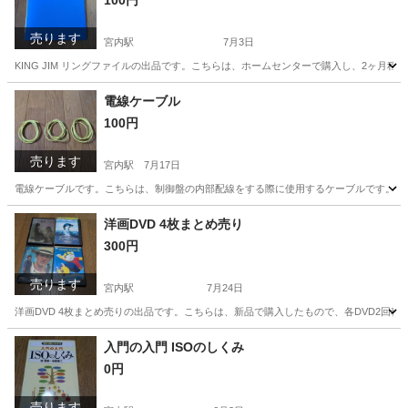
100円
売ります
宮内駅
7月3日
KING JIM リングファイルの出品です。こちらは、ホームセンターで購入し、2ヶ月
新潟
長岡市
宮内駅
その他
電線ケーブル
100円
売ります
宮内駅
7月17日
電線ケーブルです。こちらは、制御盤の内部配線をする際に使用するケーブルです。 長さ(写真に
新潟
長岡市
宮内駅
その他
洋画DVD 4枚まとめ売り
300円
売ります
宮内駅
7月24日
洋画DVD 4枚まとめ売りの出品です。こちらは、新品で購入したもので、各DVD2回程
新潟
長岡市
宮内駅
DVD/ブルーレイ
入門の入門 ISOのしくみ
0円
売ります