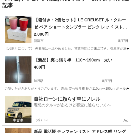
記事
【箱付き・2個セット】LE CREUSET ル・クルー
ゼ ペア ショートタンブラー ピンク レッド ストー
ンウェア 陶器 コップ カップ 食器 ペア食器 ギフト
2,000円
新潟市
8月7日
【お取引について】 先着順は一旦やめました。営業時間にご来店頂き、引取者が決まってい
新潟
新潟市
食器
【新品】突っ張り棒 110〜190cm 太い
400円
加茂駅
8月7日
ご覧いただきありがとうございます。 新品 突っ張り棒 長さ110cm〜190cm ポールの太
新潟
加茂市
加茂駅
洗濯用品
自社ローンに頼らず車にノレル
理想のクルマがあるけど審査に通らない方へ
（株）ICT
Ad
新品 電話帳 テレフォンリスト アドレス帳 リング