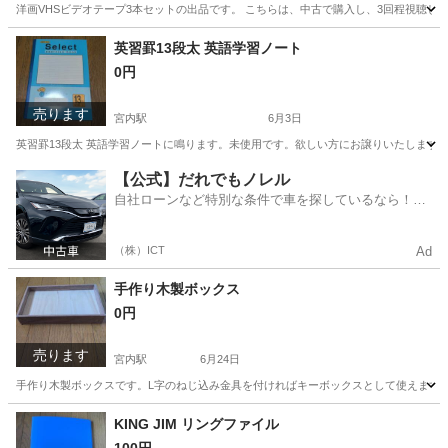
洋画VHSビデオテープ3本セットの出品です。 こちらは、中古で購入し、3回程視聴し
新潟
長岡市
宮内駅
DVD/ブルーレイ
英習罫13段太 英語学習ノート
0円
売ります
宮内駅
6月3日
英習罫13段太 英語学習ノートに鳴ります。未使用です。欲しい方にお譲りいたします
新潟
長岡市
宮内駅
その他
【公式】だれでもノレル
自社ローンなど特別な条件で車を探しているなら！金
利0%で車をご提供、ノレル独自与信システム。
（株）ICT
Ad
手作り木製ボックス
0円
売ります
宮内駅
6月24日
手作り木製ボックスです。L字のねじ込み金具を付ければキーボックスとして使えます。そ
新潟
長岡市
宮内駅
その他
KING JIM リングファイル