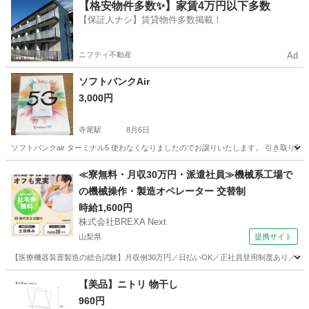
新潟
上越市
春日山駅
ノベルティグッズ
ドンキ
【格安物件多数✨】家賃4万円以下多数
【保証人ナシ】賃貸物件多数掲載！
ニフティ不動産
Ad
ソフトバンクAir
3,000円
寺尾駅
8月6日
ソフトバンクair ターミナル5 使わなくなりましたのでお譲りいたします。 引き取り限
新潟
新潟市
寺尾駅
生活雑貨
Air
≪寮無料・月収30万円・派遣社員≫機械系工場で
の機械操作・製造オペレーター 交替制
時給1,600円
株式会社BREXA Next
山梨県
提携サイト
【医療機器装置製造の総合試験】月収例30万円／日払いOK／正社員登用制度あり／マイカ
山梨
その他
【美品】ニトリ 物干し
960円