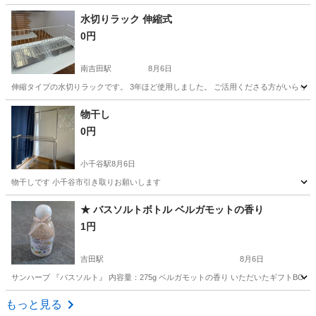
新潟
新潟市
大形駅
洗濯用品
水切りラック 伸縮式
0円
南吉田駅
8月6日
伸縮タイプの水切りラックです。 3年ほど使用しました。 ご活用くださる方がいらっしゃいま
新潟
燕市
南吉田駅
家庭用品
物干し
0円
小千谷駅
8月6日
物干しです 小千谷市引き取りお願いします
新潟
小千谷市
小千谷駅
生活雑貨
★ バスソルトボトル ベルガモットの香り
1円
吉田駅
8月6日
サンハーブ 『バスソルト』 内容量：275g ベルガモットの香り いただいたギフトBO
新潟
燕市
吉田駅
家庭用品
もっと見る