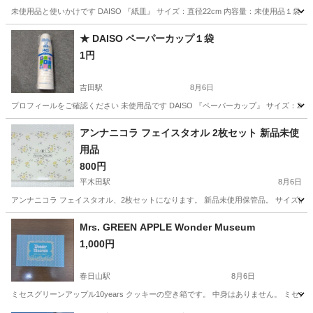
未使用品と使いかけです DAISO 『紙皿』 サイズ：直径22cm 内容量：未使用品１袋 6枚 
新潟
燕市
吉田駅
食器
紙皿
★ DAISO ペーパーカップ１袋
1円
吉田駅
8月6日
プロフィールをご確認ください 未使用品です DAISO 『ペーパーカップ』 サイズ：205ml 
新潟
燕市
吉田駅
食器
アンナニコラ フェイスタオル 2枚セット 新品未使
用品
800円
平木田駅
8月6日
アンナニコラ フェイスタオル、2枚セットになります。 新品未使用保管品。 サイズは箱のサ
新潟
胎内市
平木田駅
家庭用品
アンナニコラ
Mrs. GREEN APPLE Wonder Museum
1,000円
春日山駅
8月6日
ミセスグリーンアップル10years クッキーの空き箱です。 中身はありません。 ミ