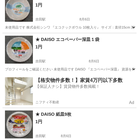
1円
吉田駅
8月6日
未使用品です 株式会社シンワ 『エコクックボウル 10枚入り』 サイズ：直径15cm 深さ3.5
新潟
燕市
吉田駅
食器
シンワ
★ DAISO エコペーパー深皿１袋
1円
吉田駅
8月6日
プロフィールをご確認ください 未使用品です DAISO 『エコペーパー深皿』 資源を再利用
新潟
燕市
吉田駅
食器
DAISO
【格安物件多数！】家賃4万円以下多数
【保証人ナシ】賃貸物件多数掲載！
ニフティ不動産
Ad
★ DAISO 紙皿9枚
1円
吉田駅
8月6日