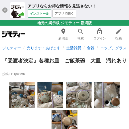
アプリならお得な情報を見逃さない！
インストール
アプリで開く
地元の掲示板 ジモティー 新潟版
新潟県
検索
ログイン
投稿
ジモティー
売ります・あげます
生活雑貨
食器
コップ、グラス
『受渡者決定』各種お皿 ご飯茶碗 大皿 汚れあり
投稿ID: 1pu8mb