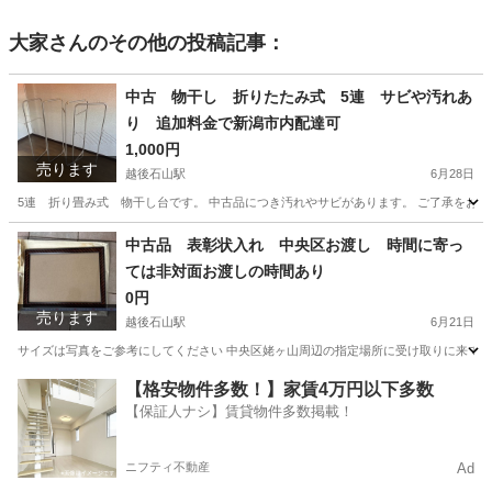
大家
さんのその他の投稿記事：
中古 物干し 折りたたみ式 5連 サビや汚れあ
り 追加料金で新潟市内配達可
1,000円
売ります
越後石山駅
6月28日
5連 折り畳み式 物干し台です。 中古品につき汚れやサビがあります。 ご了承をお願い致しま
新潟
新潟市
越後石山駅
洗濯用品
中古品 表彰状入れ 中央区お渡し 時間に寄っ
ては非対面お渡しの時間あり
0円
売ります
越後石山駅
6月21日
サイズは写真をご参考にしてください 中央区姥ヶ山周辺の指定場所に受け取りに来て
新潟
新潟市
越後石山駅
アルバム
【格安物件多数！】家賃4万円以下多数
【保証人ナシ】賃貸物件多数掲載！
ニフティ不動産
Ad