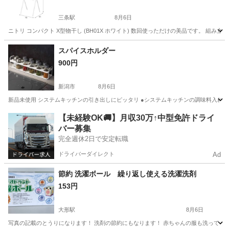
三条駅
8月6日
ニトリ コンパクト X型物干し (BH01X ホワイト) 数回使っただけの美品です。 組み立
新潟
三条市
三条駅
洗濯用品
物干し
スパイスホルダー
900円
新潟市
8月6日
新品未使用 システムキッチンの引き出しにピッタリ ●システムキッチンの調味料入れの
新潟
新潟市
調理器具
システムキッチン
【未経験OK🚚】月収30万↑中型免許ドライ
バー募集
完全週休2日で安定転職
ドライバーダイレクト
Ad
節約 洗濯ボール 繰り返し使える洗濯洗剤
153円
大形駅
8月6日
写真の記載のとうりになります！ 洗剤の節約にもなります！ 赤ちゃんの服も洗っても