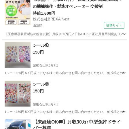
の機械操作・製造オペレーター 交替制
時給1,600円
株式会社BREXA Next
山梨県
提携サイト
【医療機器装置製造の総合試験】月収例30万円／日払いOK／正社員登用制度あり／マイカ
山梨
その他
シール⑱
150円
越後石山駅
8月7日
1シート150円 500円以上になる様に組み合わせお問い合わせください。 他投稿との組
新潟
新潟市
越後石山駅
ラッピング用品
シール⑰
150円
越後石山駅
8月7日
1シート150円 500円以上になる様に組み合わせお問い合わせください。 他投稿との組
新潟
新潟市
越後石山駅
ラッピング用品
【未経験OK🚚】月収30万↑中型免許ドライ
バー募集