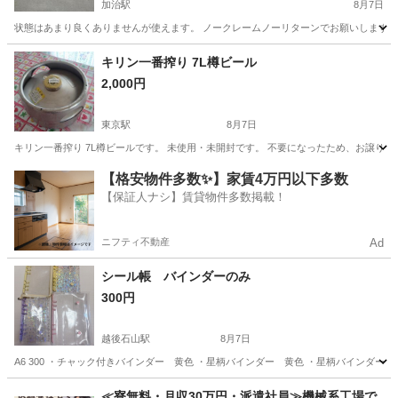
加治駅
8月7日
状態はあまり良くありませんが使えます。 ノークレームノーリターンでお願いします。
新潟
新発田市
加治駅
家庭用品
キリン一番搾り 7L樽ビール
2,000円
東京駅
8月7日
キリン一番搾り 7L樽ビールです。 未使用・未開封です。 不要になったため、お譲りします
新潟
新潟市
東京駅
食器
【格安物件多数✨】家賃4万円以下多数
【保証人ナシ】賃貸物件多数掲載！
ニフティ不動産
Ad
シール帳 バインダーのみ
300円
越後石山駅
8月7日
A6 300 ・チャック付きバインダー 黄色 ・星柄バインダー 黄色 ・星柄バインダー 紫
新潟
新潟市
越後石山駅
ラッピング用品
≪寮無料・月収30万円・派遣社員≫機械系工場で