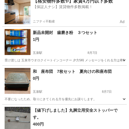
【格安物件多数✨】家賃4万円以下多数
【保証人ナシ】賃貸物件多数掲載！
ニフティ不動産
Ad
新品未開封 歯磨き粉 ３つセット
1円
五泉駅
8月7日
受け渡しは 五泉市ウオロクイートインコーナー 夕方5時 メッセージをくれる方は希望日
新潟
新潟市
五泉駅
家庭用品
和 座布団 7枚セット 夏向けの和座布団
0円
五泉駅
8月7日
不要になったため、取りにきてくれる方を優先にお譲りします。
新潟
新潟市
五泉駅
その他
【値下げしました】丸脚立用安全ストッパーで
す。
400円