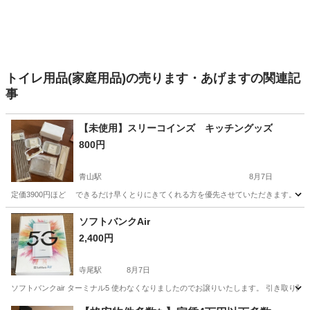
トイレ用品(家庭用品)の売ります・あげますの関連記
事
【未使用】スリーコインズ キッチングッズ
800円
青山駅
8月7日
定価3900円ほど できるだけ早くとりにきてくれる方を優先させていただきます。 よ
新潟
新潟市
青山駅
調理器具
3coins
ソフトバンクAir
2,400円
寺尾駅
8月7日
ソフトバンクair ターミナル5 使わなくなりましたのでお譲りいたします。 引き取り限
新潟
新潟市
寺尾駅
生活雑貨
Air