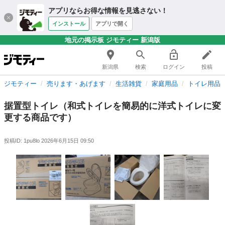
アプリならお得な情報を見逃さない！
インストール
アプリで開く
地元の掲示板 ジモティー 新潟版
新潟県
検索
ログイン
投稿
ジモティー
売ります・あげます
生活雑貨
家庭用品
トイレ用品
据置型トイレ（和式トイレを簡易的に洋式トイレに変
更する商品です）
投稿ID: 1pu8lo
2026年6月15日 09:50