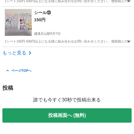
1シート150円 500円以上になる様に組み合わせお問い合わせください。 他投稿との組
新潟
新潟市
越後石山駅
ラッピング用品
シール⑬
150円
越後石山駅
8月7日
1シート150円 500円以上になる様に組み合わせお問い合わせください。 他投稿との組
新潟
新潟市
越後石山駅
ラッピング用品
もっと見る
ページTOPへ
投稿
誰でも今すぐ30秒で投稿出来る
投稿画面へ (無料)