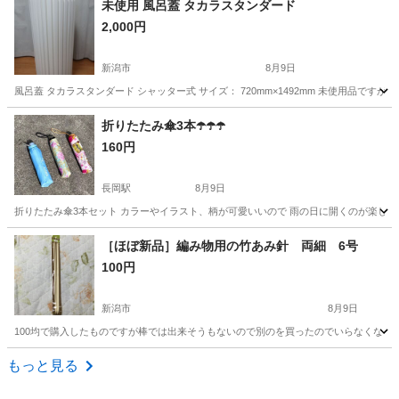
未使用 風呂蓋 タカラスタンダード
2,000円
新潟市
8月9日
風呂蓋 タカラスタンダード シャッター式 サイズ： 720mm×1492mm 未使用品で
新潟
新潟市
家庭用品
折りたたみ傘3本☂️☂️☂️
160円
長岡駅
8月9日
折りたたみ傘3本セット カラーやイラスト、柄が可愛いいので 雨の日に開くのが楽しみにな
新潟
長岡市
長岡駅
その他
［ほぼ新品］編み物用の竹あみ針 両細 6号
100円
新潟市
8月9日
100均で購入したものですが棒では出来そうもないので別のを買ったのでいらなくなっ
新潟
新潟市
その他
新潟
新潟市
その他
100均
もっと見る