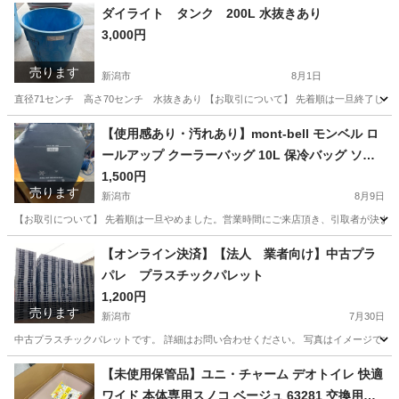
新潟
新潟市
テレビ
ダイライト タンク 200L 水抜きあり
3,000円
売ります
新潟市
8月1日
直径71センチ 高さ70センチ 水抜きあり 【お取引について】 先着順は一旦終了し
新潟
新潟市
その他
ダイライト
【使用感あり・汚れあり】mont-bell モンベル ロ
ールアップ クーラーバッグ 10L 保冷バッグ ソフ
トクーラー クーラーボックス キャンプ アウトド
1,500円
売ります
ア BBQ 釣り レジャー
新潟市
8月9日
【お取引について】 先着順は一旦やめました。営業時間にご来店頂き、引取者が決まってい
新潟
新潟市
バッグ
【オンライン決済】【法人 業者向け】中古プラ
パレ プラスチックパレット
1,200円
売ります
新潟市
7月30日
中古プラスチックパレットです。 詳細はお問い合わせください。 写真はイメージです。 
新潟
新潟市
その他
プラパレ
【未使用保管品】ユニ・チャーム デオトイレ 快適
ワイド 本体専用スノコ ベージュ 63281 交換用パ