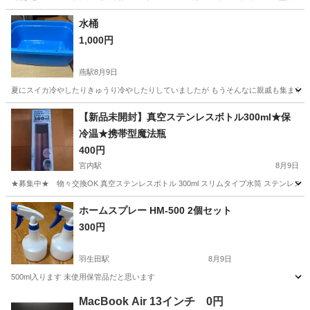
新潟
新潟市
越後曽根駅
家庭用品
換気扇
水桶
1,000円
燕駅
8月9日
夏にスイカ冷やしたりきゅうり冷やしたりしていましたが もうそんなに親戚も集まらな
新潟
燕市
燕駅
その他
【新品未開封】真空ステンレスボトル300ml★保
冷温★携帯型魔法瓶
400円
宮内駅
8月9日
★募集中★ 物々交換OK 真空ステンレスボトル 300ml スリムタイプ水筒 ステンレス製携
新潟
長岡市
宮内駅
食器
ステンレスボトル
ホームスプレー HM-500 2個セット
300円
羽生田駅
8月9日
500ml入ります 未使用保管品だと思います
新潟
南蒲原郡
羽生田駅
家庭用品
MacBook Air 13インチ 0円