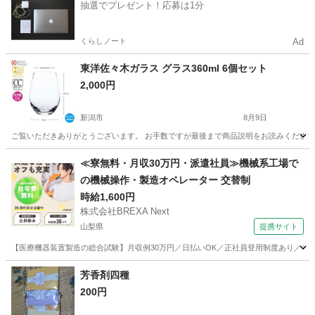
抽選でプレゼント！応募は1分
くらしノート
Ad
東洋佐々木ガラス グラス360ml 6個セット
2,000円
新潟市
8月9日
ご覧いただきありがとうございます。 お手数ですが最後まで商品説明をお読みください😊 (内
新潟
新潟市
食器
東洋佐々木ガラス
≪寮無料・月収30万円・派遣社員≫機械系工場で
の機械操作・製造オペレーター 交替制
時給1,600円
株式会社BREXA Next
山梨県
提携サイト
【医療機器装置製造の総合試験】月収例30万円／日払いOK／正社員登用制度あり／マイカ
山梨
その他
芳香剤四種
200円