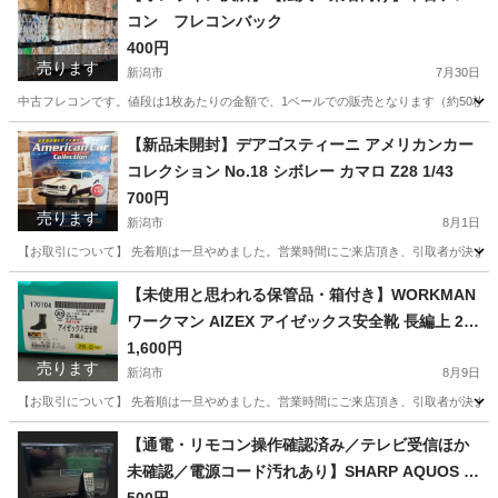
コン フレコンバック
400円
売ります
新潟市
7月30日
中古フレコンです。値段は1枚あたりの金額で、1ベールでの販売となります（約50枚
新潟
新潟市
その他
フレコン
【新品未開封】デアゴスティーニ アメリカンカー
コレクション No.18 シボレー カマロ Z28 1/43
700円
売ります
新潟市
8月1日
【お取引について】 先着順は一旦やめました。営業時間にご来店頂き、引取者が決まって
新潟
新潟市
ミニカー
カマロ
【未使用と思われる保管品・箱付き】WORKMAN
ワークマン AIZEX アイゼックス安全靴 長編上 28.
0cm EEE ブラック 牛革 本革 JIS T8101 革製S種
1,600円
売ります
合成ゴム底 編み上げ 紐タイプ ハイカット セーフ
新潟市
8月9日
ティブーツ 作業靴 工事 建設 工場 現場 52301-32
【お取引について】 先着順は一旦やめました。営業時間にご来店頂き、引取者が決まってい
新潟
新潟市
靴
本革
【通電・リモコン操作確認済み／テレビ受信ほか
未確認／電源コード汚れあり】SHARP AQUOS L