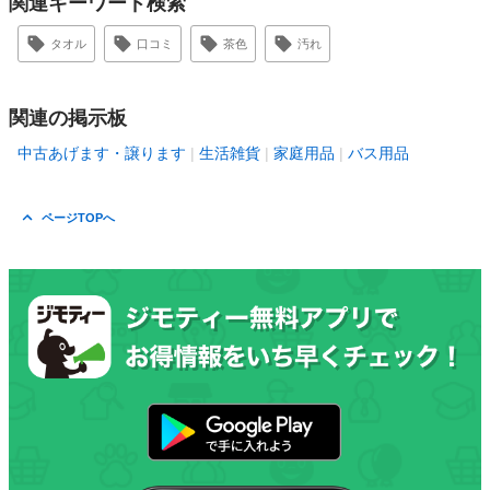
関連キーワード検索
タオル
口コミ
茶色
汚れ
関連の掲示板
中古あげます・譲ります
生活雑貨
家庭用品
バス用品
ページTOPへ