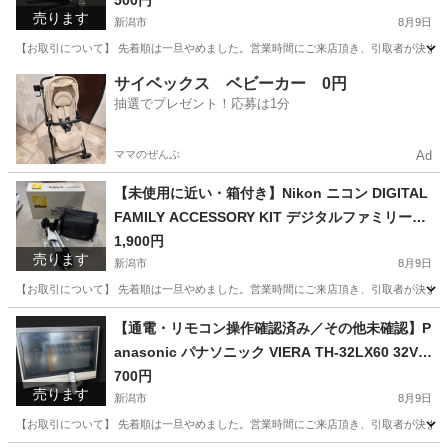
C-20E7 20V型 液晶テレビ 2010年製 本体・純正リ
500円
売ります
モコン・B-CASカード・電源コード付き
新潟市
8月9日
【お取引について】 先着順は一旦やめました。営業時間にご来店頂き、引取者が決まって
新潟
新潟市
テレビ
コード
サイベックス ベビーカー 0円
抽選でプレゼント！応募は1分
ママのぜんぶ
Ad
【未使用に近い・箱付き】Nikon ニコン DIGITAL
FAMILY ACCESSORY KIT デジタルファミリーア
クセサリーキット カメラバッグ 三脚 ETSUMI エ
1,900円
売ります
ツミ COLT N501 コルト 伸長128cm カメラ用品
新潟市
8月9日
撮影用品 デジカメ 一眼レフ 旅行 運動会
【お取引について】 先着順は一旦やめました。営業時間にご来店頂き、引取者が決まってい
新潟
新潟市
カメラ
【通電・リモコン操作確認済み／その他未確認】P
anasonic パナソニック VIERA TH-32LX60 32V型
液晶テレビ 2006年製 地上・BS・110度CSデジタ
700円
売ります
ルハイビジョン 本体・リモコン・B-CASカード・
新潟市
8月9日
電源コードのみ
【お取引について】 先着順は一旦やめました。営業時間にご来店頂き、引取者が決まって