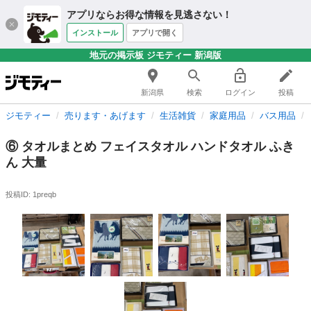
アプリならお得な情報を見逃さない！
インストール
アプリで開く
地元の掲示板 ジモティー 新潟版
新潟県
検索
ログイン
投稿
ジモティー
売ります・あげます
生活雑貨
家庭用品
バス用品
⑥ タオルまとめ フェイスタオル ハンドタオル ふき
ん 大量
投稿ID: 1preqb