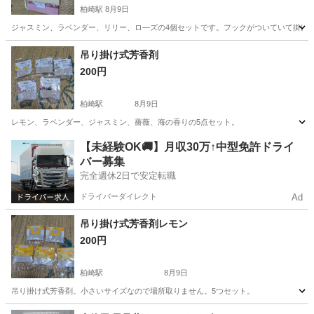
柏崎駅
8月9日
ジャスミン、ラベンダー、リリー、ロ―ズの4個セットです。フックがついていて掛け
新潟
柏崎市
柏崎駅
芳香剤、消臭剤
吊り掛け式芳香剤
200円
柏崎駅
8月9日
レモン、ラベンダー、ジャスミン、薔薇、海の香りの5点セット。
新潟
柏崎市
柏崎駅
芳香剤、消臭剤
芳香剤
【未経験OK🚚】月収30万↑中型免許ドライ
バー募集
完全週休2日で安定転職
ドライバーダイレクト
Ad
吊り掛け式芳香剤レモン
200円
柏崎駅
8月9日
吊り掛け式芳香剤。小さいサイズなので場所取りません。5つセット。
新潟
柏崎市
柏崎駅
芳香剤、消臭剤
芳香剤