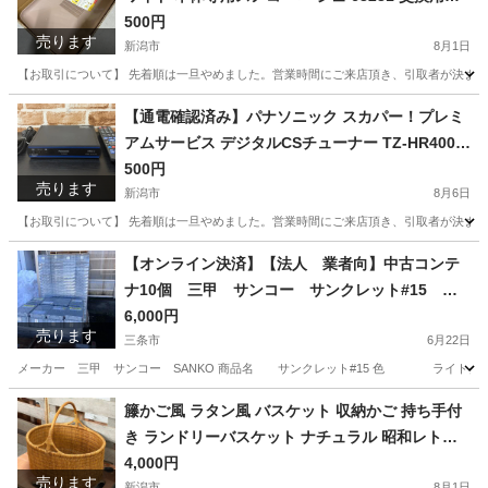
ーツ 猫用システムトイレ 猫用品
500円
売ります
新潟市
8月1日
【お取引について】 先着順は一旦やめました。営業時間にご来店頂き、引取者が決まって
新潟
新潟市
その他
【通電確認済み】パナソニック スカパー！プレミ
アムサービス デジタルCSチューナー TZ-HR400P
2018年製
500円
売ります
新潟市
8月6日
【お取引について】 先着順は一旦やめました。営業時間にご来店頂き、引取者が決まって
新潟
新潟市
テレビ
【オンライン決済】【法人 業者向】中古コンテ
ナ10個 三甲 サンコー サンクレット#15 蓋
付きコンテナ
6,000円
売ります
三条市
6月22日
メーカー 三甲 サンコー SANKO 商品名 サンクレット#15 色 ライトグレー 有
新潟
三条市
その他
コンテナ
籐かご風 ラタン風 バスケット 収納かご 持ち手付
き ランドリーバスケット ナチュラル 昭和レトロ
インテリア
4,000円
売ります
新潟市
8月1日