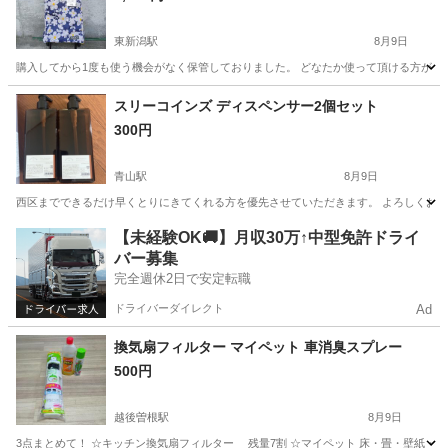
東新潟駅
8月9日
購入してから1度も使う機会がなく保管しておりました。 どなたか使って頂ける方がい
新潟
新潟市
東新潟駅
その他
スリーコインズ ディスペンサー2個セット
300円
青山駅
8月9日
西区までできるだけ早くとりにきてくれる方を優先させていただきます。 よろしくお
新潟
新潟市
青山駅
家庭用品
スリーコインズ
【未経験OK🚚】月収30万↑中型免許ドライ
バー募集
完全週休2日で安定転職
ドライバーダイレクト
Ad
換気扇フィルター マイペット 車消臭スプレー
500円
越後曽根駅
8月9日
3点まとめて！ ☆キッチン換気扇フィルター 残量7割 ☆マイペット 床・畳・壁紙