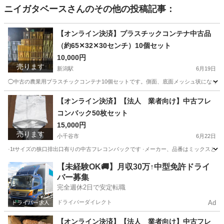
ニイガタベース
さんのその他の投稿記事：
【オンライン決済】プラスチックコンテナ中古品
（約65✕32✕30センチ）10個セット
10,000円
売ります
新潟駅
6月19日
◯中古の農業用プラスチックコンテナ10個セットです。側面、底面メッシュ状になってる
新潟
新潟市
新潟駅
収納家具
【オンライン決済】【法人 業者向け】中古フレ
コンバック50枚セット
15,000円
売ります
小千谷市
6月22日
·1tサイズの狭口排出口有りの中古フレコンバックです ·メーカー、品番はミックスとな
新潟
小千谷市
その他
フレコンバック
【未経験OK🚚】月収30万↑中型免許ドライ
バー募集
完全週休2日で安定転職
ドライバーダイレクト
Ad
【オンライン決済】【法人 業者向け】中古フレ