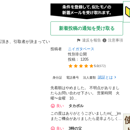
新着投稿の通知を受け取る
違反を報告
注意事項
店頂き、引取者が決まってい
投稿者
ニイガタベース
性別非公開
投稿： 
1205
5.0
(
672
)
認証とは
身分証
電話番号
法人書類
先着順はやめました。 不明点がありまし
たらお問い合わせ下さい。 営業時間 火
曜〜金曜 10...
良い
タカポル
この度はありがとうございましたm(_ _)m
またご機会がありましたら是非よろしく...
良い
3時の父