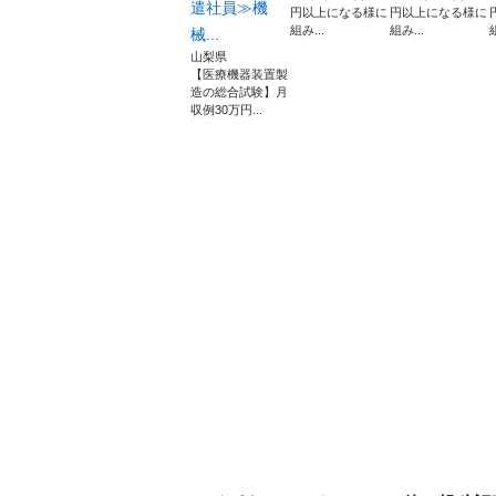
遣社員≫機
円以上になる様に
円以上になる様に
組み...
組み...
械...
山梨県
【医療機器装置製
造の総合試験】月
収例30万円...