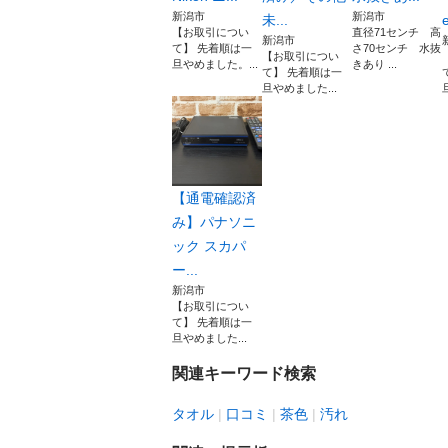
新潟市
新潟市
未...
e
【お取引につい
直径71センチ 高
新潟市
て】 先着順は一
さ70センチ 水抜
【お取引につい
旦やめました。...
きあり ...
て】 先着順は一
旦やめました...
【通電確認済
み】パナソニ
ック スカパ
ー...
新潟市
【お取引につい
て】 先着順は一
旦やめました...
関連キーワード検索
タオル
口コミ
茶色
汚れ