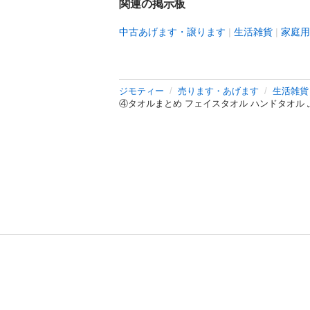
関連の掲示板
中古あげます・譲ります
生活雑貨
家庭用
ジモティー
売ります・あげます
生活雑貨
④タオルまとめ フェイスタオル ハンドタオル 
利用規約
プライ
運営会社
サイトマッ