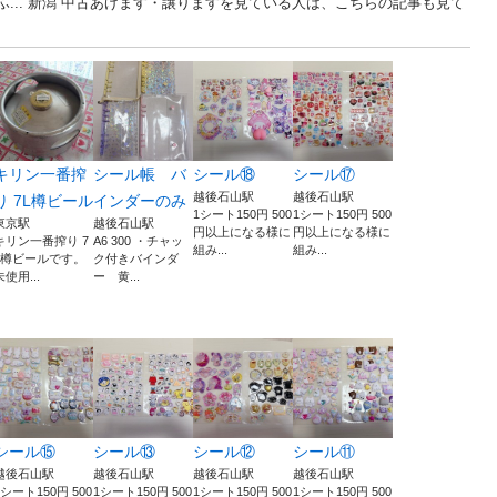
ふ... 新潟 中古あげます・譲りますを見ている人は、こちらの記事も見て
キリン一番搾
シール帳 バ
シール⑱
シール⑰
越後石山駅
越後石山駅
り 7L樽ビール
インダーのみ
1シート150円 500
1シート150円 500
東京駅
越後石山駅
円以上になる様に
円以上になる様に
キリン一番搾り 7
A6 300 ・チャッ
組み...
組み...
L樽ビールです。
ク付きバインダ
未使用...
ー 黄...
シール⑮
シール⑬
シール⑫
シール⑪
越後石山駅
越後石山駅
越後石山駅
越後石山駅
1シート150円 500
1シート150円 500
1シート150円 500
1シート150円 500