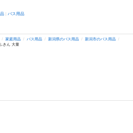
品
バス用品
家庭用品
バス用品
新潟県のバス用品
新潟市のバス用品
ふきん 大量
バシーポリシー
プライバシー・ステートメント
健全化に資する運用
プ
ご利用ガイド
フリーワードで探す
特定商取引法の表示
利用