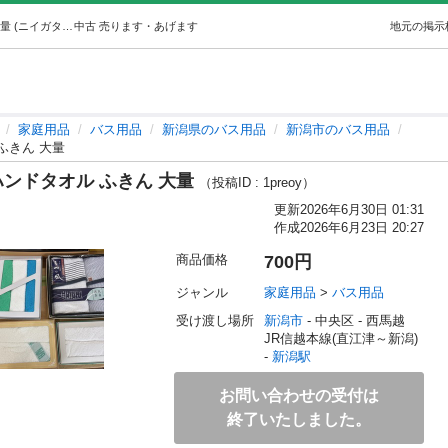
④タオルまとめ フェイスタオル ハンドタオル ふきん 大量 (ニイガタベース) 新潟の家庭用品《バス用品》の中古あげます・譲ります｜ジモティーで不用品の処分
中古
売ります・あげます
地元の掲示
家庭用品
バス用品
新潟県のバス用品
新潟市のバス用品
ふきん 大量
ハンドタオル ふきん 大量
（投稿ID : 1preoy）
更新
2026年6月30日 01:31
作成
2026年6月23日 20:27
商品価格
700円
ジャンル
家庭用品
 > 
バス用品
受け渡し場所
新潟市
 - 中央区
 - 西馬越
JR信越本線(直江津～新潟) 
- 
新潟駅
お問い合わせの受付は
終了いたしました。