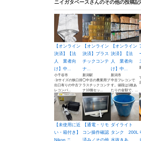
ニイガタベース
さんのその他の投稿記
【オンライン
【オンライン
【オンライン
決済】【法
決済】プラス
決済】【法
人 業者向
チックコンテ
人 業者向
ス
け】中...
ナ...
け】中...
小千谷市
新潟駅
新潟市
·1tサイズの狭口排
◯中古の農業用プ
中古フレコンで
出口有りの中古フ
ラスチックコンテ
す。値段は1枚あ
レコンバ...
ナ10個セッ...
たりの金額で、...
【未使用に近
【通電・リモ
ダイライト
い・箱付き】
コン操作確認
タンク 200L
Nikon ニ...
済み／その他
水抜きあ...