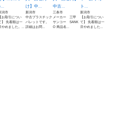
...
け】中...
中古...
ト...
新潟市
新潟市
三条市
新潟市
【お取引につい
中古プラスチック
メーカー 三甲
【お取引につい
て】 先着順は一
パレットです。
サンコー SANK
て】 先着順は一
旦やめました。...
詳細はお問...
O 商品名...
旦やめました...