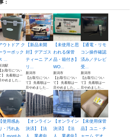
事：
アウトドア ク
【新品未開
【未使用と思
【通電・リモ
ーラーボック
封】デアゴス
われる保管
コン操作確認
 ...
ティーニ アメ
品・箱付き】
済み／テレビ
新潟駅
リ...
WO...
受...
【お取引につい
新潟市
新潟市
新潟市
て】 先着順は一
【お取引につい
【お取引につい
【お取引につい
旦やめました...
て】 先着順は一
て】 先着順は一
て】 先着順は一
旦やめました...
旦やめました。...
旦やめました...
【使用感あ
【オンライン
【オンライン
【未使用保管
り・汚れあ
決済】【法
決済】【法
品】ユニ・チ
り】mont-b
人 業者向
人 業者向】
ャーム デオ