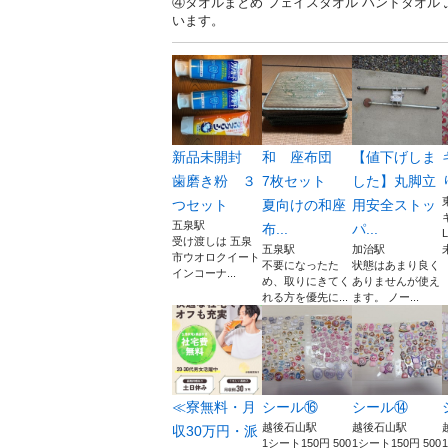
④タオルまとめ フェイスタオル ハンドタオル 
います。
新品未開封
和 座布団
【値下げしま
歯磨き粉 ３
7枚セット
した】丸脚立
つセット
夏向けの和座
用安全ストッ
五泉駅
布...
パ...
受け渡しは 五泉
五泉駅
加治駅
市ウオロクイート
不要になったた
状態はあまり良く
インコーナ...
め、取りにきてく
ありませんが使え
れる方を優先に...
ます。 ノー...
≪寮無料・月
シール⑯
シール⑭
越後石山駅
越後石山駅
収30万円・派
1シート150円 500
1シート150円 500