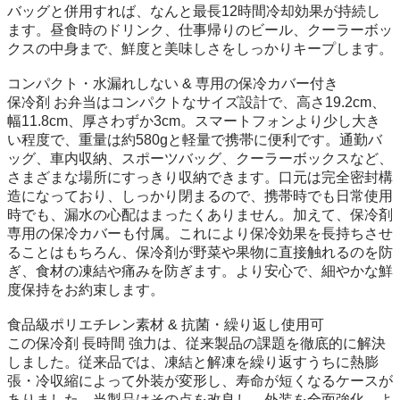
バッグと併用すれば、なんと最長12時間冷却効果が持続し
ます。昼食時のドリンク、仕事帰りのビール、クーラーボッ
クスの中身まで、鮮度と美味しさをしっかりキープします。

コンパクト・水漏れしない & 専用の保冷カバー付き

保冷剤 お弁当はコンパクトなサイズ設計で、高さ19.2cm、
幅11.8cm、厚さわずか3cm。スマートフォンより少し大き
い程度で、重量は約580gと軽量で携帯に便利です。通勤バ
ッグ、車内収納、スポーツバッグ、クーラーボックスなど、
さまざまな場所にすっきり収納できます。口元は完全密封構
造になっており、しっかり閉まるので、携帯時でも日常使用
時でも、漏水の心配はまったくありません。加えて、保冷剤
専用の保冷カバーも付属。これにより保冷効果を長持ちさせ
ることはもちろん、保冷剤が野菜や果物に直接触れるのを防
ぎ、食材の凍結や痛みを防ぎます。より安心で、細やかな鮮
度保持をお約束します。

食品級ポリエチレン素材 & 抗菌・繰り返し使用可

この保冷剤 長時間 強力は、従来製品の課題を徹底的に解決
しました。従来品では、凍結と解凍を繰り返すうちに熱膨
張・冷収縮によって外装が変形し、寿命が短くなるケースが
ありました。当製品はその点を改良し、外装を全面強化。よ