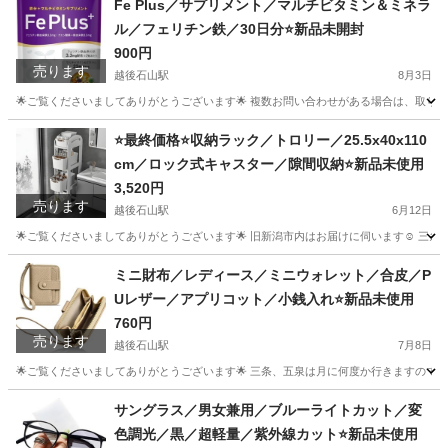
Fe Plus／サプリメント／マルチビタミン＆ミネラ
ル／フェリチン鉄／30日分⭐️新品未開封
900円
売ります
越後石山駅
8月3日
🌟ご覧くださいましてありがとうございます🌟 複数お問い合わせがある場合は、取りに来
新潟
新潟市
越後石山駅
食品
⭐️最終価格⭐️収納ラック／トロリー／25.5x40x110
cm／ロック式キャスター／隙間収納⭐️新品未使用
3,520円
売ります
越後石山駅
6月12日
🌟ご覧くださいましてありがとうございます🌟 旧新潟市内はお届けに伺います☺️ 三条、五
新潟
新潟市
越後石山駅
収納家具
トロリー
ミニ財布／レディース／ミニウォレット／合皮／P
Uレザー／アプリコット／小銭入れ⭐️新品未使用
760円
売ります
越後石山駅
7月8日
🌟ご覧くださいましてありがとうございます🌟 三条、五泉は月に何度か行きますので、その
新潟
新潟市
越後石山駅
小物
カード
サングラス／男女兼用／ブルーライトカット／変
色調光／黒／超軽量／紫外線カット⭐️新品未使用