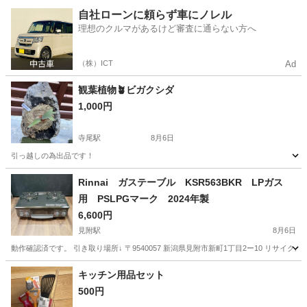
新潟
佐渡市
弥彦駅
冠婚葬祭
自社ローンに頼らず車にノレル
理想のクルマがあるけど審査に通らない方へ
（株）ICT
Ad
観葉植物🪴ビガクシダ
1,000円
寺尾駅
8月6日
引っ越しの為出品です！
新潟
新潟市
寺尾駅
家庭用品
観葉植物
Rinnai ガステーブル KSR563BKR LPガス
用 PSLPGマーク 2024年製
6,600円
見附駅
8月6日
動作確認済です。 引き取り場所↓ 〒9540057 新潟県見附市新町1丁目2ー10 リサ
新潟
見附市
見附駅
調理器具
キッチン用品セット
500円