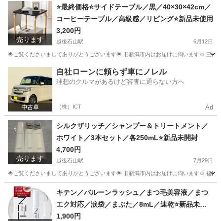
新潟
新潟市
越後石山駅
バッグ
⭐️最終価格⭐️サイドテーブル／黒／40×30×42cm／
コーヒーテーブル／高級感／リビング⭐️新品未使用
3,200円
売ります
越後石山駅
6月12日
🌟ご覧くださいましてありがとうございます🌟 旧新潟市内はお届けに伺います☺️ 三条、五
新潟
新潟市
越後石山駅
テーブル
サイドテーブル
自社ローンに頼らず車にノレル
理想のクルマがあるけど審査に通らない方へ
（株）ICT
Ad
シルクザリッチ／シャンプー＆トリートメント／
ホワイト／3本セット／各250mL⭐️新品未開封
4,700円
売ります
越後石山駅
7月29日
🌟ご覧くださいましてありがとうございます🌟 旧新潟市内はお届けに伺います☺️ 複
新潟
新潟市
越後石山駅
ヘアケア
トリートメント
キテン／バルーンラッシュ／まつ毛美容液／まつ
エク対応／涙袋／まぶた／8mL／速乾⭐️新品未使
用
1,900円