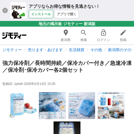
アプリならお得な情報を見逃さない！
インストール
アプリで開く
地元の掲示板 ジモティー 新潟版
新潟県
検索
ログイン
投稿
ジモティー
売ります・あげます
生活雑貨
その他
新潟県のその
強力保冷剤／長時間持続／保冷カバー付き／急速冷凍
／保冷剤･保冷カバー各2個セット
投稿ID: 1phtth
2026年6月14日 15:05