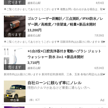
売ります
越後石山駅
8月4日
🌟ご覧くださいましてありがとうございます🌟 複数お問い合わせがある場合は、取りに来
新潟
新潟市
越後石山駅
フェイスケア
ゴルフ レーザー距離計／三点測距／IPX4防水／レ
ザー調／高精度／7倍望遠／軽量⭐️新品未開封
13,200円
売ります
越後石山駅
7月29日
🌟ご覧くださいましてありがとうございます🌟 旧新潟市内はお届けに伺います☺️ 複
新潟
新潟市
越後石山駅
ゴルフ
⭐️1台2役⭐️口腔洗浄器付き電動ハブラシ ジェット
ウォッシャー 防水 2in1 ⭐️新品未開封
3,710円
売ります
越後石山駅
6月24日
新潟市内はお届けに伺います☺️ 新潟市近郊(新発田、三条、五泉 各地の周辺)もお届けで
新潟
新潟市
越後石山駅
美容家電
電動歯ブラシ
自社ローンに頼らず車にノレル
理想のクルマがあるけど審査に通らない方へ
（株）ICT
Ad