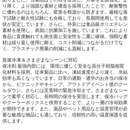
り厚く、より強固な素材と構造を採用したことで、耐衝撃性
に優れるのはもちろん、変形を根源から防ぎます。厳格な落
下試験と耐久性試験にも合格しており、長期間使用しても形
状が安定しています。さらに、外装には食品級ポリエチレン
素材を使用し、表面に抗菌加工を施しています。これにより
食品に直接触れても衛生面と安全性を二重に確保。強靱な素
材は繰り返し使用に耐え、コスト削減につながるだけでな
く、プラスチック廃棄の削減にも貢献します。

急速冷凍 & さまざまなシーンに対応

保冷剤 最強内部には、環境に優しく安全な高分子樹脂相変
化材料を採用。従来製品に比べ、凍結速度がより速く、氷結
効率も高くなっています。日常の通勤・通学のお弁当の保冷
から、ピクニックやキャンプ、アウトドアイベント後のクー
ルダウン、さらには災害時の緊急冷却まで、さまざまなシー
ンで素早く対応し、長時間の保冷を実現します。保冷バッグ
やクーラーボックスと併用することで、より一層の冷却効果
が期待できます。また、薬品やペット用品など温度管理が必
要な敏感な物品にも適しており、信頼性の高い温度保護を提
供します。
