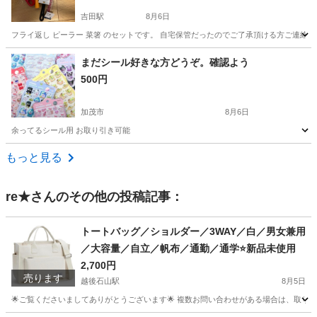
吉田駅
8月6日
フライ返し ピーラー 菜箸 のセットです。 自宅保管だったのでご了承頂ける方ご連絡
新潟
燕市
吉田駅
家庭用品
まだシール好きな方どうぞ。確認よう
500円
加茂市
8月6日
余ってるシール用 お取り引き可能
新潟
加茂市
ラッピング用品
もっと見る
re★
さんのその他の投稿記事：
トートバッグ／ショルダー／3WAY／白／男女兼用
／大容量／自立／帆布／通勤／通学⭐️新品未使用
2,700円
売ります
越後石山駅
8月5日
🌟ご覧くださいましてありがとうございます🌟 複数お問い合わせがある場合は、取りに来