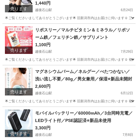
1,440円
売ります
越後石山駅
6月24日
🌟ご覧くださいましてありがとうございます🌟 旧新潟市内はお届けに伺います☺️ 三条、
新潟
新潟市
越後石山駅
小物
軽量
リポスリー／マルチビタミン＆ミネラル／リポソ
ーム鉄／フェリチン鉄／サプリメント
1,100円
売ります
越後石山駅
7月29日
🌟ご覧くださいましてありがとうございます🌟 旧新潟市内はお届けに伺います☺️ 複
新潟
新潟市
越後石山駅
食品
マグネシウムバーム／ネルグー／べたつかない／
洗い流し不要／80g／男女兼用／保湿⭐️新品未開封
2,600円
売ります
越後石山駅
6月12日
🌟ご覧くださいましてありがとうございます🌟 旧新潟市内はお届けに伺います☺️ 複
新潟
新潟市
越後石山駅
ボディケア
モバイルバッテリー／60000mAh／3台同時充電／
LEDライト付／PSE認証済⭐️新品未使用
3,300円
売ります
越後石山駅
7月8日