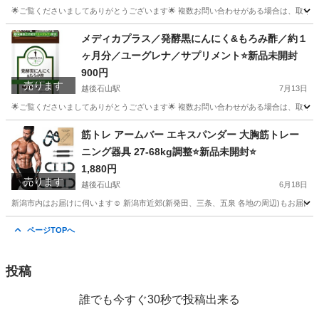
🌟ご覧くださいましてありがとうございます🌟 複数お問い合わせがある場合は、取りに来
新潟
新潟市
越後石山駅
その他
メディカプラス／発酵黒にんにく&もろみ酢／約１
ヶ月分／ユーグレナ／サプリメント⭐️新品未開封
900円
売ります
越後石山駅
7月13日
🌟ご覧くださいましてありがとうございます🌟 複数お問い合わせがある場合は、取りに来
新潟
新潟市
越後石山駅
食品
筋トレ アームバー エキスパンダー 大胸筋トレー
ニング器具 27-68kg調整⭐️新品未開封⭐️
1,880円
売ります
越後石山駅
6月18日
新潟市内はお届けに伺います☺️ 新潟市近郊(新発田、三条、五泉 各地の周辺)もお届けで
新潟
新潟市
越後石山駅
フィットネス、トレーニング
ページTOPへ
筋トレ
投稿
誰でも今すぐ30秒で投稿出来る