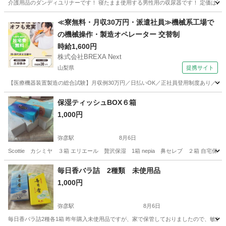
介護用品のダンディユリナーです！ 寝たまま使用する男性用の収尿器です！ 定価は22000円ほどで
新潟
新潟市
大形駅
家庭用品
介護用品
≪寮無料・月収30万円・派遣社員≫機械系工場で
の機械操作・製造オペレーター 交替制
時給1,600円
株式会社BREXA Next
山梨県
提携サイト
【医療機器装置製造の総合試験】月収例30万円／日払いOK／正社員登用制度あり／マイカ
山梨
その他
保湿ティッシュBOX６箱
1,000円
弥彦駅
8月6日
Scottie カシミヤ ３箱 エリエール 贅沢保湿 1箱 nepia 鼻セレブ ２箱 
新潟
佐渡市
弥彦駅
その他
毎日香バラ詰 2種類 未使用品
1,000円
弥彦駅
8月6日
毎日香バラ詰2種各1箱 昨年購入未使用品ですが、家で保管しておりましたので、敏感な