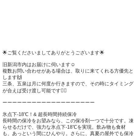
🌟ご覧くださいましてありがとうございます🌟

旧新潟市内はお届けに伺います☺️

複数お問い合わせがある場合は、取りに来てくれる方優先と
します🙌

三条、五泉は月に何度か行きますので、その時にタイミング
が合えば受け渡し可能です🙆‍♀️

ーーーーーーーーーーーーーーーーーーー

氷点下-18℃！& 超長時間持続保冷

長時間の保冷をお望みなら、この保冷剤一つで十分です。凍
らせるだけで、強力な氷点下-18℃を実現。飲み物も食材
も、あっという間にひんやり。さらに、真夏の屋外でも保冷