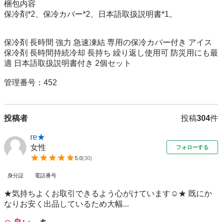
梱包内容

保冷剤*2、保冷カバー*2、日本語取扱説明書*1。

保冷剤 長時間 強力 急速凍結 専用の保冷カバー付き アイス
保冷剤 長時間持続冷却 長持ち 繰り返し使用可 防災用にも最
適 日本語取扱説明書付き 2個セット

管理番号：452
投稿者
投稿
304
件
re★
女性
フォローする
5.0
(
30
)
身分証
電話番号
★気持ちよくお取引できるよう心がけています☺️★ 既にか
なりお安く出品しているため大幅...