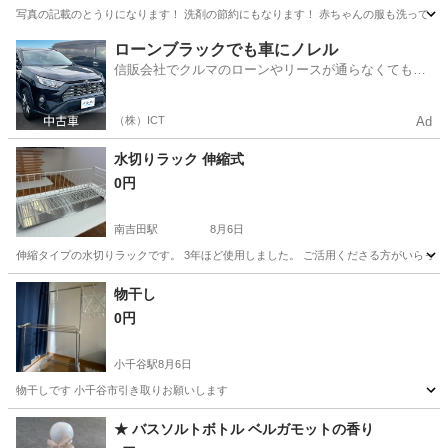
写真の記載のとうりになります！ 洗剤の節約にもなります！ 赤ちゃんの服も洗っても
新潟
新潟市
大形駅
洗濯用品
ローンブラックでも車にノレル
信販会社でクルマのローンやリースが通らなくてもク
ルマをご利用いただけるサービスがあります！
（株）ICT
Ad
水切りラック 伸縮式
0円
南吉田駅
8月6日
伸縮タイプの水切りラックです。 3年ほど使用しました。 ご活用くださる方がいらっしゃいま
新潟
燕市
南吉田駅
家庭用品
物干し
0円
小千谷駅
8月6日
物干しです 小千谷市引き取りお願いします
新潟
小千谷市
小千谷駅
生活雑貨
★ バスソルトボトル ベルガモットの香り