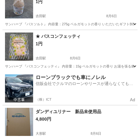
1円
吉田駅
8月6日
サンハーブ 『バスソルト』 内容量：275g ベルガモットの香り いただいたギフトBO
新潟
燕市
吉田駅
家庭用品
★ バスコンフェッティ
1円
吉田駅
8月6日
サンハーブ 『バスコンフェッティ』 内容量：15g ベルガモットの香り お湯を張る
新潟
燕市
吉田駅
家庭用品
ローンブラックでも車にノレル
信販会社でクルマのローンやリースが通らなくてもク
ルマをご利用いただけるサービスがあります！
（株）ICT
Ad
ダンディユリナー 新品未使用品
4,800円
大形駅
8月6日