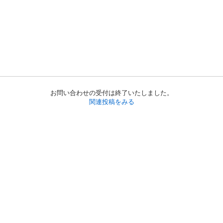
お問い合わせの受付は終了いたしました。
関連投稿をみる
初めての方へ
利用規約
プライバシーポリシー
プライバシー・ステートメント
健全化に資する運用方針
お問い合わせ
運営会社
サイトマップ
ご利用ガイド
フリーワードで探す