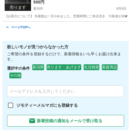
2018年製
500円
売ります
新潟市
8月6日
【お取引について】 先着順は一旦やめました。営業時間にご来店頂き、引取者が決まって
新潟
新潟市
テレビ
ページTOPへ
欲しいモノが見つからなかった方
ご希望の条件を登録するだけで、新着情報をいち早くお届け出来ま
す。
新潟県
売ります・あげます
生活雑貨
家庭用品
選択中の条件
その他
ジモティーメルマガにも登録する
新着投稿の通知をメールで受け取る