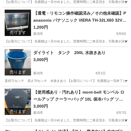
撮影用品 デジカメ 一眼レフ 旅行 運動会
【お取引について】 先着順は一旦やめました。営業時間にご来店頂き、引取者が決まってい
新潟
新潟市
カメラ
【通電・リモコン操作確認済み／その他未確認】P
anasonic パナソニック VIERA TH-32LX60 32V型
液晶テレビ 2006年製 地上・BS・110度CSデジタ
1,200円
売ります
ルハイビジョン 本体・リモコン・B-CASカード・
新潟市
8月6日
電源コードのみ
【お取引について】 先着順は一旦やめました。営業時間にご来店頂き、引取者が決まって
新潟
新潟市
テレビ
ダイライト タンク 200L 水抜きあり
3,000円
売ります
新潟市
8月1日
直径71センチ 高さ70センチ 水抜きあり 【お取引について】 先着順は一旦終了し
新潟
新潟市
その他
ダイライト
【使用感あり・汚れあり】mont-bell モンベル ロ
ールアップ クーラーバッグ 10L 保冷バッグ ソフ
トクーラー クーラーボックス キャンプ アウトド
3,000円
売ります
ア BBQ 釣り レジャー
新潟市
8月7日
【お取引について】 先着順は一旦やめました。営業時間にご来店頂き、引取者が決まってい
新潟
新潟市
バッグ