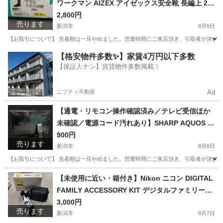
ワークマン AIZEX アイゼックス安全靴 長編上 28.
0cm EEE ブラック 牛革 本革 JIS T8101 革製S種
2,800円
売ります
合成ゴム底 編み上げ 紐タイプ ハイカット セーフ
新潟市
8月6日
ティブーツ 作業靴 工事 建設 工場 現場 52301-32
【お取引について】 先着順は一旦やめました。営業時間にご来店頂き、引取者が決まってい
新潟
新潟市
靴
本革
【格安物件多数✨】家賃4万円以下多数
【保証人ナシ】賃貸物件多数掲載！
ニフティ不動産
Ad
【通電・リモコン操作確認済み／テレビ受信ほか
未確認／電源コード汚れあり】SHARP AQUOS L
C-20E7 20V型 液晶テレビ 2010年製 本体・純正リ
900円
売ります
モコン・B-CASカード・電源コード付き
新潟市
8月6日
【お取引について】 先着順は一旦やめました。営業時間にご来店頂き、引取者が決まって
新潟
新潟市
テレビ
コード
【未使用に近い・箱付き】Nikon ニコン DIGITAL
FAMILY ACCESSORY KIT デジタルファミリーア
クセサリーキット カメラバッグ 三脚 ETSUMI エ
3,000円
売ります
ツミ COLT N501 コルト 伸長128cm カメラ用品
新潟市
8月7日