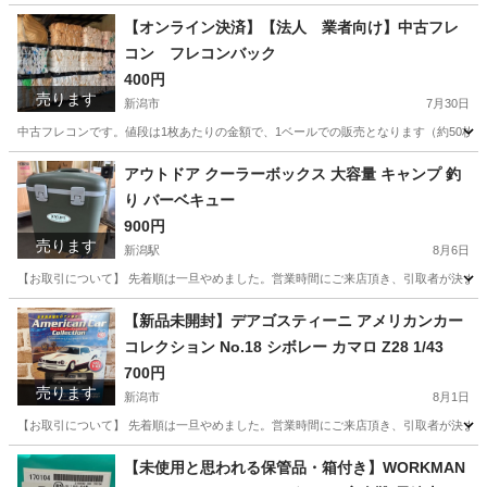
【オンライン決済】【法人 業者向け】中古フレ
コン フレコンバック
400円
売ります
新潟市
7月30日
中古フレコンです。値段は1枚あたりの金額で、1ベールでの販売となります（約50枚
新潟
新潟市
その他
フレコン
アウトドア クーラーボックス 大容量 キャンプ 釣
り バーベキュー
900円
売ります
新潟駅
8月6日
【お取引について】 先着順は一旦やめました。営業時間にご来店頂き、引取者が決まって
新潟
新潟市
新潟駅
その他
【新品未開封】デアゴスティーニ アメリカンカー
コレクション No.18 シボレー カマロ Z28 1/43
700円
売ります
新潟市
8月1日
【お取引について】 先着順は一旦やめました。営業時間にご来店頂き、引取者が決まって
新潟
新潟市
ミニカー
カマロ
【未使用と思われる保管品・箱付き】WORKMAN