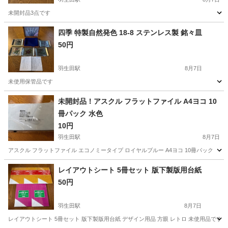
未開封品3点です
新潟
南蒲原郡
羽生田駅
その他
四季 特製自然発色 18-8 ステンレス製 銘々皿
50円
羽生田駅
8月7日
未使用保管品です
新潟
南蒲原郡
羽生田駅
食器
未開封品！アスクル フラットファイル A4ヨコ 10
冊パック 水色
10円
羽生田駅
8月7日
アスクル フラットファイル エコノミータイプ ロイヤルブルー A4ヨコ 10冊パック
新潟
南蒲原郡
羽生田駅
その他
レイアウトシート 5冊セット 版下製版用台紙
50円
羽生田駅
8月7日
レイアウトシート 5冊セット 版下製版用台紙 デザイン用品 方眼 レトロ 未使用品です