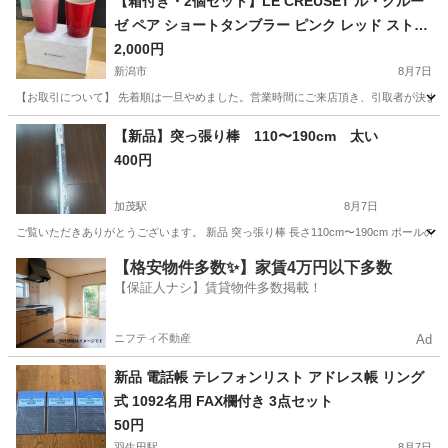
【箱付き・2個セット】LE CREUSET ル・クルー
ゼ ペア ショートタンブラー ピンク レッド ストー
ンウェア 陶器 コップ カップ 食器 ペア食器 ギフト
2,000円
新潟市
8月7日
【お取引について】 先着順は一旦やめました。営業時間にご来店頂き、引取者が決まってい
新潟
新潟市
食器
【新品】突っ張り棒 110〜190cm 太い
400円
加茂駅
8月7日
ご覧いただきありがとうございます。 新品 突っ張り棒 長さ110cm〜190cm ポールの太
新潟
加茂市
加茂駅
洗濯用品
【格安物件多数✨】家賃4万円以下多数
【保証人ナシ】賃貸物件多数掲載！
ニフティ不動産
Ad
新品 電話帳 テレフォンリスト アドレス帳 リング
式 1092名用 FAX欄付き 3点セット
50円
羽生田駅
8月7日