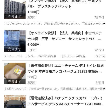
【オンライン決済】【法人 業者向け】中古プラ
パレ プラスチックパレット
1,200円
売ります
新潟市
7月30日
中古プラスチックパレットです。 詳細はお問い合わせください。 写真はイメージです。 
新潟
新潟市
その他
プラパレ
【オンライン決済】【法人 業者向】中古コンテ
ナ10個 三甲 サンコー サンクレット#15 蓋
付きコンテナ
6,000円
売ります
三条市
6月22日
メーカー 三甲 サンコー SANKO 商品名 サンクレット#15 色 ライトグレー 有
新潟
三条市
その他
コンテナ
【未使用保管品】ユニ・チャーム デオトイレ 快適
ワイド 本体専用スノコ ベージュ 63281 交換用パ
ーツ 猫用システムトイレ 猫用品
500円
売ります
新潟市
8月1日
【お取引について】 先着順は一旦やめました。営業時間にご来店頂き、引取者が決まって
新潟
新潟市
その他
【通電確認済み】パナソニック スカパー！プレミ
アムサービス デジタルCSチューナー TZ-HR400P