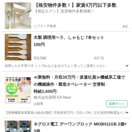
新潟
南蒲原郡
羽生田駅
その他
【格安物件多数！】家賃4万円以下多数
【保証人ナシ】賃貸物件多数掲載！
ニフティ不動産
Ad
木製 調理用ヘラ、しゃもじ 7本セット
100円
羽生田駅
8月7日
使用したか不明です シミ汚れなどあるのでよく洗ってご使用ください
新潟
南蒲原郡
羽生田駅
調理器具
ヘラ
≪寮無料・月収30万円・派遣社員≫機械系工場で
の機械操作・製造オペレーター 交替制
時給1,600円
株式会社BREXA Next
山梨県
提携サイト
【医療機器装置製造の総合試験】月収例30万円／日払いOK／正社員登用制度あり／マイカ
山梨
その他
ネグロス電工 デーワンブロック MKBH11GB 2個×
3袋