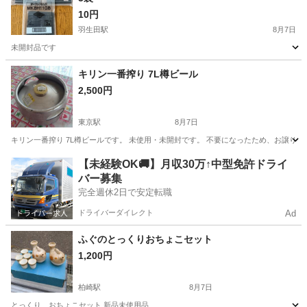
10円
羽生田駅
8月7日
未開封品です
新潟
南蒲原郡
羽生田駅
その他
キリン一番搾り 7L樽ビール
2,500円
東京駅
8月7日
キリン一番搾り 7L樽ビールです。 未使用・未開封です。 不要になったため、お譲りします
新潟
新潟市
東京駅
食器
【未経験OK🚚】月収30万↑中型免許ドライ
バー募集
完全週休2日で安定転職
ドライバーダイレクト
Ad
ふぐのとっくりおちょこセット
1,200円
柏崎駅
8月7日
とっくり、おちょこセット 新品未使用品