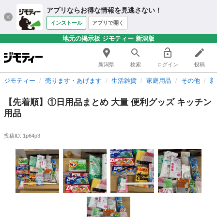
アプリならお得な情報を見逃さない！
インストール
アプリで開く
地元の掲示板 ジモティー 新潟版
新潟県
検索
ログイン
投稿
ジモティー
売ります・あげます
生活雑貨
家庭用品
その他
新
【先着順】①日用品まとめ 大量 便利グッズ キッチン
用品
投稿ID: 1p64p3