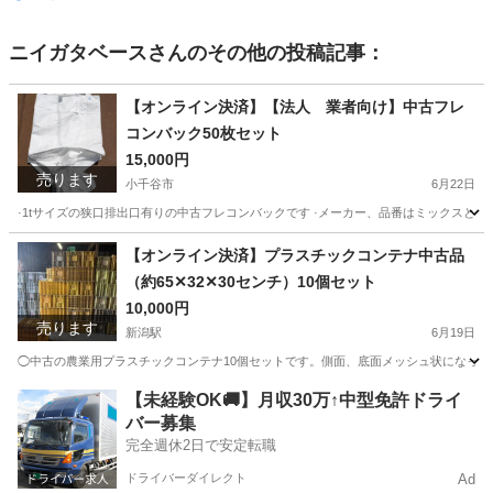
ニイガタベース
さんのその他の投稿記事：
【オンライン決済】【法人 業者向け】中古フレ
コンバック50枚セット
15,000円
売ります
小千谷市
6月22日
·1tサイズの狭口排出口有りの中古フレコンバックです ·メーカー、品番はミックスとな
新潟
小千谷市
その他
フレコンバック
【オンライン決済】プラスチックコンテナ中古品
（約65✕32✕30センチ）10個セット
10,000円
売ります
新潟駅
6月19日
◯中古の農業用プラスチックコンテナ10個セットです。側面、底面メッシュ状になってる
新潟
新潟市
新潟駅
収納家具
【未経験OK🚚】月収30万↑中型免許ドライ
バー募集
完全週休2日で安定転職
ドライバーダイレクト
Ad