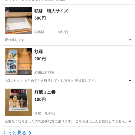
新潟
柏崎市
柏崎駅
食器
額縁 特大サイズ
500円
柏崎駅
8月7日
現状渡しです。
新潟
柏崎市
柏崎駅
アルバム
額縁
額縁
200円
柏崎駅
8月7日
あ3つセット まとめて引き取りしてくれる方へ 現状渡しです。
新潟
柏崎市
柏崎駅
アルバム
額縁
灯籠ミニ❷
100円
燕駅
8月7日
必要なくなりましたので必要な方に譲ります。 こちらはほとんど使用してません。
新潟
燕市
燕駅
冠婚葬祭
灯籠
もっと見る