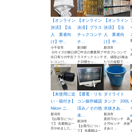
【オンライン
【オンライン
【オンライン
決済】【法
決済】プラス
決済】【法
人 業者向
チックコンテ
人 業者向
ス
け】中...
ナ...
け】中...
小千谷市
新潟駅
新潟市
·1tサイズの狭口排
◯中古の農業用プ
中古フレコンで
出口有りの中古フ
ラスチックコンテ
す。値段は1枚あ
レコンバ...
ナ10個セッ...
たりの金額で、...
【未使用に近
【通電・リモ
ダイライト
い・箱付き】
コン操作確認
タンク 200L
Nikon ニ...
済み／その他
水抜きあ...
新潟市
新潟市
未...
e
【お取引につい
直径71センチ 高
新潟市
て】 先着順は一
さ70センチ 水抜
【お取引につい
旦やめました。...
きあり ...
て】 先着順は一