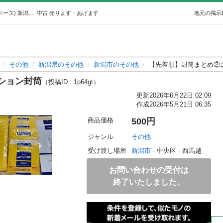
【先着順】封筒まとめ②エコクッション封筒 (ニイガタベース) 新潟のその他の中古あげます・譲ります｜ジモティーで不用品の処分
中古
売ります・あげます
地元の掲示
その他
新潟県のその他
新潟市のその他
【先着順】封筒まとめ②
ション封筒
（投稿ID : 1p64gt）
更新
2026年6月22日 02:09
作成
2026年5月21日 06:35
商品価格
500円
ジャンル
その他
受け渡し場所
新潟市
 - 中央区
 - 西馬越
お問い合わせの受付は
終了いたしました。