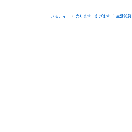
ジモティー
売ります・あげます
生活雑貨
利用規約
プライ
運営会社
サイトマッ
© 2011-
2026
Jmty, Inc.