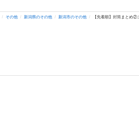
その他
新潟県のその他
新潟市のその他
【先着順】封筒まとめ②
バシーポリシー
プライバシー・ステートメント
健全化に資する運用
プ
ご利用ガイド
フリーワードで探す
特定商取引法の表示
利用