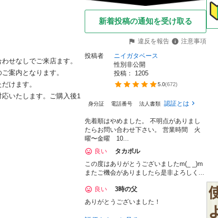
新着投稿の通知を受け取る
違反を報告
注意事項
投稿者
ニイガタベース
せなしでご来店ます。 

性別非公開
案内となります。 

投稿： 
1205
けます。 

5.0
(
672
)
対応いたします。ご購入後1
認証とは
身分証
電話番号
法人書類
先着順はやめました。 不明点がありまし
たらお問い合わせ下さい。 営業時間 火
曜〜金曜 10...
良い
タカポル
この度はありがとうございましたm(_ _)m
またご機会がありましたら是非よろしく...
良い
3時の父
ありがとうございました！