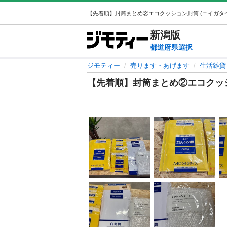
新潟
版
都道府県選択
ジモティー
売ります・あげます
生活雑貨
【先着順】封筒まとめ②エコクッ