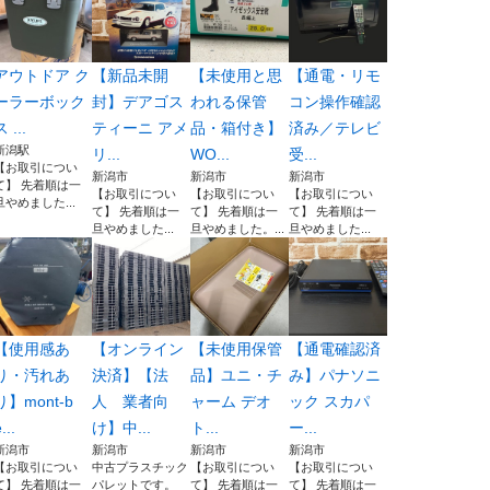
アウトドア ク
【新品未開
【未使用と思
【通電・リモ
ーラーボック
封】デアゴス
われる保管
コン操作確認
 ...
ティーニ アメ
品・箱付き】
済み／テレビ
新潟駅
リ...
WO...
受...
【お取引につい
新潟市
新潟市
新潟市
て】 先着順は一
【お取引につい
【お取引につい
【お取引につい
旦やめました...
て】 先着順は一
て】 先着順は一
て】 先着順は一
旦やめました...
旦やめました。...
旦やめました...
【使用感あ
【オンライン
【未使用保管
【通電確認済
り・汚れあ
決済】【法
品】ユニ・チ
み】パナソニ
り】mont-b
人 業者向
ャーム デオ
ック スカパ
...
け】中...
ト...
ー...
新潟市
新潟市
新潟市
新潟市
【お取引につい
中古プラスチック
【お取引につい
【お取引につい
て】 先着順は一
パレットです。
て】 先着順は一
て】 先着順は一