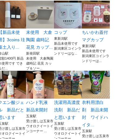
【新品未使
未使用 大倉
コップ
ちいかわ蓋付
東新潟駅
用】3coins 珪
陶園 歳時記
マグカップ
新品未使用です
東新潟駅
藻土入り...
花見 カップ...
新潟東区コインラ
新品未使用です
青山駅
新発田駅
ンドリーはな...
新潟東区コインラ
総額1400円 新品
未使用 大倉陶園
ンドリーは...
未使用です でき
歳時記 花見 カッ
るだ...
プ＆ソー...
クエン酸ジェ
ハンド乳液
洗濯用高濃度
衣料用漂白
ル 新品だと
新品未開封
洗剤 新品だ
剤 新品未開
五泉駅
思います
と思います
封 ワイドハ
受け渡しは五泉市
五泉駅
五泉駅
イタ...
ウオロクイートイ
受け渡しは五泉市
受け渡しは五泉市
ンコーナー ...
五泉駅
ウオロクイートイ
ウオロクイートイ
受け渡しは五泉市
ンコーナー ...
ンコーナー ...