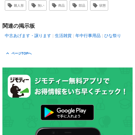
雛人形
無い
商品
部品
状態
関連の掲示板
中古あげます・譲ります
生活雑貨
年中行事用品
ひな祭り
ページTOPへ