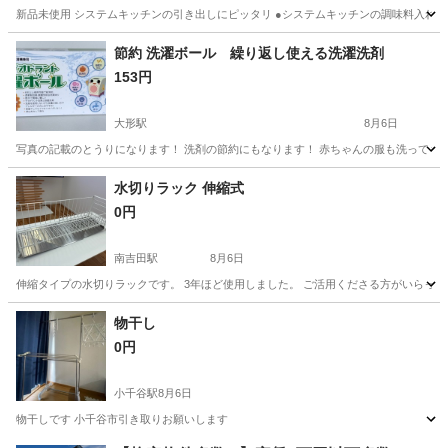
新品未使用 システムキッチンの引き出しにピッタリ ●システムキッチンの調味料入れの
新潟
新潟市
調理器具
システムキッチン
節約 洗濯ボール 繰り返し使える洗濯洗剤
153円
大形駅
8月6日
写真の記載のとうりになります！ 洗剤の節約にもなります！ 赤ちゃんの服も洗っても
新潟
新潟市
大形駅
洗濯用品
水切りラック 伸縮式
0円
南吉田駅
8月6日
伸縮タイプの水切りラックです。 3年ほど使用しました。 ご活用くださる方がいらっしゃいま
新潟
燕市
南吉田駅
家庭用品
物干し
0円
小千谷駅
8月6日
物干しです 小千谷市引き取りお願いします