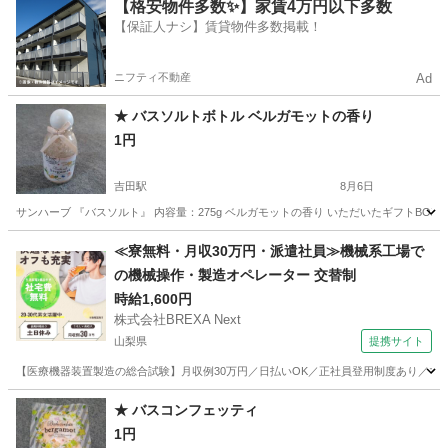
新潟
小千谷市
小千谷駅
生活雑貨
【格安物件多数✨】家賃4万円以下多数
【保証人ナシ】賃貸物件多数掲載！
ニフティ不動産
Ad
★ バスソルトボトル ベルガモットの香り
1円
吉田駅
8月6日
サンハーブ 『バスソルト』 内容量：275g ベルガモットの香り いただいたギフトBO
新潟
燕市
吉田駅
家庭用品
≪寮無料・月収30万円・派遣社員≫機械系工場で
の機械操作・製造オペレーター 交替制
時給1,600円
株式会社BREXA Next
山梨県
提携サイト
【医療機器装置製造の総合試験】月収例30万円／日払いOK／正社員登用制度あり／マイカ
山梨
その他
★ バスコンフェッティ
1円