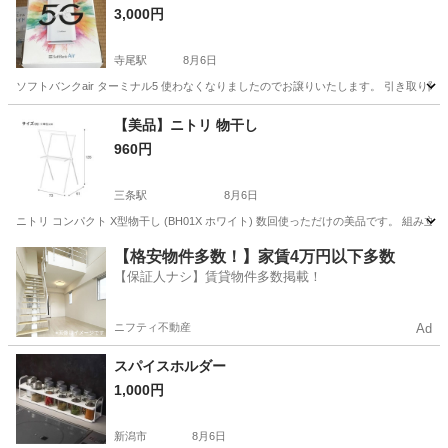
3,000円
寺尾駅
8月6日
ソフトバンクair ターミナル5 使わなくなりましたのでお譲りいたします。 引き取り限
新潟
新潟市
寺尾駅
生活雑貨
Air
【美品】ニトリ 物干し
960円
三条駅
8月6日
ニトリ コンパクト X型物干し (BH01X ホワイト) 数回使っただけの美品です。 組み立
新潟
三条市
三条駅
洗濯用品
物干し
【格安物件多数！】家賃4万円以下多数
【保証人ナシ】賃貸物件多数掲載！
ニフティ不動産
Ad
スパイスホルダー
1,000円
新潟市
8月6日