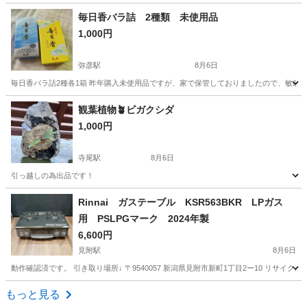
新潟
佐渡市
弥彦駅
その他
毎日香バラ詰 2種類 未使用品
1,000円
弥彦駅
8月6日
毎日香バラ詰2種各1箱 昨年購入未使用品ですが、家で保管しておりましたので、敏感な
新潟
佐渡市
弥彦駅
冠婚葬祭
観葉植物🪴ビガクシダ
1,000円
寺尾駅
8月6日
引っ越しの為出品です！
新潟
新潟市
寺尾駅
家庭用品
観葉植物
Rinnai ガステーブル KSR563BKR LPガス
用 PSLPGマーク 2024年製
6,600円
見附駅
8月6日
動作確認済です。 引き取り場所↓ 〒9540057 新潟県見附市新町1丁目2ー10 リサ
新潟
見附市
見附駅
調理器具
もっと見る