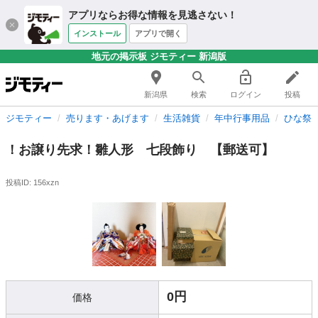
アプリならお得な情報を見逃さない！
インストール
アプリで開く
地元の掲示板 ジモティー 新潟版
新潟県
検索
ログイン
投稿
ジモティー
売ります・あげます
生活雑貨
年中行事用品
ひな祭
！お譲り先求！雛人形 七段飾り 【郵送可】
投稿ID: 156xzn
0円
価格