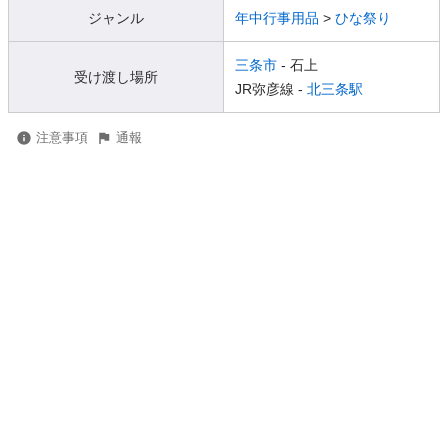
ジャンル
年中行事用品
>
ひな祭り
三条市
- 石上
受け渡し場所
JR弥彦線 -
北三条駅
注意事項
通報