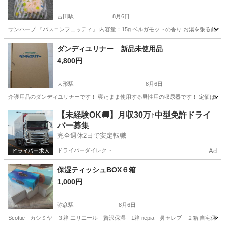
吉田駅
8月6日
サンハーブ 『バスコンフェッティ』 内容量：15g ベルガモットの香り お湯を張る
新潟
燕市
吉田駅
家庭用品
ダンディユリナー 新品未使用品
4,800円
大形駅
8月6日
介護用品のダンディユリナーです！ 寝たまま使用する男性用の収尿器です！ 定価は22000円ほどで
新潟
新潟市
大形駅
家庭用品
介護用品
【未経験OK🚚】月収30万↑中型免許ドライ
バー募集
完全週休2日で安定転職
ドライバーダイレクト
Ad
保湿ティッシュBOX６箱
1,000円
弥彦駅
8月6日
Scottie カシミヤ ３箱 エリエール 贅沢保湿 1箱 nepia 鼻セレブ ２箱 