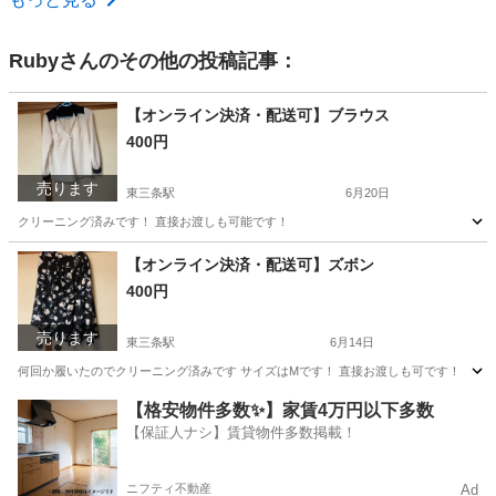
Ruby
さんのその他の投稿記事：
【オンライン決済・配送可】ブラウス
400円
売ります
東三条駅
6月20日
クリーニング済みです！ 直接お渡しも可能です！
新潟
三条市
東三条駅
ブラウス
【オンライン決済・配送可】ズボン
400円
売ります
東三条駅
6月14日
何回か履いたのでクリーニング済みです サイズはMです！ 直接お渡しも可です！
新潟
三条市
東三条駅
ボトムス
ズボン
【格安物件多数✨】家賃4万円以下多数
【保証人ナシ】賃貸物件多数掲載！
ニフティ不動産
Ad