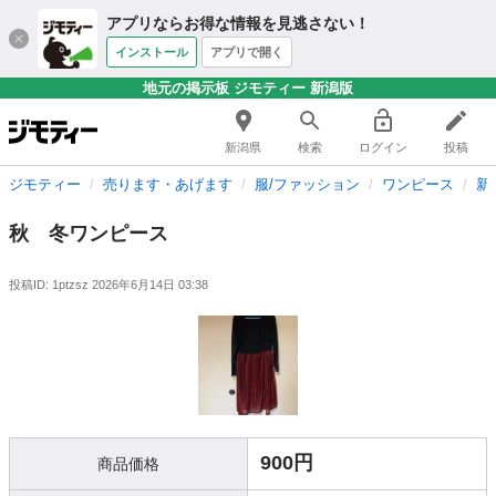
アプリならお得な情報を見逃さない！
インストール
アプリで開く
地元の掲示板 ジモティー 新潟版
新潟県
検索
ログイン
投稿
ジモティー
売ります・あげます
服/ファッション
ワンピース
新
秋 冬ワンピース
投稿ID: 1ptzsz
2026年6月14日 03:38
900円
商品価格