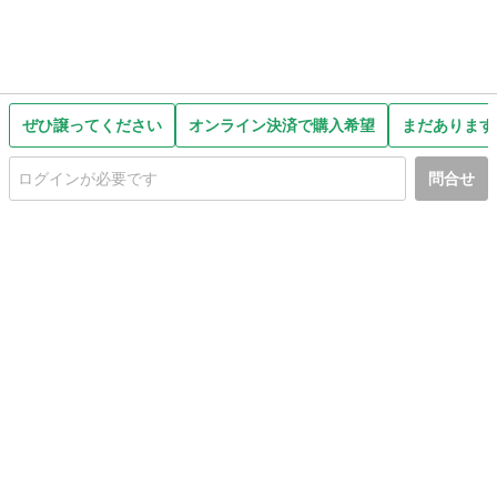
ぜひ譲ってください
オンライン決済で購入希望
まだあります
問合せ
初めての方へ
利用規約
プライバシーポリシー
プライバシー・ステートメント
健全化に資する運用方針
お問い合わせ
運営会社
サイトマップ
ご利用ガイド
フリーワードで探す
PC版で表示
都道府県選択