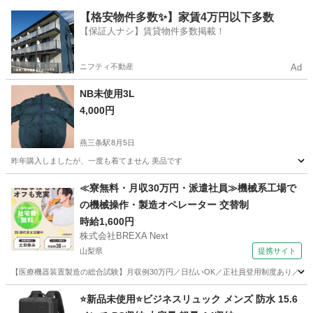
新潟
新潟市
越後石山駅
アクセサリー
【格安物件多数✨】家賃4万円以下多数
【保証人ナシ】賃貸物件多数掲載！
ニフティ不動産
Ad
NB未使用3L
4,000円
燕三条駅
8月5日
昨年購入しましたが、一度も着てません 美品です
新潟
燕市
燕三条駅
ジャケット
≪寮無料・月収30万円・派遣社員≫機械系工場で
の機械操作・製造オペレーター 交替制
時給1,600円
株式会社BREXA Next
山梨県
提携サイト
【医療機器装置製造の総合試験】月収例30万円／日払いOK／正社員登用制度あり／マイカ
山梨
その他
⭐️新品未使用⭐️ビジネスリュック メンズ 防水 15.6