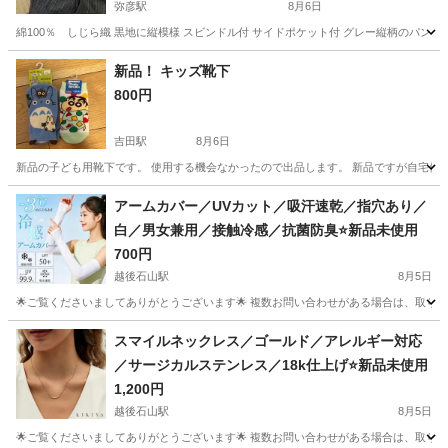
弥彦駅
8月6日
綿100％ しじら織 黒地に縦模様 スビンドル付 サイドポケット付 グレー縦柄のパン
新潟
佐渡市
弥彦駅
着物
新品！ キッズ靴下
800円
吉田駅
8月6日
新品の子ども用靴下です。 使用する機会なかったので出品します。 新品ですが自宅保
新潟
燕市
吉田駅
その他
アームカバー／UVカット／吸汗速乾／指穴あり／
白／男女兼用／接触冷感／抗菌防臭⭐️新品未使用
700円
越後石山駅
8月5日
🌟ご覧くださいましてありがとうございます🌟 複数お問い合わせがある場合は、取りに来
新潟
新潟市
越後石山駅
小物
屋外
スマイルネックレス／ゴールド／アレルギー対応
／サージカルステンレス／18k仕上げ⭐️新品未使用
1,200円
越後石山駅
8月5日
🌟ご覧くださいましてありがとうございます🌟 複数お問い合わせがある場合は、取りに来