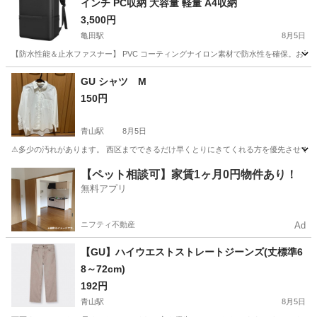
インチ PC収納 大容量 軽量 A4収納
3,500円
亀田駅
8月5日
【防水性能＆止水ファスナー】 PVC コーティングナイロン素材で防水性を確保。お手入
新潟
新潟市
亀田駅
その他
GU シャツ M
150円
青山駅
8月5日
⚠︎多少の汚れがあります。 西区までできるだけ早くとりにきてくれる方を優先させてい
新潟
新潟市
青山駅
シャツ
西区
【ペット相談可】家賃1ヶ月0円物件あり！
無料アプリ
ニフティ不動産
Ad
【GU】ハイウエストストレートジーンズ(丈標準6
8～72cm)
192円
青山駅
8月5日