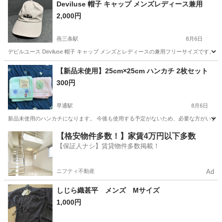
Deviluse 帽子 キャップ メンズレディース兼用
2,000円
燕三条駅
8月6日
デビルユース Deviluse 帽子 キャップ メンズとレディースの兼用フリーサイズで
新潟
三条市
燕三条駅
小物
【新品未使用】25cm×25cm ハンカチ 2枚セット
300円
早通駅
8月6日
新品未使用のハンカチになります。 今後も使用する予定がないため、必要な方がいましたら
新潟
新潟市
早通駅
小物
【格安物件多数！】家賃4万円以下多数
【保証人ナシ】賃貸物件多数掲載！
ニフティ不動産
Ad
しじら織甚平 メンズ Mサイズ
1,000円