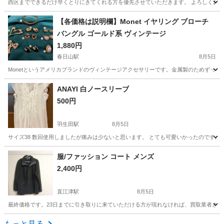
西区までできるだけ早くとりにきてくれる方を優先させていただきます。 よろしくお
新潟
新潟市
青山駅
パンツ
西区
【各価格は説明欄】Monet イヤリング ブローチ
バングル ゴールド系 ヴィンテージ
1,880円
春日山駅
8月5日
Monetというアメリカブランドのヴィンテージアクセサリーです。金属製のためずっしり
新潟
上越市
春日山駅
アクセサリー
ANAYI 白ノースリーブ
500円
羽生田駅
8月5日
サイズ38 数回使用しましたが痛みは少ないと思います。 とても可愛いかったのですが
新潟
南蒲原郡
羽生田駅
カットソー
服/ファッション コート メンズ
2,400円
直江津駅
8月5日
最終価格です。23日までに引き取りに来ていただける方が現れなければ、買取業者さんに売
新潟
上越市
直江津駅
コート
ブランド
もっと見る