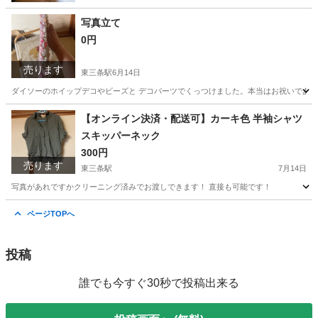
写真立て
0円
売ります
東三条駅
6月14日
ダイソーのホイップデコやビーズと デコパーツでくっつけました。本当はお祝いであ
新潟
三条市
東三条駅
インテリア雑貨/小物
【オンライン決済・配送可】カーキ色 半袖シャツ
スキッパーネック
300円
売ります
東三条駅
7月14日
写真があれですかクリーニング済みでお渡しできます！ 直接も可能です！
新潟
三条市
東三条駅
カットソー
ページTOPへ
投稿
誰でも今すぐ30秒で投稿出来る