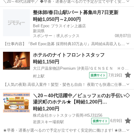
＼20～40代活躍中／ ◆早番・遅番が選べるので予定が立てやすく安定
的に働けます! ◆休憩なしの実働6時間勤務なので効率的に稼いでプラ
新潟
南魚沼市
岩原スキー場前駅
ホテル
整体師/春日山駅/パート募集/8月7日更新
イベート充実♪ ================ ＼作業内容のご紹介♪/
時給1,050円～2,000円
======...
Bell Epoc プラスイオン上越店
新潟県
スポンサー：求人ボックス
08月07日
【仕事内容】『Bell Epoc急募 採用特典10万あり』高時給&高収入も叶
う <募集職種> 整体師 <仕事内容> リラクゼーションセラピストとして
アルバイト・パート
ホテルのナイトフロントスタッフ
『癒されたい』『元気になりたい』『健康になりたい』などの悩みを
時給1,150円
施術でサポートする...
大江戸温泉物語Premium 汐美荘/ＧＥＮＳＥＮ ＨＯＬＤＩＮＧＳ株式会社
7月19日
提携サイト
村上駅
【人気の夜勤:高収入案件！髪型・髪色も自由！ 夜勤でも快適に仕事が
できる環境が整っています】 フロントでの接客や電話応対、館内の巡
新潟
村上市
村上駅
ホテル
＼20～40代活躍中／ビュッフェのお手伝い◇
回や簡易清掃、PCでの事務作業をお任せします。 日中の時間帯に比べ
湯沢町のホテル★【時給1,200円…
てお客様対応が少ないため ...
時給1,200円
株式会社ホットスタッフ長岡-HSJ31156
6月9日
提携サイト
岩原スキー場前駅
★早番・遅番が選べるので予定が立てやすく安定的に働けます! ★休憩