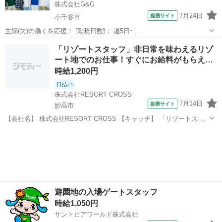
株式会社G&G
7月24日
提携サイト
小千谷市
主婦(夫)の働くを応援！ [勤務日数]： 週5日~
09:00~13:00/09:30~13:30/10:00~14:00/10:30~14:30 [勤務地・最寄
新潟
小千谷市
ホテル
「リゾートスタッフ」非日常を味わえるリゾ
駅]： 新潟県小千谷市坪野 株式会社G&G 長岡営業所 ...
ート地でのお仕事！すぐにお給料がもらえ…
時給1,200円
日払い
株式会社RESORT CROSS
7月14日
提携サイト
妙高市
【会社名】 株式会社RESORT CROSS 【キャッチ】 「リゾートスタ
ッフ」非日常を味わえるリゾート地でのお仕事！すぐにお給料がもら
新潟
妙高市
ホテル
える日払い制度あり！来社も履歴書も不要！ 【コメント】 ＼新規スタ
ッフ100名以上の...
遊園地の入場ゲートスタッフ
時給1,050円
サントピアワールド株式会社