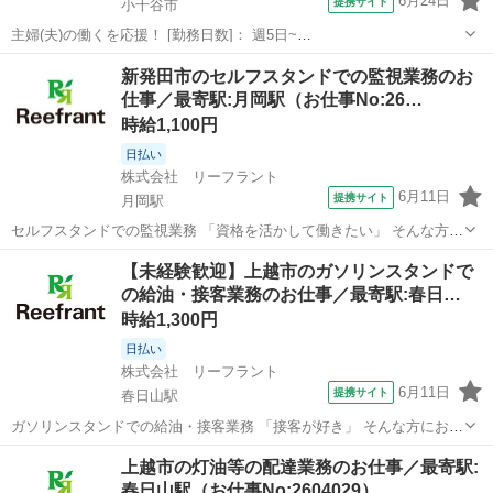
6月24日
提携サイト
小千谷市
主婦(夫)の働くを応援！ [勤務日数]： 週5日~
09:00~13:00/09:30~13:30/10:00~14:00/10:30~14:30 [勤務地・最寄
新潟
小千谷市
ホテル
新発田市のセルフスタンドでの監視業務のお
駅]： 新潟県小千谷市坪野 株式会社G&G 長岡営業所 ...
仕事／最寄駅:月岡駅（お仕事No:26…
時給1,100円
日払い
株式会社 リーフラント
6月11日
提携サイト
月岡駅
セルフスタンドでの監視業務 「資格を活かして働きたい」 そんな方に
おすすめの、セルフ型のガソリンスタンド業務です！ 基本は店内での
新潟
新発田市
月岡駅
ホテル
【未経験歓迎】上越市のガソリンスタンドで
管理業務になります ●仕事内容 CMでもおなじみの県内有名ガソリン
の給油・接客業務のお仕事／最寄駅:春日…
スタンドでのお仕事！ セ...
時給1,300円
日払い
株式会社 リーフラント
6月11日
提携サイト
春日山駅
ガソリンスタンドでの給油・接客業務 「接客が好き」 そんな方におす
すめの、フルサービス型のガソリンスタンド業務です！ 基本は店内で
新潟
上越市
春日山駅
ホテル
上越市の灯油等の配達業務のお仕事／最寄駅:
の給油及び接客業務になります ●仕事内容 CMでもおなじみの県内有
春日山駅（お仕事No:2604029）
名ガソリンスタンドでのお...