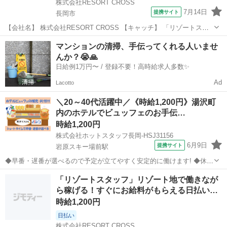
株式会社RESORT CROSS
7月14日
提携サイト
長岡市
【会社名】 株式会社RESORT CROSS 【キャッチ】 「リゾートスタ
ッフ」リゾート地で働きながら稼げる！日払いでスグにお給料GET！
新潟
長岡市
ホテル
マンションの清掃、手伝ってくれる人いませ
履歴書来社不要でらくらく！ 【コメント】 ＼新規スタッフ100名以上
んか？😭🙏
の大募集★／ ...
日給例1万円〜 / 登録不要！高時給求人多数✨
Ad
Lacotto
＼20～40代活躍中／《時給1,200円》湯沢町
内のホテルでビュッフェのお手伝…
時給1,200円
株式会社ホットスタッフ長岡-HSJ31156
6月9日
提携サイト
岩原スキー場前駅
◆早番・遅番が選べるので予定が立てやすく安定的に働けます! ◆休憩
なしの実働6時間勤務なので効率的に稼いでプライベート充実♪
新潟
岩原スキー場前駅
ホテル
「リゾートスタッフ」リゾート地で働きなが
================ ＼作業内容のご紹介♪/ ================
ら稼げる！すぐにお給料がもらえる日払い…
リ...
時給1,200円
日払い
株式会社RESORT CROSS