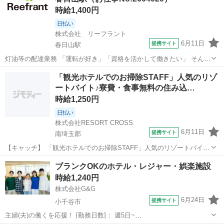
時給1,400円
日払い
株式会社 リーフラント
6月11日
提携サイト
春日山駅
灯油等の配達業務 「運転が好き」「資格を活かして働きたい」 そんな
方におすすめの、灯油など燃料の配達業務のお仕事です！ ●仕事内容
新潟
上越市
春日山駅
ホテル
「観光ホテルでのお掃除STAFF」人気のリゾ
CMでもおなじみの県内有名ガソリンスタンドでのお仕事！ 一般家
ートバイト♪寮費・食事無料の住み込…
庭・農家・企業などへ、灯油...
時給1,250円
日払い
株式会社RESORT CROSS
6月11日
提携サイト
南埼玉郡
【キャッチ】 「観光ホテルでのお掃除STAFF」人気のリゾートバイト
♪寮費・食事無料の住み込みでのお仕事！日払いOKでお給料は即
新潟
南埼玉郡
ホテル
ブランクOKのホテル・レジャー・娯楽施設
GET★履歴書＆来社不要のらくらく登録♪ 【コメント】 ＼新規スタッ
時給1,240円
フ100名以上の大募集★／...
株式会社G&G
6月24日
提携サイト
小千谷市
主婦(夫)の働くを応援！ [勤務日数]： 週5日~