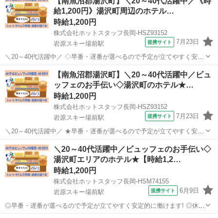
【南魚沼郡湯沢町】＼20～40代活躍中／《時
給1,200円》湯沢町周辺のホテル…
時給1,200円
株式会社ホットスタッフ長岡-HSZ93152
7月23日
提携サイト
岩原スキー場前駅
＼20～40代活躍中／ ◇早番・遅番が選べるので予定が立てやすく安定
的に働けます! ◇休憩なしの実働6時間勤務なので効率的に稼いでプラ
新潟
南魚沼市
岩原スキー場前駅
ホテル
【南魚沼郡湯沢町】＼20～40代活躍中／ビュ
イベート充実♪ ────────────────── ＼お仕事の詳細♪/
ッフェのお手伝い◇湯沢町のホテル★…
──────...
時給1,200円
株式会社ホットスタッフ長岡-HSZ93152
7月23日
提携サイト
岩原スキー場前駅
＼20～40代活躍中／ ★早番・遅番が選べるので予定が立てやすく安定
的に働けます! ★休憩なしの実働6時間勤務なので効率的に稼いでプラ
新潟
南魚沼市
岩原スキー場前駅
ホテル
＼20～40代活躍中／ビュッフェのお手伝い◇
イベート充実♪ ━━━━━━━━━━━━━━━━━━━━ 【仕事内
湯沢町エリアのホテル★【時給1,2…
容】 リゾートホテ...
時給1,200円
株式会社ホットスタッフ長岡-HSM74155
6月9日
提携サイト
岩原スキー場前駅
◎早番・遅番が選べるので予定が立てやすく安定的に働けます! ◎休憩
なしの実働6時間勤務なので効率的に稼いでプライベート充実♪