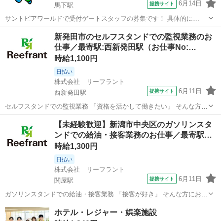
6月14日
提携サイト
馬下駅
サントピアワールドで受付ゲートスタッフの募集です！ 具体的に
は・・・ ・チケット販売 ・チケットもぎり ・手首へフリーキップの
新潟
阿賀野市
馬下駅
ホテル
新発田市のセルフスタンドでの監視業務のお
装着 などです！ アルバイト,パート ◎マイカー通勤OK ◎無料駐車場
仕事／最寄駅:西新発田駅（お仕事No:…
あり 未経験スタート...
時給1,100円
日払い
株式会社 リーフラント
6月11日
提携サイト
西新発田駅
セルフスタンドでの監視業務 「資格を活かして働きたい」 そんな方に
おすすめの、セルフ型のガソリンスタンド業務です！ 基本は店内での
新潟
新発田市
西新発田駅
ホテル
【未経験歓迎】新潟市中央区のガソリンスタ
管理業務になります ●仕事内容 CMでもおなじみの県内有名ガソリン
ンドでの給油・接客業務のお仕事／最寄駅…
スタンドでのお仕事！ セ...
時給1,300円
日払い
株式会社 リーフラント
6月11日
提携サイト
関屋駅
ガソリンスタンドでの給油・接客業務 「接客が好き」 そんな方におす
すめの、フルサービス型のガソリンスタンド業務です！ 基本は店内で
新潟
新潟市
関屋駅
ホテル
ホテル・レジャー・娯楽施設
の給油及び接客業務になります ●仕事内容 CMでもおなじみの県内有