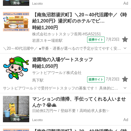
Ad
Lacotto
【南魚沼郡湯沢町】＼20～40代活躍中／《時
給1,200円》湯沢町のホテルでビ…
時給1,200円
株式会社ホットスタッフ長岡-HSA52151
7月23日
提携サイト
岩原スキー場前駅
＼20～40代活躍中／ ●早番・遅番が選べるので予定が立てやすく安定
的に働けます! ●休憩なしの実働6時間勤務なので効率的に稼いでプラ
新潟
南魚沼市
岩原スキー場前駅
ホテル
遊園地の入場ゲートスタッフ
イベート充実♪ □■お仕事■□ リゾートホテルでのキッチン補助のお仕事
時給1,050円
です。 ホテ...
サントピアワールド株式会社
7月23日
提携サイト
馬下駅
サントピアワールドで受付ゲートスタッフの募集です！ 具体的に
は・・・ ・チケット販売 ・チケットもぎり ・手首へフリーキップの
新潟
阿賀野市
馬下駅
ホテル
マンションの清掃、手伝ってくれる人いませ
装着 などです！ アルバイト,パート ◎マイカー通勤OK ◎無料駐車場
んか？😭🙏
あり 未経験スタート...
日給例1万円〜 / 登録不要！高時給求人多数✨
Ad
Lacotto