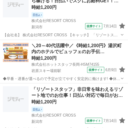
ら稼げる！日払いでスグにお給料GET！…
フ100名以上の...
時給1,200円
日払い
株式会社RESORT CROSS
7月14日
提携サイト
新潟市
【会社名】 株式会社RESORT CROSS 【キャッチ】 「リゾートスタ
ッフ」リゾート地で働きながら稼げる！日払いでスグにお給料GET！
新潟
新潟市
ホテル
＼20～40代活躍中／《時給1,200円》湯沢町
来社×履歴書いらずでらくちん！ 【コメント】 ＼新規スタッフ100名
内のホテルでビュッフェのお手伝…
以上の大募集★...
時給1,200円
株式会社ホットスタッフ長岡-HSM74155
6月9日
提携サイト
岩原スキー場前駅
◆早番・遅番が選べるので予定が立てやすく安定的に働けます! ◆休憩
なしの実働6時間勤務なので効率的に稼いでプライベート充実♪
新潟
岩原スキー場前駅
ホテル
「リゾートスタッフ」非日常を味わえるリゾ
┏━━━━━━━━━━━━━━┓ お仕事内容
ート地でのお仕事！日払い対応で毎日がお…
━━━━━━━━━━━━━━┛ リゾートホテル...
時給1,200円
日払い
株式会社RESORT CROSS
7月14日
提携サイト
新潟市