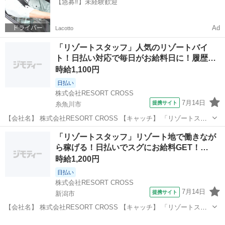
【急募‼️】未経験歓迎
フェの食材補充や片...
Ad
Lacotto
「リゾートスタッフ」人気のリゾートバイ
ト！日払い対応で毎日がお給料日に！履歴
書…
時給1,100円
日払い
株式会社RESORT CROSS
7月14日
提携サイト
糸魚川市
【会社名】 株式会社RESORT CROSS 【キャッチ】 「リゾートスタ
ッフ」人気のリゾートバイト！日払い対応で毎日がお給料日に！履歴
新潟
糸魚川市
ホテル
「リゾートスタッフ」リゾート地で働きなが
書来社不要でらくらく！ 【コメント】 ＼新規スタッフ100名以上の大
ら稼げる！日払いでスグにお給料GET！…
募集★／ 人気の...
時給1,200円
日払い
株式会社RESORT CROSS
7月14日
提携サイト
新潟市
【会社名】 株式会社RESORT CROSS 【キャッチ】 「リゾートスタ
ッフ」リゾート地で働きながら稼げる！日払いでスグにお給料GET！
新潟
新潟市
ホテル