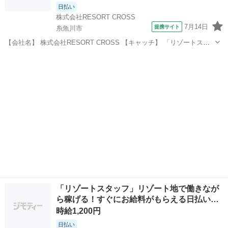
日払い
株式会社RESORT CROSS
7月14日
提携サイト
糸魚川市
【会社名】 株式会社RESORT CROSS 【キャッチ】 「リゾートスタ
ッフ」非日常を味わえるリゾート地でのお仕事！日払いでスグにお給
新潟
糸魚川市
ホテル
料GET！来社×履歴書いらずでらくちん！ 【コメント】 ＼新規スタッ
フ100名以上の...
「リゾートスタッフ」リゾート地で働きなが
ら稼げる！すぐにお給料がもらえる日払い…
時給1,200円
日払い