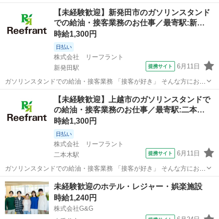
方におすすめの、灯油など燃料の配達業務のお仕事です！ ●仕事内容
新潟
上越市
二本木駅
ホテル
【未経験歓迎】新発田市のガソリンスタンド
CMでもおなじみの県内有名ガソリンスタンドでのお仕事！ 一般家
での給油・接客業務のお仕事／最寄駅:新…
庭・農家・企業などへ、灯油...
時給1,300円
日払い
株式会社 リーフラント
6月11日
提携サイト
新発田駅
ガソリンスタンドでの給油・接客業務 「接客が好き」 そんな方におす
すめの、フルサービス型のガソリンスタンド業務です！ 基本は店内で
新潟
新発田市
新発田駅
ホテル
【未経験歓迎】上越市のガソリンスタンドで
の給油及び接客業務になります ●仕事内容 CMでもおなじみの県内有
の給油・接客業務のお仕事／最寄駅:二本…
名ガソリンスタンドでのお...
時給1,300円
日払い
株式会社 リーフラント
6月11日
提携サイト
二本木駅
ガソリンスタンドでの給油・接客業務 「接客が好き」 そんな方におす
すめの、フルサービス型のガソリンスタンド業務です！ 基本は店内で
新潟
上越市
二本木駅
ホテル
未経験歓迎のホテル・レジャー・娯楽施設
の給油及び接客業務になります ●仕事内容 CMでもおなじみの県内有
時給1,240円
名ガソリンスタンドでのお...
株式会社G&G