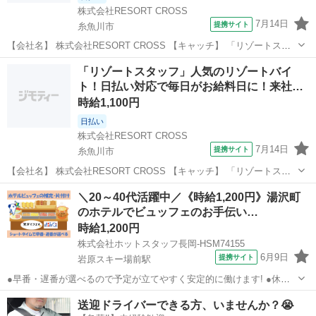
株式会社RESORT CROSS
7月14日
提携サイト
糸魚川市
【会社名】 株式会社RESORT CROSS 【キャッチ】 「リゾートスタ
ッフ」非日常を味わえるリゾート地でのお仕事！すぐにお給料がもら
新潟
糸魚川市
ホテル
「リゾートスタッフ」人気のリゾートバイ
える日払い制度あり！来社も履歴書も不要！ 【コメント】 ＼新規スタ
ト！日払い対応で毎日がお給料日に！来社
ッフ100名以上の...
も…
時給1,100円
日払い
株式会社RESORT CROSS
7月14日
提携サイト
糸魚川市
【会社名】 株式会社RESORT CROSS 【キャッチ】 「リゾートスタ
ッフ」人気のリゾートバイト！日払い対応で毎日がお給料日に！来社
新潟
糸魚川市
ホテル
＼20～40代活躍中／《時給1,200円》湯沢町
も履歴書も不要！ 【コメント】 ＼新規スタッフ100名以上の大募集★
のホテルでビュッフェのお手伝い…
／ 人気のリゾー...
時給1,200円
株式会社ホットスタッフ長岡-HSM74155
6月9日
提携サイト
岩原スキー場前駅
●早番・遅番が選べるので予定が立てやすく安定的に働けます! ●休憩
なしの実働6時間勤務なので効率的に稼いでプライベート充実♪ □■お仕
新潟
岩原スキー場前駅
ホテル
送迎ドライバーできる方、いませんか？😭
事■□ リゾートホテルでのキッチン補助のお仕事です。 ホテルビュッ