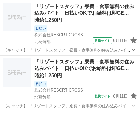
09:00~13:00/09:30~13:30/10:00~14:00/10:30~14:30 [勤務地・最寄
新潟
小千谷市
ホテル
「リゾートスタッフ」寮費・食事無料の住み
駅]： 新潟県小千谷市坪野 株式会社G&G 長岡営業所 ...
込みバイト！日払いOKでお給料は即GE…
時給1,250円
日払い
株式会社RESORT CROSS
6月11日
提携サイト
北葛飾郡
【キャッチ】 「リゾートスタッフ」寮費・食事無料の住み込みバイ
ト！日払いOKでお給料は即GET★履歴書＆来社不要のらくらく登録
新潟
北葛飾郡
ホテル
「リゾートスタッフ」寮費・食事無料の住み
♪20代・30代・40代のスタッフ活躍中！ 【コメント】 ＼新規スタッフ
込みバイト！日払いOKでお給料は即GE…
100名以上の大募集★／...
時給1,250円
日払い
株式会社RESORT CROSS
6月11日
提携サイト
北葛飾郡
【キャッチ】 「リゾートスタッフ」寮費・食事無料の住み込みバイ
ト！日払いOKでお給料は即GET★履歴書＆来社不要のらくらく登録
新潟
北葛飾郡
ホテル
♪20代・30代・40代のスタッフ活躍中！ 【コメント】 ＼新規スタッフ
100名以上の大募集★／...