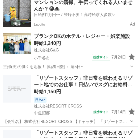
マンションの清掃、手伝ってくれる人いませ
り！履歴書来社不要でらくらく！ 【コメント】 ＼新規スタッフ100名
んか？😭🙏
以上の大募集★／...
日給例1万円〜 / 登録不要！高時給求人多数✨
Ad
Lacotto
ブランクOKのホテル・レジャー・娯楽施設
時給1,240円
株式会社G&G
7月24日
提携サイト
小千谷市
主婦(夫)の働くを応援！ [勤務日数]： 週5日~
09:00~13:00/09:30~13:30/10:00~14:00/10:30~14:30 [勤務地・最寄
新潟
小千谷市
ホテル
「リゾートスタッフ」非日常を味わえるリゾ
駅]： 新潟県小千谷市坪野 株式会社G&G 長岡営業所 ...
ート地でのお仕事！日払いでスグにお給料…
時給1,150円
日払い
株式会社RESORT CROSS
7月14日
提携サイト
中魚沼郡
【会社名】 株式会社RESORT CROSS 【キャッチ】 「リゾートスタ
ッフ」非日常を味わえるリゾート地でのお仕事！日払いでスグにお給
新潟
中魚沼郡
ホテル
「リゾートスタッフ」非日常を味わえるリゾ
料GET！履歴書来社不要でらくらく！ 【コメント】 ＼新規スタッフ