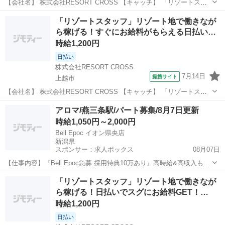
【会社名】 株式会社RESORT CROSS 【キャッチ】 「リゾートスタ
ッフ」非日常を味わえるリゾート地でのお仕事！すぐにお給料がもら
新潟
長岡市
ホテル
「リゾートスタッフ」リゾート地で働きなが
える日払い制度あり！履歴書来社不要でらくらく！ 【コメント】 ＼新
ら稼げる！すぐにお給料がもらえる日払い…
規スタッフ100名...
時給1,200円
日払い
株式会社RESORT CROSS
7月14日
提携サイト
上越市
【会社名】 株式会社RESORT CROSS 【キャッチ】 「リゾートスタ
ッフ」リゾート地で働きながら稼げる！すぐにお給料がもらえる日払
新潟
上越市
ホテル
アロマ/燕三条駅/パート募集/8月7日更新
い制度あり！履歴書来社不要でらくらく！ 【コメント】 ＼新規スタッ
時給1,050円～2,000円
フ100名以上の大...
Bell Epoc イオン県央店
新潟県
スポンサー：求人ボックス
08月07日
【仕事内容】『Bell Epoc急募 採用特典10万あり』高時給&高収入も叶
う <募集職種> アロマ <仕事内容> リラクゼーションセラピストとして
アルバイト・パート
「リゾートスタッフ」リゾート地で働きなが
『癒されたい』『元気になりたい』『健康になりたい』などの悩みを
ら稼げる！日払いでスグにお給料GET！…
施術でサポートする...
時給1,200円
日払い