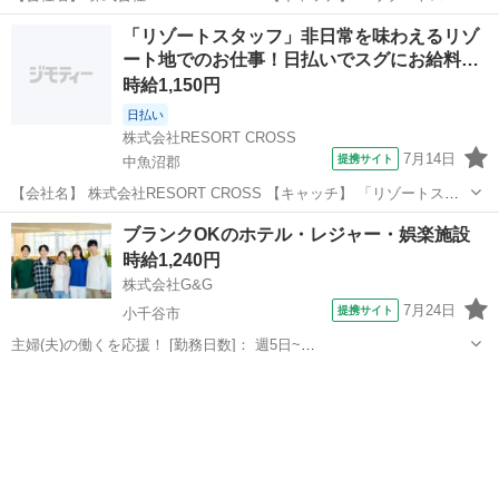
ッフ」非日常を味わえるリゾート地でのお仕事！すぐにお給料がもら
新潟
中魚沼郡
ホテル
「リゾートスタッフ」非日常を味わえるリゾ
える日払い制度あり！履歴書来社不要でらくらく！ 【コメント】 ＼新
ート地でのお仕事！日払いでスグにお給料…
規スタッフ100名...
時給1,150円
日払い
株式会社RESORT CROSS
7月14日
提携サイト
中魚沼郡
【会社名】 株式会社RESORT CROSS 【キャッチ】 「リゾートスタ
ッフ」非日常を味わえるリゾート地でのお仕事！日払いでスグにお給
新潟
中魚沼郡
ホテル
ブランクOKのホテル・レジャー・娯楽施設
料GET！来社×履歴書いらずでらくちん！ 【コメント】 ＼新規スタッ
時給1,240円
フ100名以上の...
株式会社G&G
7月24日
提携サイト
小千谷市
主婦(夫)の働くを応援！ [勤務日数]： 週5日~
09:00~13:00/09:30~13:30/10:00~14:00/10:30~14:30 [勤務地・最寄
新潟
小千谷市
ホテル
駅]： 新潟県小千谷市坪野 株式会社G&G 長岡営業所 ...