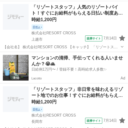
なしの実働6時間勤務なので効率的に稼いでプライベート充実♪
新潟
岩原スキー場前駅
ホテル
「リゾートスタッフ」人気のリゾートバイ
━━━━━━━━━━━━━━━━━━━━ 【仕事内容】 リゾートホ
ト！すぐにお給料がもらえる日払い制度あ
テルでのキッチン補助のお仕事...
り…
時給1,200円
日払い
株式会社RESORT CROSS
7月14日
提携サイト
上越市
【会社名】 株式会社RESORT CROSS 【キャッチ】 「リゾートスタ
ッフ」人気のリゾートバイト！すぐにお給料がもらえる日払い制度あ
新潟
上越市
ホテル
マンションの清掃、手伝ってくれる人いませ
り！履歴書来社不要でらくらく！ 【コメント】 ＼新規スタッフ100名
んか？😭🙏
以上の大募集★／...
日給例1万円〜 / 登録不要！高時給求人多数✨
Ad
Lacotto
「リゾートスタッフ」非日常を味わえるリゾ
ート地でのお仕事！すぐにお給料がもらえ…
時給1,200円
日払い
株式会社RESORT CROSS
7月14日
提携サイト
長岡市