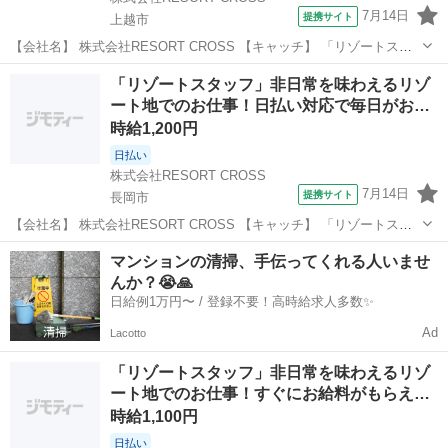
7月14日
提携サイト
上越市
【会社名】 株式会社RESORT CROSS 【キャッチ】 「リゾートスタ
ッフ」リゾート地で働きながら稼げる！すぐにお給料がもらえる日払
新潟
上越市
ホテル
「リゾートスタッフ」非日常を味わえるリゾ
い制度あり！来社×履歴書いらずでらくちん！ 【コメント】 ＼新規ス
ート地でのお仕事！日払い対応で毎日がお…
タッフ100名以上...
時給1,200円
日払い
株式会社RESORT CROSS
7月14日
提携サイト
長岡市
【会社名】 株式会社RESORT CROSS 【キャッチ】 「リゾートスタ
ッフ」非日常を味わえるリゾート地でのお仕事！日払い対応で毎日が
新潟
長岡市
ホテル
マンションの清掃、手伝ってくれる人いませ
お給料日に！来社も履歴書も不要！ 【コメント】 ＼新規スタッフ100
んか？😭🙏
名以上の大募集★...
日給例1万円〜 / 登録不要！高時給求人多数✨
Ad
Lacotto
「リゾートスタッフ」非日常を味わえるリゾ
ート地でのお仕事！すぐにお給料がもらえ…
時給1,100円
日払い