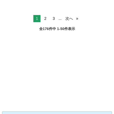
1
2
3
...
次へ
全176件中 1-50件表示