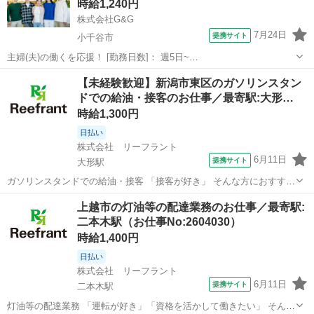
時給1,240円
名ガソリンスタンドでのお...
株式会社G&G
7月24日
提携サイト
小千谷市
主婦(夫)の働くを応援！ [勤務日数]： 週5日~
09:00~13:00/09:30~13:30/10:00~14:00/10:30~14:30 [勤務地・最寄
新潟
小千谷市
ホテル
【未経験歓迎】新潟市東区のガソリンスタン
駅]： 新潟県小千谷市坪野 株式会社G&G 長岡営業所 ...
ドでの給油・接客のお仕事／最寄駅:大形…
時給1,300円
日払い
株式会社 リーフラント
6月11日
提携サイト
大形駅
ガソリンスタンドでの給油・接客 「接客が好き」 そんな方におすすめ
の、フルサービス型のガソリンスタンド業務です！ 基本は店内での給
新潟
新潟市
大形駅
ホテル
上越市の灯油等の配達業務のお仕事／最寄駅:
油及び接客業務になります ●仕事内容 CMでもおなじみの県内有名ガ
二本木駅（お仕事No:2604030）
ソリンスタンドでのお仕事...
時給1,400円
日払い
株式会社 リーフラント
6月11日
提携サイト
二本木駅
灯油等の配達業務 「運転が好き」「資格を活かして働きたい」 そんな