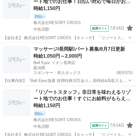
ート地でのお仕事！日払い対応で毎日がお…
100名以上の大募...
時給1,150円
日払い
株式会社RESORT CROSS
7月14日
提携サイト
中魚沼郡
【会社名】 株式会社RESORT CROSS 【キャッチ】 「リゾートスタ
ッフ」非日常を味わえるリゾート地でのお仕事！日払い対応で毎日が
新潟
中魚沼郡
ホテル
マッサージ/長岡駅/パート募集/8月7日更新
お給料日に！来社×履歴書いらずでらくちん！ 【コメント】 ＼新規ス
時給1,050円～2,000円
タッフ100名以上...
Bell Epoc イオン長岡店
新潟県
スポンサー：求人ボックス
08月07日
【仕事内容】『Bell Epoc急募 採用特典10万あり』高時給&高収入も叶
う <募集職種> マッサージ <仕事内容> リラクゼーションセラピストと
アルバイト・パート
「リゾートスタッフ」非日常を味わえるリゾ
して『癒されたい』『元気になりたい』『健康になりたい』などの悩
ート地でのお仕事！すぐにお給料がもらえ…
みを 施術でサポート...
時給1,150円
日払い
株式会社RESORT CROSS
7月14日
提携サイト
中魚沼郡
【会社名】 株式会社RESORT CROSS 【キャッチ】 「リゾートスタ