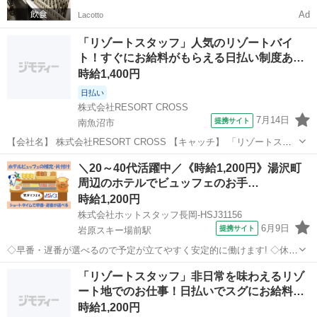
Ad
Lacotto
「リゾートスタッフ」人気のリゾートバイ
ト！すぐにお給料がもらえる日払い制度あ
り…
時給1,400円
日払い
株式会社RESORT CROSS
7月14日
提携サイト
南魚沼市
【会社名】 株式会社RESORT CROSS 【キャッチ】 「リゾートスタ
ッフ」人気のリゾートバイト！すぐにお給料がもらえる日払い制度あ
新潟
南魚沼市
ホテル
＼20～40代活躍中／《時給1,200円》湯沢町
り！来社も履歴書も不要！ 【コメント】 ＼新規スタッフ100名以上の
周辺のホテルでビュッフェのお手…
大募集★／ 人気...
時給1,200円
株式会社ホットスタッフ長岡-HSJ31156
6月9日
提携サイト
岩原スキー場前駅
◇早番・遅番が選べるので予定が立てやすく安定的に働けます! ◇休憩
なしの実働6時間勤務なので効率的に稼いでプライベート充実♪
新潟
岩原スキー場前駅
ホテル
「リゾートスタッフ」非日常を味わえるリゾ
────────────────── ＼お仕事の詳細♪/
ート地でのお仕事！日払いでスグにお給料…
────────────────── ...
時給1,200円