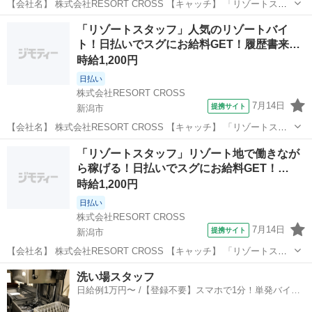
【会社名】 株式会社RESORT CROSS 【キャッチ】 「リゾートスタ
ッフ」非日常を味わえるリゾート地でのお仕事！日払い対応で毎日が
新潟
新潟市
ホテル
「リゾートスタッフ」人気のリゾートバイ
お給料日に！来社も履歴書も不要！ 【コメント】 ＼新規スタッフ100
ト！日払いでスグにお給料GET！履歴書来…
名以上の大募集★...
時給1,200円
日払い
株式会社RESORT CROSS
7月14日
提携サイト
新潟市
【会社名】 株式会社RESORT CROSS 【キャッチ】 「リゾートスタ
ッフ」人気のリゾートバイト！日払いでスグにお給料GET！履歴書来
新潟
新潟市
ホテル
「リゾートスタッフ」リゾート地で働きなが
社不要でらくらく！ 【コメント】 ＼新規スタッフ100名以上の大募集
ら稼げる！日払いでスグにお給料GET！…
★／ 人気のリ...
時給1,200円
日払い
株式会社RESORT CROSS
7月14日
提携サイト
新潟市
【会社名】 株式会社RESORT CROSS 【キャッチ】 「リゾートスタ
ッフ」リゾート地で働きながら稼げる！日払いでスグにお給料GET！
新潟
新潟市
ホテル
洗い場スタッフ
履歴書来社不要でらくらく！ 【コメント】 ＼新規スタッフ100名以上
日給例1万円〜 /【登録不要】スマホで1分！単発バイト
の大募集★／ ...
一括検索✨