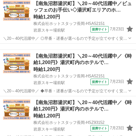
新潟
岩原スキー場前駅
ホテル
【南魚沼郡湯沢町】＼20～40代活躍中／ビュ
◆◆◆◆◆◆◆◆◆◆◆◆◆◆◆ ★仕事内容★
ッフェのお手伝い◇湯沢町エリアのホ…
◆◆◆◆◆◆◆◆◆◆◆◆◆◆◆ リゾートホテルで...
時給1,200円
株式会社ホットスタッフ長岡-HSA52151
7月23日
提携サイト
岩原スキー場前駅
＼20～40代活躍中／ ◎早番・遅番が選べるので予定が立てやすく安定
的に働けます! ◎休憩なしの実働6時間勤務なので効率的に稼いでプラ
新潟
南魚沼市
岩原スキー場前駅
ホテル
イベート充実♪ ◆◆◆◆◆◆◆◆◆◆◆◆◆◆◆ ★仕事内容★
【南魚沼郡湯沢町】＼20～40代活躍中／《時
◆◆◆◆◆◆◆◆◆◆◆◆...
給1,200円》湯沢町内のホテルで…
時給1,200円
株式会社ホットスタッフ長岡-HSA52151
7月23日
提携サイト
岩原スキー場前駅
＼20～40代活躍中／ ◆早番・遅番が選べるので予定が立てやすく安定
的に働けます! ◆休憩なしの実働6時間勤務なので効率的に稼いでプラ
新潟
南魚沼市
岩原スキー場前駅
ホテル
【南魚沼郡湯沢町】＼20～40代活躍中／《時
イベート充実♪ ┏━━━━━━━━━━━━━━┓ お仕事内容
給1,200円》湯沢町内のホテルで…
━━━━━━━━━━━...
時給1,200円
株式会社ホットスタッフ長岡-HSZ93152
7月23日
提携サイト
岩原スキー場前駅