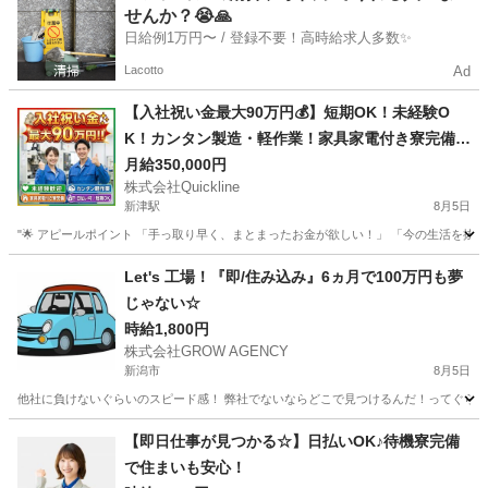
せんか？😭🙏
日給例1万円〜 / 登録不要！高時給求人多数✨
Lacotto
Ad
【入社祝い金最大90万円💰】短期OK！未経験O
K！カンタン製造・軽作業！家具家電付き寮完備
🏠
月給350,000円
株式会社Quickline
新津駅
8月5日
"🌟 アピールポイント 「手っ取り早く、まとまったお金が欲しい！」 「今の生活を抜け
新潟
新潟市
新津駅
工場
時給
Let's 工場！『即/住み込み』6ヵ月で100万円も夢
じゃない☆
時給1,800円
株式会社GROW AGENCY
新潟市
8月5日
他社に負けないぐらいのスピード感！ 弊社でないならどこで見つけるんだ！ってぐらい自
新潟
新潟市
工場
時給
【即日仕事が見つかる☆】日払いOK♪待機寮完備
で住まいも安心！