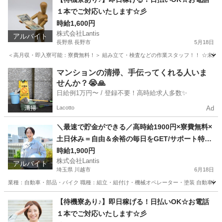
１本でご対応いたします☆彡
時給1,600円
株式会社Lantis
アルバイト
長野県 長野市
5月18日
＜高月収・即入寮可能：寮費無料！＞ 組み立て・検査などの作業スタッフ！！ ☆未経験でも
長野
長野市
工場
時給
マンションの清掃、手伝ってくれる人いま
せんか？😭🙏
日給例1万円〜 / 登録不要！高時給求人多数✨
Lacotto
Ad
＼最速で貯金ができる／高時給1900円×寮費無料×
土日休み＝自由＆余裕の毎日をGET/サポート特典
あり♪
時給1,900円
株式会社Lantis
アルバイト
埼玉県 川越市
6月18日
業種：自動車・部品・バイク 職種：組立・組付け・機械オペレーター・塗装 自動車部品の
埼玉
川越市
工場
無料
【待機寮あり♪】即日稼げる！日払いOK☆お電話
１本でご対応いたします☆彡