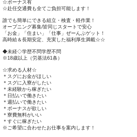
☆ボーナス有

☆赴任交通費も全てご負担可能します！

誰でも簡単にできる組立・検査・軽作業！

オープニング募集/皆同じスタートで安心　　　　

「お金」「住まい」「仕事」ぜーんぶゲット！　　　　　

高時給＆長期安定、充実した福利厚生満載☆☆

◆未経◇学歴不問学歴不問

※18歳以上（労基法61条）

☆求める人材☆

＊スグにお金がほしい

＊スグに入寮がしたい

＊未経験から稼ぎたい

＊日払いで働きたい

＊週払いで働きたい

＊ボーナスが欲しい

＊寮費無料がいい　

＊すぐに稼ぎたい

※ご希望に合わせたお仕事を案内します！
