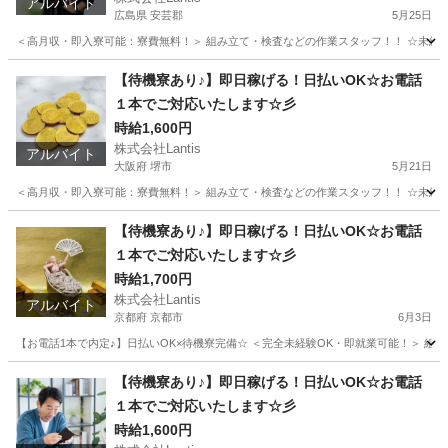
アルバイト
広島県 安芸郡
5月25日
＜高月収・即入寮可能：寮費無料！＞ 組み立て・検査などの作業スタッフ！！ ☆未経験でも
広島
安芸郡
工場
時給
【待機寮あり♪】即日稼げる！日払いOK☆お電話
１本でご対応いたします☆彡
時給1,600円
株式会社Lantis
アルバイト
大阪府 堺市
5月21日
＜高月収・即入寮可能：寮費無料！＞ 組み立て・検査などの作業スタッフ！！ ☆未経験でも
大阪
堺市
工場
時給
【待機寮あり♪】即日稼げる！日払いOK☆お電話
１本でご対応いたします☆彡
時給1,700円
株式会社Lantis
アルバイト
京都府 京都市
6月3日
【お電話1本で内定♪】日払いOK×待機寮完備☆ ＜完全未経験OK・即就業可能！＞ 組み立て
京都
京都市
工場
時給
【待機寮あり♪】即日稼げる！日払いOK☆お電話
１本でご対応いたします☆彡
時給1,600円