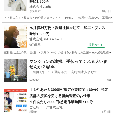
時給1,800円
株式会社Lantis
糸魚川市
8月5日
＊＊組み立て・検査などの作業スタッフ＊＊ --- Point1 --- 未経験も就業OK！
新潟
糸魚川市
工場
スタッフ
≪月収24万円・派遣社員≫組立・加工・プレス
時給1,300円
株式会社BREXA Next
猿和田駅
提携サイト
攪拌機の組立作業！玉掛け・天井クレーンの資格をお持ちの方活躍中★未経験活躍中！20代
新潟
五泉市
猿和田駅
その他
マンションの清掃、手伝ってくれる人いま
せんか？😭🙏
日給例1万円〜 / 登録不要！高時給求人多数✨
Lacotto
Ad
【１件あたり3000円/想定作業時間：60分】 指定
店舗の接客を受ける覆面調査のお仕事
１件あたり3000円/想定作業時間：60分
ご近所ワーク株式会社
新潟市
8月4日