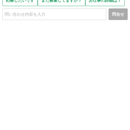
応募したいです
まだ募集してますか？
お仕事の詳細は？
問合せ
初めての方へ
利用規約
プライバシーポリシー
プライバシー・ステートメント
健全化に資する運用方針
お問い合わせ
運営会社
サイトマップ
ご利用ガイド
フリーワードで探す
PC版で表示
都道府県選択
特定商取引法の表示
利用者情報の外部送信について
© 2011-
2026
Jmty, Inc.