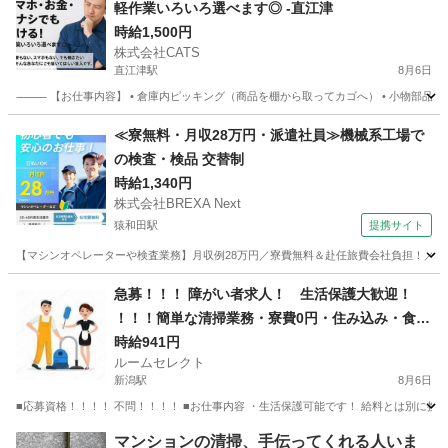
軽作業いろいろ選べます◎ -直江津
時給1,500円
株式会社CATS
直江津駅
8月6日
⸻ 【お仕事内容】 • 倉庫内ピッキング（商品を棚から取ってカゴへ） • 小物部品や医
新潟
上越市
直江津駅
仕分け
ライン
≪寮無料・月収28万円・派遣社員≫機械系工場で
の検査・検品 交替制
時給1,340円
株式会社BREXA Next
猿和田駅
提携サイト
【マシンオペレーターや検査業務】月収例28万円／寮費無料＆赴任旅費会社負担！／土日
新潟
五泉市
猿和田駅
その他
急募！！！ 障がい者求人！ 生活保護大歓迎！
！！！簡単な清掃業務・寮費0円・住み込み・食事
つき！
時給941円
ルームセレクト
新潟駅
8月6日
■応募資格！！！！ 不問！！！！ ■お仕事内容 ・生活保護可能です！ 給料とは別に携帯
新潟
新潟市
新潟駅
清掃
生活保護
マンションの清掃、手伝ってくれる人いま