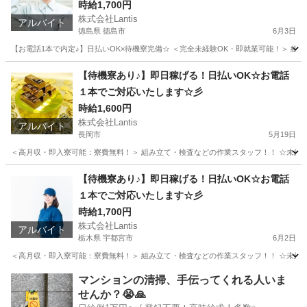
時給1,700円
株式会社Lantis
アルバイト
徳島県 徳島市
6月3日
【お電話1本で内定♪】日払いOK×待機寮完備☆ ＜完全未経験OK・即就業可能！＞ 組み立て
徳島
徳島市
工場
時給
【待機寮あり♪】即日稼げる！日払いOK☆お電話
１本でご対応いたします☆彡
時給1,600円
株式会社Lantis
アルバイト
長岡市
5月19日
＜高月収・即入寮可能：寮費無料！＞ 組み立て・検査などの作業スタッフ！！ ☆未経験でも
新潟
長岡市
工場
時給
【待機寮あり♪】即日稼げる！日払いOK☆お電話
１本でご対応いたします☆彡
時給1,700円
株式会社Lantis
アルバイト
栃木県 宇都宮市
6月2日
＜高月収・即入寮可能：寮費無料！＞ 組み立て・検査などの作業スタッフ！！ ☆未経験でも
栃木
宇都宮市
工場
時給
マンションの清掃、手伝ってくれる人いま
せんか？😭🙏