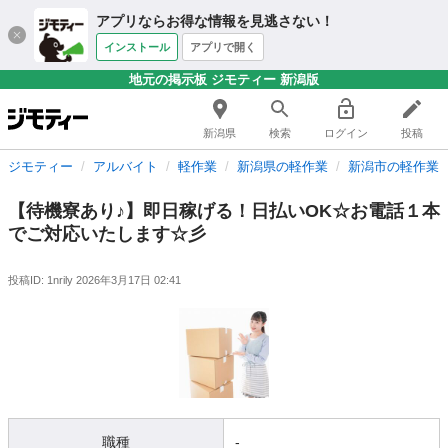
アプリならお得な情報を見逃さない！
インストール
アプリで開く
地元の掲示板 ジモティー 新潟版
新潟県
検索
ログイン
投稿
ジモティー
アルバイト
軽作業
新潟県の軽作業
新潟市の軽作業
【待機寮あり♪】即日稼げる！日払いOK☆お電話１本
でご対応いたします☆彡
投稿ID: 1nrily
2026年3月17日 02:41
職種
-