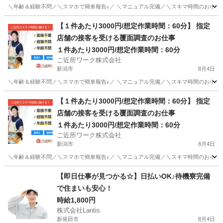
＼年齢＆経験不問／＼スマホで簡単報告♪／ ＼マニュアル完備／＼スキマ時間のお小遣い
新潟
新潟市
その他
1件
【１件あたり3000円/想定作業時間：60分】 指定
店舗の接客を受ける覆面調査のお仕事
１件あたり3000円/想定作業時間：60分
ご近所ワーク株式会社
新潟市
8月4日
＼年齢＆経験不問／＼スマホで簡単報告♪／ ＼マニュアル完備／＼スキマ時間のお小遣い
新潟
新潟市
その他
【１件あたり3000円/想定作業時間：60分】 指定
店舗の接客を受ける覆面調査のお仕事
１件あたり3000円/想定作業時間：60分
ご近所ワーク株式会社
新潟市
8月4日
＼年齢＆経験不問／＼スマホで簡単報告♪／ ＼マニュアル完備／＼スキマ時間のお小遣い
新潟
新潟市
その他
【即日仕事が見つかる☆】日払いOK♪待機寮完備
で住まいも安心！
時給1,800円
株式会社Lantis
新発田市
8月4日