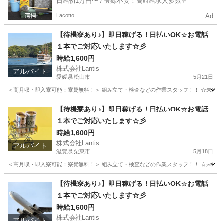
日給例1万円〜 / 登録不要！高時給求人多数✨
Lacotto
Ad
【待機寮あり♪】即日稼げる！日払いOK☆お電話
１本でご対応いたします☆彡
時給1,600円
株式会社Lantis
アルバイト
愛媛県 松山市
5月21日
＜高月収・即入寮可能：寮費無料！＞ 組み立て・検査などの作業スタッフ！！ ☆未経験でも
愛媛
松山市
工場
時給
【待機寮あり♪】即日稼げる！日払いOK☆お電話
１本でご対応いたします☆彡
時給1,600円
株式会社Lantis
アルバイト
滋賀県 栗東市
5月18日
＜高月収・即入寮可能：寮費無料！＞ 組み立て・検査などの作業スタッフ！！ ☆未経験でも
滋賀
栗東市
工場
時給
【待機寮あり♪】即日稼げる！日払いOK☆お電話
１本でご対応いたします☆彡
時給1,600円
株式会社Lantis
アルバイト