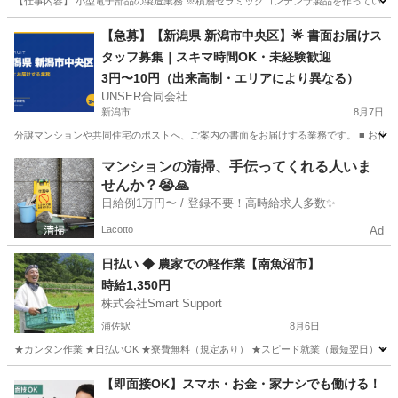
【仕事内容】 小型電子部品の製造業務 ※積層セラミックコンデンサ製品を作っている工場
新潟
上越市
工場
新潟
妙高市
工場
【急募】【新潟県 新潟市中央区】🌟 書面お届けス
タッフ募集｜スキマ時間OK・未経験歓迎
3円〜10円（出来高制・エリアにより異なる）
UNSER合同会社
新潟市
8月7日
分譲マンションや共同住宅のポストへ、ご案内の書面をお届けする業務です。 ■ お仕事の流
新潟
新潟市
ポスティング
スタッフ
マンションの清掃、手伝ってくれる人いま
せんか？😭🙏
日給例1万円〜 / 登録不要！高時給求人多数✨
Lacotto
Ad
日払い ◆ 農家での軽作業【南魚沼市】
時給1,350円
株式会社Smart Support
浦佐駅
8月6日
★カンタン作業 ★日払いOK ★寮費無料（規定あり） ★スピード就業（最短翌日） ■ 
新潟
南魚沼市
浦佐駅
仕分け
雑草
【即面接OK】スマホ・お金・家ナシでも働ける！