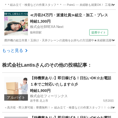
＊＊組み立て・検査などの作業スタッフ＊＊ --- Point1 --- 未経験も就業OK！
新潟
新発田市
工場
スタッフ
≪月収24万円・派遣社員≫組立・加工・プレス
時給1,300円
株式会社BREXA Next
猿和田駅
提携サイト
攪拌機の組立作業！玉掛け・天井クレーンの資格をお持ちの方活躍中★未経験活躍中！20代
新潟
五泉市
猿和田駅
その他
もっと見る
株式会社Lantis
さんのその他の投稿記事：
【待機寮あり♪】即日稼げる！日払いOK☆お電話
１本でご対応いたします☆彡
時給1,900円
株式会社フィーリンクス
アルバイト
岩手県 北上市
5月20日
＜高月収・即入寮可能：寮費無料！＞ 組み立て・検査などの作業スタッフ！！ ☆未経験でも
岩手
北上市
軽作業
時給
【待機寮あり♪】即日稼げる！日払いOK☆お電話