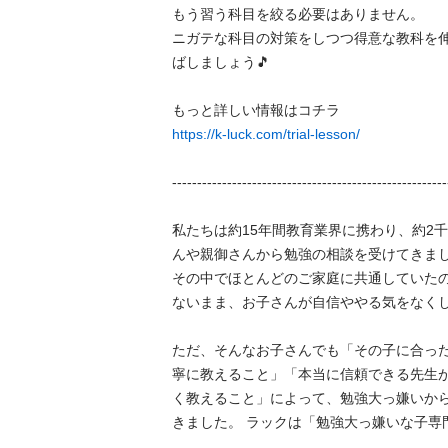
もう習う科目を絞る必要はありません。

ニガテな科目の対策をしつつ得意な教科を
ばしましょう🎵

https://k-luck.com/trial-lesson/
---------------------------------------------------------
私たちは約15年間教育業界に携わり、約2
んや親御さんから勉強の相談を受けてきました
その中でほとんどのご家庭に共通していた
ないまま、お子さんが自信ややる気をなくして
ただ、そんなお子さんでも「その子に合っ
寧に教えること」「本当に信頼できる先生が
く教えること」によって、勉強大っ嫌いか
きました。 ラックは「勉強大っ嫌いな子専門」