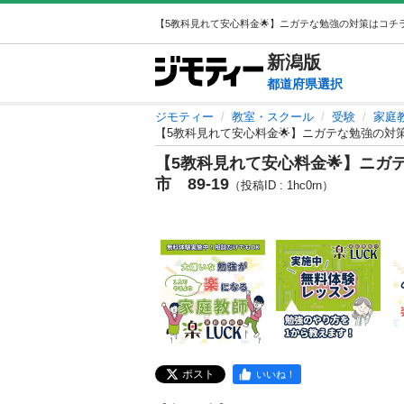
新潟
版
都道府県選択
ジモティー
教室・スクール
受験
家庭
【5教科見れて安心料金🌟】ニガテな勉強の対策
【5教科見れて安心料金🌟】ニガ
市 89-19
（投稿ID : 1hc0rn）
ポスト
いいね！