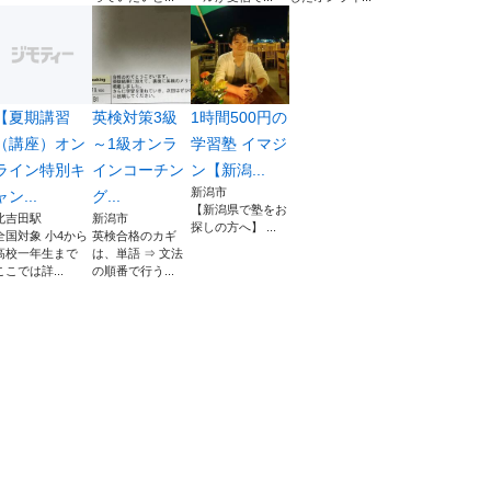
【夏期講習
英検対策3級
1時間500円の
（講座）オン
～1級オンラ
学習塾 イマジ
ライン特別キ
インコーチン
ン【新潟...
新潟市
ャン...
グ...
【新潟県で塾をお
北吉田駅
新潟市
探しの方へ】 ...
全国対象 小4から
英検合格のカギ
高校一年生まで
は、単語 ⇒ 文法
ここでは詳...
の順番で行う...