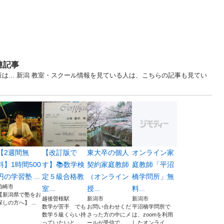
連記事
は... 新潟 教室・スクール情報を見ている人は、こちらの記事も見てい
【2週間無
【改訂版で
東大卒の個人
オンライン家
料】1時間500
す】📚数学検
契約家庭教師
庭教師「平沼
円の学習塾 ...
定５級合格教
（オンライン
橋学問所」無
柏崎市
室...
授...
料...
【新潟県で塾をお
越後曽根駅
新潟市
新潟市
探しの方へ】 ...
数学が苦手 でも
お問い合わせくだ
平沼橋学問所で
数学５級くらい持
さった方の中にメ
は、zoomを利用
っていたいと...
ールが受信で...
したオンライ...