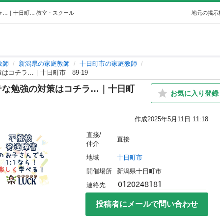
【5教科見れて安心料金🌟】ニガテな勉強の対策はコチラ…｜十日町市89-19 (家庭教師のLUCK) 十日町の家庭教師の生徒募集・教室・スクールの広告掲示板｜ジモティー
教室・スクール
地元の掲示
教師
新潟県の家庭教師
十日町市の家庭教師
はコチラ…｜十日町市 89-19
テな勉強の対策はコチラ…｜十日町
お気に入り登録
作成
2025年5月11日 11:18
直接/
直接
仲介
地域
十日町市
開催場所
新潟県十日町市
連絡先
投稿者にメールで問い合わせ