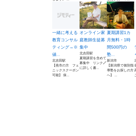
一緒に考える
オンライン家
夏期講習1カ
教育コンサル
庭教師生徒募
月無料・1時
ティング→※
集中
間500円の
北吉田駅
値...
塾...
夏期講習を含めて
北吉田駅
新潟市
募集中 リンク🔗
【燕市の方 フェ
【新潟県で個別指
に詳しく書...
ニックスクーポン
導塾をお探しの方
可能】 保...
へ】 ...