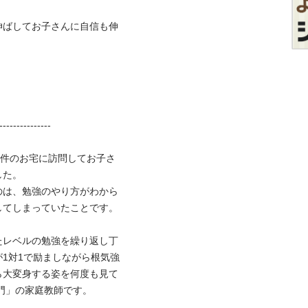
伸ばしてお子さんに自信も伸
-------------

千件のお宅に訪問してお子さ
。

のは、勉強のやり方がわから
しまっていたことです。

たレベルの勉強を繰り返し丁
1対1で励ましながら根気強
ら大変身する姿を何度も見て
の家庭教師です。
