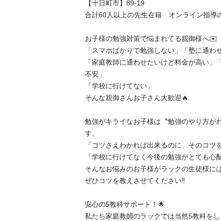
【十日町市】89-19

合計60人以上の先生在籍　オンライン指導の先
お子様の勉強対策で悩まれてる親御様へ✉️

「スマホばかりで勉強しない」「塾に通わせた
「家庭教師に通わせたいけど料金が高い」
不安」

「学校に行けてない」

そんな親御さんお子さん大歓迎🔥

勉強がキライなお子様は〝勉強のやり方がわ
す。

「コツさえわかれば出来るのに、そのコツを
「学校に行けてなく今後の勉強がとても心配！
そんなお悩みのお子様がラックの生徒様には非
ぜひコツを教えさせてください‼️

安心の5教科サポート！🌟

私たち家庭教師のラックでは当然5教科をしっ