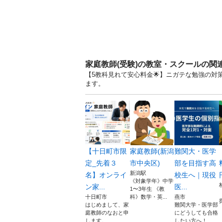
家庭教師(受験)の教室・スクールの関
【5教科見れて安心料金🌟】ニガテな勉強の対策
ます。
【十日町市限
家庭教師(新潟
難関大・医学
定_先着３
市中央区)
部を目指す高
新潟駅
名】オンライ
校生へ｜現役
《対象学年》中学
ン家...
医...
1〜3年生 《教
十日町市
科》数学・英...
燕市
はじめまして、家
難関大学・医学部
庭教師のなおと申
にどうしても合格
します。 ...
したい方へ！...