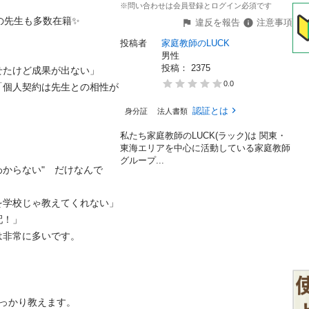
※問い合わせは会員登録とログイン必須です
生も多数在籍✨

違反を報告
注意事項
投稿者
家庭教師のLUCK
男性
投稿： 
2375
けど成果が出ない」

0.0
「個人契約は先生との相性が
認証とは
身分証
法人書類
私たち家庭教師のLUCK(ラック)は 関東・
東海エリアを中心に活動している家庭教師
グループ...
からない"　だけなんで
学校じゃ教えてくれない」

」

常に多いです。

かり教えます。
