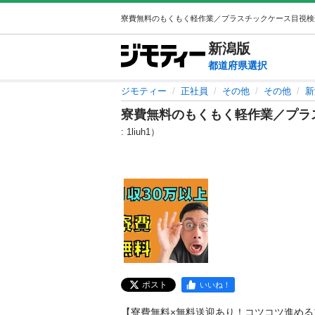
新潟
版
都道府県選択
ジモティー
正社員
その他
その他
新
寮費無料のもくもく軽作業／プラ
: 1liuh1）
ポスト
いいね！
【寮費無料×無料送迎あり！コツコツ進め