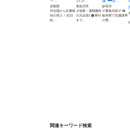
～...
11,0...
援 🛏️住...
岩船郡
南魚沼市
妙高市
💯全国から応募殺
🗾他県・通勤圏外
💡募集内容💡 🚧
到の求人！ 💴日
の方必見❗ 🏠寮付
岐阜県で交通誘導
給...
きで...
の警...
関連キーワード検索