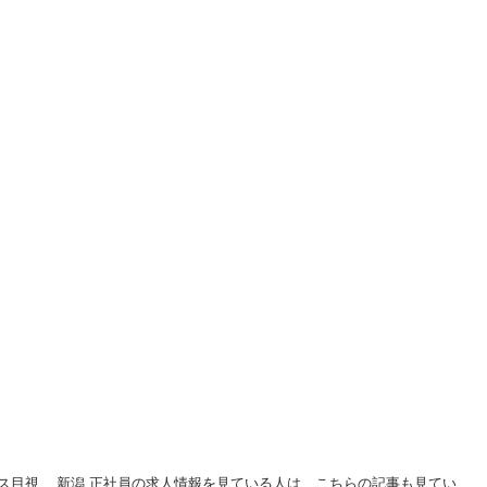
目視... 新潟 正社員の求人情報を見ている人は、こちらの記事も見てい