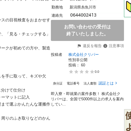
勤務地
新潟県糸魚川市
連絡先
ースの目視検査をおまかせす
お問い合わせの受付は
終了いたしました。
で、「見る・チェックする」
違反を報告
注意事項
ワークが初めての方や、製造
投稿者
株式会社クリパー
性別非公開
投稿： 
60
0.0
スを手に取って、キズや欠
認証とは
身分証
電話番号
法人書類
けて仕分け

即入寮・即就業の案件多数！ 株式会社ク
マットに記入

リパーは、全国で5000件以上の求人を案内
程まで運ぶかんたんな運搬作
してい...
ト周りのふき取りなどのかん