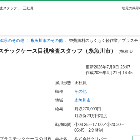
寮費無料のもくもく軽作業／プラスチックケース目視検査スタッフ（糸魚川市） (株式会社クリパー) 糸魚川のその他の正社員の求人情報 株式会社クリパー｜ジモティー
正社員
地元の掲示
潟県のその他
糸魚川市のその他
寮費無料のもくもく軽作業／プラスチ
スチックケース目視検査スタッフ（糸魚川市）
（投稿ID
更新
2026年7月9日 23:07
作成
2026年4月21日 14:45
雇用形態
正社員
職種
その他
地域
糸魚川市
給与
月収270,000円
月収例29万円程度
勤務時間
①08:25～17:00／②20:30～
05:45　2交替制
るプラスチックケースの目視
会社名
株式会社クリパー