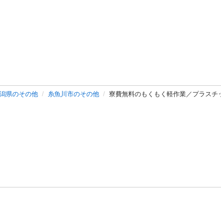
潟県のその他
糸魚川市のその他
寮費無料のもくもく軽作業／プラスチ
バシーポリシー
プライバシー・ステートメント
健全化に資する運用