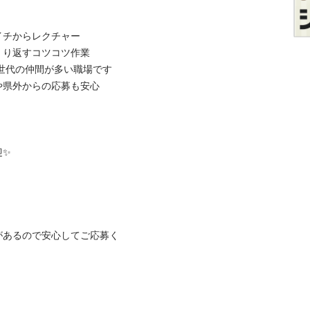
からレクチャー

返すコツコツ作業

代の仲間が多い職場です

外からの応募も安心



があるので安心してご応募く