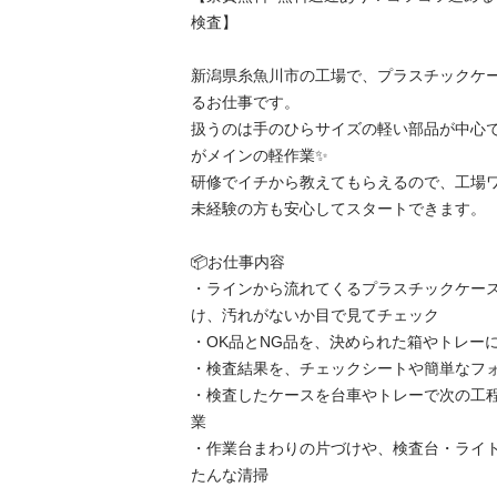
検査】

新潟県糸魚川市の工場で、プラスチックケ
るお仕事です。

扱うのは手のひらサイズの軽い部品が中心
がメインの軽作業✨

研修でイチから教えてもらえるので、工場
未経験の方も安心してスタートできます。

📦お仕事内容

・ラインから流れてくるプラスチックケー
け、汚れがないか目で見てチェック

・OK品とNG品を、決められた箱やトレーに分
・検査結果を、チェックシートや簡単なフォー
・検査したケースを台車やトレーで次の工
業

・作業台まわりの片づけや、検査台・ライ
たんな清掃
