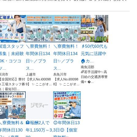
製造スタッフ
＼寮費無料！
＼寮費無料！
👴50代60代も
募集｜未経験
年間休日134
年間休日134
元気に活躍中
OK・コツコ
日✨／プラ
日✨／プラ
🏠カ...
南魚沼郡
ツ...
ス...
ス...
🌈若手活躍中✨高
新潟市
上越市
糸魚川市
日給の交通誘導警
【全国対応】寮付
【求人No.i00098
【求人No.i00098
備⭐ ...
き工場スタッフ募
9】 ✨ ここがオ...
8】 ✨ ここがオ...
集｜最短3日...
＼寮費無料＆
🏨報酬2人で
😊年間休日13
年間休日130
年1,150万～3,
3日😊【個室