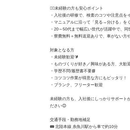
🙆‍♂️未経験の方も安心ポイント

・入社後の研修で、検査のコツや注意点をイチ
・マニュアルに沿って「見る→分ける」をくり
・20～50代まで幅広い世代が活躍中で、同世
・寮費無料＋無料送迎ありで、車がない方や県
対象となる方

・未経験歓迎🔰

・ものづくりが好き／興味がある方、大歓迎✨
・学歴不問/履歴書不要📘

・コツコツ作業が得意な方にもピッタリ！

・ブランク、フリーター歓迎

未経験の方も、入社後にしっかりサポート
ださい😊

交通手段・勤務地補足

🚃 北陸本線 糸魚川駅から車で約10分
