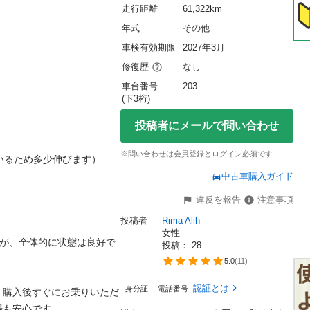
走行距離
61,322km
年式
その他
車検有効期限
2027年3月
修復歴
なし
車台番号
203
(下3桁)
投稿者にメールで問い合わせ
※問い合わせは会員登録とログイン必須です
ているため多少伸びます）

中古車購入ガイド
違反を報告
注意事項
投稿者
Rima Alih
女性
すが、全体的に状態は良好で
投稿： 
28
5.0
(
11
)
認証とは
身分証
電話番号
め、購入後すぐにお乗りいただ
も安心です。
