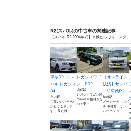
R2(スバル)の中古車の関連記事
【スバル R2 2004年式】車検たっぷり・スタ
車検R9.11 ス
レガシィワゴ
【オンライン
バル レガシィ
ン BR9
決済】サンバ
潟町駅
B4 ...
ーV 車検R1...
レガシィワゴン黒
宮内駅
柿崎駅
の4wd 車検付きな
ご覧いただきあり
メーカー名 スバ
ので乗っ...
がとうございま
ル 車種名 サン
す。 見た目...
バーバン グ...
本