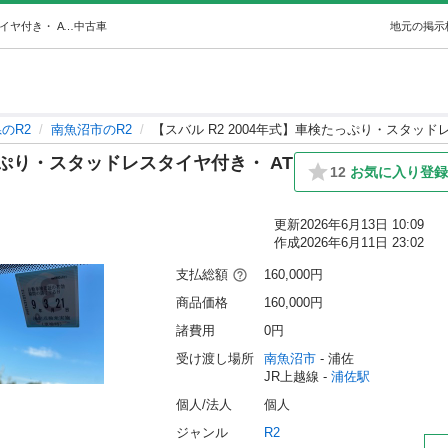
【スバル R2 2004年式】車検たっぷり・スタッドレスタイヤ付き・ AT CVT (Rima Alih) 浦佐のR2の中古車｜ジモティー
中古車
地元の掲示
のR2
南魚沼市のR2
【スバル R2 2004年式】車検たっぷり・スタッドレ
たっぷり・スタッドレスタイヤ付き・ AT
12
お気に入り登
更新
2026年6月13日 10:09
作成
2026年6月11日 23:02
支払総額
160,000円
商品価格
160,000円
諸費用
0円
受け渡し場所
南魚沼市
 - 浦佐
JR上越線 - 
浦佐駅
個人/法人
個人
ジャンル
R2