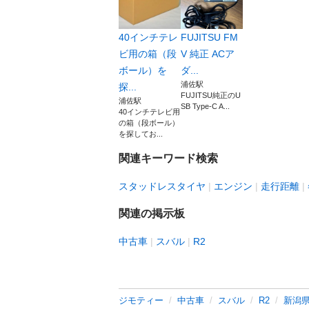
40インチテレ
FUJITSU FM
ビ用の箱（段
V 純正 ACア
ボール）を
ダ...
浦佐駅
探...
FUJITSU純正のU
浦佐駅
SB Type-C A...
40インチテレビ用
の箱（段ボール）
を探してお...
関連キーワード検索
スタッドレスタイヤ
エンジン
走行距離
関連の掲示板
中古車
スバル
R2
ジモティー
中古車
スバル
R2
新潟県