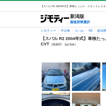
新潟
版
都道府県選択
ジモティー
中古車
スバル
R2
新潟県
【スバル R2 2004年式】車検
CVT
（投稿ID : 1ps3wk）