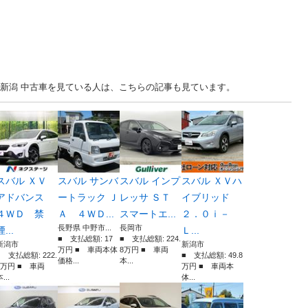
... 新潟 中古車を見ている人は、こちらの記事も見ています。
スバル ＸＶ
スバル サンバ
スバル インプ
スバル ＸＶハ
アドバンス
ートラック Ｊ
レッサ ＳＴ
イブリッド
４ＷＤ 禁
Ａ ４ＷＤ...
スマートエ...
２．０ｉ－
長野県 中野市...
長岡市
煙...
Ｌ...
■ 支払総額: 17
■ 支払総額: 224.
新潟市
新潟市
万円 ■ 車両本体
8万円 ■ 車両
■ 支払総額: 222.
■ 支払総額: 49.8
価格...
本...
9万円 ■ 車両
万円 ■ 車両本
...
体...