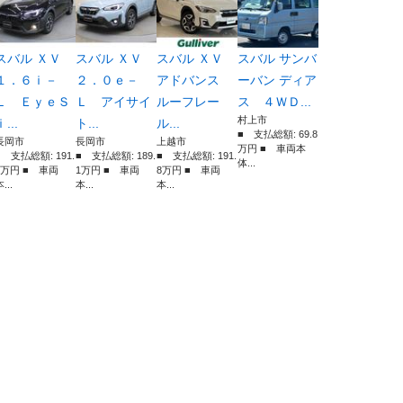
スバル ＸＶ
スバル ＸＶ
スバル ＸＶ
スバル サンバ
１．６ｉ－
２．０ｅ－
アドバンス
ーバン ディア
Ｌ ＥｙｅＳ
Ｌ アイサイ
ルーフレー
ス ４ＷＤ...
村上市
ｉ...
ト...
ル...
■ 支払総額: 69.8
長岡市
長岡市
上越市
万円 ■ 車両本
■ 支払総額: 191.
■ 支払総額: 189.
■ 支払総額: 191.
体...
2万円 ■ 車両
1万円 ■ 車両
8万円 ■ 車両
...
本...
本...