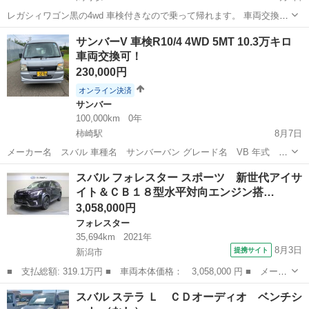
レガシィワゴン黒の4wd 車検付きなので乗って帰れます。 車両交換可
能。 これからの冬に備えて安心の四駆で雪にも強いです。 社外マフラ
新潟
上越市
潟町駅
レガシィ
サンバーV 車検R10/4 4WD 5MT 10.3万キロ
ーですが音は静かです。 税金込み。
車両交換可！
230,000円
オンライン決済
サンバー
100,000km
0年
柿崎駅
8月7日
メーカー名 スバル 車種名 サンバーバン グレード名 VB 年式 平
成18年（2006年） 走行距離 103,000 km 色 シルバー 車検有効期限
新潟
上越市
柿崎駅
サンバー
バン
スバル フォレスター スポーツ 新世代アイサ
R10.4まで ミッション 5速マニュアル 型式 LE-TV2 駆動方式...
イト＆ＣＢ１８型水平対向エンジン搭…
3,058,000円
フォレスター
35,694km
2021年
8月3日
提携サイト
新潟市
■ 支払総額: 319.1万円 ■ 車両本体価格： 3,058,000 円 ■ メーカ
ー名： スバル ■ 車種名： フォレスター ■ グレード名： スポ
新潟
新潟市
フォレスター
スバル ステラ Ｌ ＣＤオーディオ ベンチシ
ーツ 新世代アイサイト＆ＣＢ１８型水平対向エンジン搭載 新世代