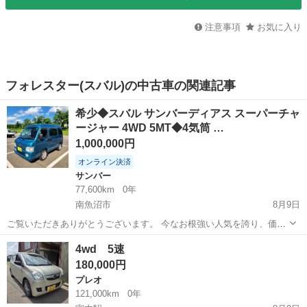
注意事項
お気に入り
フォレスター(スバル)の中古車の関連記事
希少◆スバル サンバーディアス スーパーチャ
ージャー 4WD 5MT◆4気筒 …
1,000,000円
オンライン決済
サンバー
77,600km
0年
南魚沼市
8月9日
ご覧いただきありがとうございます。 今なお根強い人気を誇り、価格
が高騰している「スバル純正」製造時代のサンバーディアス（TV2
新潟
南魚沼市
サンバー
4wd 5速
型）を出品いたします。 軽バン史上、最初で最後とも言える「4気筒
180,000円
エンジン（クローバー4）」...
プレオ
121,000km
0年