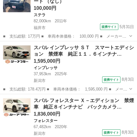
ート （なし）
アイサイ...
100,000円
ステラ
82,000km
2011年
5月31日
提携サイト
福井市
■ 支払総額: 17万円 ■ 車両本体価格： 100,000 円 ■ メーカー
名： スバル ■ 車種名： ステラ ■ グレード名： Ｌ ＣＤオー
福井
福井市
ステラ
スバル インプレッサ ＳＴ スマートエディシ
ディオ ベンチシート ■ 排気量： 660cc ■ ドア枚数： 5D ■ ミ
ョン 禁煙車 純正１１．６インチナ…
ッ...
1,595,000円
インプレッサ
37,953km
2025年
8月3日
提携サイト
新潟市
■ 支払総額: 178.4万円 ■ 車両本体価格： 1,595,000 円 ■ メーカ
ー名： スバル ■ 車種名： インプレッサ ■ グレード名： Ｓ
新潟
新潟市
インプレッサ
スバル フォレスター Ｘ－エディション 禁煙
Ｔ スマートエディション 禁煙車 純正１１．６インチナビ フル
車 純正８インチナビ バックカメラ…
セグＴＶ ...
1,836,000円
フォレスター
67,482km
2020年
8月3日
提携サイト
新潟市