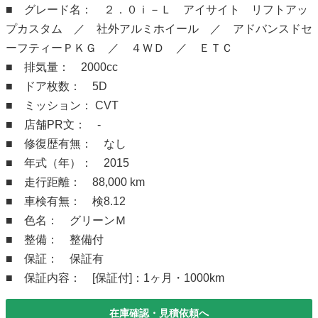
■ グレード名： ２．０ｉ－Ｌ アイサイト リフトアッ
プカスタム ／ 社外アルミホイール ／ アドバンスドセ
ーフティーＰＫＧ ／ ４ＷＤ ／ ＥＴＣ
■ 排気量： 2000cc
■ ドア枚数： 5D
■ ミッション： CVT
■ 店舗PR文： -
■ 修復歴有無： なし
■ 年式（年）： 2015
■ 走行距離： 88,000 km
■ 車検有無： 検8.12
■ 色名： グリーンＭ
■ 整備： 整備付
■ 保証： 保証有
■ 保証内容： [保証付]：1ヶ月・1000km
在庫確認・見積依頼へ