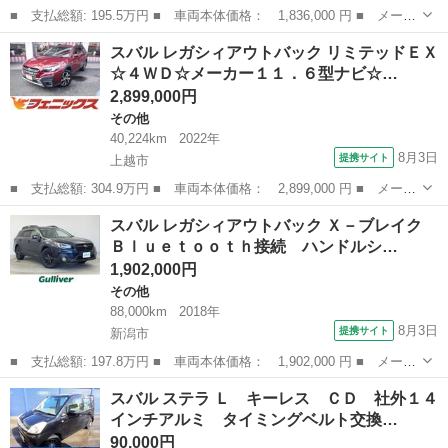
■ 支払総額: 195.5万円 ■ 車両本体価格： 1,836,000 円 ■ メーカ
ー名： スバル ■ 車種名： フォレスター ■ グレード名： Ｘ－
新潟
新潟市
フォレスター
スバル レガシィアウトバック リミテッドＥＸ
エディション 禁煙車 純正８インチナビ バックカメラ フルセグ
☆４ＷＤ☆メーカー１１．６型ナビ☆…
ＴＶ ル...
2,899,000円
その他
40,224km
2022年
8月3日
提携サイト
上越市
■ 支払総額: 304.9万円 ■ 車両本体価格： 2,899,000 円 ■ メーカ
ー名： スバル ■ 車種名： レガシィアウトバック ■ グレード
新潟
上越市
その他
スバル レガシィアウトバック Ｘ－ブレイク
名： リミテッドＥＸ☆４ＷＤ☆メーカー１１．６型ナビ☆フルセグ
Ｂｌｕｅｔｏｏｔｈ接続 ハンドルシ…
ＴＶ ☆ハ...
1,902,000円
その他
88,000km
2018年
8月3日
提携サイト
新潟市
■ 支払総額: 197.8万円 ■ 車両本体価格： 1,902,000 円 ■ メーカ
ー名： スバル ■ 車種名： レガシィアウトバック ■ グレード
新潟
新潟市
その他
スバル ステラ Ｌ キーレス ＣＤ 社外１４
名： Ｘ－ブレイク Ｂｌｕｅｔｏｏｔｈ接続 ハンドルシーター
インチアルミ タイミングベルト交換…
ＩＳＯＦＩ...
90,000円