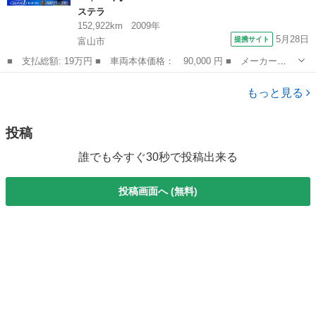
ステラ
152,922km
2009年
5月28日
提携サイト
富山市
■ 支払総額: 19万円 ■ 車両本体価格： 90,000 円 ■ メーカー
名： スバル ■ 車種名： ステラ ■ グレード名： Ｌ キーレ
富山
富山市
ステラ
ス ＣＤ 社外１４インチアルミ タイミングベルト交換済み ベン
もっと見る
チシート 衝突安全ボ...
投稿
誰でも今すぐ30秒で投稿出来る
投稿画面へ (無料)