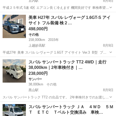
宮内駅
8月9日
平成２５年式 5速 4区 エアコン良く冷えます 機関良好です 車検希望の
かたは6まんで取得します。
新潟
長岡市
宮内駅
プレオ
美車 H27年 スバル レヴォーグ 1.6GT-S アイ
サイト フル装備 検２…
498,000円
その他
158,000km
2015年
上越妙高駅
8月9日
平成27年 美車 スバル レヴォーグ 1.6GT アイサイト Ver.3 B型 プラ
ウドエディション フル装備 水平対向4気筒DOHC直噴ターボ DBA-
新潟
上越市
上越妙高駅
その他
レヴォーグ
スバル サンバートラック TT2 4WD｜走行
VM4 FB16 VM4B525 ビルシュタイン リア...
38,000km｜2年車検付き｜…
238,000円
サンバー
38,000km
その他
黒山駅
8月9日
スバル サンバートラック TT2 の出品です。 2年車検付きでのお渡しで
す。 走行距離は 約38,000km と少なく、エンジンの状態は非常に良好
新潟
新潟市
黒山駅
サンバー
スバル サンバートラック ＪＡ ４ＷＤ ５Ｍ
です。エンジンはとてもスムーズで、年式を感じさせないほど調子が
Ｔ ＥＴＣ Ｔベルト交換済み 車検…
良く、走行も...