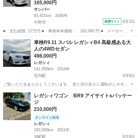
165,000円
サンバー
83,431km
2006年
8月3日
提携サイト
中野市
■ 支払総額: 17万円 ■ 車両本体価格： 165,000 円 ■ メーカー
名： スバル ■ 車種名： サンバートラック ■ グレード名： Ｊ
長野
中野市
サンバー
車検R9.11 スバル レガシィB4 高級感ある大
Ａ ４ＷＤ ５ＭＴ ＥＴＣ Ｔベルト交換済み 車検８年１１月
人の4WDセダン
エアコンなし ■...
498,000円
レガシィ
141,000km
2014年
宮内駅
8月8日
ご覧いただきありがとうございます。 見た目の良さに運転のしやす
さ、 乗り心地の良さに走行性能の高さ、 相当優秀な車[レガシィB4]で
新潟
長岡市
宮内駅
レガシィ
レガシィワゴン BR9 アイサイトsパッケー
す！ 見た目は美しさと高級さがあり、 眺めているだけでも満足してし
ジ
まいます。 運転面で...
210,000円
オンライン決済
レガシィ
193,000km
2011年
潟町駅
8月8日