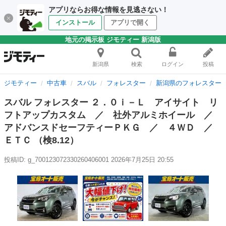
アプリならお得な情報を見逃さない！
インストール
アプリで開く
地元の掲示板 ジモティー 新潟版
新潟県
検索
ログイン
投稿
ジモティー
中古車
スバル
フォレスター
新潟県のフォレスター
スバル フォレスター ２．０ｉ－Ｌ アイサイト リ
フトアップカスタム ／ 社外アルミホイール ／
アドバンスドセーフティーＰＫＧ ／ ４ＷＤ ／
ＥＴＣ （検8.12）
投稿ID: g_700123072330260406001
2026年7月25日 20:55