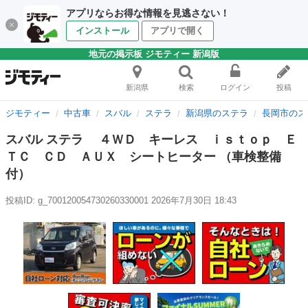
アプリならお得な情報を見逃さない！
インストール
アプリで開く
地元の掲示板 ジモティー 新潟版
新潟県
検索
ログイン
投稿
ジモティー
中古車
スバル
ステラ
新潟県のステラ
長岡市のス
スバル ステラ ４ＷＤ キーレス ｉｓｔｏｐ Ｅ
ＴＣ ＣＤ ＡＵＸ シートヒーター （車検整備
付）
投稿ID: g_700120054730260330001
2026年7月30日 18:43