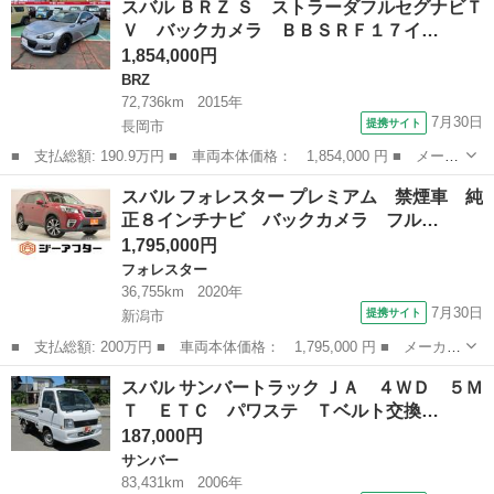
スバル ＢＲＺ Ｓ ストラーダフルセグナビＴ
スポーツ ＥＸ アイサイト メモリナビ 衝突軽減ブレーキ レー
Ｖ バックカメラ ＢＢＳＲＦ１７イ…
ンキープ...
1,854,000円
BRZ
72,736km
2015年
7月30日
提携サイト
長岡市
■ 支払総額: 190.9万円 ■ 車両本体価格： 1,854,000 円 ■ メーカ
ー名： スバル ■ 車種名： ＢＲＺ ■ グレード名： Ｓ ストラ
新潟
長岡市
BRZ
スバル フォレスター プレミアム 禁煙車 純
ーダフルセグナビＴＶ バックカメラ ＢＢＳＲＦ１７インチアル
正８インチナビ バックカメラ フル…
ミ ＳＴｉ...
1,795,000円
フォレスター
36,755km
2020年
7月30日
提携サイト
新潟市
■ 支払総額: 200万円 ■ 車両本体価格： 1,795,000 円 ■ メーカー
名： スバル ■ 車種名： フォレスター ■ グレード名： プレミ
新潟
新潟市
フォレスター
スバル サンバートラック ＪＡ ４ＷＤ ５Ｍ
アム 禁煙車 純正８インチナビ バックカメラ フルセグＴＶ Ｏ
Ｔ ＥＴＣ パワステ Ｔベルト交換…
Ｐ電動リア...
187,000円
サンバー
83,431km
2006年