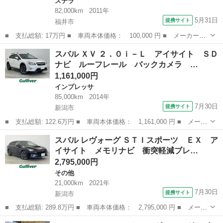
ステラ
82,000km
2011年
5月31日
提携サイト
福井市
■ 支払総額: 17万円 ■ 車両本体価格： 100,000 円 ■ メーカー
名： スバル ■ 車種名： ステラ ■ グレード名： Ｌ ＣＤオー
福井
福井市
ステラ
スバル ＸＶ ２．０ｉ－Ｌ アイサイト ＳＤ
ディオ ベンチシート ■ 排気量： 660cc ■ ドア枚数： 5D ■ ミ
ナビ ルーフレール バックカメラ …
ッ...
1,161,000円
インプレッサ
85,000km
2014年
7月30日
提携サイト
新潟市
■ 支払総額: 122.6万円 ■ 車両本体価格： 1,161,000 円 ■ メーカ
ー名： スバル ■ 車種名： ＸＶ ■ グレード名： ２．０ｉ－
新潟
新潟市
インプレッサ
スバル レヴォーグ ＳＴＩスポーツ ＥＸ ア
Ｌ アイサイト ＳＤナビ ルーフレール バックカメラ フルセ
イサイト メモリナビ 衝突軽減ブレ…
グ Ｄ席パワ...
2,795,000円
その他
21,000km
2021年
7月30日
提携サイト
新潟市
■ 支払総額: 289.8万円 ■ 車両本体価格： 2,795,000 円 ■ メーカ
ー名： スバル ■ 車種名： レヴォーグ ■ グレード名： ＳＴＩ
新潟
新潟市
その他