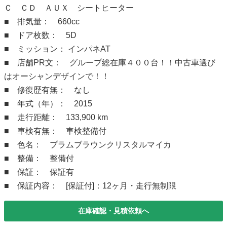
Ｃ ＣＤ ＡＵＸ シートヒーター
■ 排気量： 660cc
■ ドア枚数： 5D
■ ミッション： インパネAT
■ 店舗PR文： グループ総在庫４００台！！中古車選び
はオーシャンデザインで！！
■ 修復歴有無： なし
■ 年式（年）： 2015
■ 走行距離： 133,900 km
■ 車検有無： 車検整備付
■ 色名： プラムブラウンクリスタルマイカ
■ 整備： 整備付
■ 保証： 保証有
■ 保証内容： [保証付]：12ヶ月・走行無制限
在庫確認・見積依頼へ