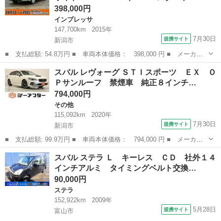
398,000円
インプレッサ
147,700km
2015年
7月30日
提携サイト
新潟市
■ 支払総額: 54.8万円 ■ 車両本体価格： 398,000 円 ■ メーカー
名： スバル ■ 車種名： ＸＶハイブリッド ■ グレード名：
新潟
新潟市
インプレッサ
スバル レヴォーグ ＳＴＩスポーツ ＥＸ Ｏ
２．０ｉ－Ｌ アイサイト ４ＷＤ Ｓキー Ｐスタート ＥＴＣ
Ｐサンルーフ 禁煙車 純正８インチ…
クルコン ナビ...
794,000円
その他
115,092km
2020年
7月30日
提携サイト
新潟市
■ 支払総額: 99.9万円 ■ 車両本体価格： 794,000 円 ■ メーカー
名： スバル ■ 車種名： レヴォーグ ■ グレード名： ＳＴＩス
新潟
新潟市
その他
スバル ステラ Ｌ キーレス ＣＤ 社外１４
ポーツ ＥＸ ＯＰサンルーフ 禁煙車 純正８インチナビ バック
インチアルミ タイミングベルト交換…
カメラ フル...
90,000円
ステラ
152,922km
2009年
5月28日
提携サイト
富山市