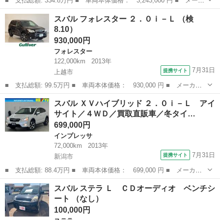
■ 支払総額: 334.8万円 ■ 車両本体価格： 3,243,000 円 ■ メーカ
ー名： スバル ■ 車種名： フォレスター ■ グレード名： スポ
新潟
新潟市
フォレスター
スバル フォレスター ２．０ｉ－Ｌ （検
ーツ 純正ナビ Ｂｌｕｅｔｏｏｔｈ ＨＤＭＩ フルセグＴＶ デ
8.10）
ジタルイ...
930,000円
フォレスター
122,000km
2013年
7月31日
提携サイト
上越市
■ 支払総額: 99.5万円 ■ 車両本体価格： 930,000 円 ■ メーカー
名： スバル ■ 車種名： フォレスター ■ グレード名： ２．０
新潟
上越市
フォレスター
スバル ＸＶハイブリッド ２．０ｉ－Ｌ アイ
ｉ－Ｌ ■ 排気量： 2000cc ■ ドア枚数： 5D ■ ミッション：...
サイト／４ＷＤ／買取直販車／冬タイ…
699,000円
インプレッサ
72,000km
2013年
7月31日
提携サイト
新潟市
■ 支払総額: 88.4万円 ■ 車両本体価格： 699,000 円 ■ メーカー
名： スバル ■ 車種名： ＸＶハイブリッド ■ グレード名：
新潟
新潟市
インプレッサ
スバル ステラ Ｌ ＣＤオーディオ ベンチシ
２．０ｉ－Ｌ アイサイト／４ＷＤ／買取直販車／冬タイヤ付き／
ート （なし）
寒冷地仕様／レ...
100,000円