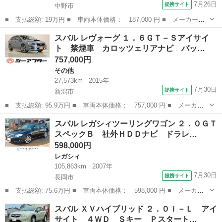
7月26日
提携サイト
中野市
■ 支払総額: 19万円 ■ 車両本体価格： 187,000 円 ■ メーカー
名： スバル ■ 車種名： サンバートラック ■ グレード名： Ｊ
長野
中野市
サンバー
スバル レヴォーグ １．６ＧＴ－Ｓアイサイ
Ａ ４ＷＤ ５ＭＴ ＥＴＣ パワステ Ｔベルト交換済み 車検８
ト 禁煙車 カロッツェリアナビ バッ…
年１１月 エアコ...
757,000円
その他
27,573km
2015年
7月30日
提携サイト
新潟市
■ 支払総額: 95.9万円 ■ 車両本体価格： 757,000 円 ■ メーカー
名： スバル ■ 車種名： レヴォーグ ■ グレード名： １．６Ｇ
新潟
新潟市
その他
スバル レガシィツーリングワゴン ２．０ＧＴ
Ｔ－Ｓアイサイト 禁煙車 カロッツェリアナビ バックカメラ ア
スペックＢ 社外ＨＤＤナビ ドラレ…
イサイトＶｅ...
598,000円
レガシィ
105,863km
2007年
7月30日
提携サイト
長岡市
■ 支払総額: 75.6万円 ■ 車両本体価格： 598,000 円 ■ メーカー
名： スバル ■ 車種名： レガシィツーリングワゴン ■ グレード
新潟
長岡市
レガシィ
スバル ＸＶハイブリッド ２．０ｉ－Ｌ アイ
名： ２．０ＧＴスペックＢ 社外ＨＤＤナビ ドラレコ機能 キー
サイト ４ＷＤ Ｓキー Ｐスタート…
レス ビルシ...