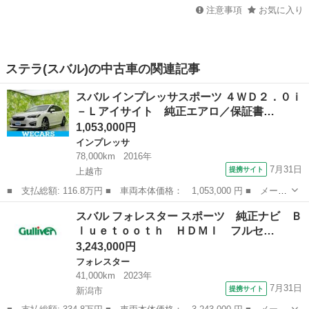
注意事項
お気に入り
ステラ(スバル)の中古車の関連記事
スバル インプレッサスポーツ ４ＷＤ２．０ｉ
－Ｌアイサイト 純正エアロ／保証書…
1,053,000円
インプレッサ
78,000km
2016年
7月31日
提携サイト
上越市
■ 支払総額: 116.8万円 ■ 車両本体価格： 1,053,000 円 ■ メーカ
ー名： スバル ■ 車種名： インプレッサスポーツ ■ グレード
新潟
上越市
インプレッサ
スバル フォレスター スポーツ 純正ナビ Ｂ
名： ４ＷＤ２．０ｉ－Ｌアイサイト 純正エアロ／保証書／社外
ｌｕｅｔｏｏｔｈ ＨＤＭＩ フルセ…
ＳＤナビ／...
3,243,000円
フォレスター
41,000km
2023年
7月31日
提携サイト
新潟市