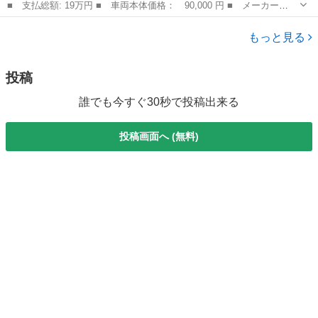
■ 支払総額: 19万円 ■ 車両本体価格： 90,000 円 ■ メーカー
名： スバル ■ 車種名： ステラ ■ グレード名： Ｌ キーレ
富山
富山市
ステラ
ス ＣＤ 社外１４インチアルミ タイミングベルト交換済み ベン
もっと見る
チシート 衝突安全ボ...
投稿
誰でも今すぐ30秒で投稿出来る
投稿画面へ (無料)