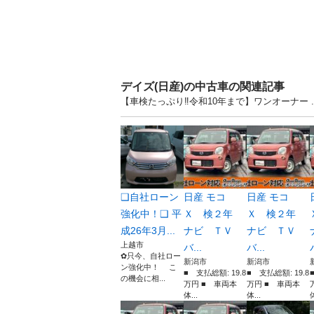
デイズ(日産)の中古車の関連記事
【車検たっぷり‼️令和10年まで】ワンオーナー 
❑自社ローン
日産 モコ
日産 モコ
強化中！❑ 平
Ｘ 検２年
Ｘ 検２年
成26年3月...
ナビ ＴＶ
ナビ ＴＶ
上越市
バ...
バ...
✿只今、自社ロー
新潟市
新潟市
ン強化中！ こ
■ 支払総額: 19.8
■ 支払総額: 19.8
の機会に相...
万円 ■ 車両本
万円 ■ 車両本
体...
体...
体