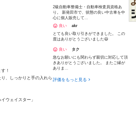
2級自動車整備士・自動車検査員資格あ
り。 新発田市で、状態の良い中古車を中
心に個人販売して...
良い
akr
とても良い取り引きができました。 この
度はありがとうございました😃
良い
タク
急なお願いにも関わらず親切に対応して頂
きありがとうございました。 またご縁が
ありま...
す！

たり、しっかりと手の入れら
評価をもっと見る
イウェイスター」
