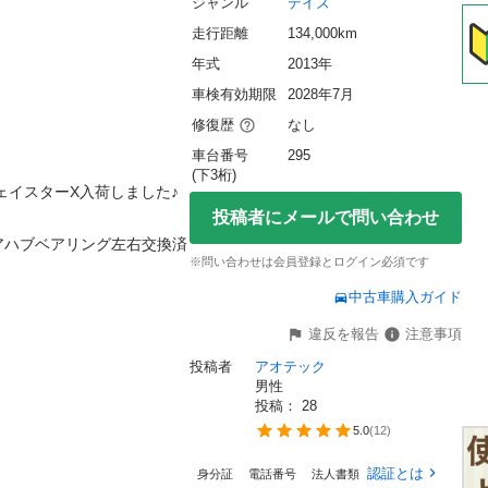
ジャンル
デイズ
走行距離
134,000km
年式
2013年
車検有効期限
2028年7月
修復歴
なし
車台番号
295
(下3桁)
イスターX入荷しました♪

投稿者にメールで問い合わせ
アハブベアリング左右交換済
※問い合わせは会員登録とログイン必須です
中古車購入ガイド
違反を報告
注意事項
投稿者
アオテック
男性
投稿： 
28
5.0
(
12
)
認証とは
身分証
電話番号
法人書類