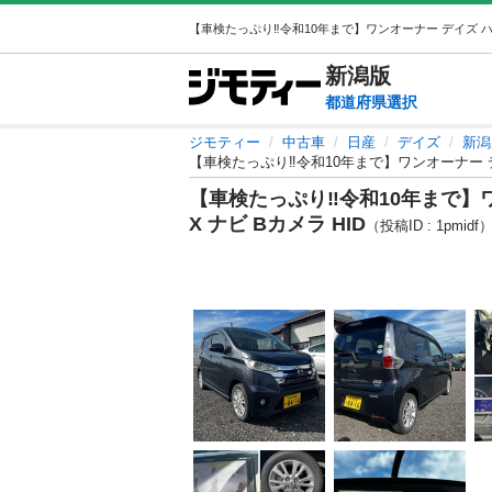
新潟
版
都道府県選択
ジモティー
中古車
日産
デイズ
新潟
【車検たっぷり‼️令和10年まで】ワンオーナー デ
【車検たっぷり‼️令和10年まで】
X ナビ Bカメラ HID
（投稿ID : 1pmidf