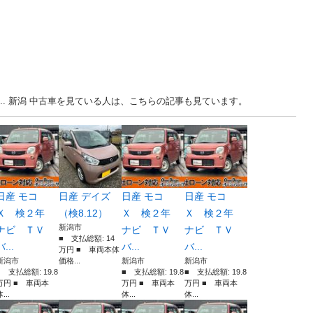
... 新潟 中古車を見ている人は、こちらの記事も見ています。
日産 モコ
日産 デイズ
日産 モコ
日産 モコ
Ｘ 検２年
（検8.12）
Ｘ 検２年
Ｘ 検２年
新潟市
ナビ ＴＶ
ナビ ＴＶ
ナビ ＴＶ
■ 支払総額: 14
バ...
バ...
バ...
万円 ■ 車両本体
新潟市
価格...
新潟市
新潟市
■ 支払総額: 19.8
■ 支払総額: 19.8
■ 支払総額: 19.8
万円 ■ 車両本
万円 ■ 車両本
万円 ■ 車両本
...
体...
体...