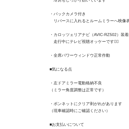
　冷房もしっかり効いています

・バックカメラ付き

　リバースに入れるとルームミラーへ映像表
・カロッツェリアナビ（AVIC-RZ502）装着

　走行中にテレビ視聴オッケーです🙆‍♂️

・全席パワーウィンドウ正常作動

■気になる点

・左ドアミラー電動格納不良

（ミラー角度調整は正常です）

・ボンネットにクリア剥がれがあります

（現車確認時にご確認ください）

■お支払いについて
