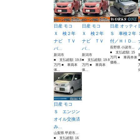
日産 モコ
日産 モコ
日産 オッティ
Ｘ 検２年
Ｘ 検２年
Ｓ 車検２年
ナビ ＴＶ
ナビ ＴＶ
付／ＨＩＤ...
長野県 小諸市...
バ...
バ...
■ 支払総額: 15
新潟市
新潟市
万円 ■ 車両本体
■ 支払総額: 19.8
■ 支払総額: 19.8
価格...
万円 ■ 車両本
万円 ■ 車両本
体...
体...
体
日産 モコ
Ｓ エンジン
オイル交換済
み...
山梨県 甲府市...
■ 支払総額: 16