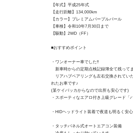
【年式】平成25年式

【走行距離】134,000km

【カラー】プレミアムパープルパール

【車検】令和10年7月30日まで

【駆動】2WD（FF）

■おすすめポイント

・ワンオーナー車でした‼️

　新車時からの定期点検記録簿全て残ってま
　リアハブベアリングも左右交換されてい
れたお車です♪

(某ケイバッカからなので出所も安心です)

・スポーティなエアロ付き上級グレード「ハ
・HIDヘッドライト装着で夜道も明るく安心

・タッチパネル式オートエアコン装備
