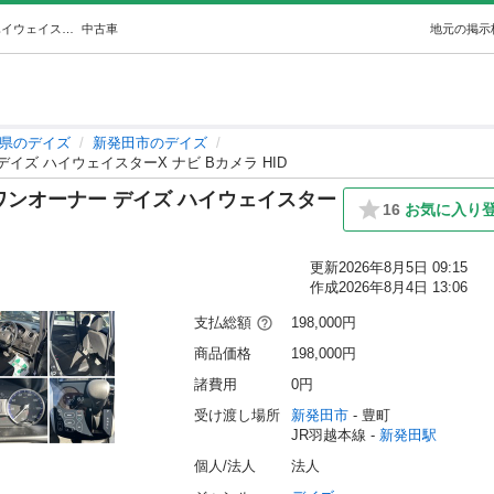
【車検たっぷり‼️令和10年まで】ワンオーナー デイズ ハイウェイスターX ナビ Bカメラ HID (アオテック) 新発田のデイズの中古車｜ジモティー
中古車
地元の掲示
県のデイズ
新発田市のデイズ
イズ ハイウェイスターX ナビ Bカメラ HID
ワンオーナー デイズ ハイウェイスター
16
お気に入り
）
更新
2026年8月5日 09:15
作成
2026年8月4日 13:06
支払総額
198,000円
商品価格
198,000円
諸費用
0円
受け渡し場所
新発田市
 - 豊町
JR羽越本線 - 
新発田駅
個人/法人
法人