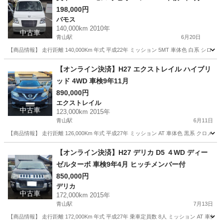
198,000円
バモス
140,000km 2010年
中古車
青山駅
6月20日
【商品情報】 走行距離 140,000Km 年式 平成22年 ミッション 5MT 車体色 白系 シロ 
新潟
新潟市
青山駅
バモス
ホビオ
【オンライン決済】H27 エクストレイル ハイブリ
ッド 4WD 車検9年11月
890,000円
エクストレイル
中古車
123,000km 2015年
青山駅
6月11日
【商品情報】 走行距離 126,000Km 年式 平成27年 ミッション AT 車体色 黒系 クロメタ
新潟
新潟市
青山駅
エクストレイル
ハイブリッド
【オンライン決済】H27 デリカ D5 ４WD ディー
ゼルターボ 車検9年4月 ヒッチメンバー付
850,000円
デリカ
中古車
172,000km 2015年
青山駅
7月13日
【商品情報】 走行距離 172,000Km 年式 平成27年 乗車定員数 8人 ミッション AT 車体