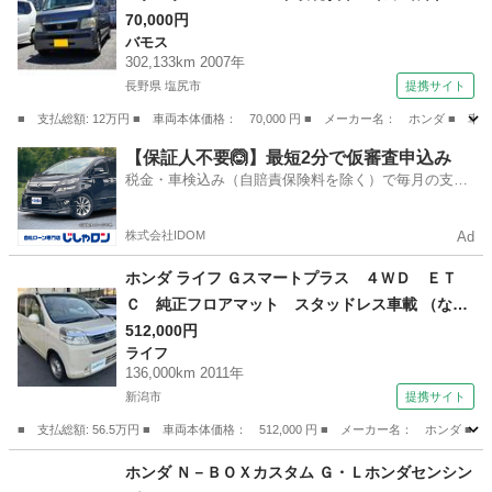
す。 （検9.9）
70,000円
バモス
302,133km 2007年
長野県 塩尻市
提携サイト
■ 支払総額: 12万円 ■ 車両本体価格： 70,000 円 ■ メーカー名： ホンダ
長野
塩尻市
バモス
【保証人不要🙆】最短2分で仮審査申込み
税金・車検込み（自賠責保険料を除く）で毎月の支払
額は一定の自社ローン🚗
株式会社IDOM
Ad
ホンダ ライフ Ｇスマートプラス ４ＷＤ ＥＴ
Ｃ 純正フロアマット スタッドレス車載 （な
し）
512,000円
ライフ
136,000km 2011年
新潟市
提携サイト
■ 支払総額: 56.5万円 ■ 車両本体価格： 512,000 円 ■ メーカー名： ホ
新潟
新潟市
ライフ
ホンダ Ｎ－ＢＯＸカスタム Ｇ・Ｌホンダセンシン