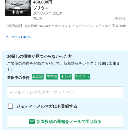
480,000円
プリウス
中古車
207,000km 2013年
青山駅
6月20日
【商品情報】 走行距離 207,000Km ボディタイプ ステーションワゴン 年式 平成25年 車
新潟
新潟市
青山駅
プリウス
エンスタ
ページTOPへ
お探しの投稿が見つからなかった方
ご希望の条件を登録するだけで、新着情報をいち早くお届け出来ま
す。
新潟県
中古車
ホンダ
アクティ
選択中の条件
ジモティーメルマガにも登録する
新着投稿の通知をメールで受け取る