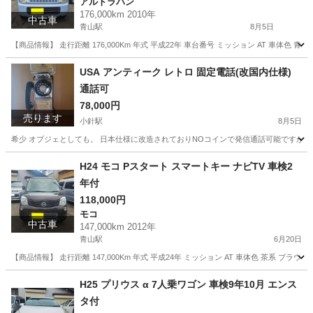
アルトラパン
176,000km 2010年
中古車
青山駅
8月5日
【商品情報】 走行距離 176,000Km 年式 平成22年 車台番号 ミッション AT 車体色 青系
新潟
新潟市
青山駅
アルトラパン
車両
USA アンティーク レトロ 固定電話(改国内仕様)
通話可
78,000円
売ります
小針駅
8月5日
希少 オブジェとしても。 日本仕様に改造されておりNOコインで発信通話可能ですが受
新潟
新潟市
小針駅
電話、ＦＡＸ
固定電話
H24 モコ Pスタート スマートキー ナビTV 車検2
年付
118,000円
モコ
中古車
147,000km 2012年
青山駅
6月20日
【商品情報】 走行距離 147,000Km 年式 平成24年 ミッション AT 車体色 茶系 ブラウ
新潟
新潟市
青山駅
モコ
車両
H25 プリウス α 7人乗ワゴン 車検9年10月 エンス
タ付