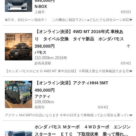
999,000円
N-BOX
上越市
8月5日
✿只今、自社ローン強化中！ この機会に相談下さい❕ ●どなたでも自社ローン
新潟
上越市
N-BOX
車両
【オンライン決済】4WD MT 2016年式 車検あ
り タイベル交換 タイヤ新品 ホンダバモス
398,000円
バモス
110,000km 2016年
妙高高原駅
8月4日
【ホンダ バモスホビオ G 4WD MT 車中泊仕様】 ※即購入禁止※現車確認できる方のみお
新潟
妙高市
妙高高原駅
バモス
バモスホビオ
【オンライン決済】アクティHH4 5MT
490,000円
アクティ
109,000km
長岡市
8月4日
アクティ hh4 5MTの出品になります 今年の12月まで車検残っており現在も乗っています 
新潟
長岡市
アクティ
ホンダ バモス Ｍターボ ４ＷＤターボ エンジン
スターター ＥＴＣ 下取現状車 乗って帰れま