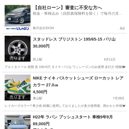
新潟
新潟市
青山駅
デリカ
ヒッチメンバー
【自社ローン】審査に不安な方へ
税金・車検込み（自賠責保険料を除く）で毎月の支払
額は一定の自社ローン🚗
株式会社IDOM
Ad
スタッドレス ブリジストン 195/65-15 バリ山
30,000円
売ります
田上駅
6月11日
アルミホイール 状態 良 100×5穴 タイヤ バリ山 ワンシーズンのみ使用 走行少 現物
新潟
新潟市
田上駅
タイヤ、ホイール
ブリジストン
NIKE ナイキ バスケットシューズ ローカット レア
カラー 27.0㎝
4,500円
売ります
青山駅
7月28日
レイカーズカラー? 希少色 綺麗に使用しておりましたが多少使用感、両かかと外側減りあ
新潟
新潟市
青山駅
靴
バスケットシューズ
H22年 ラパン プッシュスタート 車検9年9月
89,000円