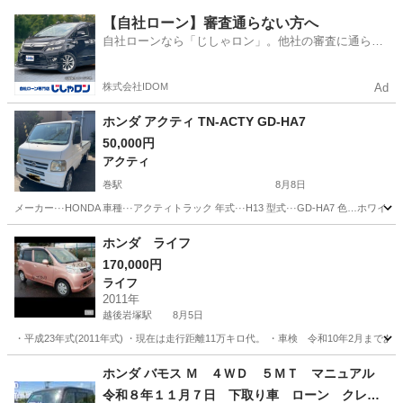
新潟
新潟市
黒山駅
N-BOX
【自社ローン】審査通らない方へ
自社ローンなら「じしゃロン」。他社の審査に通らな
かった方も
株式会社IDOM
Ad
ホンダ アクティ TN-ACTY GD-HA7
50,000円
アクティ
巻駅
8月8日
メーカー···HONDA 車種···アクティトラック 年式···H13 型式···GD-HA7 色…ホワイ
新潟
新潟市
巻駅
アクティ
ホンダ ライフ
170,000円
ライフ
2011年
越後岩塚駅
8月5日
・平成23年式(2011年式) ・現在は走行距離11万キロ代。 ・車検 令和10年2月ま
新潟
長岡市
越後岩塚駅
ライフ
走行距離
ホンダ バモス Ｍ ４ＷＤ ５ＭＴ マニュアル
令和８年１１月７日 下取り車 ローン クレジ