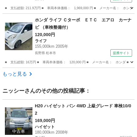
■ 支払総額: 211.9万円 ■ 車両本体価格： 1,969,000 円 ■ メーカー名： ホ
新潟
新潟市
その他
ホンダ ライフ Ｃターボ ＥＴＣ エアロ カーナ
ビ （車検整備付）
120,000円
ライフ
155,000km 2005年
長野県 松本市
提携サイト
■ 支払総額: 16万円 ■ 車両本体価格： 120,000 円 ■ メーカー名： ホンダ ■
長野
松本市
ライフ
もっと見る
ニッシー
さんのその他の投稿記事：
H20 ハイゼット バン 4WD 上級グレード 車検10/0
2
169,000円
ハイゼット
中古車
180,000km 2008年