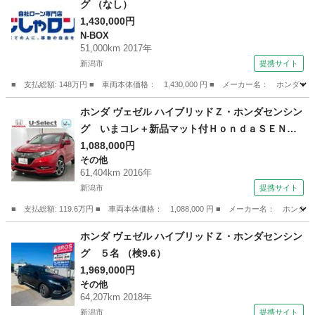
グ （なし）
1,430,000円
N-BOX
51,000km 2017年
新潟市
提携サイト
■ 支払総額: 148万円 ■ 車両本体価格： 1,430,000 円 ■ メーカー名： ホンダ
新潟
新潟市
N-BOX
ホンダ ヴェゼル ハイブリッドＺ・ホンダセンシン
グ いまコレ＋新品マット付ＨｏｎｄａＳＥＮＳ
ＩＮＧＭナビ 地デジフルセグＴＶ ＢＬＵＥＴ
1,088,000円
その他
ＯＯＴＨ 電動ミラー ＬＫＡＳ カーテンエア
61,404km 2016年
バック スマキー シートヒータ 横滑り防止シ
新潟市
提携サイト
ステム ＤＶＤ再生機能 （検9.8）
■ 支払総額: 119.6万円 ■ 車両本体価格： 1,088,000 円 ■ メーカー名
新潟
新潟市
その他
ホンダ ヴェゼル ハイブリッドＺ・ホンダセンシン
グ ５名 （検9.6）
1,969,000円
その他
64,207km 2018年
新潟市
提携サイト