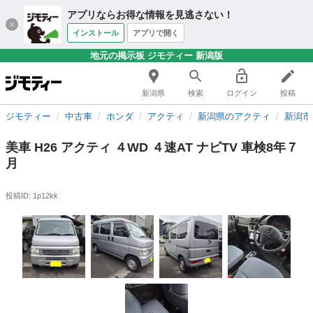
アプリならお得な情報を見逃さない！
インストール
アプリで開く
地元の掲示板 ジモティー 新潟版
新潟県
検索
ログイン
投稿
ジモティー
中古車
ホンダ
アクティ
新潟県のアクティ
新潟市
美車 H26 アクティ ４WD ４速AT ナビTV 車検8年７
月
投稿ID: 1p12kk