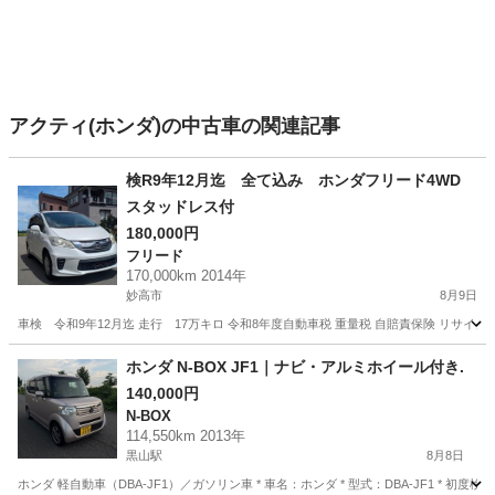
アクティ(ホンダ)の中古車の関連記事
検R9年12月迄 全て込み ホンダフリード4WD
スタッドレス付
180,000円
フリード
170,000km 2014年
妙高市
8月9日
車検 令和9年12月迄 走行 17万キロ 令和8年度自動車税 重量税 自賠責保険 リサ
新潟
妙高市
フリード
ホンダ N-BOX JF1｜ナビ・アルミホイール付き.
140,000円
N-BOX
114,550km 2013年
黒山駅
8月8日
ホンダ 軽自動車（DBA-JF1）／ガソリン車 * 車名：ホンダ * 型式：DBA-JF1 * 初度検査