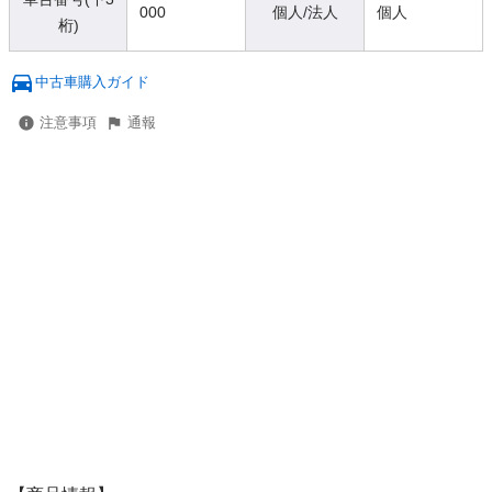
000
個人/法人
個人
桁)
中古車購入ガイド
注意事項
通報