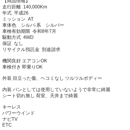
【商品情報】

走行距離  140,000Km

年式  平成26

ミッション  AT

車体色	シルバ-系    シルバー

車検有効期限  令和8年7月

駆動方式  4WD

保証  なし

リサイクル預託金  別途請求

機関良好 エアコンOK

車検付き 即乗りOK

外装 目立った傷、ヘコミなし ツルツルボディー

内装 バンとしては使用していないようで非常に綺麗

シート切れ無し 荷室、天井まで綺麗

キーレス

パワーウインド

ナビTV

ETC
