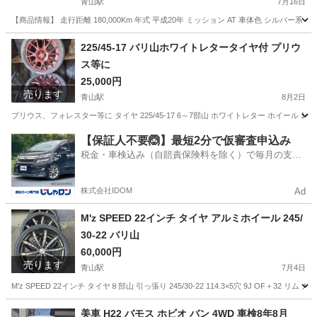
青山駅
7月16日
【商品情報】 走行距離 180,000Km 年式 平成20年 ミッション AT 車体色 シルバー系 
新潟
新潟市
青山駅
ハイゼット
車両
225/45-17 バリ山ホワイトレタータイヤ付 プリウ
ス等に
25,000円
売ります
青山駅
8月2日
プリウス、フォレスター等に タイヤ 225/45-17 6～7部山 ホワイトレター ホイール
新潟
新潟市
青山駅
タイヤ、ホイール
【保証人不要🙆】最短2分で仮審査申込み
税金・車検込み（自賠責保険料を除く）で毎月の支払
額は一定の自社ローン🚗
株式会社IDOM
Ad
M'z SPEED 22インチ タイヤ アルミホイール 245/
30-22 バリ山
60,000円
売ります
青山駅
7月4日
M'z SPEED 22インチ タイヤ８部山 引っ張り 245/30-22 114.3×5穴 9J OF
新潟
新潟市
青山駅
タイヤ、ホイール
22インチ
美車 H22 バモス ホビオ バン 4WD 車検8年8月