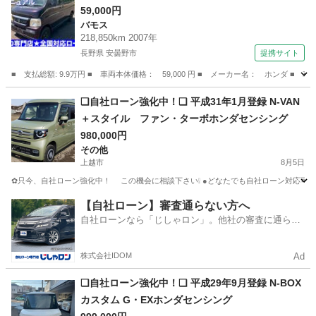
ット （検8.11）
59,000円
バモス
218,850km 2007年
長野県 安曇野市
提携サイト
■ 支払総額: 9.9万円 ■ 車両本体価格： 59,000 円 ■ メーカー名： ホンダ
長野
安曇野市
バモス
❑自社ローン強化中！❑ 平成31年1月登録 N-VAN
＋スタイル ファン・ターボホンダセンシング
980,000円
その他
上越市
8月5日
✿只今、自社ローン強化中！ この機会に相談下さい❕ ●どなたでも自社ローン
新潟
上越市
その他
VAN
【自社ローン】審査通らない方へ
自社ローンなら「じしゃロン」。他社の審査に通らな
かった方も
株式会社IDOM
Ad
❑自社ローン強化中！❑ 平成29年9月登録 N-BOX
カスタム G・EXホンダセンシング