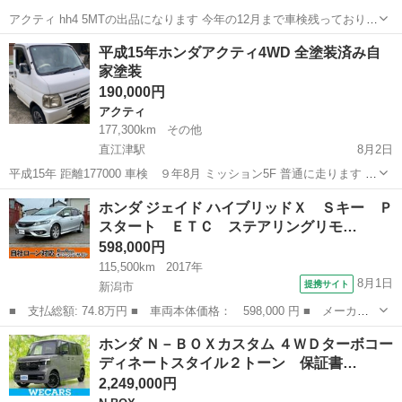
アクティ hh4 5MTの出品になります 今年の12月まで車検残っており現
在も乗っています 今の所不具合はないです カスタム箇所 グリルガー
新潟
長岡市
アクティ
平成15年ホンダアクティ4WD 全塗装済み自
ド ルーフラック ルーフLED ホイール ブロックタイヤ コンポ JBLスピ
家塗装
ー...
190,000円
アクティ
177,300km
その他
直江津駅
8月2日
平成15年 距離177000 車検 ９年8月 ミッション5F 普通に走ります ク
ラッチの滑りはなく良好 エンジン絶好調 エアコン効きます フレーム
新潟
上越市
直江津駅
アクティ
ホンダアクティ
ホンダ ジェイド ハイブリッドＸ Ｓキー Ｐ
は穴空きありません ...
スタート ＥＴＣ ステアリングリモ…
598,000円
115,500km
2017年
8月1日
提携サイト
新潟市
■ 支払総額: 74.8万円 ■ 車両本体価格： 598,000 円 ■ メーカー
名： ホンダ ■ 車種名： ジェイド ■ グレード名： ハイブリッ
新潟
新潟市
ホンダ
ホンダ Ｎ－ＢＯＸカスタム ４ＷＤターボコー
ドＸ Ｓキー Ｐスタート ＥＴＣ ステアリングリモコン クルコ
ディネートスタイル２トーン 保証書…
ン ナビ ワ...
2,249,000円