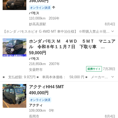
398,000円
オンライン決済
バモス
110,000km
2016年
妙高高原駅
8月4日
【ホンダ バモスホビオ G 4WD MT 車中泊仕様】 ※即購入禁止※現車
確認できる方のみお願いします メーカー：ホンダ車種：バモスホビオ
新潟
妙高市
妙高高原駅
バモス
バモスホビオ
ホンダ バモス Ｍ ４ＷＤ ５ＭＴ マニュア
グレード：G型式：HM4 年式：2016年 カラー：グレー 走行距離：
ル 令和８年１１月７日 下取り車 …
114,0...
59,000円
バモス
218,850km
2007年
7月28日
提携サイト
安曇野市
■ 支払総額: 9.9万円 ■ 車両本体価格： 59,000 円 ■ メーカー
名： ホンダ ■ 車種名： バモス ■ グレード名： Ｍ ４ＷＤ
長野
安曇野市
バモス
アクティHH4 5MT
５ＭＴ マニュアル 令和８年１１月７日 下取り車 ローン クレ
490,000円
ジット ■ 排気...
オンライン決済
アクティ
109,000km
0年
長岡市
8月4日