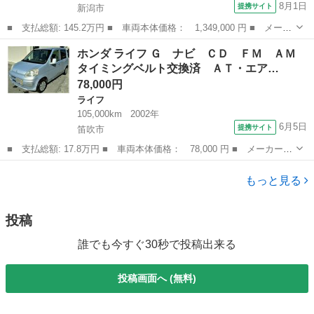
8月1日
提携サイト
新潟市
■ 支払総額: 145.2万円 ■ 車両本体価格： 1,349,000 円 ■ メーカ
ー名： ホンダ ■ 車種名： Ｎ－ＷＧＮカスタム ■ グレード
新潟
新潟市
N-WGN
ホンダ ライフ Ｇ ナビ ＣＤ ＦＭ ＡＭ
名： Ｌ・ターボホンダセンシング／神奈川仕入／純正８インチナビ
タイミングベルト交換済 ＡＴ・エア…
／ レーダー...
78,000円
ライフ
105,000km
2002年
6月5日
提携サイト
笛吹市
■ 支払総額: 17.8万円 ■ 車両本体価格： 78,000 円 ■ メーカー
名： ホンダ ■ 車種名： ライフ ■ グレード名： Ｇ ナビ Ｃ
山梨
笛吹市
ライフ
Ｄ ＦＭ ＡＭ タイミングベルト交換済 ＡＴ・エアコン・パワー
もっと見る
ウィンドウ・Ｗ...
投稿
誰でも今すぐ30秒で投稿出来る
投稿画面へ (無料)