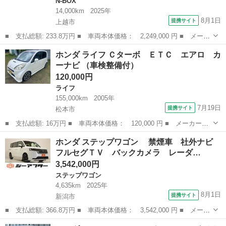
N-BOX
14,000km
2025年
8月1日
提携サイト
上越市
■ 支払総額: 233.8万円 ■ 車両本体価格： 2,249,000 円 ■ メーカ
ー名： ホンダ ■ 車種名： Ｎ－ＢＯＸカスタム ■ グレード
新潟
上越市
N-BOX
ホンダ ライフ Ｃターボ ＥＴＣ エアロ カ
名： ４ＷＤターボコーディネートスタイル２トーン 保証書／純
ーナビ （車検整備付）
正 ８インチ ...
120,000円
ライフ
155,000km
2005年
7月19日
提携サイト
松本市
■ 支払総額: 16万円 ■ 車両本体価格： 120,000 円 ■ メーカー
名： ホンダ ■ 車種名： ライフ ■ グレード名： Ｃターボ Ｅ
長野
松本市
ライフ
ホンダ ステップワゴン 禁煙車 社外ナビ
ＴＣ エアロ カーナビ ■ 排気量： 660cc ■ ドア枚数： 5D ■
フルセグＴＶ バックカメラ レーダ…
ミ...
3,542,000円
ステップワゴン
4,635km
2025年
8月1日
提携サイト
新潟市
■ 支払総額: 366.8万円 ■ 車両本体価格： 3,542,000 円 ■ メーカ
ー名： ホンダ ■ 車種名： ステップワゴン ■ グレード名：
新潟
新潟市
ステップワゴン