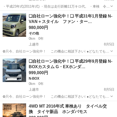
・平成23年式(2011年式) ・現在は走行距離11万キロ代。 ・車検 令和
10年2月まであり。 ・スタッドレスタイヤもあり。 ・リサイクル券は
新潟
長岡市
越後岩塚駅
ライフ
走行距離
❑自社ローン強化中！❑ 平成31年1月登録 N-
あります。 車検が長くて、走れば全然OKという人向けです。 ※前回
VAN＋スタイル ファン・ター…
車検時に...
980,000円
その他
0km
0年
上越市
8月5日
✿只今、自社ローン強化中！ この機会に相談下さい❕ ●どなたでも自
社ローン対応可能です● ・勤続年数の短い方や自営業
新潟
上越市
その他
VAN
❑自社ローン強化中！❑ 平成29年9月登録 N-
の方 ・パートやアルバイト勤務の主婦の方や派遣社員の方 ・自...
BOXカスタム G・EXホンダ…
999,000円
N-BOX
0km
0年
上越市
8月5日
✿只今、自社ローン強化中！ この機会に相談下さい❕ ●どなたでも自
社ローン対応可能です● ・勤続年数の短い方や自営業
新潟
上越市
N-BOX
車両
4WD MT 2016年式 車検あり タイベル交
の方 ・パートやアルバイト勤務の主婦の方や派遣社員の方 ・自...
換 タイヤ新品 ホンダバモス