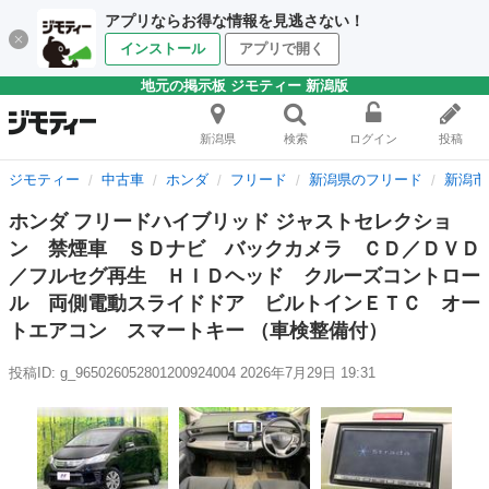
アプリならお得な情報を見逃さない！
インストール
アプリで開く
地元の掲示板 ジモティー 新潟版
新潟県
検索
ログイン
投稿
ジモティー
中古車
ホンダ
フリード
新潟県のフリード
新潟市
ホンダ フリードハイブリッド ジャストセレクショ
ン 禁煙車 ＳＤナビ バックカメラ ＣＤ／ＤＶＤ
／フルセグ再生 ＨＩＤヘッド クルーズコントロー
ル 両側電動スライドドア ビルトインＥＴＣ オー
トエアコン スマートキー （車検整備付）
投稿ID: g_965026052801200924004
2026年7月29日 19:31