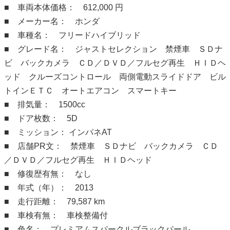
■ 車両本体価格： 612,000 円
■ メーカー名： ホンダ
■ 車種名： フリードハイブリッド
■ グレード名： ジャストセレクション 禁煙車 ＳＤナ
ビ バックカメラ ＣＤ／ＤＶＤ／フルセグ再生 ＨＩＤヘ
ッド クルーズコントロール 両側電動スライドドア ビル
トインＥＴＣ オートエアコン スマートキー
■ 排気量： 1500cc
■ ドア枚数： 5D
■ ミッション： インパネAT
■ 店舗PR文： 禁煙車 ＳＤナビ バックカメラ ＣＤ
／ＤＶＤ／フルセグ再生 ＨＩＤヘッド
■ 修復歴有無： なし
■ 年式（年）： 2013
■ 走行距離： 79,587 km
■ 車検有無： 車検整備付
■ 色名： プレミアムスパークルブラックパール