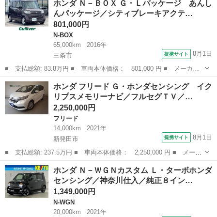
ホンダ Ｎ－ＢＯＸ Ｇ・Ｌパッケージ あんし
禁煙車 社外ナビ フルセグＴＶ バックカメラ レーダークルーズ
んパッケージ／シティブレーキアクテ…
コントロ...
801,000円
N-BOX
65,000km
2016年
8月1日
提携サイト
三条市
■ 支払総額: 83.8万円 ■ 車両本体価格： 801,000 円 ■ メーカー
名： ホンダ ■ 車種名： Ｎ－ＢＯＸ ■ グレード名： Ｇ・Ｌパ
新潟
三条市
N-BOX
ホンダ フリード Ｇ・ホンダセンシング イク
ッケージ あんしんパッケージ／シティブレーキアクティブシステム
リプスメモリーナビ／フルセグＴＶ／…
／サイド＆カ...
2,250,000円
フリード
14,000km
2021年
8月1日
提携サイト
新発田市
■ 支払総額: 237.5万円 ■ 車両本体価格： 2,250,000 円 ■ メーカ
ー名： ホンダ ■ 車種名： フリード ■ グレード名： Ｇ・ホン
新潟
新発田市
フリード
ホンダ Ｎ－ＷＧＮカスタム Ｌ・ターボホンダ
ダセンシング イクリプスメモリーナビ／フルセグＴＶ／バックモニ
センシング／神奈川仕入／純正８イン…
ター／Ｂ...
1,349,000円
N-WGN
20,000km
2021年