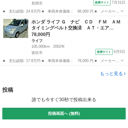
7月31日
提携サイト
長岡市
■ 支払総額: 24.8万円 ■ 車両本体価格： 98,000 円 ■ メーカー
名： ホンダ ■ 車種名： フィットハイブリッド ■ グレード
新潟
長岡市
フィット
ホンダ ライフ Ｇ ナビ ＣＤ ＦＭ ＡＭ
名： スマートセレクション 車検整備付 アイドリングストップ
タイミングベルト交換済 ＡＴ・エア…
クルーズコントロー...
78,000円
ライフ
105,000km
2002年
6月5日
提携サイト
笛吹市
■ 支払総額: 17.8万円 ■ 車両本体価格： 78,000 円 ■ メーカー
名： ホンダ ■ 車種名： ライフ ■ グレード名： Ｇ ナビ Ｃ
山梨
笛吹市
ライフ
Ｄ ＦＭ ＡＭ タイミングベルト交換済 ＡＴ・エアコン・パワー
もっと見る
ウィンドウ・Ｗ...
投稿
誰でも今すぐ30秒で投稿出来る
投稿画面へ (無料)