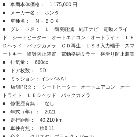
■ 車両本体価格： 1,175,000 円
■ メーカー名： ホンダ
■ 車種名： Ｎ－ＢＯＸ
■ グレード名： Ｌ 衝突軽減 純正ナビ 電動スライ
ド シートヒーター オートエアコン オートライト ＬＥ
Ｄヘッド バックカメラ ＣＤ再生 ＵＳＢ入力端子 スマ
ートキー 盗難防止装置 電動格納ミラー 横滑り防止装置
■ 排気量： 660cc
■ ドア枚数： 5D
■ ミッション： インパネAT
■ 店舗PR文： シートヒーター オートエアコン オー
トライト ＬＥＤヘッド バックカメラ
■ 修復歴有無： なし
■ 年式（年）： 2021
■ 走行距離： 40,210 km
■ 車検有無： 検8.11
■ 色名： クリスタルブラック・パール