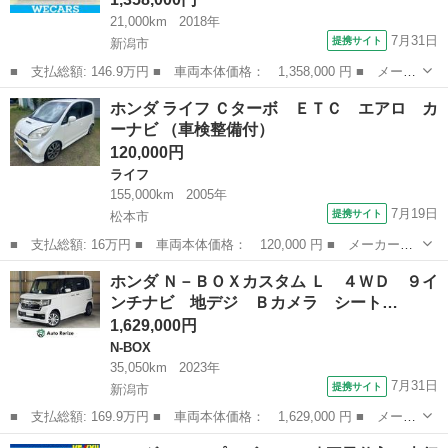
21,000km
2018年
7月31日
提携サイト
新潟市
■ 支払総額: 146.9万円 ■ 車両本体価格： 1,358,000 円 ■ メーカ
ー名： ホンダ ■ 車種名： シャトル ■ グレード名： ４ＷＤハ
新潟
新潟市
ホンダ
ホンダ ライフ Ｃターボ ＥＴＣ エアロ カ
イブリッドＸ・ホンダセンシング 保証書／純正 ＳＤナビ／ホンダ
ーナビ （車検整備付）
センシン...
120,000円
ライフ
155,000km
2005年
7月19日
提携サイト
松本市
■ 支払総額: 16万円 ■ 車両本体価格： 120,000 円 ■ メーカー
名： ホンダ ■ 車種名： ライフ ■ グレード名： Ｃターボ Ｅ
長野
松本市
ライフ
ホンダ Ｎ－ＢＯＸカスタム Ｌ ４ＷＤ ９イ
ＴＣ エアロ カーナビ ■ 排気量： 660cc ■ ドア枚数： 5D ■
ンチナビ 地デジ Ｂカメラ シート…
ミ...
1,629,000円
N-BOX
35,050km
2023年
7月31日
提携サイト
新潟市
■ 支払総額: 169.9万円 ■ 車両本体価格： 1,629,000 円 ■ メーカ
ー名： ホンダ ■ 車種名： Ｎ－ＢＯＸカスタム ■ グレード
新潟
新潟市
N-BOX