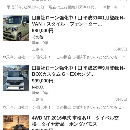
・平成23年式(2011年式) ・現在は走行距離11万キロ代。 ・車検 令和
10年2月まであり。 ・スタッドレスタイヤもあり。 ・リサイクル券は
新潟
長岡市
越後岩塚駅
ライフ
走行距離
❑自社ローン強化中！❑ 平成31年1月登録 N-
あります。 車検が長くて、走れば全然OKという人向けです。 ※前回
VAN＋スタイル ファン・ター…
車検時に...
980,000円
その他
0km
0年
上越市
8月5日
✿只今、自社ローン強化中！ この機会に相談下さい❕ ●どなたでも自
社ローン対応可能です● ・勤続年数の短い方や自営業
新潟
上越市
その他
VAN
❑自社ローン強化中！❑ 平成29年9月登録 N-
の方 ・パートやアルバイト勤務の主婦の方や派遣社員の方 ・自...
BOXカスタム G・EXホンダ…
999,000円
N-BOX
0km
0年
上越市
8月5日
✿只今、自社ローン強化中！ この機会に相談下さい❕ ●どなたでも自
社ローン対応可能です● ・勤続年数の短い方や自営業
新潟
上越市
N-BOX
車両
4WD MT 2016年式 車検あり タイベル交
の方 ・パートやアルバイト勤務の主婦の方や派遣社員の方 ・自...
換 タイヤ新品 ホンダバモス