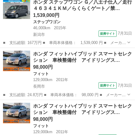
ホンダ ステップワゴン Ｇ／八王子仕入／走行
名： Ｌ ４ＷＤ ９インチナビ 地デジ Ｂカメラ シートヒータ
４６３４１ＫＭ／らくらくゲート／禁…
ー ＬＥＤヘ...
1,539,000円
ステップワゴン
46,000km
2015年
7月31日
提携サイト
新潟市
■ 支払総額: 167万円 ■ 車両本体価格： 1,539,000 円 ■ メーカー
名： ホンダ ■ 車種名： ステップワゴン ■ グレード名： Ｇ／
新潟
新潟市
ステップワゴン
ホンダ フィットハイブリッド スマートセレク
八王子仕入／走行４６３４１ＫＭ／らくらくゲート／禁煙車 純正ナ
ション 車検整備付 アイドリングス…
ビ／ワンセ...
98,000円
フィット
129,000km
2011年
7月31日
提携サイト
長岡市
■ 支払総額: 24.8万円 ■ 車両本体価格： 98,000 円 ■ メーカー
名： ホンダ ■ 車種名： フィットハイブリッド ■ グレード
新潟
長岡市
フィット
フィットハイブリッド
ホンダ フィットハイブリッド スマートセレク
名： スマートセレクション 車検整備付 アイドリングストップ
ション 車検整備付 アイドリングス…
クルーズコントロー...
98,000円
フィット
129,000km
2011年