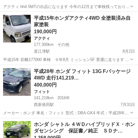
アクティ hh4 5MTの出品になります 今年の12月まで車検残っており現
在も乗っています 今の所不具合はないです カスタム箇所 グリルガー
新潟
長岡市
アクティ
平成15年ホンダアクティ4WD 全塗装済み自
ド ルーフラック ルーフLED ホイール ブロックタイヤ コンポ JBLスピ
家塗装
ー...
190,000円
アクティ
177,300km
その他
直江津駅
8月2日
平成15年 距離177000 車検 ９年8月 ミッション5F 普通に走ります ク
ラッチの滑りはなく良好 エンジン絶好調 エアコン効きます フレーム
新潟
上越市
直江津駅
アクティ
ホンダアクティ
平成28年 ホンダ フィット 13G Fパッケージ
は穴空きありません ...
4WD 走行141,219…
400,000円
フィット
141,219km
2016年
西新発田駅
7月31日
メーカー：ホンダ 車名：フィット 型式：DBA-GK4 年式：平成28年8
月（2016年） 走行距離：141,219km 排気量：1,310cc 駆動方式：4WD
新潟
北蒲原郡
西新発田駅
フィット
ホンダ シャトル ４ＷＤハイブリッドＸ・ホン
ミッション：オートマチック 燃料：ガソリン ...
ダセンシング 保証書／純正 ＳＤナ…
1,358,000円