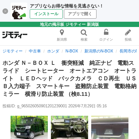
アプリならお得な情報を見逃さない！
インストール
アプリで開く
地元の掲示板 ジモティー 新潟版
新潟県
検索
ログイン
投稿
ジモティー
中古車
ホンダ
N-BOX
新潟県のN-BOX
長岡市のN-
ホンダ Ｎ－ＢＯＸ Ｌ 衝突軽減 純正ナビ 電動ス
ライド シートヒーター オートエアコン オートラ
イト ＬＥＤヘッド バックカメラ ＣＤ再生 ＵＳ
Ｂ入力端子 スマートキー 盗難防止装置 電動格納
ミラー 横滑り防止装置 （検8.11）
投稿ID: g_965026050901201239001
2026年7月29日 05:16