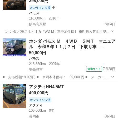
398,000円
オンライン決済
バモス
110,000km
2016年
妙高高原駅
8月4日
【ホンダ バモスホビオ G 4WD MT 車中泊仕様】 ※即購入禁止※現車
確認できる方のみお願いします メーカー：ホンダ車種：バモスホビオ
新潟
妙高市
妙高高原駅
バモス
バモスホビオ
ホンダ バモス Ｍ ４ＷＤ ５ＭＴ マニュア
グレード：G型式：HM4 年式：2016年 カラー：グレー 走行距離：
ル 令和８年１１月７日 下取り車 …
114,0...
59,000円
バモス
218,850km
2007年
7月28日
提携サイト
安曇野市
■ 支払総額: 9.9万円 ■ 車両本体価格： 59,000 円 ■ メーカー
名： ホンダ ■ 車種名： バモス ■ グレード名： Ｍ ４ＷＤ
長野
安曇野市
バモス
アクティHH4 5MT
５ＭＴ マニュアル 令和８年１１月７日 下取り車 ローン クレ
490,000円
ジット ■ 排気...
オンライン決済
アクティ
109,000km
0年
長岡市
8月4日